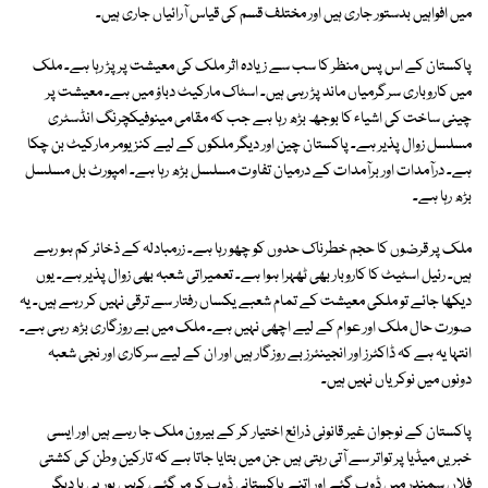
میں افواہیں بدستور جاری ہیں اور مختلف قسم کی قیاس آرائیاں جاری ہیں۔
پاکستان کے اس پس منظر کا سب سے زیادہ اثر ملک کی معیشت پر پڑ رہا ہے۔ ملک
میں کاروباری سرگرمیاں ماند پڑ رہی ہیں۔ اسٹاک مارکیٹ دباؤ میں ہے۔ معیشت پر
چینی ساخت کی اشیاء کا بوجھ بڑھ رہا ہے جب کہ مقامی مینوفیکچرنگ انڈسٹری
مسلسل زوال پذیر ہے۔ پاکستان چین اور دیگر ملکوں کے لیے کنزیومر مارکیٹ بن چکا
ہے۔ درآمدات اور برآمدات کے درمیان تفاوت مسلسل بڑھ رہا ہے۔ امپورٹ بل مسلسل
بڑھ رہا ہے۔
ملک پر قرضوں کا حجم خطرناک حدوں کو چھو رہا ہے۔ زرمبادلہ کے ذخائر کم ہو رہے
ہیں۔ رئیل اسٹیٹ کا کاروبار بھی ٹھہرا ہوا ہے۔ تعمیراتی شعبہ بھی زوال پذیر ہے۔ یوں
دیکھا جائے تو ملکی معیشت کے تمام شعبے یکساں رفتار سے ترقی نہیں کر رہے ہیں۔ یہ
صورت حال ملک اور عوام کے لیے اچھی نہیں ہے۔ ملک میں بے روزگاری بڑھ رہی ہے۔
انتہا یہ ہے کہ ڈاکٹرز اور انجینئرز بے روزگار ہیں اور ان کے لیے سرکاری اور نجی شعبہ
دونوں میں نوکریاں نہیں ہیں۔
پاکستان کے نوجوان غیر قانونی ذرائع اختیار کر کے بیرون ملک جا رہے ہیں اور ایسی
خبریں میڈیا پر تواتر سے آتی رہتی ہیں جن میں بتایا جاتا ہے کہ تارکین وطن کی کشتی
فلاں سمندر میں ڈوب گئے اور اتنے پاکستانی ڈوب کر مر گئے، کہیں یورپی یا دیگر