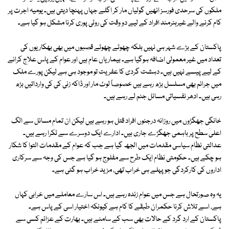
ملکوں کی سرحدی فورسز انھیں گولیاں مار کر اگلے جہاں پہنچا دیتی ہیں۔ یومیہ اجرت پر
کام کرنے والے غیرہنرمند افراد کے لیے دو وقت کی روٹی پوری کرنا مشکل ہو گیا ہے۔
پاکستان کے بڑے شہر ہی نہیں بلکہ چھوٹے چھوٹے قصبوں میں بھی بھکاریوں کی
تعداد میں غیر معمولی اضافہ ہوگیا ہے۔ بیماریاں عام ہیں اور عوام کے پاس علاج کرانے
کے لیے پیسے نہیں ہیں۔ دہشت گردی کا عفریت تو موجود ہی ہے لیکن پورے ملک
میں جرائم بھی مسلسل بڑھ رہے ہیں خصوصاً لوٹ مار اور ڈاکہ زنی کی کی وارداتیں بڑھ
رہی ہیں۔ ادھر نفسیاتی مسائل جنم لے رہے ہیں۔
خانگی جھگڑوں میں روزانہ درجنوں افراد قتل ہو رہے ہیں لیکن ان تمام مسائل سے الگ
اعلیٰ سطح پر باہمی جھگڑے جاری ہیں۔ ادارے ایک دوسرے سے ٹکرا رہے ہیں۔
عدالتی نظام سیاسی مقدمات میں الجھ گیا ہے جب کہ عوام کے مقدمات التوا کا شکار
ہو چکے ہیں۔ حکومتی نظام ایک طرح سے مفلوج ہو گیا ہے جس کی وجہ سے سرکاری
اداروں کی کارکردگی جو پہلے ہی خراب تھی، مزید خراب ہو گئی ہے۔
یہ وہ صورتحال ہے جس میں عوام زندہ رہے ہیں۔ اس سارے معاملے میں خرابی کہاں
ہے، اسے تلاش کرنا حکمران طبقے کا کام ہے کیونکہ اختیار اسی کے پاس ہے۔
پاکستان کے ارد گرد کے حالات بھی سب کے سامنے ہیں۔ بھارت کے عزائم کسی سے