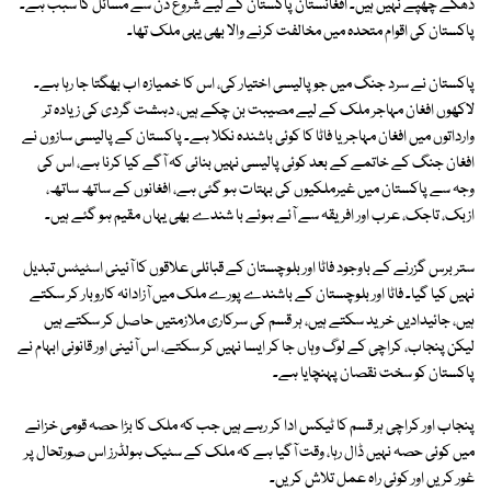
ڈھکے چھپے نہیں ہیں۔ افغانستان پاکستان کے لیے شروع دن سے مسائل کا سبب ہے۔
پاکستان کی اقوام متحدہ میں مخالفت کرنے والا بھی یہی ملک تھا۔
پاکستان نے سرد جنگ میں جو پالیسی اختیار کی، اس کا خمیازہ اب بھگتا جا رہا ہے۔
لاکھوں افغان مہاجر ملک کے لیے مصیبت بن چکے ہیں، دہشت گردی کی زیادہ تر
وارداتوں میں افغان مہاجر یا فاٹا کا کوئی باشندہ نکلا ہے۔ پاکستان کے پالیسی سازوں نے
افغان جنگ کے خاتمے کے بعد کوئی پالیسی نہیں بنائی کہ آگے کیا کرنا ہے، اس کی
وجہ سے پاکستان میں غیرملکیوں کی بہتات ہو گئی ہے، افغانوں کے ساتھ ساتھ،
ازبک، تاجک، عرب اور افریقہ سے آئے ہوئے با شندے بھی یہاں مقیم ہو گئے ہیں۔
ستر برس گزرنے کے باوجود فاٹا اور بلوچستان کے قبائلی علاقوں کا آئینی اسٹیٹس تبدیل
نہیں کیا گیا۔ فاٹا اور بلوچستان کے باشندے پورے ملک میں آزادانہ کاروبار کر سکتے
ہیں، جائیدادیں خرید سکتے ہیں، ہر قسم کی سرکاری ملازمتیں حاصل کر سکتے ہیں
لیکن پنجاب، کراچی کے لوگ وہاں جا کر ایسا نہیں کر سکتے، اس آئینی اور قانونی ابہام نے
پاکستان کو سخت نقصان پہنچایا ہے۔
پنجاب اور کراچی ہر قسم کا ٹیکس ادا کر رہے ہیں جب کہ ملک کا بڑا حصہ قومی خزانے
میں کوئی حصہ نہیں ڈال رہا، وقت آگیا ہے کہ ملک کے سٹیک ہولڈرز اس صورتحال پر
غور کریں اور کوئی راہ عمل تلاش کریں۔