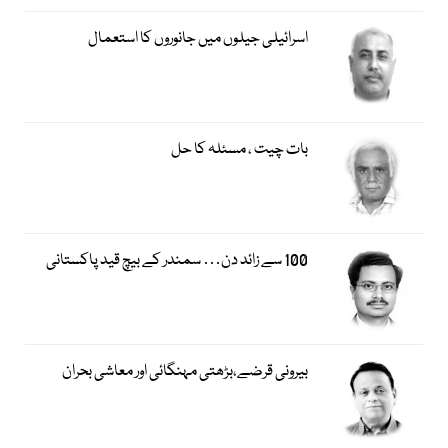
اسرائیلی جیلوں میں جانوروں کا استعمال
بات چیت ، مسئلہ کا حل
100 سے زائد دن… سمندر کے بیچ قید پاکستانی
بیرونی قرضے،بڑھتی مہنگائی اور معاشی بحران