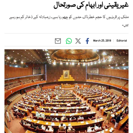
غیر یقینی اور ابہام کی صورتحال
ملک پر قرضوں کا حجم خطرناک حدوں کو چھو رہا ہے۔ زرمبادلہ کے ذخائر کم ہو رہے
ہیں۔
March 25, 2018
Editorial