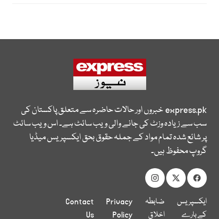
express.pk
خبروں اور حالات حاضرہ سے متعلق پاکستان کی
سب سے زیادہ وزٹ کی جانے والی ویب سائٹ ہے۔ اس ویب سائٹ
پر شائع شدہ تمام مواد کے جملہ حقوق بحق ایکسپریس میڈیا
گروپ محفوظ ہیں۔
ایکسپریس
ضابطہ
Privacy
Contact
کے بارے
اخلاق
Policy
Us