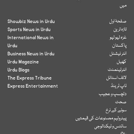
میں
صفحۂ اول
Showbiz News in Urdu
تازہ ترین
Sports News in Urdu
غزہ لہو لہو
International News in
پاکستان
Urdu
انٹر نیشنل
Business News in Urdu
کھیل
Urdu Magazine
انٹرٹینمنٹ
Urdu Blogs
لائف اسٹائل
The Express Tribune
ٹاپ ٹرینڈ
Express Entertainment
دلچسپ و عجیب
صحت
سونے کے نرخ
پیٹرولیم مصنوعات کی قیمتیں
سائنس و ٹیکنالوجی