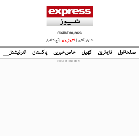
AUGUST 08, 2026
اشتہار لگائیں |
لائیو ٹی وی
| آج کا اخبار
صفحۂ اول
تازہ ترین
کھیل
خاص خبریں
پاکستان
انٹر نیشنل
ٹا