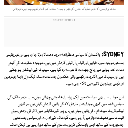
ملک پر قرضوں کا حجم خطرناک حدوں کو چھو رہا ہے۔ زرمبادلہ کے ذخائر کم ہو رہے ہیں۔ فوٹو:فائل
SYDNEY:
پاکستان کا سیاسی منظرنامہ مزید دھندلا ہوتا جا رہا ہے اور غیریقینی
بدستور موجود ہے۔ افواہیں اور قیاس آرائیاں گردش میں ہیں۔ موجودہ حکومت کی آئینی
مدت ختم ہونے میں پانچ چھ ماہ کا عرصہ رہ گیا ہے۔ سینیٹ کے الیکشن ہو چکے
ہیں اور سینیٹ میں اکثریت رکھنے والی حکمران جماعت مسلم لیگ (ن) اپنا چیئرمین
اور ڈپٹی چیئرمین لانے میں ناکام رہی ہے۔
اس حوالے سے بھی سیاست میں ایک پراسرار خاموشی چھائی ہوئی ہے۔ ادھر ملک کی
سیاسی فضا میں کبھی جودڈیشل مارشل لاء کی باتیں گردش کرتی ہیں اور کبھی
ٹیکنوکریٹ سیٹ اپ کی باتیں ہوتی ہیں۔ روپے کے مقابلے میں ڈالر کی بڑھتی ہوئی
قیمت سے معیشت دباؤ میں آ رہی ہے۔ گو ملک کے ادارے اور سیاسی جماعتیں
جمہوریت کے ساتھ اپنی وابستگی کو پورے عزم کے ساتھ دہرا رہے ہیں لیکن ملک