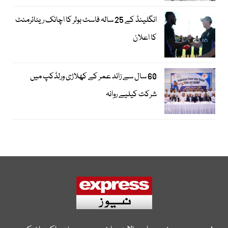
انگلینڈ کے 25 سالہ فاسٹ بولر کا اچانک ریٹائرمنٹ
کا اعلان
60 سال سے زائد عمر کے کھلاڑی ورلڈکپ میں
شرکت کیلیے روانہ