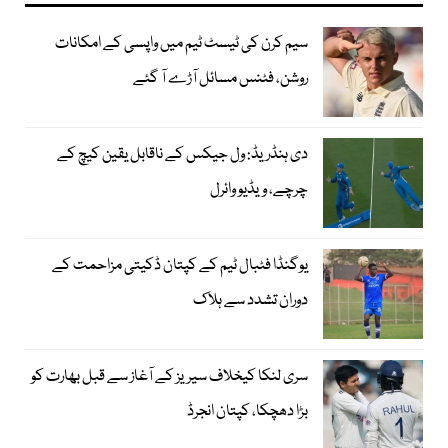
سیم کرن کی ٹیسٹ ٹیم میں واپسی کے امکانات
روشن، فٹنس مسائل آڑے آ گئے
دی ہنڈریڈ: ول جیکس کے ناقابل یقین کیچ کے
چرچے، ویڈیو وائرل
یوگنڈا فٹبال ٹیم کے کپتان ڈکیتی مزاحمت کے
دوران تشدد سے ہلاک
سری لنکا کیخلاف سیریز کے آغاز سے قبل بھارت کو
بڑا دھچکا، کپتان انجرڈ