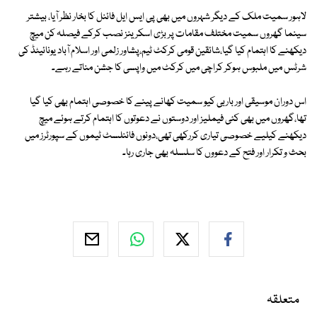
لاہور سمیت ملک کے دیگر شہروں میں بھی پی ایس ایل فائنل کا بخار نظر آیا، بیشتر
سینما گھروں سمیت مختلف مقامات پر بڑی اسکرینز نصب کرکے فیصلہ کن میچ
دیکھنے کا اہتمام کیا گیا،شائقین قومی کرکٹ ٹیم،پشاور زلمی اور اسلام آباد یونائیٹڈ کی
شرٹس میں ملبوس ہوکر کراچی میں کرکٹ میں واپسی کا جشن مناتے رہے۔
اس دوران موسیقی اور باربی کیو سمیت کھانے پینے کا خصوصی اہتمام بھی کیا گیا
تھا،گھروں میں بھی کئی فیملیز اور دوستوں نے دعوتوں کا اہتمام کرتے ہوئے میچ
دیکھنے کیلیے خصوصی تیاری کررکھی تھی،دونوں فائنلسٹ ٹیموں کے سپورٹرز میں
بحث و تکرار اور فتح کے دعووں کا سلسلہ بھی جاری رہا۔
متعلقہ