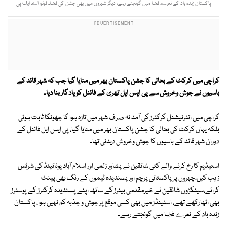
پاکستان زندہ باد کے نعرے فضا میں گونجتے رہے، دیگر شہروں میں بھی جشن کی فضا۔ فوٹو: اے ایف پی
کراچی میں کرکٹ کے بحالی کا جشن پاکستان بھر میں منایا گیا جب کہ شہر قائد کے
باسیوں نے جوش وخروش سے پی ایس ایل تھری کے فائنل کو یادگار بنا دیا۔
کراچی میں انٹرنیشنل کرکٹرز کی آمد نہ صرف شہر میں تازہ ہوا کا جھونکا ثابت ہوئی
بلکہ یہاں کرکٹ کی بحالی کا جشن پاکستان بھر میں منایا گیا، پی ایس ایل فائنل کے
دوران شہر قائد کے باسیوں کا جوش وخروش دیدنی تھا۔
اسٹیڈیم کا رخ کرنے والے کئی شائقین نے پشاور زلمی اور اسلام آباد یونائیٹڈ کی شرٹس
زیب کیں،چہروں پر پاکستانی پرچم اور پسندیدہ ٹیموں کے رنگ بھی پینٹ
کرائے،سینکڑوں شائقین نے خیرمقدمی بینرز کے ساتھ اپنے پسندیدہ کرکٹرز کے پوسٹرز
بھی اٹھارکھے تھے، اسٹینڈز میں بھی کسی موقع پر جوش و جذبہ کم نہیں ہوا، پاکستان
زندہ باد کے نعرے فضا میں گونجتے رہے۔