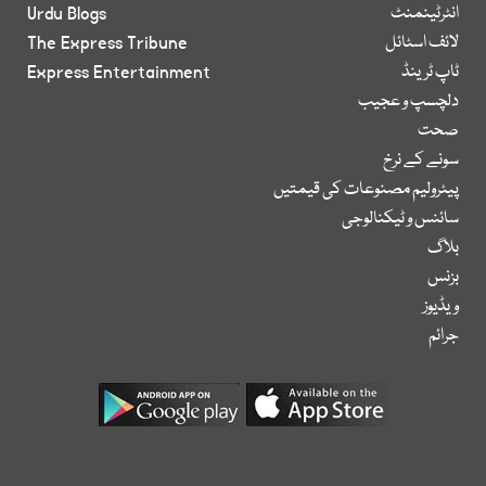
انٹرٹینمنٹ
Urdu Blogs
لائف اسٹائل
The Express Tribune
ٹاپ ٹرینڈ
Express Entertainment
دلچسپ و عجیب
صحت
سونے کے نرخ
پیٹرولیم مصنوعات کی قیمتیں
سائنس و ٹیکنالوجی
بلاگ
بزنس
ویڈیوز
جرائم