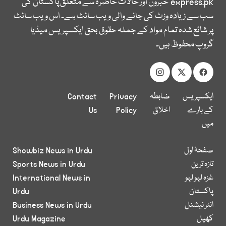
express.pk
خبروں اور حالات حاضرہ سے متعلق پاکستان کی
سب سے زیادہ وزٹ کی جانے والی ویب سائٹ ہے۔ اس ویب سائٹ
پر شائع شدہ تمام مواد کے جملہ حقوق بحق ایکسپریس میڈیا
گروپ محفوظ ہیں۔
ایکسپریس
ضابطہ
Privacy
Contact
کے بارے
اخلاق
Policy
Us
میں
صفحۂ اول
Showbiz News in Urdu
تازہ ترین
Sports News in Urdu
غزہ لہو لہو
International News in
پاکستان
Urdu
انٹر نیشنل
Business News in Urdu
کھیل
Urdu Magazine