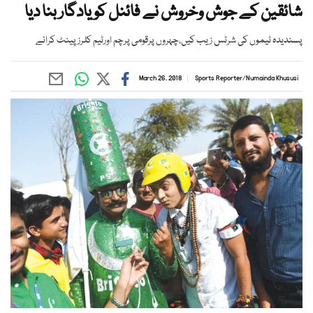
شائقین کے جوش وخروش نے فائنل کو یادگار بنا دیا
پسندیدہ ٹیموں کی شرٹس زیب کیں،چہروں پرقومی پرچم اورٹیم کلرزپینٹ کرائے
March 26, 2018
Sports Reporter
/
Numainda Khususi