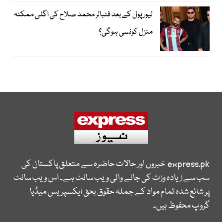
لیور پول کے بعد فٹبالر محمد صلاح کی اگلی ممکنہ
منزل کونسی ہوگی؟
express.pk
خبروں اور حالات حاضرہ سے متعلق پاکستان کی
سب سے زیادہ وزٹ کی جانے والی ویب سائٹ ہے۔ اس ویب سائٹ
پر شائع شدہ تمام مواد کے جملہ حقوق بحق ایکسپریس میڈیا
گروپ محفوظ ہیں۔