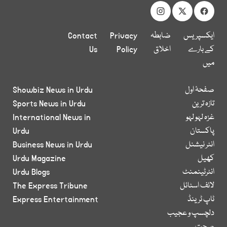
ایکسپریس
ضابطہ
Privacy
Contact
کے بارے
اخلاق
Policy
Us
میں
صفحۂ اول
Showbiz News in Urdu
تازہ ترین
Sports News in Urdu
غزہ لہو لہو
International News in
پاکستان
Urdu
انٹر نیشنل
Business News in Urdu
کھیل
Urdu Magazine
انٹرٹینمنٹ
Urdu Blogs
لائف اسٹائل
The Express Tribune
ٹاپ ٹرینڈ
Express Entertainment
دلچسپ و عجیب