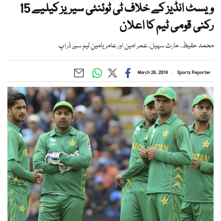
ویسٹ انڈیز کے خلاف ٹی ٹوئنٹی سیریز کیلیے 15
رکنی قومی ٹیم کا اعلان
محمد حفیظ، حارث سہیل، عمر امین اور عامر یامین ٹیم سے ڈراپ
March 26, 2018
Sports Reporter