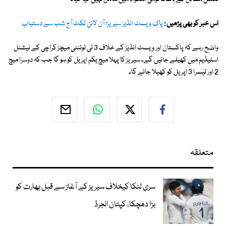
اس خبر کو بھی پڑھیں :
پاک ویسٹ انڈیز سیریز؛ آن لائن ٹکٹ آج شب سے دستیاب
واضح رہے کہ پاکستان اور ویسٹ انڈیز کے خلاف 3 ٹی ٹوئنٹی میچز کراچی کے نیشنل
اسٹیڈیم میں کھیلے جائیں گے۔ سیریز کا پہلا میچ یکم اپریل کو ہو گا جب کہ دوسرا میچ
2 اور تیسرا 3 اپریل کو کھیلا جائے گا۔
متعلقہ
سری لنکا کیخلاف سیریز کے آغاز سے قبل بھارت کو
بڑا دھچکا، کپتان انجرڈ