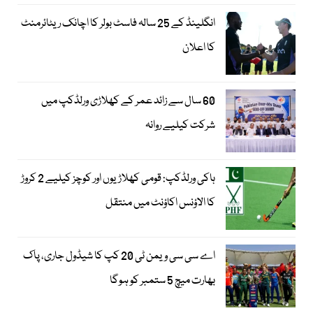
انگلینڈ کے 25 سالہ فاسٹ بولر کا اچانک ریٹائرمنٹ
کا اعلان
60 سال سے زائد عمر کے کھلاڑی ورلڈکپ میں
شرکت کیلیے روانہ
ہاکی ورلڈکپ: قومی کھلاڑیوں اور کوچز کیلیے 2 کروڑ
کا الاؤنس اکاؤنٹ میں منتقل
اے سی سی ویمن ٹی 20 کپ کا شیڈول جاری، پاک
بھارت میچ 5 ستمبر کو ہوگا