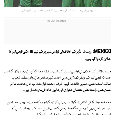
رومان رئیس فٹنس مسائل کی وجہ سے اسکواڈ میں شامل نہیں۔ فوٹو : فائل
MEXICO:
ویسٹ انڈیز کے خلاف ٹی ٹوئنٹی سیریز کے لیے 15 رکنی قومی ٹیم کا
اعلان کر دیا گیا ہے۔
ویسٹ انڈیز کے خلاف ٹی ٹوئنٹی سیریز کے لیے سرفراز احمد کو کپتان برقرار رکھا گیا ہے
جب کہ قومی ٹیم کے دیگر کھلاڑیوں میں احمد شہزاد، فخر زمان، بابر اعظم، شعیب
ملک، آصف علی، حسین طلعت، فہیم اشرف ،محمد نواز، شاداب خان، محمد عامر،
حسن علی، راحت علی، عثمان شنواری اور شاہین شاہ آفریدی شامل ہیں۔
محمد حفیظ کو ٹی ٹوئنٹی اسکواڈ سے ڈراپ کر دیا گیا جب کہ حارث سہیل، عمر امین
اور عامر یامین بھی ٹیم میں جگہ بنانے میں کامیاب نہیں ہو سکے۔ رومان رئیس کو
فٹنس مسائل کے باعث قومی اسکواڈ میں شامل نہیں کیا گیا۔