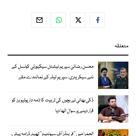
متعلقہ
محسن رضائی سپریم نیشنل سیکیورٹی کونسل کے
نئے سیکریٹری، سپریم لیڈر کے نمائندے مقرر
ڈکی بھائی نے بچوں کی تربیت کا ذمہ دار یوٹیوبرز کو
قرار دینے پر سوال اٹھا دیا
الحمرا میں ’’فرینڈز آف سیونٹینز‘‘ تھیٹر ڈرامہ پیش،