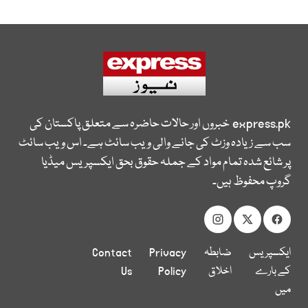
express.pk
خبروں اور حالات حاضرہ سے متعلق پاکستان کی
سب سے زیادہ وزٹ کی جانے والی ویب سائٹ ہے۔ اس ویب سائٹ
پر شائع شدہ تمام مواد کے جملہ حقوق بحق ایکسپریس میڈیا
گروپ محفوظ ہیں۔
ایکسپریس
ضابطہ
Privacy
Contact
کے بارے
اخلاق
Policy
Us
میں