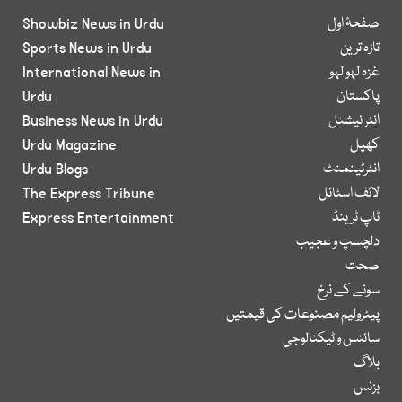
صفحۂ اول
Showbiz News in Urdu
تازہ ترین
Sports News in Urdu
غزہ لہو لہو
International News in
پاکستان
Urdu
انٹر نیشنل
Business News in Urdu
کھیل
Urdu Magazine
انٹرٹینمنٹ
Urdu Blogs
لائف اسٹائل
The Express Tribune
ٹاپ ٹرینڈ
Express Entertainment
دلچسپ و عجیب
صحت
سونے کے نرخ
پیٹرولیم مصنوعات کی قیمتیں
سائنس و ٹیکنالوجی
بلاگ
بزنس