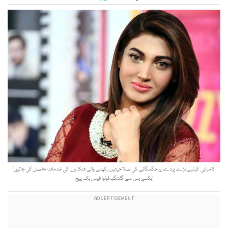
کامیابی کیلیے بڑے پردے پر جگمگانے کی صلاحیتیں رکھنے والے فنکاروں کی خدمات حاصل کی جائیں‘
ایکسپریس سے گفتگو۔ فوٹو: فیس بک پیج