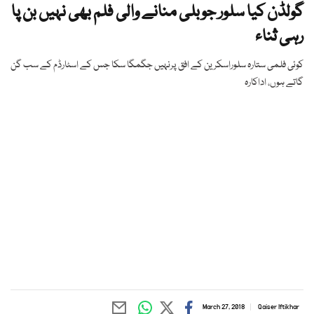
گولڈن کیا سلور جوبلی منانے والی فلم بھی نہیں بن پا
رہی ثناء
کوئی فلمی ستارہ سلوراسکرین کے افق پرنہیں جگمگا سکا جس کے اسٹارڈم کے سب گن
گاتے ہوں، اداکارہ
March 27, 2018
Qaiser Iftikhar