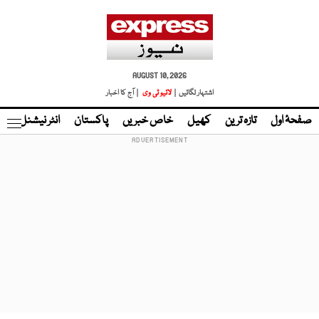
AUGUST 10, 2026
اشتہار لگائیں |
لائیو ٹی وی
| آج کا اخبار
صفحۂ اول
تازہ ترین
کھیل
خاص خبریں
پاکستان
انٹر نیشنل
ٹا