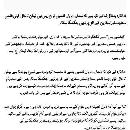
اداکارہ وماڈل ثنا نے کہا ہے کہ ہمارے ہاں فلمیں تو بن رہی ہیں لیکن تاحال کوئی فلمی
ستارہ سلوراسکرین کے افق پر نہیں جگمگا سکا۔
''ایکسپریس'' سے گفتگوکرتے ہوئے ثنا نے بتایا کہ باری، ایورنیواورشاہ نورسٹوڈیو کے
باہربھی فلمی ستاروں کے چاہنے والوں کا تانتا بندھا رہتا تھا، فلم کی شوٹنگ دیکھنے کے
خواہشمند ہر روز دوردراز علاقوں سے آتے اور سٹوڈیوز کے باہر رش لگا رہتا۔ لیکن آج ایسا
نہیں ہے۔
اداکارہ نے کہا کہ ہمارے ہاں فلمیں بننے کا سلسلہ تودوبارہ سے شروع ہوچکا ہے لیکن
تاحال کوئی ایسا فلمی ستارہ سلوراسکرین کے افق پرنہیں جگمگا سکا، جس کے اسٹارڈم
کے سب گن گاتے ہوں۔ لابی سسٹم کے تحت فنکارایک دوسرے کوسپورٹ کررہے ہیں
لیکن پبلک کواپنی طرف متوجہ کرنا تاحال کسی فنکار کے بس کی بات نہیں۔
ثنا نے کہا کہ فنون لطیفہ میں عوام کے سب سے قریب میڈیم فلم ہی ہے۔ اگرنوجوان فلم
میکرزعوام کوسینما گھروں تک لانا چاہتی ہے توانھیں اپنے کام کوبہتربنانے کے ساتھ
ساتھ ایسے فنکاروںکو کام کا موقع دینا ہوگا، جوبڑے پردے پرجگمگانے کی
بھرپورصلاحیت رکھتے ہوں۔