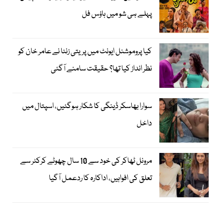
پہلے ہی شو میں ہاؤس فل
کیا پروموشنل ایونٹ میں پریتی زنٹا نے عامر خان کو
نظر انداز کیا تھا؟ حقیقت سامنے آگئی
سوارا بھاسکر ڈینگی کا شکار ہوگئیں، اسپتال میں
داخل
مرونل ٹھاکر کی خود سے 10 سال چھوٹے کرکٹر سے
تعلق کی افواہیں، اداکارہ کا ردعمل آگیا