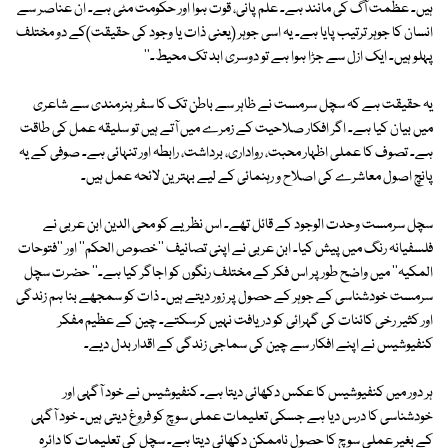
ہیں۔ عظمت آگ کی مانند ہے۔ علم پانی، قوت ہوا اور حکومت مٹی ہے۔ ان عناصر سے
انسان کا جوہر ترتیب پایا ہے۔ یہ اسی جوہر (یعنی ذات یا وجود کی حقیقت)کے دو مختلف
پہلو ہیں۔ ایک ازل سے جڑا ہوا ہے تو دوسری ابد تک محیط۔''
یہ حقیقت ہے کہ سچل سرمست نے ظاہر سے باطن تک کا سفر ہنرمندی سے شاعری
میں بیان کیا ہے۔ اگر افکار صلاحیت کے زمرے میں آتے ہیں تو سلیقہ عمل کی طاقت
ہے۔ تصوف کا عملی اظہار محبت، رواداری، برداشت، رابطہ اور تنہائی ہے۔ صوفی کے یہ
پانچ اصول معاشرے کی اصلاح و رہنمائی کے لیے بہترین لائحہ عمل ہیں۔
سچل سرمست وحدت الوجود کے قائل تھے۔ اس نظریے کو محی الدین ابن عربی نے
فلسفیانہ رنگ میں پیش کیا۔ ابن عربی نے اپنی تصانیف ''خصوص الحکم'' اور ''فتوحات
المکیہ'' میں واضح طور پر اس فکر کے مختلف رنگوں کو اجاگر کیا ہے۔'' حضرت سچل
سرمست خودشناسی کے جوہر کے حصول پر زور دیتے ہیں۔ ذات کو سمجھے بنا ہم زندگی
اور کثیر رخی کائنات کی گہرائی کو دریافت نہیں کرسکتے۔ چین کے عظیم مفکر
کنفیوشیس نے اپنے افکار سے چین کی سماجی زندگی کے اقدار بدل دیے۔
ہر دور میں کنفیوشیس کا عکس دکھائی دیتا ہے۔ کنفیوشیس نے خود آگہی اور
خودشناسی کا درس دیا ہے جسکی تعلیمات عملی سوچ کو فروغ دیتی ہیں۔ خود آگہی
کے بغیر عملی سوچ کا حصول ناممکن دکھائی دیتا ہے۔ سچل کی تعلیمات کا دائرہ