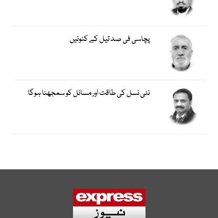
پچاسی فی صد تیل کے کنوئیں
نئی نسل کی طاقت اور مسائل کو سمجھنا ہوگا