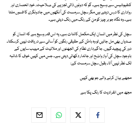
کنفیوشیس سے وسیع ہے۔ گو کہ دونوں ذاتی تجزیے کی صلاحیت، خود انحصاری اور
رواداری کا درس دیتے ہیں مگر سچل سرمست کی آنکھوں میں جادونگری کا فسوں ملتا
ہے۔ وہ نگاہ جو ہر چیز کو من کے رنگ میں رنگ دیتی ہے۔
سچل کی نظر میں انسان ایک مکمل کائنات ہے۔ یہ اس قدر وسیع ہے کہ انسان کو
صدیاں بھی مل جائیں تو وہ باطن کے حقیقی رنگوں کو آسانی سے دریافت نہیں کرسکتا۔
دور کی پیچیدگیوں، جاگیرداری نظام کی الجھنوں اور ملائیت کے مہیب سایوں کے
باوجود سچل کی آواز واضح اور جاندار دکھائی دیتی ہے۔ جس میں کہیں خوف کا شائبہ
تک نظر نہیں آتا۔ بقول سچل سرمست کے:
مجھے بیان کرنے والے جو بھی کہیں
مجھ میں انفرادیت کا رنگ پکا ہے