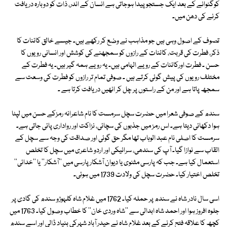
کوگنوانے کے بعد ایک جستجو پیدا ہوجاتی ہے انسان کے اندر، ذات کو دوبارہ دریافت
کرنے کی دھن میں۔
تصوف کے اصول وہی ہیں جو مذاہب نے وضع کر رکھے ہیں۔ جیسے خالق کائنات کا
ذکر، فطرت کی قربت، کائنات کے رازوں کو سمجھنے کی کوشش اور انسانی رویوں کا
حسن ۔ فطرت اورکائنات کے رویے الہامی ہیں۔ یہ رویے ہمہ گیر ہیں۔ یہ فطرت کے
مختلف رویوں کی پیش گوئی کرتے ہیں ۔ صوفی تمام تر رازوں کو فطرت کی وسعت سے
سمجھ پاتا ہے اور من کے راستوں پر چل کر انھیں دریافت کرتا ہے ۔
سندھ کے صوفی شعرا میں حضرت سچل سرمست کا نام شاعرانہ رمزکے حسن میں لپٹا
ہوا دکھائی دیتا ہے۔ اس رمز میں جذبوں کی سچائی، نزاکت اور رواداری پائی جاتی ہے۔
سرمست کا اصلی نام عبد الوہاب تھا مگر حق گوئی اور صداقت کی وجہ سے سچل کے
القاب سے نوازا گیا۔ آپ کی سندھی، سرائیکی اور اردو شاعری میں سچل کا تخلص
استعمال کیا ہے۔ جب کہ پارسی مثنوی یا دیوان آشکار پارسی میں ''آشکار'' یا ''خدائی''
تخلص اختیار کیا۔ حضرت سچل کی ولادت 1739 میں ہوئی۔
اسی سال نادر شاہ نے سندھ پر حملہ کیا۔ 1762 میں غلام شاہ کلہوڑو سندھ کی گادی پر
جلوہ افروز ہوا اور احمد شاہ ابدالی سے ''شاہ وردی خان'' کا خطاب وصول کیا۔ 1763 میں
کچھ کا علاقہ فتح کرنے کے بعد غلام شاہ نے حیدر آباد شہرکی بنیاد ڈالی اور اسے سندھ