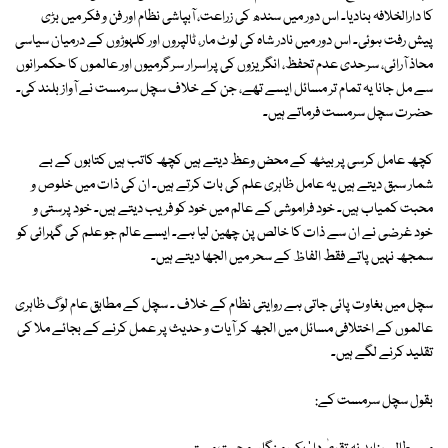
کا دارالخلافہ بنادیا۔ اس دور میں سندھ کی زراعت، آبپاشی نظام اور فن و فکر میں بڑی
پیش رفت ہوئی۔ اس دور میں نادر شاہ کی لوٹ مار، ٹالپروں اور کلہوڑوں کے درمیان سیاسی
محاذ آرائی، سرحدی عدم تحفظ، انگریزوں کی پراسرار سرگرمیوں اور عالموں کا حکمرانوں
سے مل جانا یہ تمام تر مسائل ایسے تھے، جن کے خلاف سچل سرمست نے آواز بلند کی۔
حضرت سچل سرمست فرماتے ہیں۔
کچھ عامل کرسی پر بیٹھ کے محض وعظ دیتے ہیں کچھ کاتب ہیں کتابوں کے بے
شمار سبق دیتے ہیں یہ عامل ظاہری علم کی بات کرتے ہیں۔ ان کی ذات میں خلوص و
محبت کمیاب ہیں۔ خود فراموشی کے عالم میں خود کو فریب دیتے ہیں۔ خود پرستی و
خود غرضی نے ان سے ذات کا خالص پن چھین لیا ہے۔ ایسے عالم جو علم کی گہرائی کو
سمجھ نہیں پاتے فقط الفاظ کے سحر میں الجھا دیتے ہیں۔
سچل میں بغاوت پائی جاتی ہے روایتی نظام کے خلاف ۔ سچل کے مطابق عام لوگ ظاہری
عالموں کے اختلافی مسائل میں الجھ کر آیات و حدیث پر عمل کرنے کے بجائے ملا کی
تقلید کرنے لگے ہیں۔
بقول سچل سرمست کے: