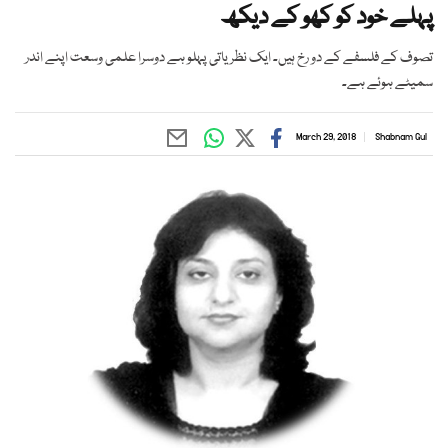
پہلے خود کو کھو کے دیکھ
تصوف کے فلسفے کے دو رخ ہیں۔ ایک نظریاتی پہلو ہے دوسرا علمی وسعت اپنے اندر
سمیٹے ہوئے ہے۔
March 29, 2018
Shabnam Gul