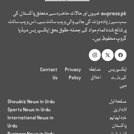
express.pk
خبروں اور حالات حاضرہ سے متعلق پاکستان کی
سب سے زیادہ وزٹ کی جانے والی ویب سائٹ ہے۔ اس ویب سائٹ
پر شائع شدہ تمام مواد کے جملہ حقوق بحق ایکسپریس میڈیا
گروپ محفوظ ہیں۔
ایکسپریس
ضابطہ
Privacy
Contact
کے بارے
اخلاق
Policy
Us
میں
صفحۂ اول
Showbiz News in Urdu
تازہ ترین
Sports News in Urdu
غزہ لہو لہو
International News in
پاکستان
Urdu