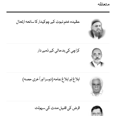
متعلقہ
عقیدہ ختم نبوت کے چوکیدار کا سانحہ ارتحال
کراچی کی بدحالی کے ذمے دار
ابلاغ اور ابلاغِ عامہ (دوسرا اور آخری حصہ)
قرض کی قلیل مدت کی سہولت