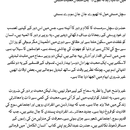
میں طالب زاہد نہ تقویٰ دا ' ہک منگاں محبت مستی
سچل مستی مول نہ تھیوے جان جان ہو وے ہستی
حضرت سچل سرمست کا کلام ہر دور کا آئینہ ہے۔ جس میں اس دور کے کینے، تعصب
اور خود پرستی کے رجحانات صاف دکھائی دیتے ہیں ۔ یہ رویے ہر دور کا المیہ ہیں۔ انسان
کو غفلت میں سکون ملتا ہے اور حقائق سے دوری میں اطمینان مگر صوفی کو روز ازل
سے سچ کی تلاش ہے اور دنیا کو جھوٹ کی چاشنی پسند ہے۔ خواہشوں کا سیلاب ہے،
جس میں انسانی اقدار اور آدرش بہہ جاتے ہیں، لیکن دو رویے سماج میں مثبت تبدیلی
لاسکتے ہیں۔ ایک محبت بھرا دل دوسرا بیدار ذہن۔ تصوف کے فلسفے کے یہ دو نکتے
انتہائی اہم ہیں۔ چونکہ نظریے وقت کے ساتھ تبدیل ہوجاتے ہیں۔ بعض اوقات انھیں
غیر ضروری ابہام میں الجھا دیا جاتا ہے۔
غیر واضح خیال یا نظریہ سماج کے لیے موثر نہیں رہتا۔ لیکن محبت ہر دور کی ضرورت
رہی ہے۔ یہ انتشار کو ترتیب میں لے کر آتی ہے۔ محبت کی کمی سے ذات یا معاشرتی
زندگی میں خلا بڑھ جاتا ہے۔ جب کہ بیدار ذہن ہی انفرادی رویوں اور اجتماعی سوچ کی
افادیت کو فروغ دیتا ہے۔ جدید معاشرے، انفرادیت پسندی کا جال بنتے ہیں۔ جب کہ
قدیم سوچ، اجتماعی شعور سے جڑی ہوئی ہے۔ معرفت کی منزلیں من کی راہوں کے
مسافر ڈھونڈ نکالتے ہیں۔ حضرت عبدالکریم اپنی کتاب ''انسان الکامل'' میں فرماتے