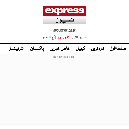
AUGUST 06, 2026
اشتہار لگائیں |
لائیو ٹی وی
| آج کا اخبار
صفحۂ اول
تازہ ترین
کھیل
خاص خبریں
پاکستان
انٹر نیشنل
ٹا