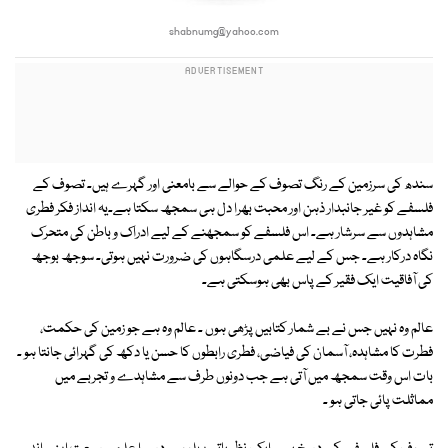
shabnumg@yahoo.com
سندھ کی سرزمین کے رنگ تصوف کے حوالے سے بامعنی اور گہرے ہیں۔ تصوف کے
فلسفے کو غیر جانبدار ذہن اور محبت بھرا دل ہی سمجھ سکتا ہے۔یہ انداز فکر فطری
مشاہدوں سے سرشار ہے۔ اس فلسفے کو سمجھنے کے لیے ادراک و باطن کی متحرک
نگاہ درکار ہے۔ جس کے لیے علمی درسگاہوں کی ضرورت نہیں ہوتی۔ سوجھ بوجھ
کی آفاقیت ایک فقیر کے پاس بھی ہوسکتی ہے۔
عالم وہ نہیں جس نے بے شمار کتابیں پڑھی ہوں ۔ عالم وہ ہے جو زمین کی حکمت،
فطرت کا مشاہدہ، آسمان کی فیاضی، فطری رابطوں کا حسن یا دکھ کی گہرائی جانتا ہو ۔
بات اس وقت سمجھ میں آتی ہے جب دونوں طرف سے مشاہدے و تجربے میں
مماثلت پائی جاتی ہو ۔