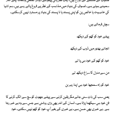
تصوف کے فلسفے کے دو رخ ہیں۔ ایک نظریاتی پہلو ہے دوسرا علمی وسعت اپنے اندر
سمیٹے ہوئے ہے۔ تصوف کی بنیاد میں مذاہب کے نظریے فروغ پاتے رہے ہیں۔ ہم اشیا
کی خاصیت یا خالص پن کو اپنی پسند یا نا پسند کی بنیاد پر مسترد نہیں کرسکتے۔
سچل فرماتے ہیں:
پہلے خود کو کھو کے دیکھ
انجانے بھنور میں ڈوب کے دیکھ
خود کو کھو کے خود ہی پا لے
من سے منزل کا سراغ دیکھ لے
خود کو راہ سمجھا خود ہی اپنا رہبر بن
یعنی سب کی بات سنی جائے مگر یقین کرنے سے پہلے جھوٹ کو سچ سے الگ کرنے کا
فن خود ہی سیکھنا پڑتا ہے۔ انسان کے اندر بھی بڑی روشنی ہے جس سے وہ بے خبر رہتا
ہے ، بے خبری بھی حسن ہے۔ بے خبری کے بغیر آپ خود کو کھو نہیں سکتے۔ خود