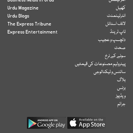
انٹر نیشنل
Business News in Urdu
کھیل
Urdu Magazine
انٹرٹینمنٹ
Urdu Blogs
لائف اسٹائل
The Express Tribune
ٹاپ ٹرینڈ
Express Entertainment
دلچسپ و عجیب
صحت
سونے کے نرخ
پیٹرولیم مصنوعات کی قیمتیں
سائنس و ٹیکنالوجی
بلاگ
بزنس
ویڈیوز
جرائم