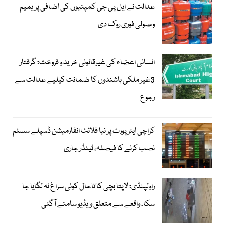
عدالت نے ایل پی جی کمپنیوں کی اضافی پریمیم
وصولی فوری روک دی
انسانی اعضاء کی غیرقانونی خرید و فروخت؛ گرفتار
3غیر ملکی باشندوں کا ضمانت کیلیے عدالت سے
رجوع
کراچی ایئرپورٹ پر نیا فلائٹ انفارمیشن ڈسپلے سسٹم
نصب کرنے کا فیصلہ، ٹینڈر جاری
راولپنڈی؛ لاپتا بچی کا تاحال کوئی سراغ نہ لگایا جا
سکا، واقعے سے متعلق ویڈیو سامنے آگئی