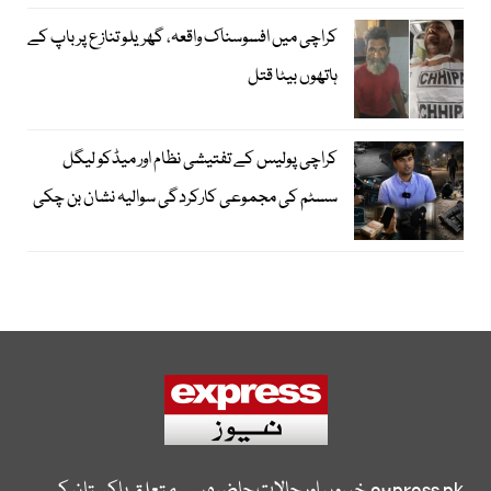
کراچی میں افسوسناک واقعہ، گھریلو تنازع پر باپ کے
ہاتھوں بیٹا قتل
کراچی پولیس کے تفتیشی نظام اور میڈکو لیگل
سسٹم کی مجموعی کارکردگی سوالیہ نشان بن چکی
express.pk
خبروں اور حالات حاضرہ سے متعلق پاکستان کی