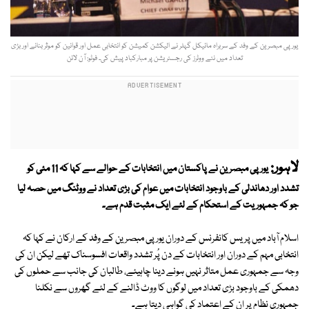
یورپی مبصرین کے وفد کے سربراہ مائیکل گہلر نے الیکشن کمیشن کو انتخابی عمل اور قوانین کو موثر بنانے اور بڑی
تعداد میں نئے ووٹرز کی رجسٹریشن پر مبارکباد پیش کی۔ فوٹو: آن لائن
لاہور:
یورپی مبصرین نے پاکستان میں انتخابات کے حوالے سے کہا کہ 11 مئی کو
تشدد اور دھاندلی کے باوجود انتخابات میں عوام کی بڑی تعداد نے ووٹنگ میں حصہ لیا
جو کہ جمہوریت کے استحکام کے لئے ایک مثبت قدم ہے۔
اسلام آباد میں پریس کانفرنس کے دوران یورپی مبصرین کے وفد کے ارکان نے کہا کہ
انتخابی مہم کے دوران اور انتخابات کے دن پُر تشدد واقعات افسوسناک تھے لیکن ان کی
وجہ سے جمہوری عمل متاثر نہیں ہونے دینا چاہیئے، طالبان کی جانب سے حملوں کی
دھمکی کے باوجود بڑی تعداد میں لوگوں کا ووٹ ڈالنے کے لئے گھروں سے نکلنا
جمہوری نظام پر ان کے اعتماد کی گواہی دیتا ہے۔