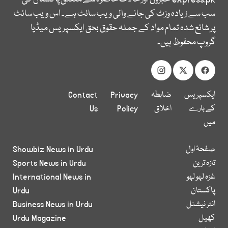
سب سے زیادہ وزٹ کی جانے والی ویب سائٹ ہے۔ اس ویب سائٹ
پر شائع شدہ تمام مواد کے جملہ حقوق بحق ایکسپریس میڈیا
گروپ محفوظ ہیں۔
ایکسپریس
ضابطہ
Privacy
Contact
کے بارے
اخلاق
Policy
Us
میں
صفحۂ اول
Showbiz News in Urdu
تازہ ترین
Sports News in Urdu
غزہ لہو لہو
International News in
پاکستان
Urdu
انٹر نیشنل
Business News in Urdu
کھیل
Urdu Magazine