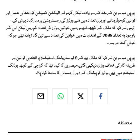
یورپی مبصرین کے وفد کے سربراہ مائیکل گہلر نے الیکشن کمیشن کو انتخابی عمل اور
قوانین کو موثر بنانے اور بڑی تعداد میں نئے ووٹرز کی رجسٹریشن پر مبارکباد پیش کی،
انہوں نے کہا کہ ملک کے کچھ شہروں میں خواتین ووٹرز کی تعداد کم رہی لیکن اس کے
باوجود یہ تعداد 2008 کے انتخابات میں خواتین کی تعداد سے تین گنا زیادہ تھی جو کہ
خوش آئند امر ہے۔
یورپی مبصرین نے کہا کہ ملک بھرکے 9 فیصد پولنگ اسٹیشنز پر انتخابی قوانین اور
طریقہ کار کی خلاف ورزی دیکھی گئی، مبصرین کا کہنا تھا کہ کراچی کے کچھ پولنگ
اسٹیشنز میں بھی ووٹرز کو پولنگ کے دوران مسائل کا سامنا کرنا پڑا۔
متعلقہ