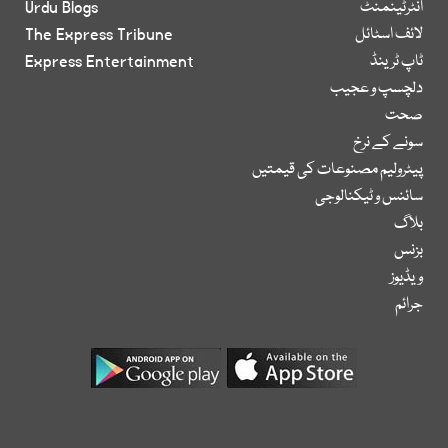
انٹرٹینمنٹ
Urdu Blogs
لائف اسٹائل
The Express Tribune
ٹاپ ٹرینڈ
Express Entertainment
دلچسپ و عجیب
صحت
سونے کے نرخ
پیٹرولیم مصنوعات کی قیمتیں
سائنس و ٹیکنالوجی
بلاگ
بزنس
ویڈیوز
جرائم