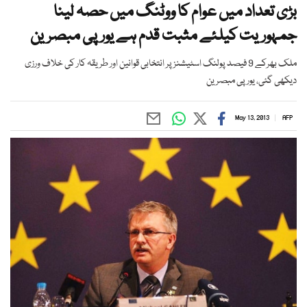
بڑی تعداد میں عوام کا ووٹنگ میں حصہ لینا
جمہوریت کیلئے مثبت قدم ہے یورپی مبصرین
ملک بھرکے 9 فیصد پولنگ اسٹیشنز پر انتخابی قوانین اور طریقہ کار کی خلاف ورزی
دیکھی گئی، یورپی مبصرین
May 13, 2013
AFP