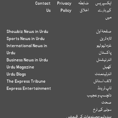
ایکسپریس
ضابطہ
Privacy
Contact
کے بارے
اخلاق
Policy
Us
میں
صفحۂ اول
Showbiz News in Urdu
تازہ ترین
Sports News in Urdu
غزہ لہو لہو
International News in
پاکستان
Urdu
انٹر نیشنل
Business News in Urdu
کھیل
Urdu Magazine
انٹرٹینمنٹ
Urdu Blogs
لائف اسٹائل
The Express Tribune
ٹاپ ٹرینڈ
Express Entertainment
دلچسپ و عجیب
صحت
سونے کے نرخ
پیٹرولیم مصنوعات کی قیمتیں