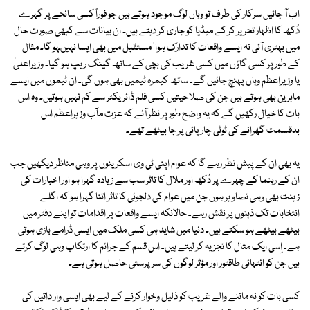
اب آ جائیں سرکار کی طرف تو وہاں لوگ موجود ہوتے ہیں جو فوراً کسی سانحے پر گہرے
دُکھ کا اظہار تحریر کر کے میڈیا کو جاری کر دیتے ہیں۔ ان بیانات سے کبھی صورت حال
میں بہتری آئی نہ ایسے واقعات کا تدارک ہوا' مستقبل میں بھی ایسا نہیںہو گا۔ مثال
کے طور پر کسی گاؤں میں کسی غریب کی بچی کے ساتھ گینگ ریپ ہو گیا۔ وزیراعلیٰ
یا وزیراعظم وہاں پہنچ جائیں گے۔ ساتھ کیمرہ ٹیمیں بھی ہوں گی۔ ان ٹیموں میں ایسے
ماہرین بھی ہوتے ہیں جن کی صلاحیتیں کسی فلم ڈائریکٹر سے کم نہیں ہوتیں۔ وہ اس
بات کا خیال رکھیں گے کہ یہ واضح طور پر نظر آئے کہ عزت مآب وزیراعظم اس
بدقسمت گھرانے کی ٹوٹی چارپائی پر جا بیٹھے تھے۔
یہ بھی ان کے پیش نظر رہے گا کہ عوام اپنی ٹی وی اسکرینوں پر وہی مناظر دیکھیں جب
ان کے رہنما کے چہرے پر دُکھ اور ملال کا تاثر سب سے زیادہ گہرا ہو اور اخبارات کی
زینت بھی وہی تصاویر ہوں جن میں عوام کی دلجوئی کا تاثر اتنا گہرا ہو کہ اگلے
انتخابات تک ذہنوں پر نقش رہے۔ حالانکہ ایسے واقعات پر اقدامات تو اپنے دفتر میں
بیٹھے بیٹھے ہو سکتے ہیں۔ دنیا میں شاید ہی کسی ملک میں ایسی ڈرامے بازی ہوتی
ہے۔ اِسی ایک مثال کا تجزیہ کر لیتے ہیں۔ اس قسم کے جرائم کا ارتکاب وہی لوگ کرتے
ہیں جن کو انتہائی طاقتور اور مؤثر لوگوں کی سرپرستی حاصل ہوتی ہے۔
کسی بات کو نہ ماننے والے غریب کو ذلیل وخوار کرنے کے لیے بھی ایسی وار داتیں کی