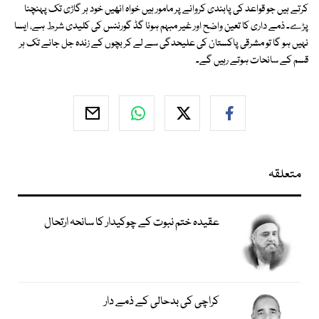
کرتے ہیں جو قواعد کی پابندی کروانے پر مامور ہیں خواہ انھیں خود ہر گاڑی تک پہنچنا
پڑے۔ ذمے داری کا تعین واضح اور غیر مبہم ہونا گڈ گورننس کی کلیدی شرط ہے، ایسا
نہیں ہو گا تو مشرقی پاکستان کی علیحدگی سے لے کر بچوں کے زندہ جل جانے تک ہر
قسم کے سانحات ہوتے رہیں گے۔
متعلقہ
عقیدہ ختم نبوت کے چوکیدار کا سانحہ ارتحال
کراچی کی بدحالی کے ذمے دار