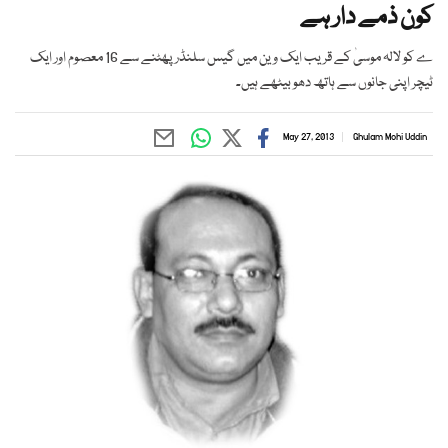
کون ذمے دار ہے
ے کو لالہ موسیٰ کے قریب ایک وین میں گیس سلنڈر پھٹنے سے 16 معصوم اور ایک
ٹیچر اپنی جانوں سے ہاتھ دھو بیٹھے ہیں۔
May 27, 2013
Ghulam Mohi Uddin