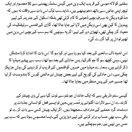
ہفتے کو لالہ موسیٰ کے قریب ایک وین میں گیس سلنڈر پھٹنے سے 16 معصوم اور ایک
ٹیچر اپنی جانوں سے ہاتھ دھو بیٹھے ہیں۔ شاید سب لوگ اس بات سے واقف نہ ہوں کہ
مذکورہ ویگن نہ صرف بچے ڈھونے کا کام کرتی تھی بلکہ اسکول کے جنریٹر کے لیے
پیٹرول کا کین بھی اسی ویگن میں لایا لے جایا جاتا تھا۔ گاڑی کے فٹنس سرٹیفکیٹ کی
معیاد گزر چکی تھی۔ تھوڑی دیر کے لیے اگر یہ سوچیں کہ ہم سب کے بچے اس وین میں
تھے تو دل پر کیا گزرے گی۔
اس اندوہ ناک سانحے کے بعد کیا ہو رہا ہے اور کیا ہو گا' اس بات کا اندازہ کرنا مشکل
نہیں۔ وہی کچھ ہو گا جو کلرکہار بس حادثے کے بعد ہوا تھا۔ سب سے پہلے میڈیا کا
ذکر کرتے ہیں۔ ہمارے میڈیا میں خبروں کو فلموں کے قریب تر کر دینے کی روش جڑ پکڑ
چکی ہے۔ اس حادثے کی کوریج کے لیے بعض چینل نے ماتمی کورس کا بندوبست کر لیا
تھا جسے خبر کے پس منظر میں بجایا جاتا تھا۔
کیسی ستم ظریفی ہے کہ ایک خاندان جو غم سے ٹوٹ گیا ہے'ٹی وی چینلز کے
کارندے ان سے تاثرات اگلوانے پر مُصر ہیں۔میں تو ایسے فعل کو انسانی جذبات پر
دہشت گرد حملے کے مترادف سمجھتا ہوں، اگر ایک چینل کسی سے بات کرے تو
باقی سب بھی حساب برابر کرنے کے لیے دوڑ پڑیں گے۔ایسا محسوس ہوتا ہے کہ سب بے
حس ہی نہیں بے رحم ہوچکے ہیں۔