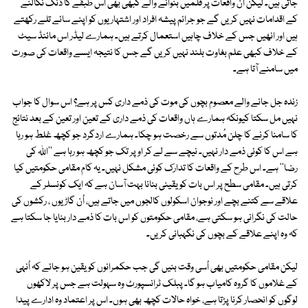
جاتی ہیں۔ لیکن ان واقعات پر فلمیں بنوانے والے کبھی بھی اس طبقے کا ڈنک نکالنے
کے اقدامات نہیں کریں گے جو جرائم پیشہ افراد اور اشتہاریوں کو اپنے سائے تلے رکھتے
ہیں اور انھیں جس کے خلاف چاہیں استعمال کرتے ہیں۔ ہمارے لیڈر اس مائنڈ سیٹ
کے خلاف کبھی علم بغاوت بلند نہیں کریں گے جس کا نتیجہ ایسے واقعات کی صورت
میں سامنے آتا ہے۔
زندہ جل جانے والے معصوم بچوں کی موت کی ذمے داری کس پر ہے؟ اس سوال کا جواب
نہیں مل سکتا کیونکہ ہمارے ہاں واقعات کی ذمے داری کے تعین اور تعین کے بعد نتائج
کا سامنا کرنے کا چلن مُدتوں سے رخصت ہو چکا۔ ہمارے اردگرد جو کچھ غلط ہو رہا
ہے اس کا کوئی ذمے دار نہیں۔ نیچے سے لے کر اوپر تک جو کچھ ہو رہا ہے ''اللہ کی
رضا'' ہے۔ اس طرح کے واقعات کا تدارک کوئی مشکل نہیں۔ یہ کام مقامی حکومتیں کیا
کرتی ہیں۔ مقامی سطح پر اس بات کو یقینی بنانا بہت آسان ہے کہ ایک کونسلر کے
علاقے سے کتنے بچے اور نوجوان اسکولوں کالجوں میں جاتے ہیں، اُن گاڑیوں ، رکشوں کی
حالت کی نگرانی ہو سکتی ہے، مقامی حکومتوں کو اس بات کا ذمے دار بنایا جا سکتا ہے
کہ وہ اپنے علاقے کے بچوں کی نگہبانی کریں۔
لیکن مقامی حکومتیں بھی اُسی وقت بنیں گی جب حکمرانوں کو یقین ہو جائے کہ اُنہی
کے غلاموں کا گروہ کامیاب ہو گا۔ پبلک ٹرانسپورٹ وہ سہولت ہے جس پر لاکھوں
لوگوں کو انحصار کرنا پڑتا ہے، خواہ حالات کچھ بھی ہوں۔ اس پر اعتماد وہ ادارے پیدا