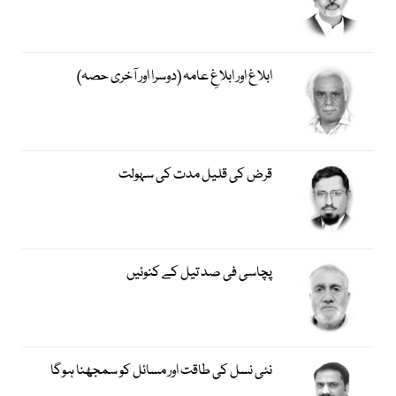
ابلاغ اور ابلاغِ عامہ (دوسرا اور آخری حصہ)
قرض کی قلیل مدت کی سہولت
پچاسی فی صد تیل کے کنوئیں
نئی نسل کی طاقت اور مسائل کو سمجھنا ہوگا