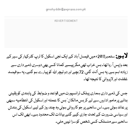
gmohyddin@express.com.pk
لاہور:
ستمبر2011ء میں فیصل آباد کے ایک نجی اسکول کا ٹرپ کلرکہار کی سیر کے
بعد واپس آ رہا تھا۔ بس خراب تھی مگر پیسے کمانا کسی بھی دوسری ذمے داری سے
زیادہ اہم ہے، یہ بس اُلٹ گئی، 72 بچے اور دو ٹیچر اللہ کو پیارے ہو گئے۔ یہ سو فیصد
غفلت اور لاپروائی کا نتیجہ تھا۔
جس کی ذمے داری ہماری پبلک ٹرانسپورٹ میں قواعد و ضوابط کی پابندی کو یقینی
بنانے پر مامور اداروں سے لے کر بس مالکان' بس کا عملہ اور اسکول کی انتظامیہ سبھی
پر عائد ہوتی ہے۔ اس سانحے پر جو کارروائی ہوئی وہ چند روز کے لیے اسکول کی بندش
اور سیاسی ضرورت کے تحت جاری کیے گئے بیانات تک محدود ہے۔ ابھی تک اس
سانحے سے منسلک کسی شخص کو سزا نہیں ملی۔