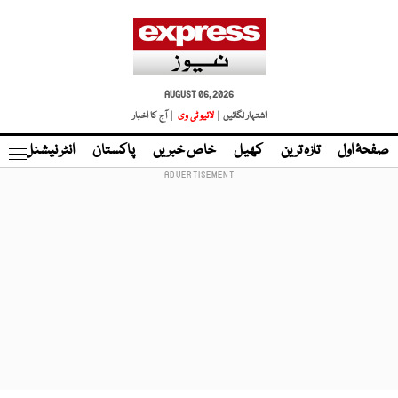
AUGUST 06, 2026
اشتہار لگائیں |
لائیو ٹی وی
| آج کا اخبار
صفحۂ اول
تازہ ترین
کھیل
خاص خبریں
پاکستان
انٹر نیشنل
ٹا