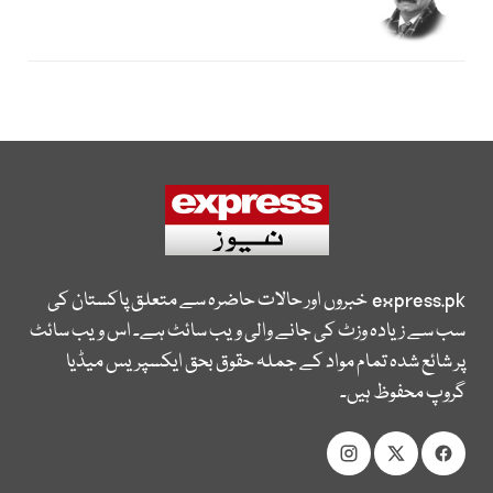
express.pk
خبروں اور حالات حاضرہ سے متعلق پاکستان کی
سب سے زیادہ وزٹ کی جانے والی ویب سائٹ ہے۔ اس ویب سائٹ
پر شائع شدہ تمام مواد کے جملہ حقوق بحق ایکسپریس میڈیا
گروپ محفوظ ہیں۔