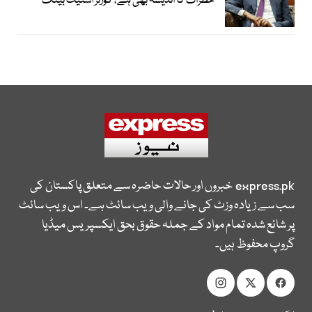
خطرات کا اندیشہ بھی ہے، گورنر اسٹیٹ بینک
express.pk
خبروں اور حالات حاضرہ سے متعلق پاکستان کی
سب سے زیادہ وزٹ کی جانے والی ویب سائٹ ہے۔ اس ویب سائٹ
پر شائع شدہ تمام مواد کے جملہ حقوق بحق ایکسپریس میڈیا
گروپ محفوظ ہیں۔