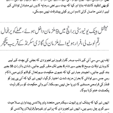
کو بھی تنقید کانشانہ بنایا اور کہا کہ بہت سے نجی سرمایہ کاروں نے متبادل توانائی کے
لیے اراضی حاصل کرلی تاہم اس پر کوئی پیشرفت نہیں ہوسکی۔
ایف پی سی سی آئی کے نائب صدر گلزار فیروز نے تجویز دی کہ بجلی کی بچت کے لیے
کاروباری اوقات صبح 8 بجے سے شام 4 بجے تک مقرر کیے جائیں، شادی ہالز رات 10 بجے
بند کیے جائیں۔ انجینئر جبار نے کہا کہ عبوری حکومت صورتحال کو قابو کرنے میں ناکام
رہی جس سے توانائی کا بحران مزید شدت اختیار کرگیا۔ انہوں نے کہا کہ آئی پی پیز کو
فنڈز کی فراہمی مسئلے کا دیرپا حل نہیں ہوسکتا، آنے والی حکومت کو سرکلر ڈیٹ
یکمشت ختم کرنا ہوگا۔
انہوں نے کہا کہ پبلک اور پرائیوٹ سیکٹر میں متعدد پاور پلانٹس پیداواری صلاحیت
سے کم پر چل رہے ہیں۔ انہوں نے تجویز دی کہ پرانے اور غیرموثرفرٹیلائزر پلانٹس کو