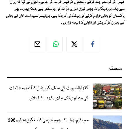
گیس کی فراہمی بند کرکے صنعتوں کو گیس فراہم کی جائے۔ انہوں نے کہا کہ ایران
سے ایک ہزار میگا واٹ بجلی فوری طور پر درآمد کی جاسکتی ہے جبکہ بھارت بھی
پاکستان کو بجلی فراہم کرنے کی پیشکش کرچکا ہے۔ پروفیسر نسیم اے خان نے بجلی
کے بحران کو کرپشن اور نااہلی کا نتیجہ قرار دیا۔
متعلقہ
گڈز ٹرانسپورٹ کی ملک گیر ہڑتال کا آغاز، مطالبات
کی منظوری تک جاری رکھنے کا اعلان
حب ڈیم بھرنے کے باوجود پانی کا سنگین بحران، 300