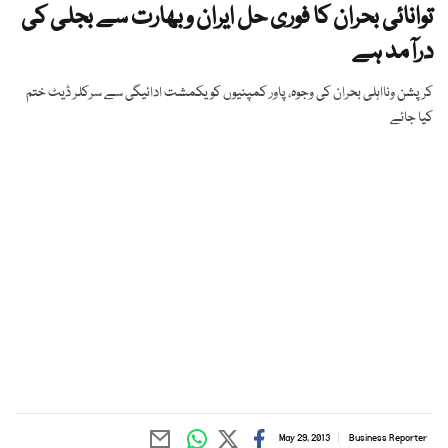
توانائی بحران کا فوری حل ایران وبھارت سے بجلی کی
درآمد ہے
کرپشن ونااہلی بحران کی وجوہ، پاور کمپنیوں کو یکمشت ادائیگی سے سرکلر ڈیٹ ختم
کیا جائے
May 29, 2013
Business Reporter