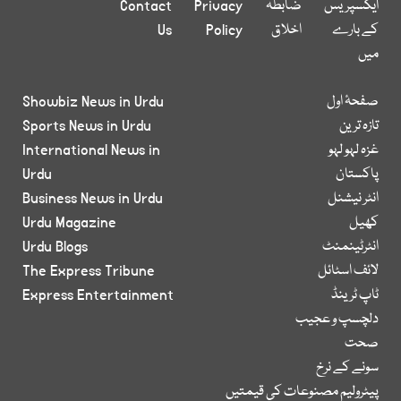
ایکسپریس
ضابطہ
Privacy
Contact
کے بارے
اخلاق
Policy
Us
میں
صفحۂ اول
Showbiz News in Urdu
تازہ ترین
Sports News in Urdu
غزہ لہو لہو
International News in
پاکستان
Urdu
انٹر نیشنل
Business News in Urdu
کھیل
Urdu Magazine
انٹرٹینمنٹ
Urdu Blogs
لائف اسٹائل
The Express Tribune
ٹاپ ٹرینڈ
Express Entertainment
دلچسپ و عجیب
صحت
سونے کے نرخ
پیٹرولیم مصنوعات کی قیمتیں