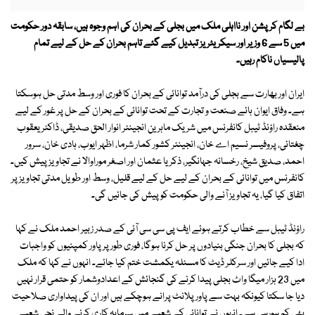
بے لگام کرپشن اور نااہلی ملک میں بجلی کے بحران کی اہم وجوہ ہیں، سابقہ دور حکومت
میں 5 سے 6 وزیر اور سیکریٹریز تبدیل کیے گئے تاہم بحران کے حل کے لیے تمام
پالیسیاں ناکام رہیں۔
ایران اور بھارت سے بجلی کی درآمد توانائی کے بحران کا فوری اور وسط مدتی حل ہوسکتا
ہے۔ وفاق ایوان ہائے صنعت و تجارت کے تحت توانائی کے بحران کے حل پر غور کے لیے
منعقدہ راؤنڈ ٹیبل کانفرنس میں شریک ماہرین انجینئر انوار الحق صدیقی، ڈاکٹر یعقوب
چغتائی، پروفیسر نسیم اے خان، انجینئر کشور کمار شرما، اظہر ایوب، ہادی خان، سرور
احمد، صدیق شیخ، رخسانہ جہانگیر، ذکریا عثمان اور اصغر موراوالا نے تجاویز پیش کیں۔
کانفرنس میں توانائی کے بحران کے لیے حل کے لیے قلیل، وسط اور طویل مدتی تجاویز پر
اتفاق کیا گیا، یہ تجاویز آنے والی حکومت کو پیش کی جائیں گی۔
راؤنڈ ٹیبل سے خطاب کرتے ہوئے ایف پی سی سی آئی کے صدر زبیر احمد ملک نے کہا
کہ بجلی کا بحران جنگی بنیادوں پر حل کرنا ہوگا، فوری طور پر پاور کمپنیوں کو واجبات
ادا کیے جائیں اور سرکلر ڈیٹ کا مسئلہ یکمشت ختم کیا جائے۔ انہوں نے کہا کہ ملک
میں 23 ہزار میگا واٹ بجلی پیدا کرنے کی گنجائش کے اعدادوشمار کو حتمی قرار نہیں
دیا جا سکتا کیونکہ بہت سے پاور پلانٹ پرانے ہوچکے ہیں اور ان کی پیداواری صلاحیت
بھی کم ہورہی ہے۔ انہوں نے توانائی کے شعبے میں سرمایہ کاری کرنے والے نجی شعبے