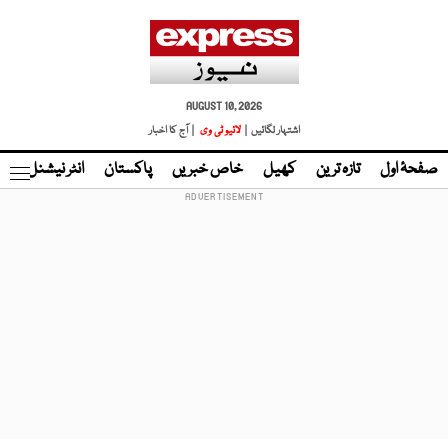
AUGUST 10, 2026
اشتہار لگائیں |
لائیو ٹی وی
| آج کا اخبار
صفحۂ اول
تازہ ترین
کھیل
خاص خبریں
پاکستان
انٹر نیشنل
ٹا