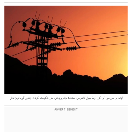
ایف پی سی سی آئی کی راؤنڈ ٹیبل کانفرنس، متعدد تجاویز پیش، نئی حکومت کو دی جائیں گی۔ فوٹو: فائل