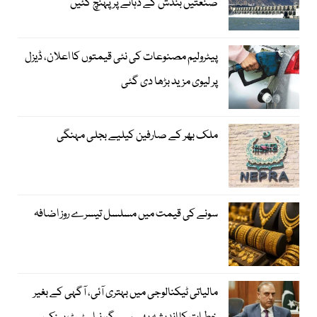
صنعتیں بندش کے دہانے پر پہنچ گئیں
پیٹرولیم مصنوعات کی نئی قیمتوں کا اعلان، ڈیزل
پر لیوی مزید بڑھا دی گئی
ملک بھر کے صارفین کیلیے بجلی مہنگی
سونے کی قیمت میں مسلسل تیسرے روز اضافہ
مالیاتی ٹیکنالوجی میں بہتری آئی، آگہی کے بغیر