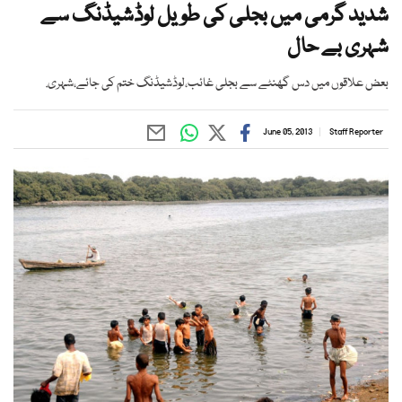
شدید گرمی میں بجلی کی طویل لوڈشیڈنگ سے
شہری بے حال
بعض علاقوں میں دس گھنٹے سے بجلی غائب،لوڈشیڈنگ ختم کی جائے،شہری.
June 05, 2013
Staff Reporter