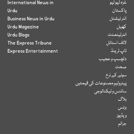
غزہ لہو لہو
International News in
پاکستان
Urdu
انٹر نیشنل
Business News in Urdu
کھیل
Urdu Magazine
انٹرٹینمنٹ
Urdu Blogs
لائف اسٹائل
The Express Tribune
ٹاپ ٹرینڈ
Express Entertainment
دلچسپ و عجیب
صحت
سونے کے نرخ
پیٹرولیم مصنوعات کی قیمتیں
سائنس و ٹیکنالوجی
بلاگ
بزنس
ویڈیوز
جرائم