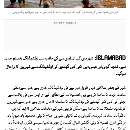
شہر میں شدید گرمی کی شدت دور کرنے کے لیے بچے چائنا کریک میں نہا رہے ہیں(فوٹو ایکسپریس)
ISLAMABAD:
شہر میں کے ای ایس سی کی جانب سے لوڈشیڈنگ بدستور جاری
ہے ، شدید گرمی اور حبس میں کئی کئی گھنٹوں کی لوڈشیڈنگ سے شہریوں کا برا حال
ہوگیا۔
شہر کے بعض علاقوں میں طویل دورانیے کی لوڈشیڈنگ جاری ہے جس سے مکین
سخت اذیت کا سامنا کررہے ہیں، تفصیلات کے مطابق کے ای ایس سی کی جانب سے
بجلی کی کئی کئی گھنٹے کی لوڈشیڈنگ کا سلسلہ تاحال جاری ہے جس سے شہریوں
کو شدید مشکلات کا سامنا ہے منگل کو بھی شہرکے مختلف علاقوں نارتھ کراچی،
ناظم آباد، سائٹ، شیرشاہ، گلبائی، پاک کالونی، شیریں جناح کالونی، محمودآباد، قیوم آباد،
اورنگی ٹاؤن، قصبہ کالونی، گلشن اقبال،گلستان جوہر، ڈالمیا، عیسی نگری، لیاقت آباد،
کورنگی، ملیرکھوکھراپار، سعودآباد، شاہ فیصل کالونی، کھارادر، برنس روڈ، پاکستان چوک و