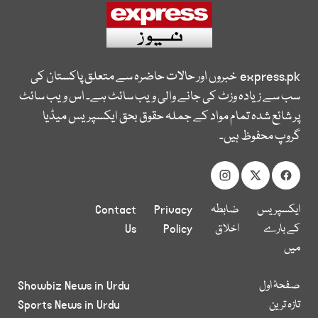
express.pk
خبروں اور حالات حاضرہ سے متعلق پاکستان کی
سب سے زیادہ وزٹ کی جانے والی ویب سائٹ ہے۔ اس ویب سائٹ
پر شائع شدہ تمام مواد کے جملہ حقوق بحق ایکسپریس میڈیا
گروپ محفوظ ہیں۔
ایکسپریس
ضابطہ
Privacy
Contact
کے بارے
اخلاق
Policy
Us
میں
صفحۂ اول
Showbiz News in Urdu
تازہ ترین
Sports News in Urdu