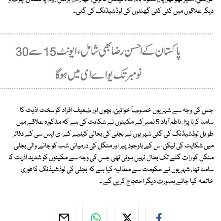
دیگر علاقوں میں کئی کئی گھنٹوں کی لوڈشیڈنگ کی گئی۔
جس کی وجہ سے شہریوں خصوصاً خواتین، بچوں اور ضعیف افراد کو سخت اذیت کا
سامنا کرنا پڑا، ناظم آباد 5 نمبر کے مکینوں نے شکایت کی ہے کہ مذکورہ علاقے میں
طویل لوڈشیڈنگ کی گئی شہریوں نے بجلی کی بحالی کیلیے کے ای ایس سی کے دفاتر
میں شکایت کی لیکن اس کے باوجود پیر اور منگل کی درمیانی شب کو جانے والی بجلی
منگل کو رات گئے تک بحال نہیں ہوئی تھی جس کی وجہ سے مکینوں کو شدید اذیت کا
سامنا تھا، شہریوں نے حکومت سے مطالبہ کیا ہے کہ بجلی کی لوڈشیڈنگ کا فوری
خاتمہ کیا جائے بصورت دیگر احتجاج کریں گے ۔