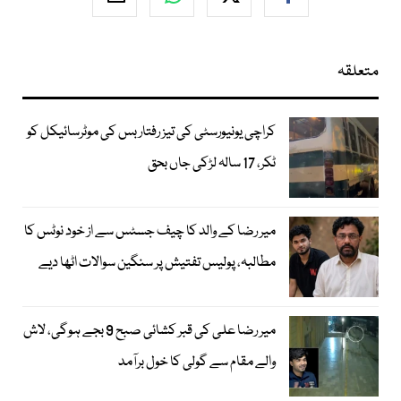
متعلقہ
کراچی یونیورسٹی کی تیز رفتار بس کی موٹرسائیکل کو
ٹکر، 17 سالہ لڑکی جاں بحق
میر رضا کے والد کا چیف جسٹس سے از خود نوٹس کا
مطالبہ، پولیس تفتیش پر سنگین سوالات اٹھا دیے
میر رضا علی کی قبر کشائی صبح 9 بجے ہوگی، لاش
والے مقام سے گولی کا خول برآمد