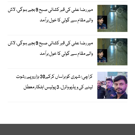
میر رضا علی کی قبر کشائی صبح 9 بجے ہوگی، لاش
والے مقام سے گولی کا خول برآمد
میر رضا علی کی قبر کشائی صبح 9 بجے ہوگی، لاش
والے مقام سے گولی کا خول برآمد
کراچی: شہری کو ہراساں کرکے30 ہزارروپے رشوت
لینے کی ویڈیو وائرل، 3 پولیس اہلکار معطل