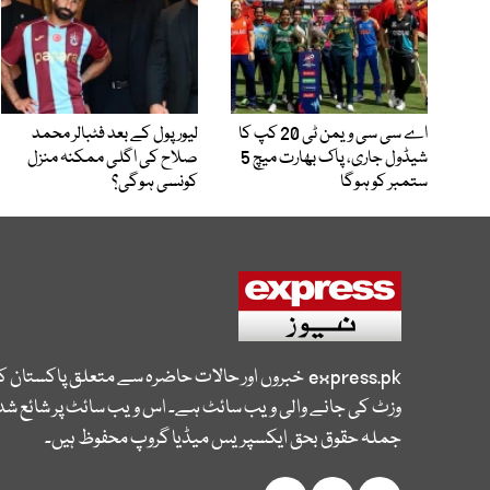
اے سی سی ویمن ٹی 20 کپ کا
لیور پول کے بعد فٹبالر محمد
شیڈول جاری، پاک بھارت میچ 5
صلاح کی اگلی ممکنہ منزل
ستمبر کو ہوگا
کونسی ہوگی؟
express.pk
خبروں اور حالات حاضرہ سے متعلق پاکستان 
وزٹ کی جانے والی ویب سائٹ ہے۔ اس ویب سائٹ پر شائع شدہ
جملہ حقوق بحق ایکسپریس میڈیا گروپ محفوظ ہیں۔