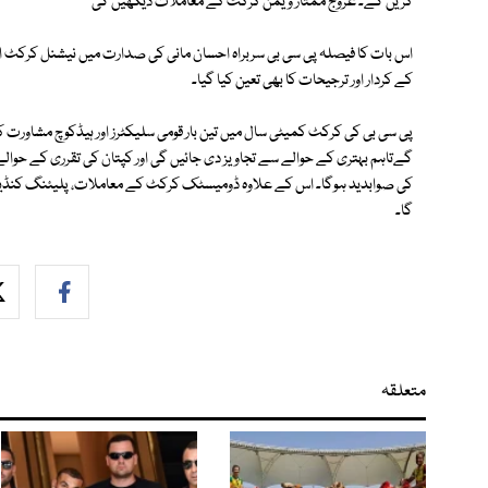
کریں گے۔ عروج ممتاز ویمن کرکٹ کے معاملات دیکھیں گی
اس بات کا فیصلہ پی سی بی سربراہ احسان مانی کی صدارت میں نیشنل کرکٹ ا
کے کردار اور ترجیحات کا بھی تعین کیا گیا۔
پی سی بی کی کرکٹ کمیٹی سال میں تین بار قومی سلیکٹرز اور ہیڈکوچ مشاورت
گےتاہم بہتری کے حوالے سے تجاویز دی جائیں گی اور کپتان کی تقرری کے ح
کی صوابدید ہوگا۔ اس کے علاوہ ڈومیسٹک کرکٹ کے معاملات، پلیئنگ کنڈیشنز،
گا۔
متعلقہ