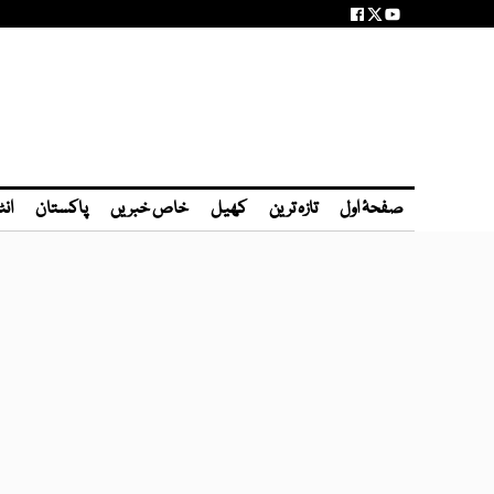
صفحۂ اول
تازہ ترین
کھیل
خاص خبریں
پاکستان
انٹ