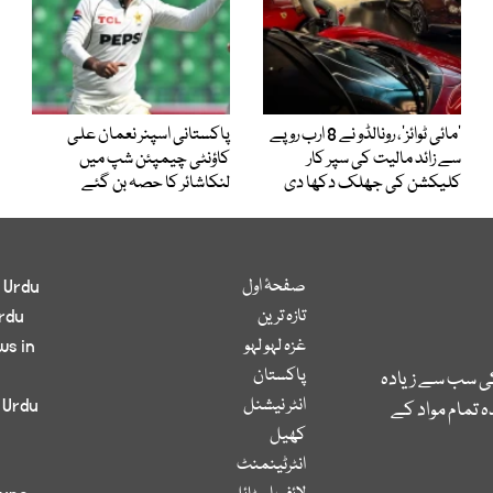
’مائی ٹوائز‘، رونالڈو نے 8 ارب روپے
پاکستانی اسپنر نعمان علی
سے زائد مالیت کی سپر کار
کاؤنٹی چیمپئن شپ میں
کلیکشن کی جھلک دکھا دی
لنکاشائر کا حصہ بن گئے
صفحۂ اول
 Urdu
تازہ ترین
rdu
غزہ لہو لہو
ws in
پاکستان
کی سب سے زیادہ
انٹر نیشنل
 Urdu
 تمام مواد کے
کھیل
انٹرٹینمنٹ