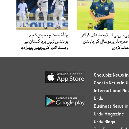
پی سی بی نے ڈومیسٹک کرکٹر
ورلڈ ٹیسٹ چیمپئن شپ:
حمزہ نذر پر دو سال کی پابندی
پوائنٹس ٹیبل پر پاکستان نے
عائد کردی
ویسٹ انڈیز کو پیچھے چھوڑ دیا
Showbiz News in
Sports News in U
International Ne
Urdu
Business News in
Urdu Magazine
Urdu Blogs