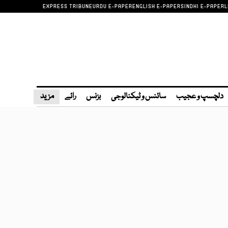
EXPRESS TRIBUNE
URDU E-PAPER
ENGLISH E-PAPER
SINDHI E-PAPER
L
دلچسپ و عجیب
سائنس و ٹیکنالوجی
بزنس
رائے
مزید