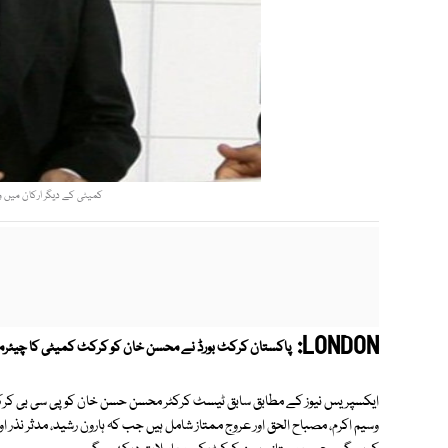
کمیٹی کے دیگر ارکان میں وس
LONDON:
پاکستان کرکٹ بورڈ نے محسن خان کو کرکٹ کمیٹی کا چیئرمی
ایکسپریس نیوز کے مطابق سابق ٹیسٹ کرکٹر محسن حسن خان کو پی سی بی کرکٹ 
وسیم اکرم، مصباح الحق اور عروج ممتاز شامل ہیں جب کہ ہارون رشید، مدثر نذر