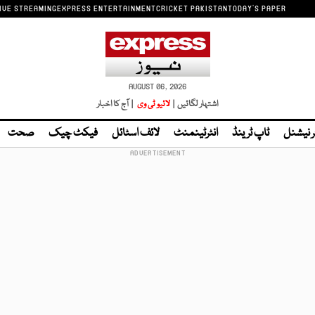
IVE STREAMING
EXPRESS ENTERTAINMENT
CRICKET PAKISTAN
TODAY'S PAPER
AUGUST 06, 2026
اشتہار لگائیں |
لائیو ٹی وی
| آج کا اخبار
ر نیشنل
ٹاپ ٹرینڈ
انٹرٹینمنٹ
لائف اسٹائل
فیکٹ چیک
صحت