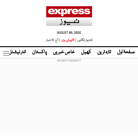
AUGUST 08, 2026
اشتہار لگائیں |
لائیو ٹی وی
| آج کا اخبار
صفحۂ اول
تازہ ترین
کھیل
خاص خبریں
پاکستان
انٹر نیشنل
ٹا