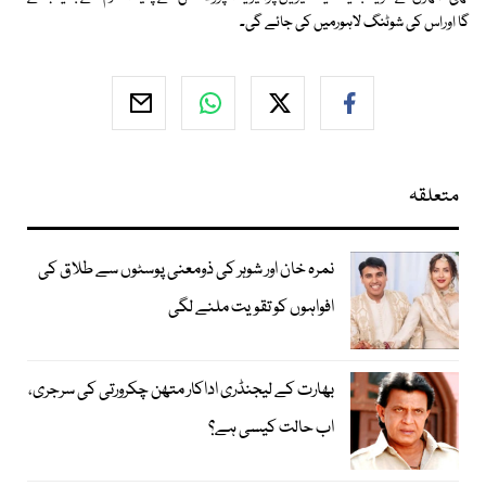
گا اوراس کی شوٹنگ لاہورمیں کی جائے گی۔
متعلقہ
نمرہ خان اور شوہر کی ذومعنی پوسٹوں سے طلاق کی
افواہوں کو تقویت ملنے لگی
بھارت کے لیجنڈری اداکار متھن چکرورتی کی سرجری،
اب حالت کیسی ہے؟