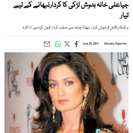
جیاعلی خانہ بدوش لڑکی کا کردارنبھانے کے لیے
تیار
ہر فنکارناقابل فراموش کردار نبھانا چاہتا ہے، منفرد کردار قبول کیاہے، اداکارہ
June 25, 2013
Showbiz Reporter