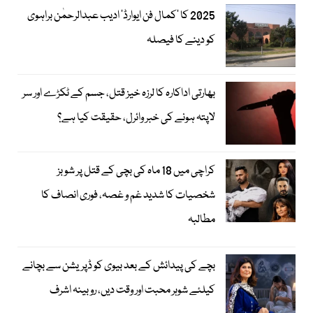
2025 کا ’کمال فن ایوارڈ‘ ادیب عبدالرحمٰن براہوی
کو دینے کا فیصلہ
بھارتی اداکارہ کا لرزہ خیز قتل، جسم کے ٹکڑے اور سر
لاپتہ ہونے کی خبر وائرل، حقیقت کیا ہے؟
کراچی میں 18 ماہ کی بچی کے قتل پر شوبز
شخصیات کا شدید غم و غصہ، فوری انصاف کا
مطالبہ
بچے کی پیدائش کے بعد بیوی کو ڈپریشن سے بچانے
کیلئے شوہر محبت اور وقت دیں، روبینہ اشرف