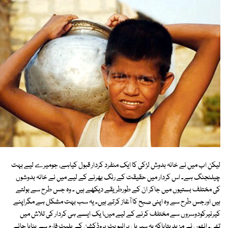
لیکن اب میں نے خانہ بدوش لڑکی کا ایک منفرد کردار قبول کیاہے، جومیرے لیے بہت
چیلنجنگ ہے۔ اس کردار میں حقیقت کے رنگ بھرنے کے لیے میں نے خانہ بدوشوں
کی مختلف بستیوں میں جاکر ان کے طورطریقے دیکھے ہیں ۔ وہ جس طرح سے بولتے
ہیں اورجس طرح سے وہ اپنی صبح کا آغاز کرتے ہیں۔ یہ سب بہت مشکل ہے مگراپنے
کیرئیرکودوسروں سے مختلف کرنے کے لیے میںا یک ایسے ہی کردار کی تلاش میں
تھی۔ انھوں نے مزید بتایاکہ یہ سیریل پرائیویٹ پروڈکشن کے پلیٹ فارم سے بنایا جائے