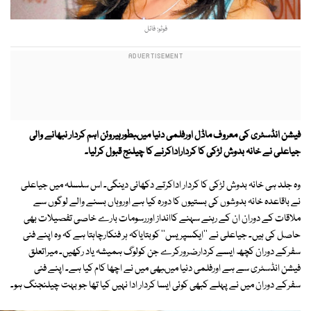
فوٹو: فائل
فیشن انڈسٹری کی معروف ماڈل اورفلمی دنیا میںبطورہیروئن اہم کردار نبھانے والی
جیاعلی نے خانہ بدوش لڑکی کا کرداراداکرنے کا چیلنج قبول کرلیا۔
وہ جلد ہی خانہ بدوش لڑکی کا کردار اداکرتے دکھائی دینگی۔ اس سلسلہ میں جیاعلی
نے باقاعدہ خانہ بدوشوں کی بستیوں کا دورہ کیا ہے اوروہاں بسنے والے لوگوں سے
ملاقات کے دوران ان کے رہنے سہنے کاانداز اوررسومات بارے خاصی تفصیلات بھی
حاصل کی ہیں۔ جیاعلی نے ''ایکسپریس'' کوبتایاکہ ہر فنکارچاہتا ہے کہ وہ اپنے فنی
سفرکے دوران کچھ ایسے کردارضرورکرے جن کولوگ ہمیشہ یاد رکھیں۔ میراتعلق
فیشن انڈسٹری سے ہے اورفلمی دنیا میںبھی میں نے اچھا کام کیا ہے۔ اپنے فنی
سفرکے دوران میں نے پہلے کبھی کوئی ایسا کردار ادا نہیں کیا تھا جو بہت چیلنجنگ ہو۔