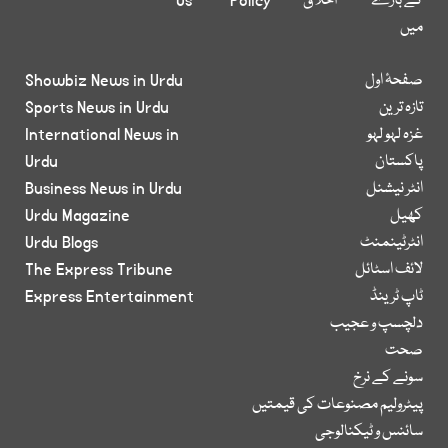
کے بارے
اخلاق
Policy
Us
میں
صفحۂ اول
Showbiz News in Urdu
تازہ ترین
Sports News in Urdu
غزہ لہو لہو
International News in
پاکستان
Urdu
انٹر نیشنل
Business News in Urdu
کھیل
Urdu Magazine
انٹرٹینمنٹ
Urdu Blogs
لائف اسٹائل
The Express Tribune
ٹاپ ٹرینڈ
Express Entertainment
دلچسپ و عجیب
صحت
سونے کے نرخ
پیٹرولیم مصنوعات کی قیمتیں
سائنس و ٹیکنالوجی