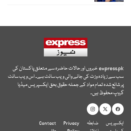
express.pk
خبروں اور حالات حاضرہ سے متعلق پاکستان کی
سب سے زیادہ وزٹ کی جانے والی ویب سائٹ ہے۔ اس ویب سائٹ
پر شائع شدہ تمام مواد کے جملہ حقوق بحق ایکسپریس میڈیا
گروپ محفوظ ہیں۔
ایکسپریس
ضابطہ
Privacy
Contact