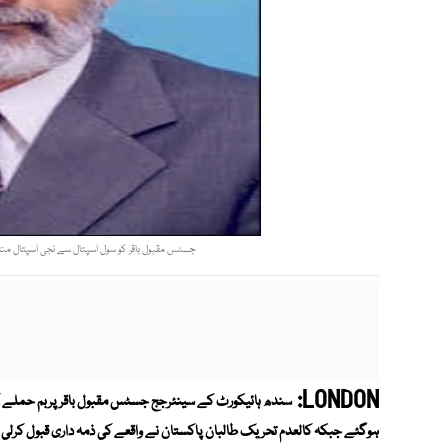
جسٹس مقبول باقر کو سول اسپتال سے نجی اسپتال منتق
LONDON:
ہوگئے جبکہ کالعدم تحریک طالبان پاکستان نے واقعے کی ذمہ داری قبول کرلی