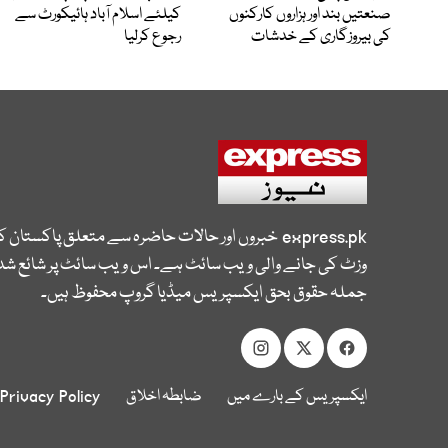
صنعتیں بند اور ہزاروں کارکنوں
کیلئے اسلام آباد ہائیکورٹ سے
کی بیروزگاری کے خدشات
رجوع کرلیا
express.pk
خبروں اور حالات حاضرہ سے متعلق پاکستان 
وزٹ کی جانے والی ویب سائٹ ہے۔ اس ویب سائٹ پر شائع شدہ
جملہ حقوق بحق ایکسپریس میڈیا گروپ محفوظ ہیں۔
ایکسپریس کے بارے میں
ضابطہ اخلاق
Privacy Policy