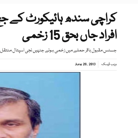
افراد جاں بحق 15 زخمی
جسٹس مقبول باقر حملے میں زخمی ہوئے جنہیں نجی اسپتال منتقل کردی
ویب ڈیسک
June 26, 2013