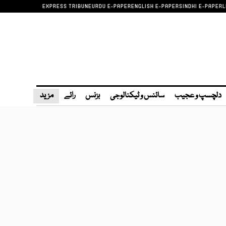
EXPRESS TRIBUNE
URDU E-PAPER
ENGLISH E-PAPER
SINDHI E-PAPER
L
دلچسپ و عجیب
سائنس و ٹیکنالوجی
بزنس
رائے
مزید