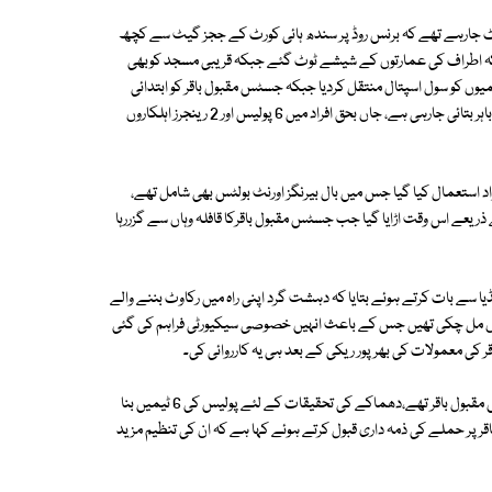
رٹ جارہے تھے کہ برنس روڈ پر سندھ ہائی کورٹ کے ججز گیٹ سے کچھ
 کہ اطراف کی عمارتوں کے شیشے ٹوٹ گئے جبکہ قریبی مسجد کوبھی
خمیوں کو سول اسپتال منتقل کردیا جبکہ جسٹس مقبول باقر کو ابتدائی
طبی امداد کے بعد نجی اسپتال منتقل کردیا گیا جہاں ان کی حالت خطرے سے باہر بتائی جارہی ہے، جاں بحق افراد میں 6 پولیس اور 2 رینجرز اہلکاروں
مطابق دھماکے میں 6 سے 8 کلو دھماکا خیزمواد استعمال کیا گیا جس میں بال بیرنگز اورنٹ بولٹس بھی شامل تھے،
یعے اس وقت اڑایا گیا جب جسٹس مقبول باقرکا قافلہ وہاں سے گزررہا
ا سے بات کرتے ہوئے بتایا کہ دہشت گرد اپنی راہ میں رکاوٹ بننے والے
اں مل چکی تھیں جس کے باعث انہیں خصوصی سیکیورٹی فراہم کی گئی
ی معمولات کی بھر پور ریکی کے بعد ہی یہ کارروائی کی۔
ڈی آئی جی کراچی جنوبی امیر شیخ نے کہا ہے کہ دہشت گردوں کا ہدف جسٹس مقبول باقر تھے،دھماکے کی تحقیقات کے لئے پولیس کی 6 ٹیمیں بنا
 پر حملے کی ذمہ داری قبول کرتے ہوئے کہا ہے کہ ان کی تنظیم مزید