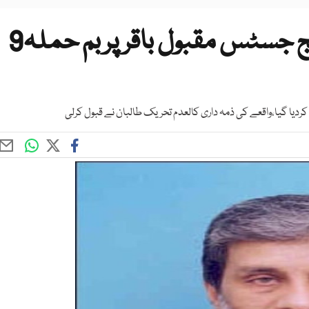
کراچی سندھ ہائیکورٹ کے جج جسٹس مقبول باقر پربم حملہ9
ا گیا،واقعے کی ذمہ داری کالعدم تحریک طالبان نے قبول کرلی