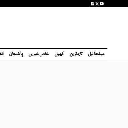
صفحۂ اول
تازہ ترین
کھیل
خاص خبریں
پاکستان
انٹ