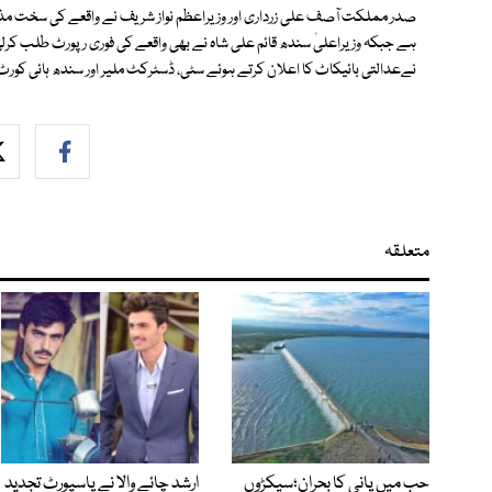
صدر مملکت آصف علی زرداری اور وزیراعظم نواز شریف نے واقعے کی سخت مذم
ہے جبکہ وزیراعلیٰ سندھ قائم علی شاہ نے بھی واقعے کی فوری رپورٹ طلب ک
نےعدالتی بائیکاٹ کا اعلان کرتے ہوئے سٹی، ڈسٹرکٹ ملیر اور سندھ ہائی کور
متعلقہ
حب میں پانی کا بحران؛سیکڑوں
ارشد چائے والا نے پاسپورٹ تجدید