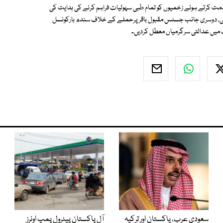
ت کرتے ہوئے زخمیوں کو تمام طبی سہولیات فراہم کرنے کی ہدایت کی
رلی، دوسری جانب جسٹس مقبول باقر پرحملے کے خلاف سندھ بارکونسل
ٹ میں عدالتی سرگرمیاں معطل کردیں۔
سعودی عرب، پاکستان اور ترکیہ
آل پاکستان پیٹرول پمپ اونرز