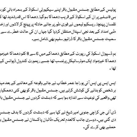
پولیس کے مطابق جسٹس مقبول باقر اپنے سیکیورٹی اسکواڈ کے ہمراہ ہائی کو
ہی فاصلے پر ان کے اسکواڈ کے قریب دھماکا ہوگیا، دھماکا اس قدرشدید تھا
نقصان پہنچا، ریسکیو ٹیموں نے فوری طور پر جائے حادثہ پر پہنچ کر لاشوں اور ز
سمیت جسٹس مقبول باقر کا ڈرائیور سلیم بھی شامل ہے۔
بم ڈسپوزل اسکوڈ کی رپورٹ کے 
دھماکا خیزمواد ایک موٹرسائیکل پرنصب تھا جسے ریمورٹ کنٹرول ڈیوائس کے ذر
تھا ۔
ایس ایس پی ایس آئی یو راجا عمر خطاب نے جائے وقوعہ کے معائنے کے بعد میڈی
ہر شخص کو ہٹانے کی کوشش کرتے ہیں، جسٹس مقبول باقر کو بھی کئی دھمکی
تھی،واقعے کی نوعیت سے اندازہ ہوا ہے کہ دہشت گردوں نے جسٹس مقبول باقر ک
دی گئی ہیں۔ دوسری جانب کالعدم تحریک طالبان پاکستان نے جسٹس مقبول باقر
حملے بھی کرے گی۔