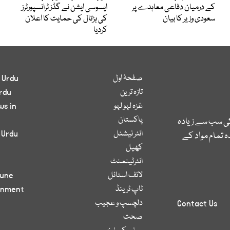
کے درمیان دفاعی معاہدے پر
ایسوسی ایشن نے گڈز ٹرانسپورٹرز
سعودی وزیر کا بیان
کی ہڑتال کی حمایت کا اعلان
کردیا
صفحۂ اول
 Urdu
تازہ ترین
rdu
غزہ لہو لہو
ws in
پاکستان
کی سب سے زیادہ
انٹر نیشنل
 Urdu
 تمام مواد کے
کھیل
انٹرٹینمنٹ
لائف اسٹائل
bune
ٹاپ ٹرینڈ
inment
دلچسپ و عجیب
Contact Us
صحت