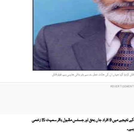
ل کردیا گیا جہاں ان کی حالت خطرے سے باہر بتائی جارہی ہے، فوٹو فائل
سندھ ہائیکورٹ کے سینئرجج جسٹس مقبول باقرپربم حملے کے نتیجے میں 9 افراد جاں بحق اور جسٹس مقبول باقر سمیت 15 زخمی
 ہے۔