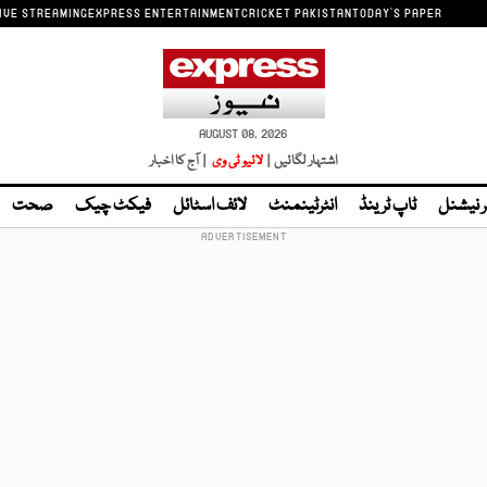
IVE STREAMING
EXPRESS ENTERTAINMENT
CRICKET PAKISTAN
TODAY'S PAPER
AUGUST 08, 2026
اشتہار لگائیں |
لائیو ٹی وی
| آج کا اخبار
ر نیشنل
ٹاپ ٹرینڈ
انٹرٹینمنٹ
لائف اسٹائل
فیکٹ چیک
صحت