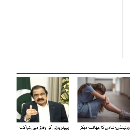
راولپنڈی: شادی کا جھانسہ دیکر
پیپلز پارٹی کی وفاق میں شراکت