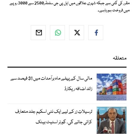
مقرر کی گئی ہے جبکہ شہری علاقوں میں ایل پی جی سلنڈر2500 سے 3000 روپے
میں فروخت ہورہاہے۔
متعلقہ
مالی سال کے پہلے ماہ برآمدات میں 31 فیصد سے
زائد اضافہ ریکارڈ
ترسیلاتِ زر کے لیے ایک نئی اسکیم جلد متعارف
کرائی جائے گی، گورنر اسٹیٹ بینک