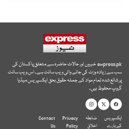
express.pk
خبروں اور حالات حاضرہ سے متعلق پاکستان کی
سب سے زیادہ وزٹ کی جانے والی ویب سائٹ ہے۔ اس ویب سائٹ
پر شائع شدہ تمام مواد کے جملہ حقوق بحق ایکسپریس میڈیا
گروپ محفوظ ہیں۔
ایکسپریس
ضابطہ
Privacy
Contact
کے بارے
اخلاق
Policy
Us