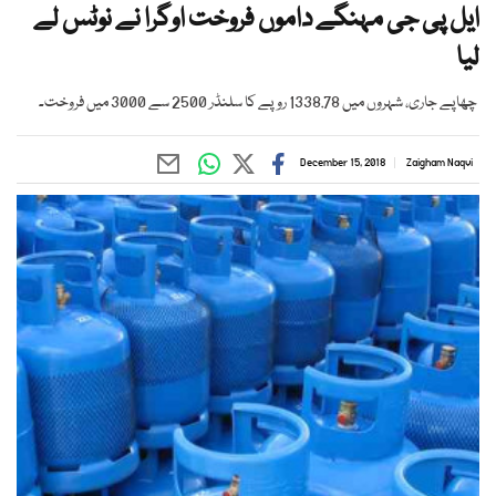
ایل پی جی مہنگے داموں فروخت اوگرا نے نوٹس لے
لیا
چھاپے جاری، شہروں میں 1338.78 روپے کا سلنڈر 2500 سے 3000 میں فروخت۔
December 15, 2018
Zaigham Naqvi