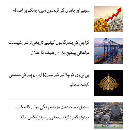
سونے اور چاندی کی قیمتوں میں اچانک بڑا اضافہ
کراچی کی بندرگاہوں کیلیے تاریخی ٹرانس شپمنٹ
مراعاتی پیکیج، بڑے ریلیف کا اعلان
پی ٹی وی کو چلانے کے لیے 13 ارب روپے کی ضمنی
گرانٹ منظور
اسٹیل مصنوعات مزید مہنگی ہونے کا امکان،
مینوفیکچررزکیلئے بجلی پر سیلز ٹیکس عائد