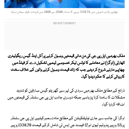
چھاپے جاری، شہروں میں 1338.78 روپے کا سلنڈر 2500 سے 3000 میں فروخت۔ فوٹو: سوشل میڈیا
ملک بھرمیں ایل پی جی کی من مانی قیمتیں وصول کرنے پر آئل اینڈ گیس ریگولیٹری
اتھارٹی (اوگرا) نے معاملے کا نوٹس لیکر خصوصی ٹیمیں تشکیل دے کر فیلڈ میں
چھاپے مارنے شروع کر دیئے جب کہ زائد قیمت وصول کرنے والوں کے خلاف سخت
کارروائی کرنے کا حکم دیدیا گیا۔
ذرائع کے مطابق ملک بھر میں سردی کی لہر سے گھریلو گیس صارفین کو شدید
مشکلات کا سامنا کرنا پڑرہاہے جبکہ دوسری جانب ایل پی جی سلنڈر کی قیمتوں میں
اضافہ کردیا گیا۔
اوگرا کی جانب سے جاری نوٹیفکیشن کے مطابق ماہ دسمبرکیلیے ایل پی جی سلنڈر
پر55 روپے پٹرولیم لیوی اور17 فیصد جی ایس ٹی شامل کرکے قیمت 1338.78روپے