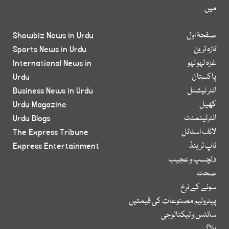
میں
صفحۂ اول
Showbiz News in Urdu
تازہ ترین
Sports News in Urdu
غزہ لہو لہو
International News in
پاکستان
Urdu
انٹر نیشنل
Business News in Urdu
کھیل
Urdu Magazine
انٹرٹینمنٹ
Urdu Blogs
لائف اسٹائل
The Express Tribune
ٹاپ ٹرینڈ
Express Entertainment
دلچسپ و عجیب
صحت
سونے کے نرخ
پیٹرولیم مصنوعات کی قیمتیں
سائنس و ٹیکنالوجی