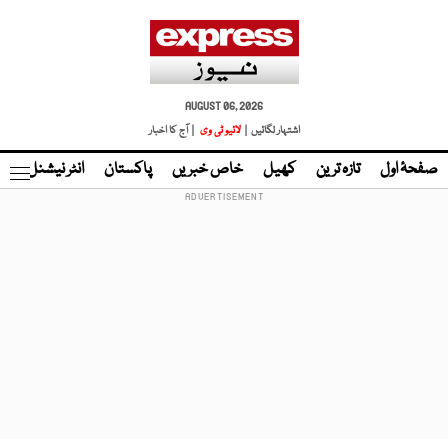
AUGUST 06, 2026
اشتہار لگائیں |
لائیو ٹی وی
| آج کا اخبار
صفحۂ اول
تازہ ترین
کھیل
خاص خبریں
پاکستان
انٹر نیشنل
ٹا