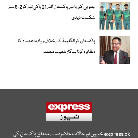
جنوبی کوریا نے پاکستان انڈر 21 ہاکی ٹیم کو 2-6 سے
شکست دیدی
پاکستان کو انگلینڈ کے خلاف زیادہ اعتماد کا
مظاہرہ کرنا ہوگا: شعیب محمد
express.pk
خبروں اور حالات حاضرہ سے متعلق پاکستان کی