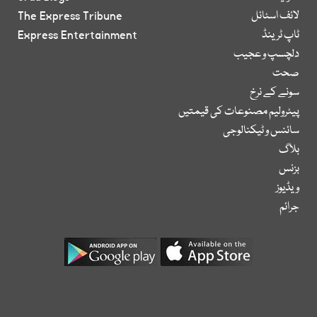
لائف اسٹائل
The Express Tribune
ٹاپ ٹرینڈ
Express Entertainment
دلچسپ و عجیب
صحت
سونے کے نرخ
پیٹرولیم مصنوعات کی قیمتیں
سائنس و ٹیکنالوجی
بلاگ
بزنس
ویڈیوز
جرائم