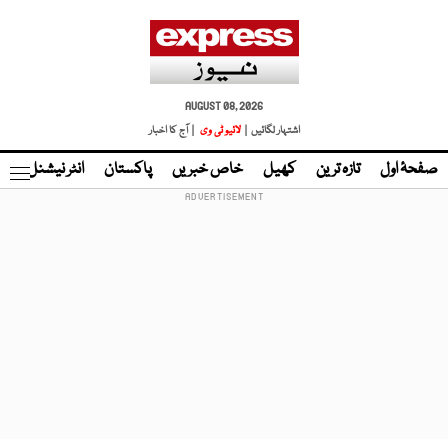
AUGUST 08, 2026
اشتہار لگائیں |
لائیو ٹی وی
| آج کا اخبار
صفحۂ اول
تازہ ترین
کھیل
خاص خبریں
پاکستان
انٹر نیشنل
ٹا