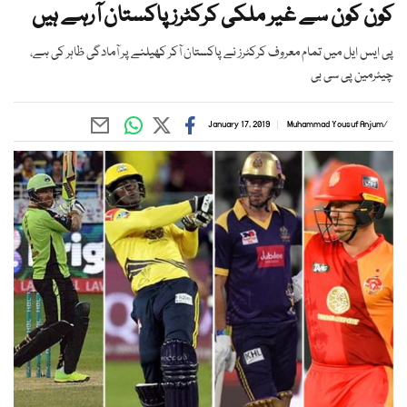
کون کون سے غیر ملکی کرکٹرز پاکستان آرہے ہیں
پی ایس ایل میں تمام معروف کرکٹرز نے پاکستان آکر کھیلنے پر آمادگی ظاہر کی ہے،
چیئرمین پی سی بی
January 17, 2019
Muhammad Yousuf Anjum
/