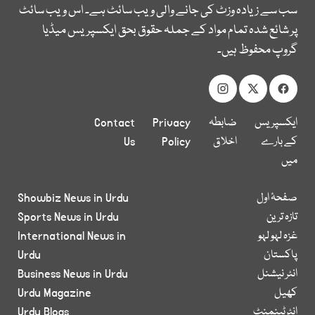
سب سے زیادہ وزٹ کی جانے والی ویب سائٹ ہے۔ اس ویب سائٹ
پر شائع شدہ تمام مواد کے جملہ حقوق بحق ایکسپریس میڈیا
گروپ محفوظ ہیں۔
ایکسپریس
ضابطہ
Privacy
Contact
کے بارے
اخلاق
Policy
Us
میں
صفحۂ اول
Showbiz News in Urdu
تازہ ترین
Sports News in Urdu
غزہ لہو لہو
International News in
پاکستان
Urdu
انٹر نیشنل
Business News in Urdu
کھیل
Urdu Magazine
انٹرٹینمنٹ
Urdu Blogs