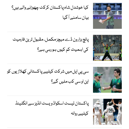
کیا خوشدل شاہ پاکستان کرکٹ چھوڑنے والے ہیں؟
بیان سامنے آگیا
پانچ ہزار ون ڈے میچز مکمل، مقبول ترین فارمیٹ
کی اہمیت کم کیوں ہو رہی ہے؟
سی پی ایل میں شرکت کیلیے پاکستانی کھلاڑیوں کو
این او سی کب ملیں گے؟
پاکستان ٹیسٹ اسکواڈ ویسٹ انڈیز سے انگلینڈ
کیلیے روانہ