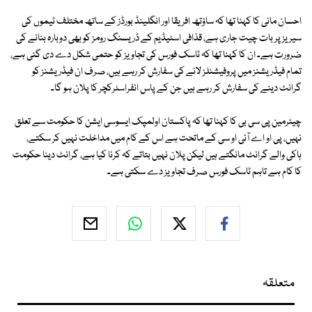
احسان مانی کا کہنا تھا کہ ساؤتھ افریقا اور انگلینڈ بورڈز کے ساتھ مختلف ٹیموں کی
سیریز پر بات چیت جاری ہے، قذافی اسٹیڈیم کے ڈریسنگ رومز کو بھی دوبارہ بنانے کی
ضرورت ہے۔ ان کا کہنا تھا کہ ٹاسک فورس کی تجاویز کو حتمی شکل دے دی گئی ہے،
تمام فیڈریشنز میں پروفیشنلز لانے کی سفارش کر رہے ہیں، صرف ان فیڈریشنز کو
گرانٹ دینے کی سفارش کر رہے ہیں جن کے پاس انفراسٹرکچر کا پلان ہو گا۔
چیئرمین پی سی بی کا کہنا تھا کہ پاکستان اولمپک ایسوسی ایشن کا حکومت سے تعلق
نہیں، پی او اے آئی او سی کے ماتحت ہے اس کے کام میں مداخلت نہیں کر سکتے،
ہاکی والے گرانٹ مانگتے ہیں لیکن پلان نہیں بتاتے کہ کرنا کیا ہے، گرانٹ دینا حکومت
کا کام ہے تاہم ٹاسک فورس صرف تجاویز دے سکتی ہے۔
متعلقہ