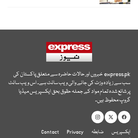
express.pk
خبروں اور حالات حاضرہ سے متعلق پاکستان کی
سب سے زیادہ وزٹ کی جانے والی ویب سائٹ ہے۔ اس ویب سائٹ
پر شائع شدہ تمام مواد کے جملہ حقوق بحق ایکسپریس میڈیا
گروپ محفوظ ہیں۔
ایکسپریس
ضابطہ
Privacy
Contact