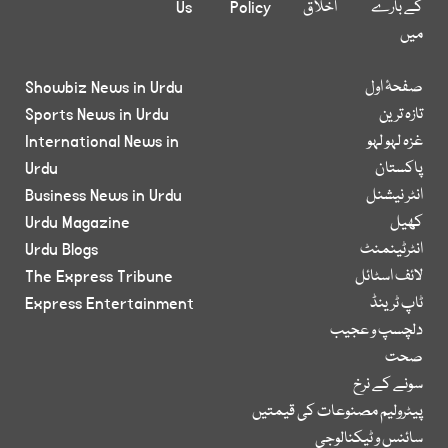
کے بارے
اخلاق
Policy
Us
میں
صفحۂ اول
Showbiz News in Urdu
تازہ ترین
Sports News in Urdu
غزہ لہو لہو
International News in
پاکستان
Urdu
انٹر نیشنل
Business News in Urdu
کھیل
Urdu Magazine
انٹرٹینمنٹ
Urdu Blogs
لائف اسٹائل
The Express Tribune
ٹاپ ٹرینڈ
Express Entertainment
دلچسپ و عجیب
صحت
سونے کے نرخ
پیٹرولیم مصنوعات کی قیمتیں
سائنس و ٹیکنالوجی