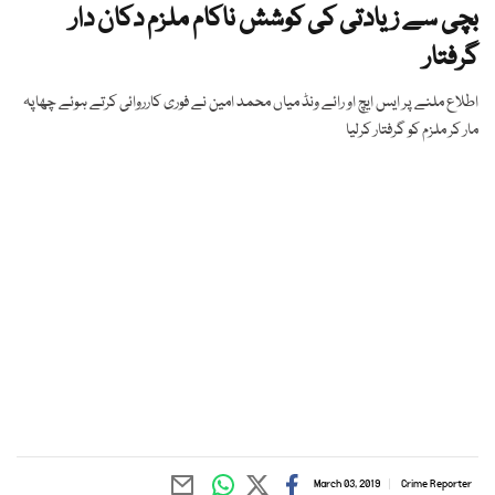
بچی سے زیادتی کی کوشش ناکام ملزم دکان دار
گرفتار
اطلاع ملنے پر ایس ایچ او رائے ونڈ میاں محمد امین نے فوری کارروائی کرتے ہوئے چھاپہ
مار کر ملزم کو گرفتار کرلیا
March 03, 2019
Crime Reporter