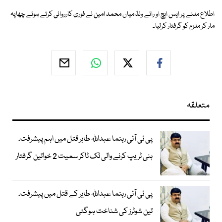
اطلاع ملنے پر ایس ایچ او رائے ونڈ میاں محمد امین نے فوری کارروائی کرتے ہوئے چھاپہ
مار کر ملزم کو گرفتار کرلیا۔
متعلقہ
پی ٹی آئی رہنما عبداللہ طاہر قتل میں اہم پیشرفت،
ہنی ٹریپ کرنے والی ٹک ٹاکر سمیت 2 خواتین گرفتار
پی ٹی آئی رہنما عبداللہ طایر کے قتل میں پیشرفت،
تین شوٹرز کی شناخت ہوگئی