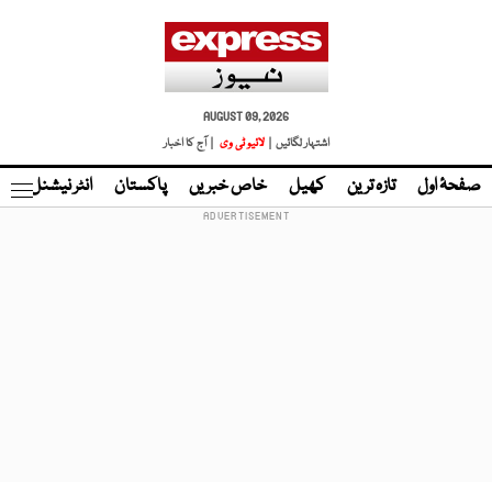
AUGUST 09, 2026
اشتہار لگائیں |
لائیو ٹی وی
| آج کا اخبار
صفحۂ اول
تازہ ترین
کھیل
خاص خبریں
پاکستان
انٹر نیشنل
ٹا