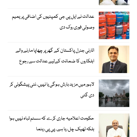
عدالت نے ایل پی جی کمپنیوں کی اضافی پریمیم
وصولی فوری روک دی
اٹارنی جنرل پاکستان کے گھر پر چھاپا مارنے والے
اہلکاروں کا ضمانت کےلیے عدالت سے رجوع
لاہور میں مزید بارش ہوگی یا نہیں، نئی پیشگوئی کر
دی گئی
حکومت اعلامیہ جاری کرے کہ سسٹم تباہ نہیں ہوا
بلکہ ٹھیک چل رہا ہے، پی پی رہنما