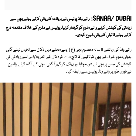
SANAA/ DUBAI:
رائے ونڈ پولیس نے بروقت کارروائی کرتے ہوئے بچی سے
زیادتی کی کوشش کرنے والے ملزم کو گرفتار کرلیا، پولیس نے ملزم کے خلاف مقدمہ درج
کرتے ہوئے قانونی کارروائی شروع کردی۔
رائے ونڈ کی رہائشی 9 سالہ معصوم بچی (ع ) اپنے محلے میں دکان سے ٹافیاں لینے گئی
جہاں ملزم اشرف نے بچی کو ٹافیوں کا لالچ دے کر دکان کے اندر بلایا اور اسے زیادتی کی
کوشش کی جس پر بچی نے شور مچایا اور بھاگ کر گھر آ گئی۔ بچی کے آگاہ کرنے والدین
نے فوری طور پر رائے ونڈ پولیس سے رابطہ کیا۔