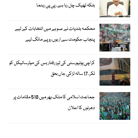
بلکہ ٹھیک چل رہا ہے، پی پی رہنما
محکمہ بلدیات نے صوبے میں انتخابات کے لیے
پنجاب حکومت سے اربوں روپے مانگ لیے
کراچی یونیورسٹی کی تیز رفتار بس کی موٹرسائیکل کو
ٹکر، 17 سالہ لڑکی جاں بحق
جماعت اسلامی کا ملک بھر میں 510 مقامات پر
دھرنوں کا اعلان