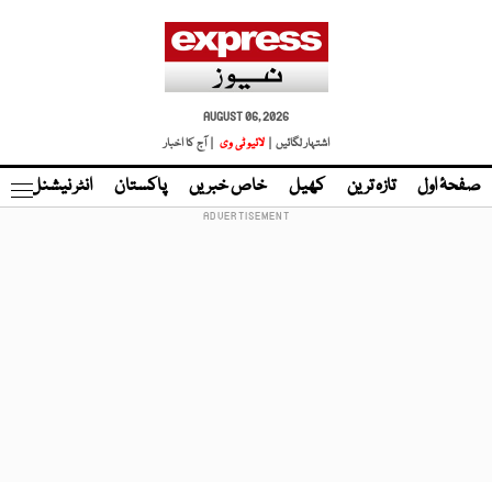
AUGUST 06, 2026
اشتہار لگائیں |
لائیو ٹی وی
| آج کا اخبار
صفحۂ اول
تازہ ترین
کھیل
خاص خبریں
پاکستان
انٹر نیشنل
ٹا