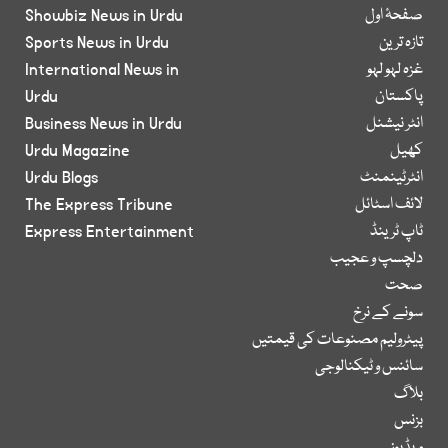
صفحۂ اول
Showbiz News in Urdu
تازہ ترین
Sports News in Urdu
غزہ لہو لہو
International News in
پاکستان
Urdu
انٹر نیشنل
Business News in Urdu
کھیل
Urdu Magazine
انٹرٹینمنٹ
Urdu Blogs
لائف اسٹائل
The Express Tribune
ٹاپ ٹرینڈ
Express Entertainment
دلچسپ و عجیب
صحت
سونے کے نرخ
پیٹرولیم مصنوعات کی قیمتیں
سائنس و ٹیکنالوجی
بلاگ
بزنس