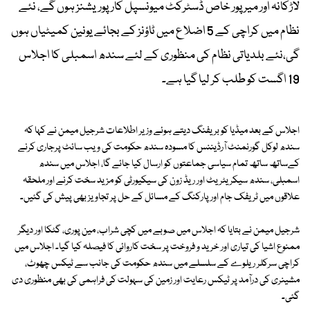
لاڑکانہ اور میر پور خاص ڈسٹرکٹ میونسپل کارپوریشنز ہوں گے، نئے
نظام میں کراچی کے 5 اضلاع میں ٹاؤنز کے بجائے یونین کمیٹیاں ہوں
گی،نئے بلدیاتی نظام کی منظوری کے لئے سندھ اسمبلی کا اجلاس
19 اگست کو طلب کر لیا گیا ہے۔
اجلاس کے بعد میڈیا کو بریفنگ دیتے ہوئے وزیر اطلاعات شرجیل میمن نے کہا کہ
سندھ لوکل گورنمنٹ آرڈیننس کا مسودہ سندھ حکومت کی ویب سائٹ پرجاری کرنے
کےساتھ ساتھ تمام سیاسی جماعتوں کو ارسال کیا جائے گا، اجلاس میں سندھ
اسمبلی، سندھ سیکریٹریٹ اور ریڈ زون کی سیکیورٹی کو مزید سخت کرنے اور ملحقہ
علاقوں میں ٹریفک جام اور پارکنگ کے مسائل کے حل پر تجاویز بھی پیش کی گئیں۔
شرجیل میمن نے بتایا کہ اجلاس میں صوبے میں کچی شراب، مین پوری، گٹکا اور دیگر
ممنوع اشیا کی تیاری اور خرید و فروخت پر سخت کاروائی کا فیصلہ کیا گیا۔ اجلاس میں
کراچی سرکلر ریلوے کے سلسلے میں سندھ حکومت کی جانب سے ٹیکس چھوٹ،
مشینری کی درآمد پر ٹیکس رعایت اور زمین کی سہولت کی فراہمی کی بھی منظوری دی
گئی۔