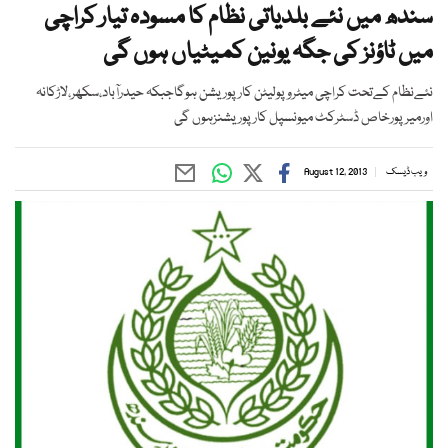
سندھ میں نئے بلدیاتی نظام کا مسودہ تیار کراچی
میں ٹاؤنز کی جگہ یونین کمیٹیاں ہوں گی
نئےنظام کےتحت کراچی میٹروپولیٹن کارپوریشن ہوگاجبکہ حیدرآباد،سکھر،لاڑکانہ
اورمیرپورخاص ڈسٹرکٹ میونسپل کارپوریشنزہوں گی
ویب ڈیسک
August 12, 2013