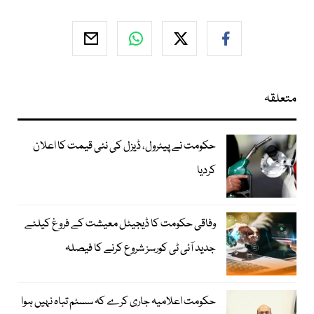
متعلقہ
حکومت نے پیٹرول، ڈیزل کی نئی قیمت کا اعلان
کردیا
وفاقی حکومت کا ڈیجیٹل معیشت کے فروغ کیلئے
جدید آئی ٹی کورسز شروع کرنے کا فیصلہ
حکومت اعلامیہ جاری کرے کہ سسٹم تباہ نہیں ہوا