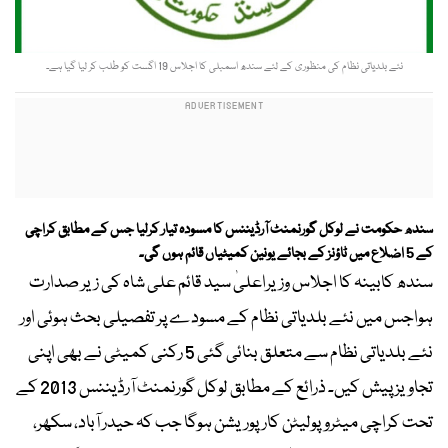
نئے بلدیاتی نظام کی منظوری کے لئے سندھ اسمبلی کا اجلاس 19 اگست کو طلب کر لیا گیا ہے۔
سندھ حکومت نے لوکل گورنمنٹ آرڈیننس کا مسودہ تیار کرلیا جس کے مطابق کراچی
کے 5 اضلاع میں ٹاؤنز کے بجائے یونین کمیٹیاں قائم ہوں گی۔
سندھ کابینہ کا اجلاس وزیراعلیٰ سید قائم علی شاہ کی زیر صدارت
ہواجس میں نئے بلدیاتی نظام کے مسودے پر تفصیلی بحث ہوئی اور
نئے بلدیاتی نظام سے متعلق بنائی گئی 5 رکنی کمیٹی نے بھی اپنی
تجاویز پیش کیں۔ ذرائع کے مطابق لوکل گورنمنٹ آرڈیننس 2013 کے
تحت کراچی میٹروپولیٹن کارپوریشن ہوگا جب کہ حیدر آباد، سکھر،