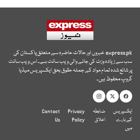
express.pk
خبروں اور حالات حاضرہ سے متعلق پاکستان کی
سب سے زیادہ وزٹ کی جانے والی ویب سائٹ ہے۔ اس ویب سائٹ
پر شائع شدہ تمام مواد کے جملہ حقوق بحق ایکسپریس میڈیا
گروپ محفوظ ہیں۔
ایکسپریس
ضابطہ
Privacy
Contact
کے بارے
اخلاق
Policy
Us
میں