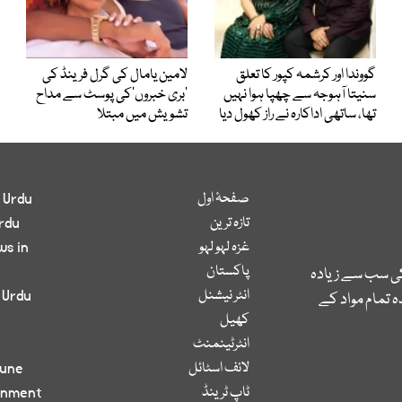
گووندا اور کرشمہ کپور کا تعلق
لامین یامال کی گرل فرینڈ کی
سنیتا آہوجہ سے چھپا ہوا نہیں
’بری خبروں‘کی پوسٹ سے مداح
تھا، ساتھی اداکارہ نے راز کھول دیا
تشویش میں مبتلا
صفحۂ اول
 Urdu
تازہ ترین
rdu
غزہ لہو لہو
ws in
پاکستان
کی سب سے زیادہ
انٹر نیشنل
 Urdu
 تمام مواد کے
کھیل
انٹرٹینمنٹ
لائف اسٹائل
bune
ٹاپ ٹرینڈ
inment