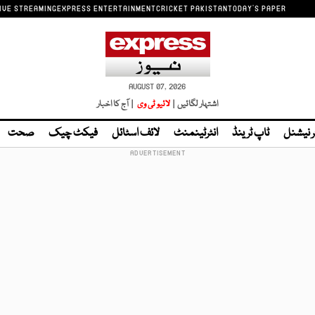
IVE STREAMING
EXPRESS ENTERTAINMENT
CRICKET PAKISTAN
TODAY'S PAPER
AUGUST 07, 2026
اشتہار لگائیں |
لائیو ٹی وی
| آج کا اخبار
ر نیشنل
ٹاپ ٹرینڈ
انٹرٹینمنٹ
لائف اسٹائل
فیکٹ چیک
صحت