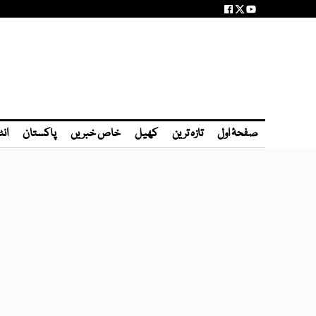
صفحۂ اول
تازہ ترین
کھیل
خاص خبریں
پاکستان
انٹ