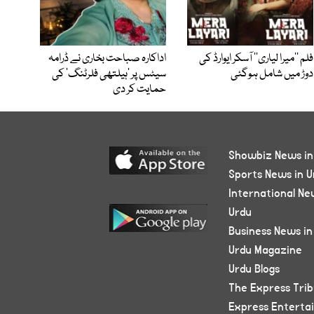
فلم ’’میرا لیاری‘‘ آسکر ایوارڈ کی
اداکارہ صباحت بخاری نے ڈرامہ
دوڑ میں شامل ہوگئی
سیٹس پر ’ہیلتھی فلرٹنگ‘ کی
حمایت کر دی
Showbiz News in
Sports News in U
International Ne
Urdu
Business News in
Urdu Magazine
Urdu Blogs
The Express Tri
Express Enterta