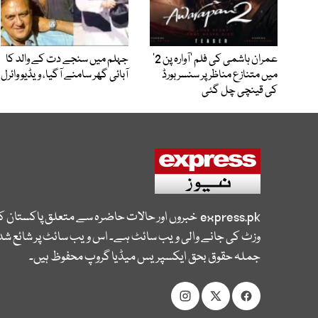
عمران ہاشمی کی فلم ’آوارہ پن 2‘
جہلم میں سنجے دت کے والد کا
میں متنازع مناظر پر سنسر بورڈ
آبائی گھر سامنے آگیا، ویڈیو وائرل
کی قینچی چل گئی
express.pk
خبروں اور حالات حاضرہ سے متعلق پاکستان 
وزٹ کی جانے والی ویب سائٹ ہے۔ اس ویب سائٹ پر شائع شدہ
جملہ حقوق بحق ایکسپریس میڈیا گروپ محفوظ ہیں۔