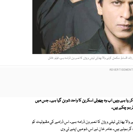
ئد اقساط مکمل کرنے والا بھارتی ٹیلی ویژن کا نمبر ون ڈرامہ ہے۔ فوٹو : فائل
اج کر رہا ہے وہیں اب وہ چھوٹی اسکرین کا واحد شو بن گیا ہے۔ جس میں
گر ہو چکے ہیں۔
الا بھارتی ٹیلی ویژن کا نمبر ون ڈرامہ ہے۔ اس ڈرامے کی مقبولیت کو
گر ہوئے ہیں۔ عامر خان نے اس شو میں اپنے ٹی وی