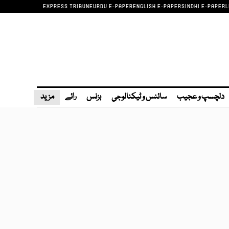
EXPRESS TRIBUNE
URDU E-PAPER
ENGLISH E-PAPER
SINDHI E-PAPER
L
دلچسپ و عجیب
سائنس و ٹیکنالوجی
بزنس
رائے
مزید