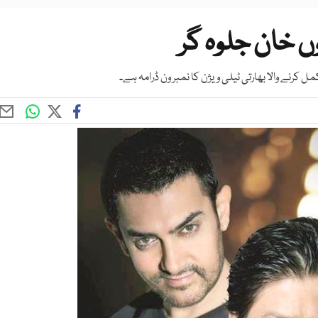
وں خان جلوہ گر
 کرنے والا بھارتی ٹیلی ویژن کا نمبر ون ڈرامہ ہے۔