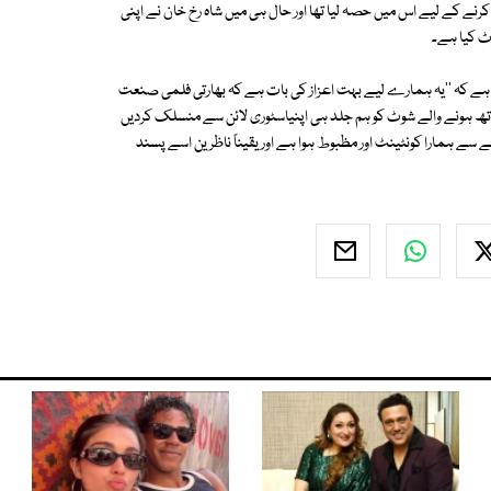
رنے کے لیے اس میں حصہ لیا تھا اور حال ہی میں شاہ رخ خان نے اپنی
وٹ کیا ہے۔
ہے کہ ''یہ ہمارے لیے بہت اعزاز کی بات ہے کہ بھارتی فلمی صنعت
تھ ہونے والے شوٹ کو ہم جلد ہی اپنیاسٹوری لائن سے منسلک کردیں
سے ہمارا کونٹینٹ اور مظبوط ہوا ہے اور یقیناً ناظرین اسے پسند