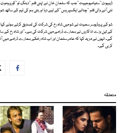
ڈیبیوٹ''ستیامیوجییت''جب کہ سلمان خان نے اپنی فلم ''دبنگ ٹو''کو پروموٹ ک
نئی آنے والی فلم ''چنائے ایکسپریس''کے لیے دیا اور بتی ہم کی ٹیم کے ساتھ ش
شو کے پروڈیوسر سمیت نے شو میں شاہ رخ کی شرکت کی تصدیق کرتے ہوئے کہا 
کے تین بڑے اداکاروں نے ہمارے ڈرامے میں شرکت کی ہے۔''اور شاہ رخ کے سا
گے۔ انہوں نے مزید کہا کہ عامر،سلمان اور اب شاہ رخکے ہمارے ڈرامے میں آنے 
کریں گے۔
متعلقہ