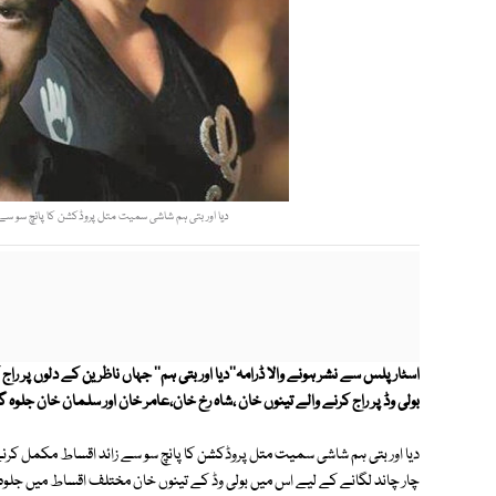
دیا اور بتی ہم شاشی سمیت متل پروڈکشن کا پانچ سو سے زا
اسٹار پلس سے نشر ہونے والا ڈرامہ''دیا اور بتی ہم'' جہاں ناظرین کے دلوں پر ر
بولی وڈ پر راج کرنے والے تینوں خان ،شاہ رخ خان،عامر خان اور سلمان خان جلوہ 
دیا اور بتی ہم شاشی سمیت متل پروڈکشن کا پانچ سو سے زائد اقساط مکمل کرنے و
چار چاند لگانے کے لیے اس میں بولی وڈ کے تینوں خان مختلف اقساط میں جلوہ 