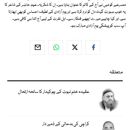
مصرعے کو میں نے آج کے کالم کا عنوان بنایا ہے۔ اِن کا شکریہ۔ عہدِ حاضر کے شاعر کا
یہ خوب صورت گیت دل کو نرم کرتا ہے اور یوم آزادی کے لطیف احساس کو بھی ابھارتا
ہے، اور کیا چاہیے میرے اچھے فنکار سے۔ اہلِ نفرت کے لیے آج اتنا ہی کافی ہے۔
آپ سب کوپیشگی یومِ آزادی مبارک ہو۔
متعلقہ
عقیدہ ختم نبوت کے چوکیدار کا سانحہ ارتحال
کراچی کی بدحالی کے ذمے دار