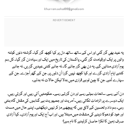
khurram.sohail99@gmail.com
یہ عید بھی گزر گئی اور اس کے ساتھ ساتھ دل پر کیا کچھ گزر گیا۔ گزشتہ دنوں کوئٹہ
والوں پر ایک اورقیامت گزر گئی۔ پاکستان کی تاریخ میں ایک اور سیاہ دن گزر گیا۔ کل ہم
یوم آزادی منائیں گے، یہ دن بھی گزر جائے گا۔ نہ جانے کتنی عیدیں گزریں، نہ جانے
کتنے ایامِ آزادی گزرے اور کیا کچھ نہیں گزرا اُن دلوں پر، جن کے گھر اُجڑے، جن کے
سہارے لُٹے، جن کا چین تو بے قراری میں بدلا لیکن حالات نہ بدلے۔
دن آتے رہے، سانحات ہوتے رہے اور دن گزرتے رہے۔ حکومتیں آتی رہیں اور گزرتی رہیں،
ایک دوسرے پر الزامات لگاتی رہیں۔ آمریت اور جمہوریت بے گناہوں کی مقتل گاہ بنتی
رہی۔ ہم داد و تحسین کے لائق ہیں کہ پیچھے مڑ کر نہیں دیکھتے۔ اپنے حال میں مست
اور خود کو دھوکا دینے کی مشقت میں مبتلا ہیں، اور اب آج ایک اور یوم آزادی۔ کیا آزادی
صرف زمین کا ٹکڑا حاصل کرلینے کا نام ہے؟