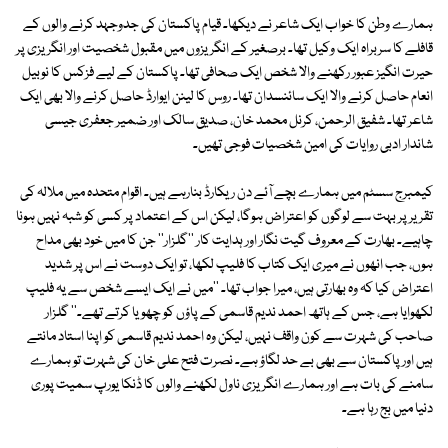
ہمارے وطن کا خواب ایک شاعر نے دیکھا۔ قیام پاکستان کی جدوجہد کرنے والوں کے
قافلے کا سربراہ ایک وکیل تھا۔ برصغیر کے انگریزوں میں مقبول شخصیت اور انگریزی پر
حیرت انگیز عبور رکھنے والا شخص ایک صحافی تھا۔ پاکستان کے لیے فزکس کا نوبیل
انعام حاصل کرنے والا ایک سائنسدان تھا۔ روس کا لینن ایوارڈ حاصل کرنے والا بھی ایک
شاعر تھا۔ شفیق الرحمن، کرنل محمد خان، صدیق سالک اور ضمیر جعفری جیسی
شاندار ادبی روایات کی امین شخصیات فوجی تھیں۔
کیمبرج سسٹم میں ہمارے بچے آئے دن ریکارڈ بنارہے ہیں۔ اقوام متحدہ میں ملالہ کی
تقریر پر بہت سے لوگوں کو اعتراض ہوگا، لیکن اس کے اعتماد پر کسی کو شبہ نہیں ہونا
چاہیے۔ بھارت کے معروف گیت نگار اور ہدایت کار ''گلزار'' جن کا میں خود بھی مداح
ہوں، جب انھوں نے میری ایک کتاب کا فلیپ لکھا، تو ایک دوست نے اس پر شدید
اعتراض کیا کہ وہ بھارتی ہیں، میرا جواب تھا۔ ''میں نے ایک ایسے شخص سے یہ فلیپ
لکھوایا ہے، جس کے ہاتھ احمد ندیم قاسمی کے پاؤں کو چھویا کرتے تھے۔'' گلزار
صاحب کی شہرت سے کون واقف نہیں، لیکن وہ احمد ندیم قاسمی کو اپنا استاد مانتے
ہیں اور پاکستان سے بھی بے حد لگاؤ ہے۔ نصرت فتح علی خان کی شہرت تو ہمارے
سامنے کی بات ہے اور ہمارے انگریزی ناول لکھنے والوں کا ڈنکا یورپ سمیت پوری
دنیا میں بج رہا ہے۔