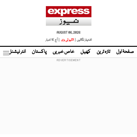
AUGUST 06, 2026
اشتہار لگائیں |
لائیو ٹی وی
| آج کا اخبار
صفحۂ اول
تازہ ترین
کھیل
خاص خبریں
پاکستان
انٹر نیشنل
ٹا