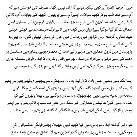
میں ''حرفِ آزادی'' پر کوئی لیکچر دینے کا ارادہ نہیں رکھتا، صرف اتنی خواہش ہے کہ
آپ سے مخاطب ہوکر کچھ سوالات اپنے آپ سے پوچھوں، کچھ کے جوابات آپ تلاش
کرکے دیں۔ شاید یہ الجھن کسی طرح سلجھ جائے۔ بے قراری کو چین آئے۔ ہماری قومی
جمالیات کو کیا ہوگیا ہے؟ رواں برس کوئٹہ میں اتنے لوگ مرے، ہم نے خوشی خوشی
عید منالی۔ گزشتہ برس کراچی میں رمضان میں خون کی ہولی کھیلی گئی، اب بھی وہ
کسی نہ کسی طرح جاری ہے، ہم نے پھر بھی خوشی منالینے کا دامن ہاتھ سے نہ چھوڑا۔
وزیرستان میں ڈرون حملوں میں مرنے والے خاندان، معصوم بچے، پشاور میں مسلسل بم
دھماکوں سے مرنے والے افراد اور ملک بھر میں قتل و غارت کا ایک طویل سلسلہ جاری
ہے، مگر ہم پیچھے مڑکر دیکھنا ہی نہیں چاہتے کہ کہیں ہم پتھر کے نہ ہوجائیں۔
ایسا لگتا ہے، ہمیں جس بات کا ڈر تھا، وہ بات ہوچکی۔ ہم پیچھے دیکھے بغیر ہی پتھر
کے ہوگئے۔ دل جس کو درد کا مسکن کہتے ہیں، وہ پتھر کی آماجگاہ بن چکا۔ کوئی
سانحہ اور المیہ ہمیں نہیں جھنجھوڑتا، ہم عادی ہوگئے ہیں۔ بھلا پتھروں کے کیا
جذبات ہوں گے؟ عالیشان عمارتوں کے سنگ اور اعلیٰ منصب پر قائم رہنے والے، اپنے
وجود پر ناز کرتے ہیں، لیکن انھیں یاد نہیں رہتا کہ قبر کا کتبہ بھی پتھر سے ہی بنتا ہے۔
عوام نے گزشتہ ایک سو برس میں کیا کچھ نہیں جھیلا۔ پہلے فرنگی حکمرانوں کی
چومکھی سیاست جھیلی، پھر ہندوؤں کا دوغلا پن جھیلا۔ عشق اور جنون واحد متاع