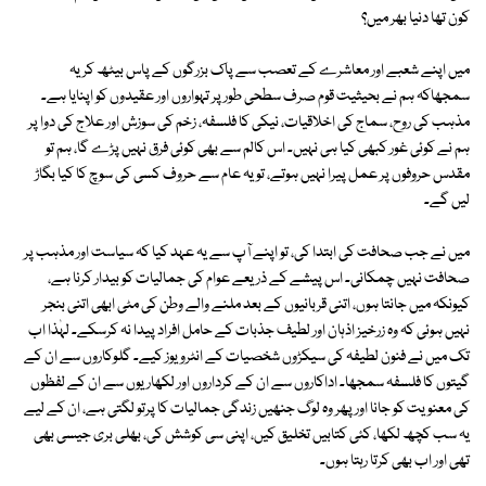
کون تھا دنیا بھر میں؟
میں اپنے شعبے اور معاشرے کے تعصب سے پاک بزرگوں کے پاس بیٹھ کر یہ
سمجھاکہ ہم نے بحیثیت قوم صرف سطحی طور پر تہواروں اور عقیدوں کو اپنایا ہے۔
مذہب کی روح، سماج کی اخلاقیات، نیکی کا فلسفہ، زخم کی سوزش اور علاج کی دوا پر
ہم نے کوئی غور کبھی کیا ہی نہیں۔ اس کالم سے بھی کوئی فرق نہیں پڑے گا، ہم تو
مقدس حروفوں پر عمل پیرا نہیں ہوتے، تو یہ عام سے حروف کسی کی سوچ کا کیا بگاڑ
لیں گے۔
میں نے جب صحافت کی ابتدا کی، تو اپنے آپ سے یہ عہد کیا کہ سیاست اور مذہب پر
صحافت نہیں چمکانی۔ اس پیشے کے ذریعے عوام کی جمالیات کو بیدار کرنا ہے،
کیونکہ میں جانتا ہوں، اتنی قربانیوں کے بعد ملنے والے وطن کی مٹی ابھی اتنی بنجر
نہیں ہوئی کہ وہ زرخیز اذہان اور لطیف جذبات کے حامل افراد پیدا نہ کرسکے۔ لہٰذا اب
تک میں نے فنون لطیفہ کی سیکڑوں شخصیات کے انٹرویوز کیے۔ گلوکاروں سے ان کے
گیتوں کا فلسفہ سمجھا۔ اداکاروں سے ان کے کرداروں اور لکھاریوں سے ان کے لفظوں
کی معنویت کو جانا اور پھر وہ لوگ جنھیں زندگی جمالیات کا پرتو لگتی ہے، ان کے لیے
یہ سب کچھ لکھا، کئی کتابیں تخلیق کیں، اپنی سی کوشش کی، بھلی بری جیسی بھی
تھی اور اب بھی کرتا رہتا ہوں۔