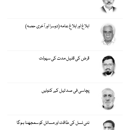
ابلاغ اور ابلاغِ عامہ (دوسرا اور آخری حصہ)
قرض کی قلیل مدت کی سہولت
پچاسی فی صد تیل کے کنوئیں
نئی نسل کی طاقت اور مسائل کو سمجھنا ہوگا