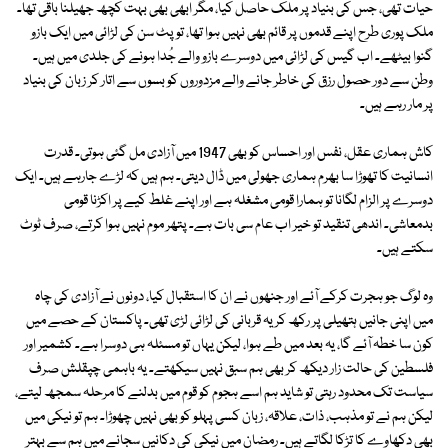
حیات تھی، جس کی بنیاد پر ملک حاصل کیا، مگر ابھی بھی بہت کچھ جھیلنا باقی تھا۔
ملک پوری طرح اپنے قدموں پر قائم بھی نہیں ہوا تھا، تو پٹ سن کی لڑائی میں ایک بازو
گنوا بیٹھے۔ اب گیس کی لڑائی میں دوسرے بازو والے جُدا ہونے کی جلدی میں ہیں۔
وطن سے دور حصول رزق کی خاطر جانے والے مزدوروں کو بسوں سے اتار کر زبان کی بنیاد
پر مار رہے ہیں۔
کاش ہماری عقل، نفس اور احساس کو بھی 1947 میں آزادی مل گئی ہوتی۔ قدرت
انسانیت کا تھوڑا سا بھرم ہماری جھولی میں ڈال دیتی۔ ہم ہیں کہ لڑے جارہے ہیں۔ ایک
دوسرے پر الزام لگانا تو ہمارا قومی مشغلہ ہے اور اپنے غلط کیے پر اکڑنا قومی
بدمعاشی۔ اندھی تنقید تو خیر اب عام سی بات ہے۔ پتھر موم نہیں ہوا کرتے، صرف ٹوٹ
سکتے ہیں۔
وہ لوگ جو ہجرت کرکے آئے اور جنھوں نے ان کا استقبال کیا، دونوں نے آزادی کی چاہ
میں اپنی جانیں ہتھیلی پر رکھ کر یہ قربانی کی لڑائی لڑی تھی۔ پاکستان کے حصے میں
کون سا خطہ آئے گا، یہ بعد میں طے ہوا، لیکن یہاں تو مسئلہ ہی دوسرا ہے۔ کشمیر اور
فلسطین کی حالت زار دیکھ کر بھی ہم سبق نہیں سیکھتے۔ یہ باہمی چپقلش صرف
سیاست تک محدود رہتی تو شاید ہم اسے ہجوم کو قوم میں بدلنے کا مرحلہ سمجھ لیتے،
لیکن ہم نے تو مذہب، ذات، علاقہ، زبان کسی پہلو کو بھی نہیں چھوڑا۔ ہم تو نیکی میں
بھی دکھاوے کا تڑکا لگاتے ہیں۔ رمضان میں نیکی کی دکانیں سجانے میں ہم سے بہتر