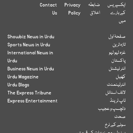
ایکسپریس
ضابطہ
Privacy
Contact
کے بارے
اخلاق
Policy
Us
میں
صفحۂ اول
Showbiz News in Urdu
تازہ ترین
Sports News in Urdu
غزہ لہو لہو
International News in
پاکستان
Urdu
انٹر نیشنل
Business News in Urdu
کھیل
Urdu Magazine
انٹرٹینمنٹ
Urdu Blogs
لائف اسٹائل
The Express Tribune
ٹاپ ٹرینڈ
Express Entertainment
دلچسپ و عجیب
صحت
سونے کے نرخ