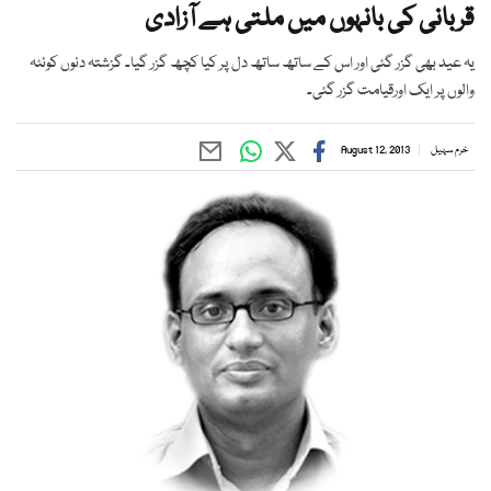
قربانی کی بانہوں میں ملتی ہے آزادی
یہ عید بھی گزر گئی اور اس کے ساتھ ساتھ دل پر کیا کچھ گزر گیا۔ گزشتہ دنوں کوئٹہ
والوں پر ایک اورقیامت گزر گئی۔
خرم سہیل
August 12, 2013