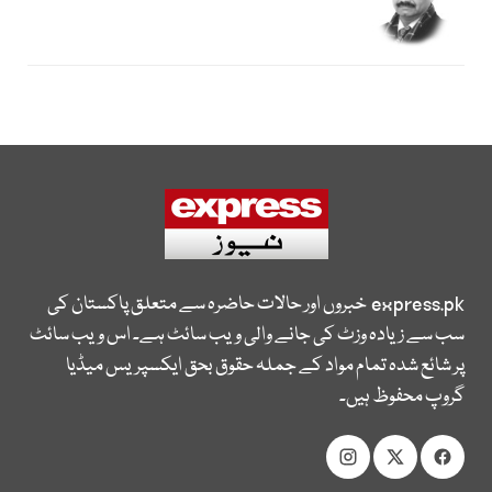
express.pk
خبروں اور حالات حاضرہ سے متعلق پاکستان کی
سب سے زیادہ وزٹ کی جانے والی ویب سائٹ ہے۔ اس ویب سائٹ
پر شائع شدہ تمام مواد کے جملہ حقوق بحق ایکسپریس میڈیا
گروپ محفوظ ہیں۔