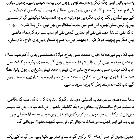
یہ سب باتیں اپنی جگہ لیکن ہمارے قومی رویوں میں بہت الجھنیں ہے۔ جمیل دہلوی
کی فلم ''جناح'' جب پاکستان میں ریلیز ہوئی۔ ہونا تو یہ چاہیے تھا کہ اس کو دیکھنے
کے لیے قطاریں لگ جاتیں، مگر میں دو مرتبہ جب یہ فلم سینما دیکھنے گیا تو نشستیں
بھی پُر نہیں ہوئی تھیں۔ اس فلم میں جدید ٹیکنالوجی بھی تھی، ہالی ووڈ کے بڑے بڑے
اداکار بھی، شاندار موسیقی بھی اور بہترین کہانی بھی اور سب سے بڑھ کر ہمارا ماضی
بھی، مگر ہم پیچھے مڑکر کہاں دیکھتے ہیں۔ یہ فلم پاکستان میں بری طرح ناکام ہوئی۔
جب تک ہم میںعلامہ اقبال، محمد علی جناح، مولانا محمدعلی جوہر، ڈاکٹر عبدالسلام
اور نشان حیدر حاصل کرنے والے شہدا پیدا ہوتے رہیں گے، ہماری تہذیب و ثقافت میں
جب تک مہدی حسن، نصرت فتح علی خان، فیض احمد فیض، شیخ ایاز، جون ایلیا، عطا
شاد، خاطر غزنوی، چغتائی، صادقین، سعادت حسن منٹو اور جمیل دہلوی پیدا ہوتے رہیں
گے، تب تک ہمارے وطن کا پرچم سربلند ہے۔
ہمارے مصور، شاعر، ادیب، فلسفی، موسیقار، گلوکار، ہدایت کار، اداکار، صداکار، رقاص،
مصنف، مورخ، سائنسدان، صحافی اور دیگر تخلیقی شعبوں کی شخصیات، جن کے سینے
میں دل دھڑکتا ہے، جو پیچھے مڑ کر دیکھیں تو پتھر نہیں ہوتے، یہ ہمارا حقیقی چہرہ
ہیں۔ ہم نے اپنی تہذیب اور شناخت بچالی تو باقی سب کچھ محفوظ ہوجائے گا۔
جمیل دہلوی کی فلم ''جناح'' کا مرکزی گیت صابر ظفر نے لکھا ہے، اس گیت کے ایک