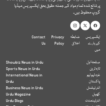
پر شائع شدہ تمام مواد کے جملہ حقوق بحق ایکسپریس میڈیا
گروپ محفوظ ہیں۔
ایکسپریس
ضابطہ
Privacy
Contact
کے بارے
اخلاق
Policy
Us
میں
صفحۂ اول
Showbiz News in Urdu
تازہ ترین
Sports News in Urdu
غزہ لہو لہو
International News in
پاکستان
Urdu
انٹر نیشنل
Business News in Urdu
کھیل
Urdu Magazine
انٹرٹینمنٹ
Urdu Blogs