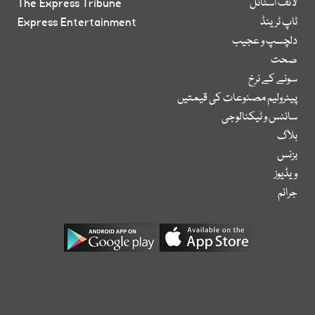
لائف اسٹائل
The Express Tribune
ٹاپ ٹرینڈ
Express Entertainment
دلچسپ و عجیب
صحت
سونے کے نرخ
پیٹرولیم مصنوعات کی قیمتیں
سائنس و ٹیکنالوجی
بلاگ
بزنس
ویڈیوز
جرائم