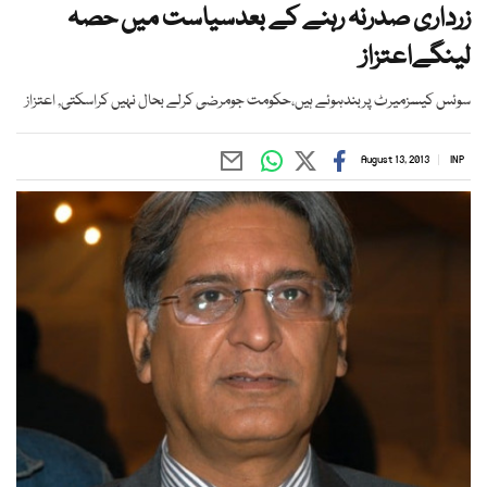
زرداری صدرنہ رہنے کے بعدسیاست میں حصہ
لینگےاعتزاز
سوئس کیسزمیرٹ پربندہوئے ہیں،حکومت جومرضی کرلے بحال نہیں کراسکتی, اعتزاز
August 13, 2013
INP