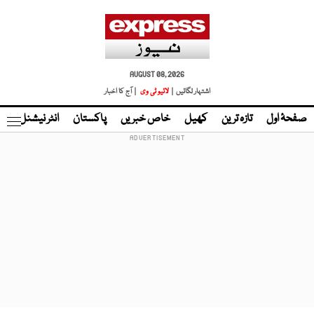
AUGUST 08, 2026
اشتہار لگائیں |
لائیو ٹی وی
| آج کا اخبار
صفحۂ اول
تازہ ترین
کھیل
خاص خبریں
پاکستان
انٹر نیشنل
ٹا