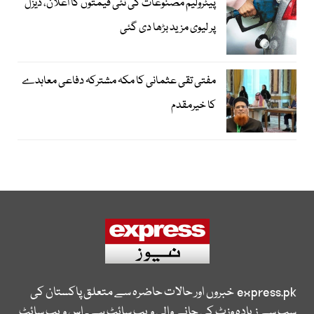
پیٹرولیم مصنوعات کی نئی قیمتوں کا اعلان، ڈیزل
پر لیوی مزید بڑھا دی گئی
مفتی تقی عثمانی کا مکہ مشترکہ دفاعی معاہدے
کا خیرمقدم
express.pk
خبروں اور حالات حاضرہ سے متعلق پاکستان کی
سب سے زیادہ وزٹ کی جانے والی ویب سائٹ ہے۔ اس ویب سائٹ