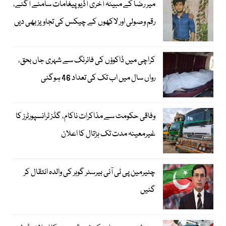
میر رضا کے مبینہ آخری آڈیو پیغامات سامنے آگئے،
رقم وصولی اور لاکھوں کے چیکس کی تجاویز بھی دیں
کراچی میں ڈاکوؤں کی فائرنگ سے شہری جاں بحق،
رواں سال میں اب تک کی تعداد 46 ہوگئی
وفاقی حکومت سے مذاکرات ناکام، گڈز ٹرانسپورٹرز کا
غیرمعینہ مدت تک ہڑتال کا اعلان
چئیرمین پی ٹی آئی بیرسٹر گوہر کی والدہ انتقال کر
گئیں