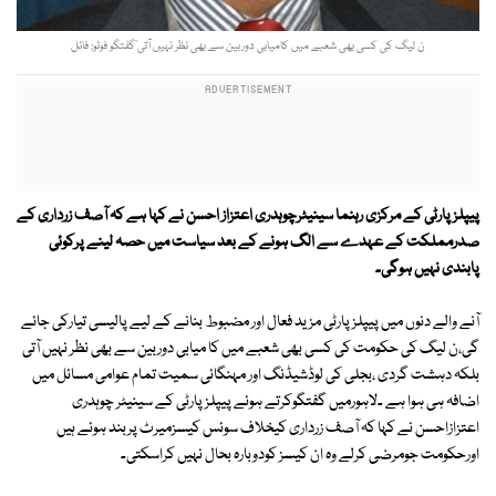
ن لیگ کی کسی بھی شعبے میں کامیابی دوربین سے بھی نظر نہیں آتی‘گفتگو فوٹو: فائل
پیپلزپارٹی کے مرکزی رہنما سینیٹرچوہدری اعتزاز احسن نے کہا ہے کہ آصف زرداری کے
صدرمملکت کے عہدے سے الگ ہونے کے بعد سیاست میں حصہ لینے پرکوئی
پابندی نہیں ہوگی۔
آنے والے دنوں میں پیپلزپارٹی مزید فعال اور مضبوط بنانے کے لیے پالیسی تیارکی جائے
گی،ن لیگ کی حکومت کی کسی بھی شعبے میں کا میابی دوربین سے بھی نظر نہیں آتی
بلکہ دہشت گردی ،بجلی کی لوڈشیڈنگ اور مہنگائی سمیت تمام عوامی مسائل میں
اضافہ ہی ہوا ہے ۔لاہورمیں گفتگوکرتے ہوئے پیپلزپارٹی کے سینیٹر چوہدری
اعتزازاحسن نے کہا کہ آصف زرداری کیخلاف سوئس کیسزمیرٹ پربند ہوئے ہیں
اورحکومت جومرضی کرلے وہ ان کیسز کودوبارہ بحال نہیں کراسکتی۔