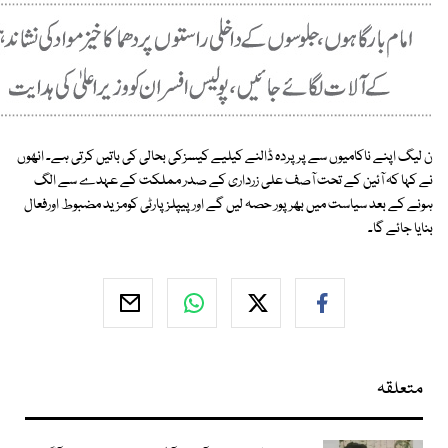
ن لیگ اپنے ناکامیوں سے پر پردہ ڈالنے کیلیے کیسزکی بحالی کی باتیں کرتی ہے۔ انھوں
نے کہا کہ آئین کے تحت آصف علی زرداری کے صدر مملکت کے عہدے سے الگ
ہونے کے بعد سیاست میں بھر پور حصہ لیں گے اور پیپلزپارٹی کومزید مضبوط اورفعال
بنایا جائے گا۔
متعلقہ