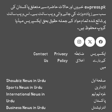
express.pk
خبروں اور حالات حاضرہ سے متعلق پاکستان کی
سب سے زیادہ وزٹ کی جانے والی ویب سائٹ ہے۔ اس ویب سائٹ
پر شائع شدہ تمام مواد کے جملہ حقوق بحق ایکسپریس میڈیا
گروپ محفوظ ہیں۔
ایکسپریس
ضابطہ
Privacy
Contact
کے بارے
اخلاق
Policy
Us
میں
صفحۂ اول
Showbiz News in Urdu
تازہ ترین
Sports News in Urdu
غزہ لہو لہو
International News in
پاکستان
Urdu
انٹر نیشنل
Business News in Urdu