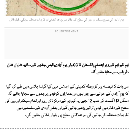
یوم آزادی کی صبح سیکٹر اور زون کی سطح کے دفاتر میں پرچم کشائی اور تقریبات منعقد ہونگی ۔ فوٹو: فائل
ایم کیو ایم کے زیر اہتمام پاکستان کا 66 واں یوم آزادی قومی جذبے کے ساتھ شایان شان
طریقے سے منایا جائے گا۔
اس بات کا فیصلہ پیر کو رابطہ کمیٹی کے اجلاس میں کیا گیا۔ اجلاس میں طے کیا گیا
کہ یوم آزادی کے حوالے سے چوراہوں اور عمارتوں کو قومی پرچموں سے سجایا جائے گا،
منگل 13 اگست کی شب 12 بجے ایم کیو ایم کے مرکز نائن زیرو اور تمام سیکٹر اور زون کی
سطح کے دفاتر میں قومی ترانے پڑھے جائیں گے اور جشن آزادی کے سلسلے میں
تقریبات منعقد کی جائیں گی اور علاقائی سطح پر ریلیاں نکالی جائیں گی۔