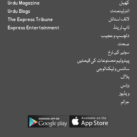
کھیل
Urdu Magazine
انٹرٹینمنٹ
Urdu Blogs
لائف اسٹائل
The Express Tribune
ٹاپ ٹرینڈ
Express Entertainment
دلچسپ و عجیب
صحت
سونے کے نرخ
پیٹرولیم مصنوعات کی قیمتیں
سائنس و ٹیکنالوجی
بلاگ
بزنس
ویڈیوز
جرائم