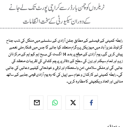
رابطہ کمیٹی کے فیصلے کے مطابق جشن آزادی کے سلسلے میں منگل کی شب جناح
گرائونڈ عزیز آباد میں میوزیکل پروگرام منعقد کیا جائے گا جس میں فنکار ملی نغمے
پیش کریں گے۔ یوم آزادی کے موقع پر بدھ 14 اگست کی صبح ایم کیو ایم کے مرکز نائن
زیرو اور تمام سیکٹر اور زون کی سطح کے دفاتر پر پرچم کشائی کی تقریبات منعقد کی
جائیں گی اور ملکی سلامتی، امن واستحکام اور ترقی و خوشحالی کیلیے دعائیں کی جائیں
گی۔ رابطہ کمیٹی نے کارکنان و عوام سے اپیل کی کہ وہ یوم آزادی قومی جذبے کے ساتھ
منائیں اور اتحاد ویکجہتی کا مظاہرہ کریں۔