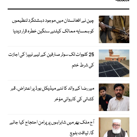
متعلقہ
چین نے افغانستان میں موجود دہشتگرد تنظیموں
کو ہمسایہ ممالک کیلئے سنگین خطرہ قرار دیدیا
25 کلوواٹ تک سولر صارفین کے لیے نیپرا کی اجازت
کی شرط ختم
میر رضا کے والد کا نئے میڈیکل بورڈ پر اعتراض، قبر
کشائی کی کارروائی مؤخر
آج ملک بھر میں شاہراہوں پر پرامن احتجاج کیا جائے
گا، لیاقت بلوچ