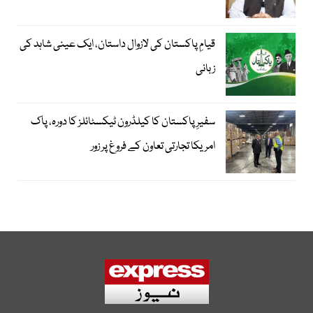
قیامِ پاکستان کی لازوال داستان، ایک عینی شاہد کی
زبانی
سفیرِ پاکستان کا کیلڈرون ٹیکسٹائلز کا دورہ، پاک
امریکا تجارتی تعاون کے فروغ پر زور