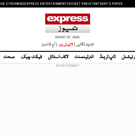
IVE STREAMING
EXPRESS ENTERTAINMENT
CRICKET PAKISTAN
TODAY'S PAPER
AUGUST 07, 2026
اشتہار لگائیں |
لائیو ٹی وی
| آج کا اخبار
ر نیشنل
ٹاپ ٹرینڈ
انٹرٹینمنٹ
لائف اسٹائل
فیکٹ چیک
صحت