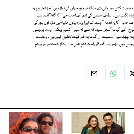
ور دلکش موسیقی دی ملکہ ترنم نورجہاں کی آواز میں ''جھانجریا پہنا
تازہ لگتے ہیں۔ الطاف حسین کی فلم ''صاحب جی '' کا گانا''لڈی ہے
صاحب '' کا یہ نغمہ '' وے اک تیرا پیار مینوں ملیا میں دنیا توں ہور کی
ا سورج'' کے گیت ''سجن سوہنا نہ ملے نہ سہی'' نسیم بیگم ، ''وے پردیسی
نڈیا دوپٹہ چھڈ میرا '' سمیت ان گنت یادگار گیت تخلیق کیے ہیں ۔ وجاہت
 جس میں انھوں نے گلوکار راحت فتح علی خان ، شازیہ منظور اور صنم