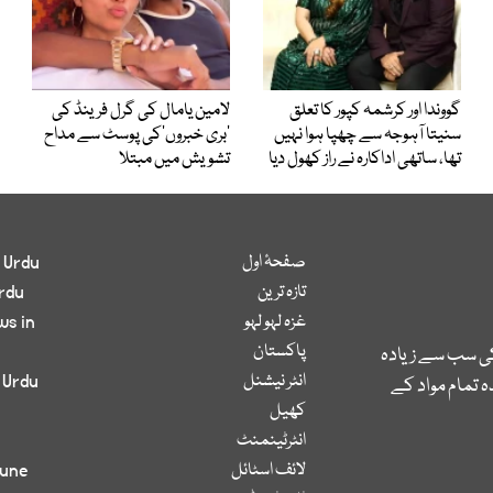
گووندا اور کرشمہ کپور کا تعلق
لامین یامال کی گرل فرینڈ کی
سنیتا آہوجہ سے چھپا ہوا نہیں
’بری خبروں‘کی پوسٹ سے مداح
تھا، ساتھی اداکارہ نے راز کھول دیا
تشویش میں مبتلا
صفحۂ اول
 Urdu
تازہ ترین
rdu
غزہ لہو لہو
ws in
پاکستان
کی سب سے زیادہ
انٹر نیشنل
 Urdu
 تمام مواد کے
کھیل
انٹرٹینمنٹ
لائف اسٹائل
bune