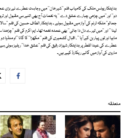
ہدایتکار یونس ملک کی کامیاب فلم ''شیرخان'' میں وجاہت عطرے نے بڑی عمدہ ا
دو'' اور ''میں چڑھی چبارے عشق دے '' یہ نغمات آج بھی اتنے ہی مقبول اور ترو
جمالو'' ملکہ ترنم کی آواز میں مقبول ہوئے ۔ ہدایتکار الطاف حسین کی فلم ''سالا 
لینا '' اور ''میں تیرے دل دا جانی'' بھی عمدہ نغمہ تھا۔ ایم اکرم کی فلم ''چڑھد
ماہیا اور توں پیار بن کے آیا '' ، اقبال کشمیری کی فلم '' مکھڑا'' کا گانا ''او م
عطرے کی عیدا لفطر پر ہدایتکار شہزاد رفیق کی فلم ''عشق خدا'' ریلیز ہوئی ہے
ماروی کی آواز میں گانے ریکارڈ کیے ہیں۔
متعلقہ