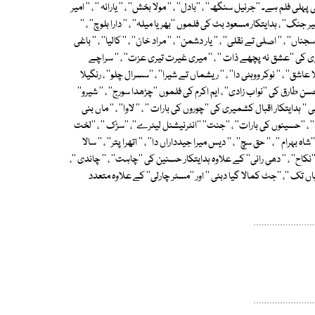
لی فلم ہے۔ ''جرنیل سنگھ'' ، ''بادل'' ، '' مولا بخش'' ، '' یارانہ '' ، '' امیر
 ''شیر جنگ'' ، ہدایتکار مسعود بٹ کی فلموں ''بھریا میلہ'' ، '' دارا بلوچ'' ، ''
' ، '' اصلی تے نقلی'' ، '' یار دشمن'' ، '' مراد خان'' ، '' کالیا'' ، '' باغی
چوہدری کی ''عشق نہ پچھے ذات '' ، '' میری غیرت تیری عزت'' ، '' سراچے
یلا عاشق'' ، '' نوکر ووہٹی دا'' ، '' ریشماں تے شیرا'' ، ''سسرال چلو'' ، رنگیلا
، حسن طارق کی ''نواب زادی'' ، ایم اکرم کی فلموں ''چڑھدا سورج'' ، '' شیرو''
ی '' ہدایتکار اقبال کشمیری کی ''چوروں کی بارات '' ، '' لاوا'' ، '' ماں بنی
ہ '' ، ''حسینوں کی بارات'' ، ''جنت'' ''انٹرنیشنل لیٹرے''، ''سڑک '' ، ''لخت
ہ بہرام '' ، '' حق سچ'' ، '' دیس میرا جیدداراں دا'' ، '' اتھرا پتر'' ، '' سالا
، ''نکاح'' ، '' دھی رانی'' کے علاوہ ہدایتکار حسنین کی ''چاہت'' ، '' چاندی ''،
وہاں تک ''، ''جٹ کمالا گیا دبئی '' اور ''مسٹر چارلی'' کے علاوہ متعدد