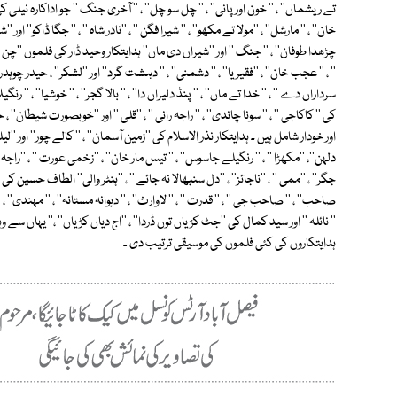
تے ریشماں'' ، '' خون اور پانی'' ، '' چل سو چل'' ، '' آخری جنگ '' جو اداکارہ نیلی کی پہ
خان'' ، '' مارشل'' ، ''مولا تے مکھو'' ، '' شیرا فگن '' ، ''نادر شاہ '' ، '' جگا ڈاکو'' اور
چڑھدا طوفان'' ، '' جنگ '' اور ''شیراں دی ماں'' ہدایتکار وحید ڈار کی فلموں ''چن سجناں'
'' ، '' عجب خان'' ، ''فقیریا'' ، '' دشمنی'' ، '' دہشت گرد'' اور ''لشکر'' ، حیدر 
سرداراں دے '' ، '' خدا تے ماں'' ، '' پنڈ دلیراں دا'' ، '' بالا گجر'' ، '' خوشیا'' ، '' رنگ
کی '' کاکاجی '' ، '' سونا چاندی'' ، '' راجہ رانی '' ، ''قلی '' اور ''خوبصورت شیطان'' 
اور خودار شامل ہیں ۔ ہدایتکار نذر الاسلام کی ''زمین آسمان'' ، '' کالے چور'' اور ''لیل
دلہن''، ''مکھڑا '' ، '' رنگیلے جاسوس'' ، '' تیس مار خان'' ، ''زخمی عورت '' ، ''راج
جگر'' ، ''ممی '' ، ''ناجائز'' ، ''دل سنبھالا نہ جائے '' ، ''ہنٹر والی'' الطاف حسین کی ''شا
صاحب'' ، '' صاحب جی '' ، '' قدرت '' ، '' لاوارث'' ، '' دیوانہ مستانہ'' ، '' مہندی'' 
'' نائلہ '' اور سید کمال کی ''جٹ کڑیاں توں ڈردا'' ، ''اج دیاں کڑیاں'' ،'' یہاں سے 
ہدایتکاروں کی کئی فلموں کی موسیقی ترتیب دی ۔