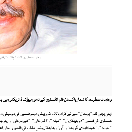
وجاہت عطرے کا شمار پاکستان فلم انڈس
وجاہت عطرے کا شمار پاکستان فلم انڈسٹری کے نامور میوزک ڈائریکٹرز میں 
عسکری کی فلموں ''دو ہتھکڑیاں'' ، ''میلہ ''، ''اکبر خان '' ، ''شیربازخان'' ، ''پتر جگے دا
'' خزانہ '' ، '' عبداللہ دی گریٹ'' ، '' آن'' ، ہدایتکار یونس ملک کی فلموں ''خان اعظم