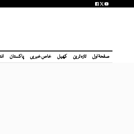
صفحۂ اول
تازہ ترین
کھیل
خاص خبریں
پاکستان
انٹ