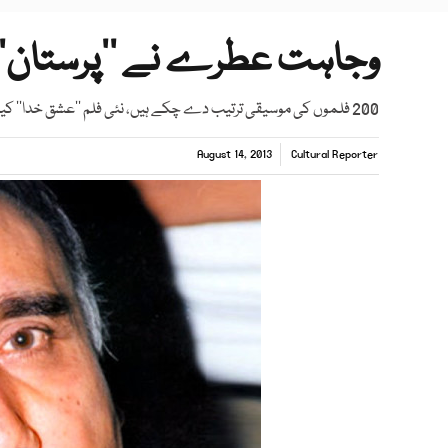
وجاہت عطرے نے ’’پرستان‘‘ کا میوزک 1967
200 فلموں کی موسیقی ترتیب دے چکے ہیں، نئی فلم ’’عشق خدا‘‘ کیلیے بھی کام کیا۔
August 14, 2013
Cultural Reporter