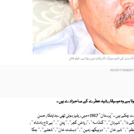
ٹری کے نامور میوزک ڈائریکٹرز میں ہوتا ہے ۔ فوٹو: فائل
ہوتا ہے وہ موسیقار رشید عطرے کے صاحبزادے ہیں ۔
اپنی پہلی فلم ''پرستان'' سے لے کر اب تک کم وبیش دوسو فلموں کی موسیقی دے چکے ہیں ۔ ''پرستان'' 1967ء میں ریلیز ہوئی تھی ۔ہدایتکار حسن
'' ، ''شیردل'' ، '' گنڈاسہ'' ، ''ریاض گجر'' ، '' پتن '' ، '' بے تاج بادشاہ '' ،
 '' ، '' شیر خان '' ، '' دوبیگھ زمین '' ، '' دہشت خان'' ، ''شعلے'' ، '' جگا