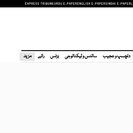
EXPRESS TRIBUNE
URDU E-PAPER
ENGLISH E-PAPER
SINDHI E-PAPER
L
دلچسپ و عجیب
سائنس و ٹیکنالوجی
بزنس
رائے
مزید