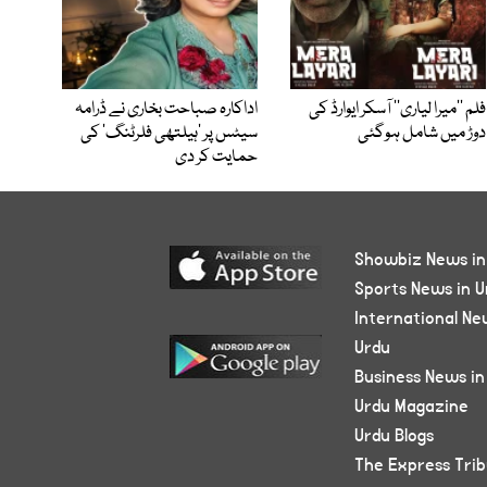
فلم ’’میرا لیاری‘‘ آسکر ایوارڈ کی
اداکارہ صباحت بخاری نے ڈرامہ
دوڑ میں شامل ہوگئی
سیٹس پر ’ہیلتھی فلرٹنگ‘ کی
حمایت کر دی
Showbiz News in
Sports News in U
International Ne
Urdu
Business News in
Urdu Magazine
Urdu Blogs
The Express Tri