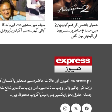
عمران ہاشمی کی فلم ’آوارہ پن 2‘
جہلم میں سنجے دت کے والد کا
میں متنازع مناظر پر سنسر بورڈ
آبائی گھر سامنے آگیا، ویڈیو وائرل
کی قینچی چل گئی
express.pk
خبروں اور حالات حاضرہ سے متعلق پاکستان 
وزٹ کی جانے والی ویب سائٹ ہے۔ اس ویب سائٹ پر شائع شدہ
جملہ حقوق بحق ایکسپریس میڈیا گروپ محفوظ ہیں۔