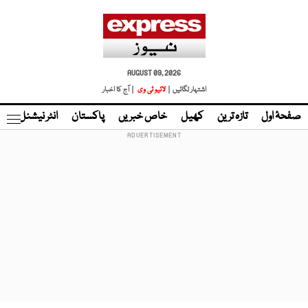
AUGUST 09, 2026
اشتہار لگائیں |
لائیو ٹی وی
| آج کا اخبار
صفحۂ اول
تازہ ترین
کھیل
خاص خبریں
پاکستان
انٹر نیشنل
ٹا