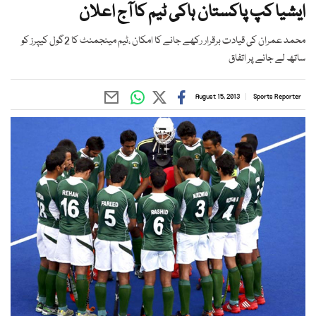
ایشیا کپ پاکستان ہاکی ٹیم کا آج اعلان
محمد عمران کی قیادت برقرار رکھے جانے کا امکان ،ٹیم مینجمنٹ کا 2گول کیپرز کو
ساتھ لے جانے پر اتفاق
August 15, 2013
Sports Reporter