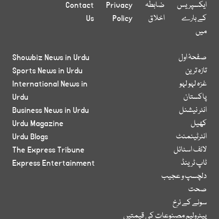
ایکسپریس
ضابطہ
Privacy
Contact
کے بارے
اخلاق
Policy
Us
میں
صفحۂ اول
Showbiz News in Urdu
تازہ ترین
Sports News in Urdu
غزہ لہو لہو
International News in
پاکستان
Urdu
انٹر نیشنل
Business News in Urdu
کھیل
Urdu Magazine
انٹرٹینمنٹ
Urdu Blogs
لائف اسٹائل
The Express Tribune
ٹاپ ٹرینڈ
Express Entertainment
دلچسپ و عجیب
صحت
سونے کے نرخ
پیٹرولیم مصنوعات کی قیمتیں