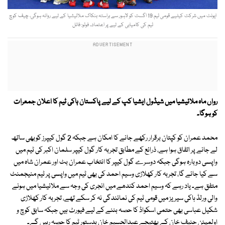
ایونٹ میں شرکت کیلیے قومی ٹیم 19 اگست کو لاہور سے براستہ بنکاک ملائیشیا کے لیے روانہ ہوگی، چیف کوچ
ٹیم کی کامیابی کے لیے پر اعتماد۔ فوٹو: فائل
رواں ماہ ملائیشیا میں شیڈول ایشیا کپ کے لیے پاکستان ہاکی ٹیم کا اعلان جمعرات
کو ہوگا۔
محمد عمران کو کپتان برقرار رکھے جانے کا امکان ہے جبکہ 2 گول کیپرز کوبھی ساتھ
لے جانے پر اتفاق ہوا ہے، ذرائع کے مطابق تجربہ کار گول کیپر سلمان اکبر کی ٹیم میں
واپسی دوبارہ ہوگی جبکہ دوسرے گول کیپر کا انتخاب عمران بٹ اور عمران شاہ میں
سے کیا جائے گا، تجربہ کار کھلاڑی وسیم احمد کی بھی ٹیم میں واپسی پر ٹیم منیجمنٹ
متفق ہے۔ یاد رہے کہ وسیم احمد کندھے میں انجری کی وجہ سے ملائیشیا میں ہونے
والی ورلڈ ہاکی سیریز میں قومی ٹیم کی نمائندگی نہ کر سکے تھے، تجربہ کار کھلاڑی
شکیل عباسی بھی حتمی اسکواڈ کا حصہ بننے کے لیے فیورٹ ہیں جبکہ سابق کوچ و
اولمپئن حنیف خان کے بھتیجے عبدالحسیم خان بدستور ٹیم کا حصہ رہیں گے۔