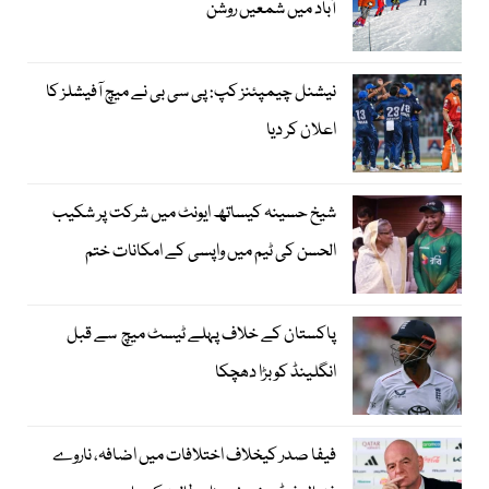
آباد میں شمعیں روشن
نیشنل چیمپئنز کپ: پی سی بی نے میچ آفیشلز کا
اعلان کر دیا
شیخ حسینہ کیساتھ ایونٹ میں شرکت پر شکیب
الحسن کی ٹیم میں واپسی کے امکانات ختم
پاکستان کے خلاف پہلے ٹیسٹ میچ سے قبل
انگلینڈ کو بڑا دھچکا
فیفا صدر کیخلاف اختلافات میں اضافہ، ناروے