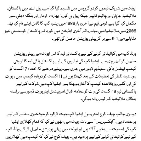
ایونٹ میں شریک ٹیموں کو دو گروپس میں تقسیم کیا گیا ہے، پول اے میں پاکستان،
ملائیشیا، جاپان اور چائینز تائپے جبکہ پول بی کوریا، بھارت ، اومان اور بنگلہ دیش سے
مکمل کیا گیا ہے، قومی ٹیم نے آخری بار 1989 میں ایشیا کپ کا ٹائٹل اپنے نام کیا تھا،
2009 میں ملائیشیا میں ہونے والے آخری ایڈیشن میں کوریا نے پاکستان کوسنسنی خیز
مقابلے میں 1-0 سے ہرا کر پہلی پوزیشن حاصل کی تھی۔
ورلڈ کپ میں کوالیفائی کرنے کے لیے پاکستانی ٹیم کا اس ایونٹ میں پہلی پوزیشن
حاصل کرنا ضروری ہے۔ ایشیا کپ کی تیاریوں کے لیے پاکستان ہاکی ٹیم کا تربیتی
کیمپ نیشنل ہاکی اسٹیڈیم لاہور میں جاری ہے۔ پہلے مرحلے کا اختتام 7 اگست کو
ہوا، عیدالفطر کی تعطیلات کے بعد کھلاڑیوں نے 11 اگست کو دوبارہ کیمپ میں رپورٹ
کی اور اگلے روز باقاعدہ کیمپ کا آغاز ہوچکا ہے، ایشیا کپ میں شرکت کے لیے
پاکستانی ٹیم 19 اگست کی رات کو علامہ اقبال انٹرنیشنل ایئرپورٹ لاہور سے براستہ
بنکاک ملائیشیا کے لیے روانہ ہوگی۔
دوسری جانب چیف کوچ اختر رسول ایشیا کپ جیت کر قوم کو خوشخبری سنانے کے لیے
پراعتماد ہیں، ''ایکسپریس'' سے بات چیت میں انھوں نے کہا کہ تمام کھلاڑی ایشیا
کپ کی اہمیت سے بخوبی آگاہ ہیں اور ایونٹ میں پہلی پوزیشن حاصل کر کے ورلڈ کپ
کے لیے کوالیفائی کرنے کے لیے پر امید ہیں۔ چیف کوچ نے کہا کہ کیمپ میں کھلاڑیوں