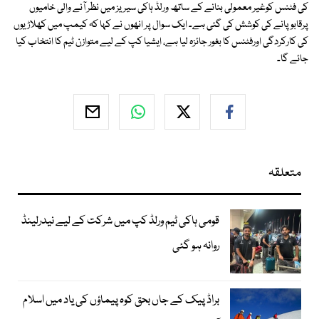
کی فٹنس کوغیر معمولی بنانے کے ساتھ ورلڈ ہاکی سیریز میں نظر آنے والی خامیوں
پرقابوپانے کی کوشش کی گئی ہے۔ ایک سوال پر انھوں نے کہا کہ کیمپ میں کھلاڑیوں
کی کارکردگی اورفٹنس کا بغور جائزہ لیا ہے، ایشیا کپ کے لیے متوازن ٹیم کا انتخاب کیا
جائے گا۔
متعلقہ
قومی ہاکی ٹیم ورلڈ کپ میں شرکت کے لیے نیدرلینڈ
روانہ ہو گئی
براڈ پیک کے جاں بحق کوہ پیماؤں کی یاد میں اسلام