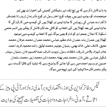
یہ بات قابل ذکر ہے کہ پی ایچ ایف نے سلیکشن کمیٹی کے اختیارات بھی ٹیم
مینجمنٹ کو سونپ دیے ہیں، چیف کوچ اختر رسول اور کوچ طاہر زمان ٹرینر رانا غضنفر،
ڈاکٹر اسد عباس کی رپورٹس کا جائزہ لینے اور کھلاڑیوں کی کیمپ میں کارکردگی کا
جائزہ لینے کے بعد کھلاڑیوں کے انتخاب کو کافی حد تک فائنل کر چکے ہیں تاہم حتمی
اسکواڈ کا اعلان جمعرات کو شام 4 بجے ہوگا۔ ٹیم کا انتخاب کیمپ میں موجود
کھلاڑیوں عمران بٹ، عمران شاہ، مظہر عباس، محمد عمران، محمد عرفان، محمد
عتیق، کاشف علی، خالد بھٹی، رضوان جونیئر، محمد توثیق، راشد محمود، فرید احمد،
عامر شہزاد، وقاص شریف، شفقت رسول، زوہیب اشرف، عبدالحسیم خان، رضوان سینئر ،
شکیل عباسی، علی شان، محمد عمر بھٹہ، محمد دلبر، محمد زبیر ، محمد سلمان
حسین اور وسیم احمد میں سے کیا جائے گا۔واضح رہے کہ ایشیا کپ 24 اگست سے
یکم ستمبر تک ملائیشیا کے شہر ایپوہ میں ہوگا۔