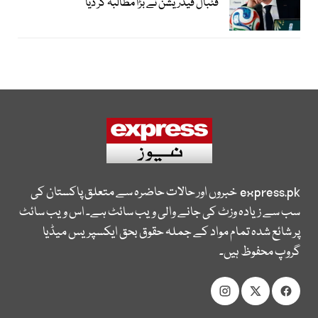
فٹبال فیڈریشن نے بڑا مطالبہ کر دیا
express.pk
خبروں اور حالات حاضرہ سے متعلق پاکستان کی
سب سے زیادہ وزٹ کی جانے والی ویب سائٹ ہے۔ اس ویب سائٹ
پر شائع شدہ تمام مواد کے جملہ حقوق بحق ایکسپریس میڈیا
گروپ محفوظ ہیں۔