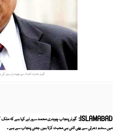
گورنر عشرت العباد سے چوہدری سرور کی ملا
ISLAMABAD:
گورنر پنجاب چوہدری محمد سرور نے کہا ہے کہ ملک کو د
میں سندھ دھرتی سے بھی اتنی ہی محبت کرتا ہوں جتنی پنجاب سے ہے ۔