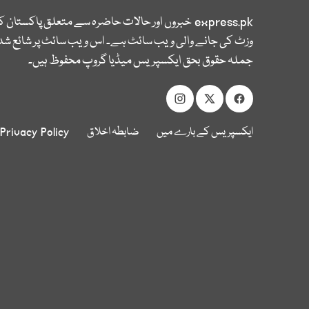
express.pk
خبروں اور حالات حاضرہ سے متعلق پاکستان 
وزٹ کی جانے والی ویب سائٹ ہے۔ اس ویب سائٹ پر شائع شدہ
جملہ حقوق بحق ایکسپریس میڈیا گروپ محفوظ ہیں۔
ایکسپریس کے بارے میں
ضابطہ اخلاق
Privacy Policy