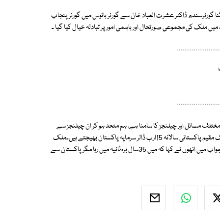
ا گورنرسندھ ڈاکٹر عشرت العباد خان سے گورنر ہائوس میں گورنر پنجاب
یں ملک کی مجموعی صورتحال اور باہمی امور پر تبادلہ خیال کیا گیا ۔
ختلف مسائل اور چیلنجز کا سامنا ہے، ہم متحد ہو کر ان چیلنجز سے
نمٹیں گے اور پاکستان کو ایک مضبوط اور خوشحال ملک بنائیں گے۔ بیرون ملک مقیم پاکستانی سالانہ 15ارب ڈالر سرمایہ پاکستان بھیجتے ہیں۔ملک
کی ترقی میں بیرون ملک مقیم پاکستانیوں کا بھی اہم کردار ہے۔ ایک سوال کے جواب میں انھوں نے کہا کہ میں 35سال برطانیہ میں رہا مگر پاکستان سے