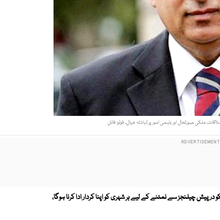
قات، ملکی صورتحال اور باہمی امور پر تبادلہ خیال۔ فوٹو: فائل
رپیش چیلنجز سے نمٹنے کے لیے ہر شہری کو اپنا کردار ادا کرنا ہوگا،