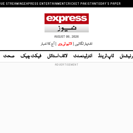
IVE STREAMING
EXPRESS ENTERTAINMENT
CRICKET PAKISTAN
TODAY'S PAPER
AUGUST 06, 2026
اشتہار لگائیں |
لائیو ٹی وی
| آج کا اخبار
ر نیشنل
ٹاپ ٹرینڈ
انٹرٹینمنٹ
لائف اسٹائل
فیکٹ چیک
صحت