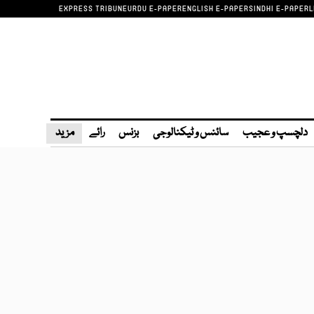
EXPRESS TRIBUNE
URDU E-PAPER
ENGLISH E-PAPER
SINDHI E-PAPER
L
دلچسپ و عجیب
سائنس و ٹیکنالوجی
بزنس
رائے
مزید