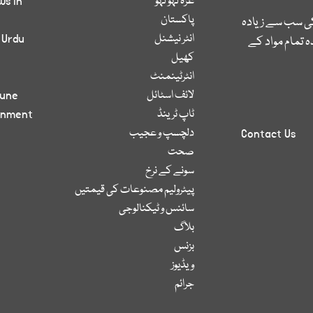
غزہ لہو لہو
ws in
پاکستان
کی سب سے زیادہ
انٹر نیشنل
 Urdu
 تمام مواد کے
کھیل
انٹرٹینمنٹ
لائف اسٹائل
bune
ٹاپ ٹرینڈ
inment
دلچسپ و عجیب
Contact Us
صحت
سونے کے نرخ
پیٹرولیم مصنوعات کی قیمتیں
سائنس و ٹیکنالوجی
بلاگ
بزنس
ویڈیوز
جرائم