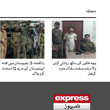
متعلقہ
بیوہ خاتون کے ساتھ زیادتی کرنے
ردالفتنہ-3 : بلوچستان میں فتنہ
والا درندہ صفت سفاک ملزم
الہندوستان کے مزید 12 دہشت
گرفتار
گرد ہلاک