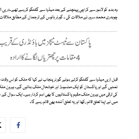
وہ بدھ کو لاہور سے کراچی پہنچنے کے بعد میڈیا سے گفتگو کررہے تھے۔دریں اثن
چوہدری محمد سرور نے ملاقات کی ۔ گورنر ہائوس کے ترجمان کے مطابق ملاقات م
قبل ازیں میڈیا سے گفتگو کرتے ہوئے گورنر پنجاب نے کہا کہ ملک کو اس وقت م
میں نے اپنا تعلق قائم رکھا اور یہ تعلق آئندہ بھی قائم رہے گا۔