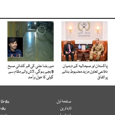
پاکستان اور صومالیہ کے درمیان
میر رضا علی کی قبر کشائی صبح
دفاعی تعاون مزید مضبوط بنانے
9 بجے ہوگی، لاش والے مقام سے
پر اتفاق
گولی کا خول برآمد
صفحۂ اول
 Urdu
تازہ ترین
rdu