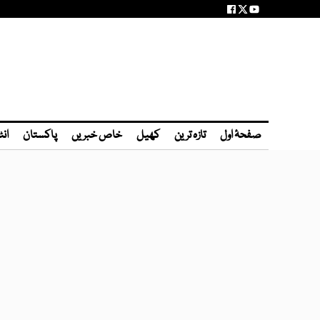
صفحۂ اول
تازہ ترین
کھیل
خاص خبریں
پاکستان
انٹ