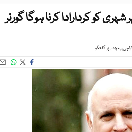
ری کو کردارادا کرنا ہوگا گورنر
اچی پہنچنے پر گفتگو