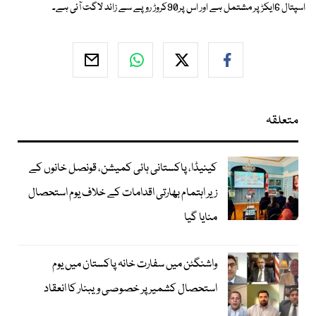
اسپتال 6ایکڑ پر مشتمل ہے اور اس پر90کروڑ روپے سے زائد لاگت آئی ہے۔
متعلقہ
کینیڈا، پاکستانی ہائی کمیشن، قونصل خانوں کے
زیر اہتمام بھارتی اقدامات کے خلاف یوم استحصال
منایا گیا
واشنگٹن میں سفارت خانہ پاکستان میں یوم
استحصال کشمیر پر خصوصی ویبنار کا انعقاد