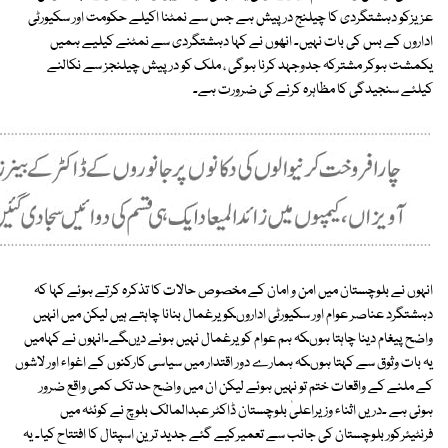
عزیزکو دہشتگردی کا چیلنج درپیش ہے جس سے نمٹنا اکیلے حکومت اور سکیورٹی
اداروں کے بس کی بات نہیں۔ انھوں نے کہا دہشتگردی سے نمٹنے کیلیے ہمیں
یکمشت ہوکر مشترکہ جدوجہد کرنا ہوگی ، ملک کو درپیش چیلنجز سے نکالنے
کیلئے سنجیدگی کا مظاہرہ کرنے کی ضرورت ہے۔
انہوں نے بلوچستان میں امن و امان کے مخصوص حالات کا تذکرہ کرتے ہوئے کہا کہ
دہشتگرد عناصر عوام اور سکیورٹی اداروںکو یرغمال بنانا چاہتے ہیں لیکن میں انہیں
واضح پیغام دینا چاہتا ہوںکہ ہم عوام کو یرغمال نہیں ہونے دیںگے۔انہوں نے کہامیں
یہ بات وثوق سے کہتا ہوںکہ ہمارے دور اقتدار میں سیاسی کارکنوں کے اغواء اور لاشوں
کے ملنے کے واقعات ختم تو نہیں ہوئے لیکن ان میں واضح حد تک کمی واقع ضرور
ہوئی ہے ۔دریں اثناء وزیراعلیٰ بلوچستان ڈاکٹر عبدالمالک بلوچ نے کوئٹہ میں
فرنٹیئرکور بلوچستان کی جانب سے تعمیرکیے گئے جدید ترین اسپتال کا افتتاح کیا۔ یہ