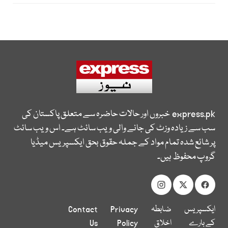
express.pk
خبروں اور حالات حاضرہ سے متعلق پاکستان کی
سب سے زیادہ وزٹ کی جانے والی ویب سائٹ ہے۔ اس ویب سائٹ
پر شائع شدہ تمام مواد کے جملہ حقوق بحق ایکسپریس میڈیا
گروپ محفوظ ہیں۔
ایکسپریس
ضابطہ
Privacy
Contact
کے بارے
اخلاق
Policy
Us