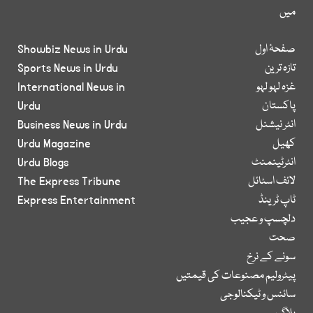
میں
صفحۂ اول
Showbiz News in Urdu
تازہ ترین
Sports News in Urdu
غزہ لہو لہو
International News in
پاکستان
Urdu
انٹر نیشنل
Business News in Urdu
کھیل
Urdu Magazine
انٹرٹینمنٹ
Urdu Blogs
لائف اسٹائل
The Express Tribune
ٹاپ ٹرینڈ
Express Entertainment
دلچسپ و عجیب
صحت
سونے کے نرخ
پیٹرولیم مصنوعات کی قیمتیں
سائنس و ٹیکنالوجی