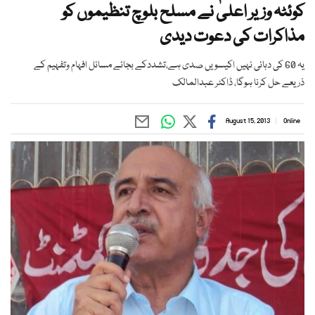
کوئٹہ وزیر اعلیٰ نے مسلح بلوچ تنظیموں کو
مذاکرات کی دعوت دیدی
یہ 60 کی دہائی نہیں اکیسویں صدی ہے،تشددکے بجائے مسائل افہام وتفہیم کے
ذریعے حل کرنا ہوگا، ڈاکٹر عبدالمالک
August 15, 2013
Online