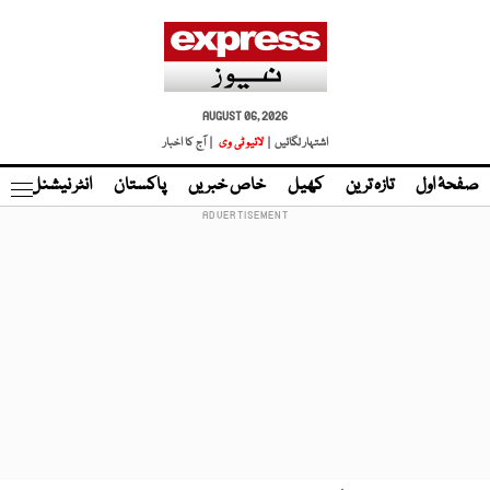
AUGUST 06, 2026
اشتہار لگائیں |
لائیو ٹی وی
| آج کا اخبار
صفحۂ اول
تازہ ترین
کھیل
خاص خبریں
پاکستان
انٹر نیشنل
ٹا