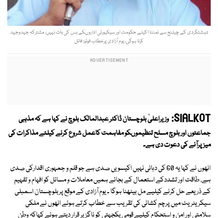
دہشتگردی کے چیلنج سے نمٹنا اکیلے حکومت اور سیکیورٹی اداروںکے بس کی بات نہیں، مشترکہ جہدوجہد
کرنا ہوگی، یوم آزادی پرخطاب فوٹو: فائل
SIALKOT:
وزیراعلیٰ بلوچستان ڈاکٹر عبدالمالک بلوچ نے کہا ہے کہ مذہبی
جماعتوں اور بلوچ مسلح تنظیموںکو مفاہمت کاعمل شروع کرنے کیلئے مذاکرات کی
میز پرآنے کی دعوت دی ہے۔
انھوں نے کہا یہ 60 کی دہائی نہیں اکیسویں صدی ہے جو قلم و جمہوری اقدارکی صدی
ہے، طاقت اور تشددکے استعمال کے بجائے ہمیں معاملات و مسائل کو افہام و تفہیم
کے ذریعے حل کرنے کیلیے مل بیٹھنا ہوگا ۔ یوم آزادی کے موقع پربلوچستان اسمبلی
سیکریٹریٹ میں پرچم کشائی کی تقریب سے خطاب کرتے ہوئے انھوں نے ملکی
سلامتی اور امن و استحکام کیلیے قومی یکجہتی کو ناگزیر قرار دیتے ہوئے کہاکہ وطن