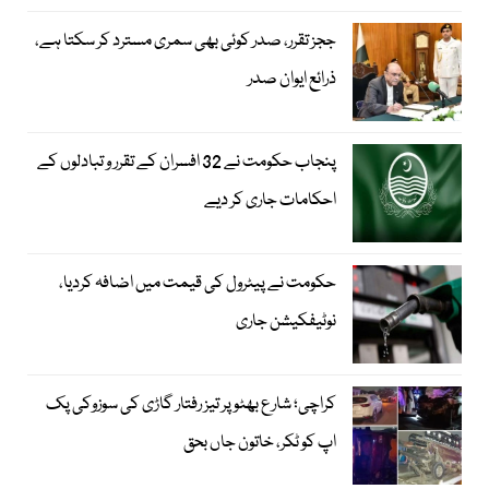
ججز تقرر، صدر کوئی بھی سمری مسترد کر سکتا ہے،
ذرائع ایوان صدر
پنجاب حکومت نے 32 افسران کے تقرر و تبادلوں کے
احکامات جاری کر دیے
حکومت نے پیٹرول کی قیمت میں اضافہ کردیا،
نوٹیفکیشن جاری
کراچی؛ شارع بھٹو پر تیز رفتار گاڑی کی سوزوکی پک
اپ کو ٹکر، خاتون جاں بحق