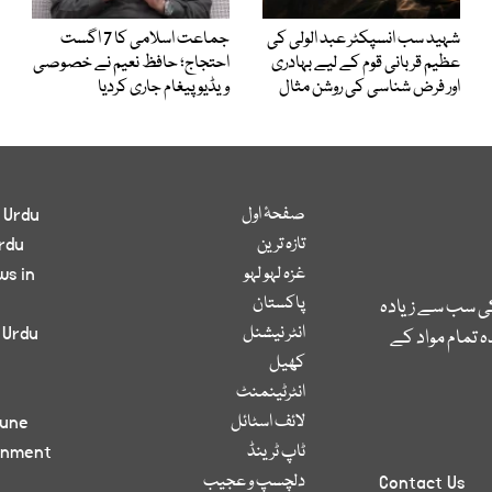
شہید سب انسپکٹر عبد الولی کی
جماعت اسلامی کا 7 اگست
عظیم قربانی قوم کے لیے بہادری
احتجاج؛ حافظ نعیم نے خصوصی
اور فرض شناسی کی روشن مثال
ویڈیو پیغام جاری کردیا
صفحۂ اول
 Urdu
تازہ ترین
rdu
غزہ لہو لہو
ws in
پاکستان
کی سب سے زیادہ
انٹر نیشنل
 Urdu
 تمام مواد کے
کھیل
انٹرٹینمنٹ
لائف اسٹائل
bune
ٹاپ ٹرینڈ
inment
دلچسپ و عجیب
Contact Us