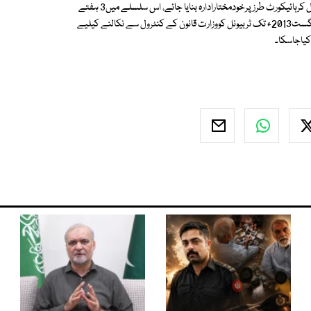
کوہدایت کی تھی کہ فیڈرل سروس ٹریبونل کو وفاقی حکومت کے کنٹرول سے نکال کرہائیکورٹ طرزپرخودمختارادارہ بنایا جائے، اس سلسلے میں3 ہفتے
قبل سپریم کورٹ نے ایک فیصلے میں وفاقی حکومت کوہدایات کی تھیںکہ13 اگست2013ء تک ٹربیونل کووزارت قانون کے کنٹرول سے نکالنے کیلیے
کیاجاسکا۔