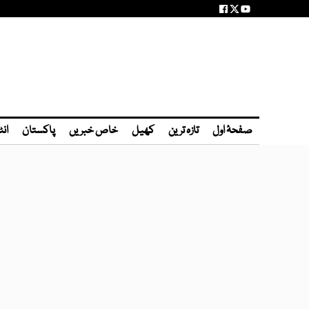
صفحۂ اول
تازہ ترین
کھیل
خاص خبریں
پاکستان
انٹ