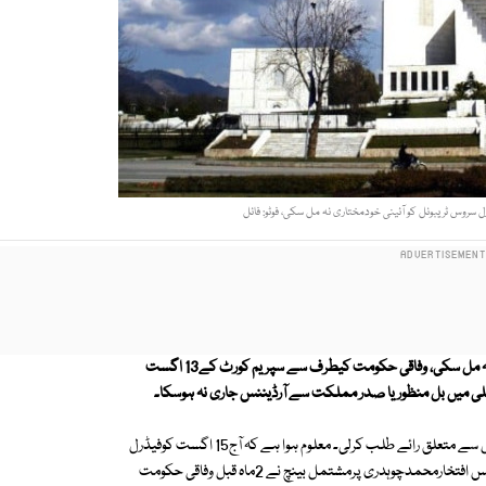
سروس ٹریبونل کو آئینی خودمختاری نہ مل سکی، فوٹو: فائل
سپریم کورٹ کے فیصلے کے باوجودفیڈرل سروس ٹریبونل کو آئینی خودمختاری نہ مل سکی، وفاقی حکومت کیطرف سے سپریم کورٹ کے13 اگست
فیڈرل سروس ٹریبونل انتظامیہ نے وزارت قانون وانصاف سے ٹریبونل کے مستقبل سے متعلق رائے طلب کرلی۔ معلوم ہوا ہے کہ آج15 اگست کوفیڈرل
سروس ٹربیونل غیر فعال ہوجائیگا۔ ذرائع کے مطابق سپریم کورٹ کے چیف جسٹس افتخارمحمدچوہدری پرمشتمل بینچ نے 2ماہ قبل وفاقی حکومت