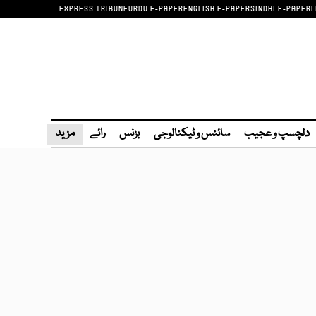
EXPRESS TRIBUNE
URDU E-PAPER
ENGLISH E-PAPER
SINDHI E-PAPER
L
دلچسپ و عجیب
سائنس و ٹیکنالوجی
بزنس
رائے
مزید