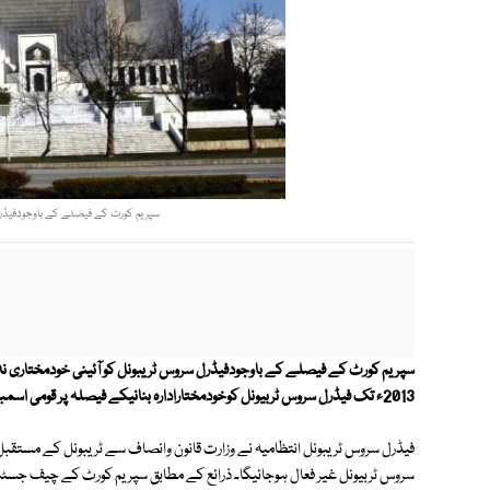
سپریم کورٹ کے فیصلے کے باوجودفیڈرل 
2013ء تک فیڈرل سروس ٹربیونل کوخودمختارادارہ بنانیکے فیصلہ پر قومی اسمبلی میں بل منظوریا صدر مملکت سے آرڈیننس جاری نہ ہوسکا۔