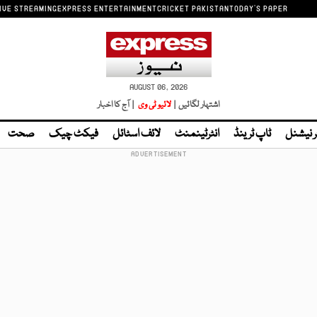
IVE STREAMING
EXPRESS ENTERTAINMENT
CRICKET PAKISTAN
TODAY'S PAPER
AUGUST 06, 2026
اشتہار لگائیں |
لائیو ٹی وی
| آج کا اخبار
ر نیشنل
ٹاپ ٹرینڈ
انٹرٹینمنٹ
لائف اسٹائل
فیکٹ چیک
صحت