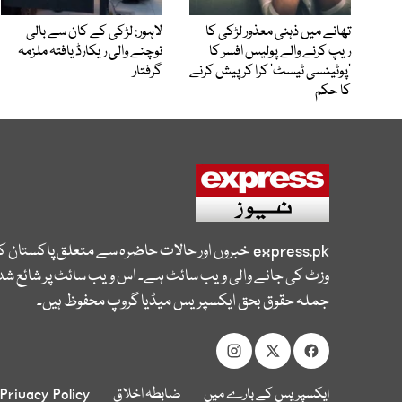
تھانے میں ذہنی معذور لڑکی کا
لاہور: لڑکی کے کان سے بالی
ریپ کرنے والے پولیس افسر کا
نوچنے والی ریکارڈ یافتہ ملزمہ
’پوٹینسی ٹیسٹ‘ کرا کر پیش کرنے
گرفتار
کا حکم
express.pk
خبروں اور حالات حاضرہ سے متعلق پاکستان 
وزٹ کی جانے والی ویب سائٹ ہے۔ اس ویب سائٹ پر شائع شدہ
جملہ حقوق بحق ایکسپریس میڈیا گروپ محفوظ ہیں۔
ایکسپریس کے بارے میں
ضابطہ اخلاق
Privacy Policy