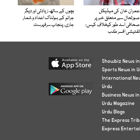
عمران خان کی میڈیکل
بچوں کے ساتھ زیادتی اور دیگر
صورتحال سے متعلق خبر پر
جرائم کے ہولناک اعداد و شمار
صحافی اسد طور کیخلاف کیس:
جاری، پنجاب سرفہرست
تفتیشی افسر طلب
Showbiz News in
Sports News in U
International Ne
Urdu
Business News in
Urdu Magazine
Urdu Blogs
The Express Tri
Express Enterta