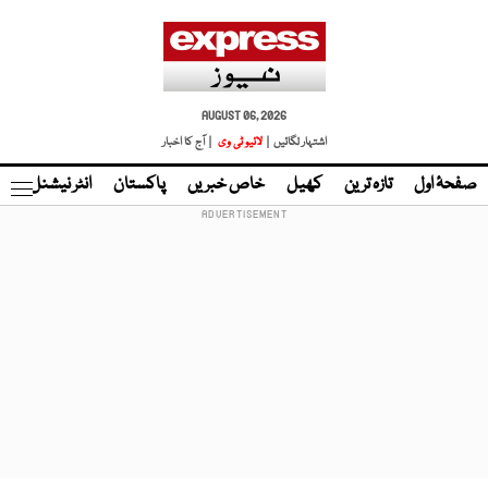
AUGUST 06, 2026
اشتہار لگائیں |
لائیو ٹی وی
| آج کا اخبار
صفحۂ اول
تازہ ترین
کھیل
خاص خبریں
پاکستان
انٹر نیشنل
ٹا