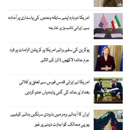
امریکا دوبارہ اپنے سابقہ وعدوں کی پاسداری پر آمادہ
ہے، ایرانی نائب وزیر خارجہ
یوکرین کی سفیر برائے امریکا پر کرپشن الزامات پر فرد
جرم عائد؛ لاکھوں ڈالرز کے اثاثے
امریکا نے ایرانی قدس فورس سے تعلق پر’فلائی
بغداد‘پر عائد کی گئی پابندیاں ختم کردیں
ایران کا آبنائے ہرمز میں بارودی سرنگیں ہٹانے کیلیے
یورپی ممالک کو اجازت دینے پر غور