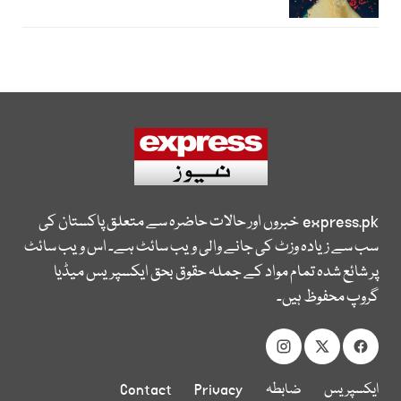
express.pk
خبروں اور حالات حاضرہ سے متعلق پاکستان کی
سب سے زیادہ وزٹ کی جانے والی ویب سائٹ ہے۔ اس ویب سائٹ
پر شائع شدہ تمام مواد کے جملہ حقوق بحق ایکسپریس میڈیا
گروپ محفوظ ہیں۔
ایکسپریس
ضابطہ
Privacy
Contact