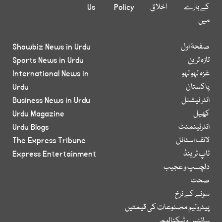
کے بارے
اخلاق
Policy
Us
میں
صفحۂ اول
Showbiz News in Urdu
تازہ ترین
Sports News in Urdu
غزہ لہو لہو
International News in
پاکستان
Urdu
انٹر نیشنل
Business News in Urdu
کھیل
Urdu Magazine
انٹرٹینمنٹ
Urdu Blogs
لائف اسٹائل
The Express Tribune
ٹاپ ٹرینڈ
Express Entertainment
دلچسپ و عجیب
صحت
سونے کے نرخ
پیٹرولیم مصنوعات کی قیمتیں
سائنس و ٹیکنالوجی