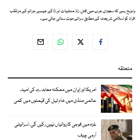
واضح رہے کہ سعودی عرب میں قتل، زنا، منشیات اور ڈاکے جیسے جرائم کے مرتکب
افراد کو اسلامی شریعت کے مطابق سزائے موت سنائی جاتی ہے۔
متعلقہ
امریکا اور ایران میں ممکنہ معاہدے کی امید،
عالمی منڈی میں خام تیل کی قیمتوں میں کمی
غزہ میں فوجی کارروائیاں نہیں رکیں گی، اسرائیلی
آرمی چیف