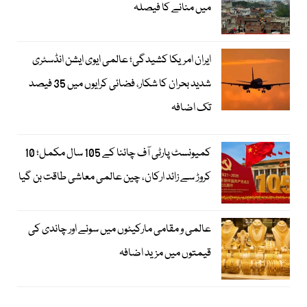
میں منانے کا فیصلہ
ایران امریکا کشیدگی؛ عالمی ایوی ایشن انڈسٹری
شدید بحران کا شکار، فضائی کرایوں میں 35 فیصد
تک اضافہ
کمیونسٹ پارٹی آف چائنا کے 105 سال مکمل؛ 10
کروڑ سے زائد ارکان، چین عالمی معاشی طاقت بن گیا
عالمی و مقامی مارکیٹوں میں سونے اور چاندی کی
قیمتوں میں مزید اضافہ