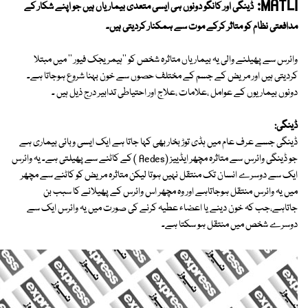
MATLI:
ڈینگی اور کانگو دونوں ہی ایسی متعدی بیماریاں ہیں جو اپنے شکار کے
مدافعتی نظام کو متاثر کرکے موت سے ہمکنار کردیتی ہیں۔
وائرس سے پھیلنے والی یہ بیماریاں متاثرہ شخص کو ''ہیمریجک فیور '' میں مبتلا
کردیتی ہیں اور مریض کے جسم کے مختلف حصوں سے خون بہنا شروع ہوجاتا ہے۔
دونوں بیماریوں کے عوامل ،علامات ،علاج اور احتیاطی تدابیر درج ذیل ہیں ۔
ڈینگی:
ڈینگی جسے عرف عام میں ہڈی توڑ بخار بھی کہا جاتا ہے ایک ایسی وبائی بیماری ہے
جو ڈینگی وائرس سے متاثرہ مچھر ایڈییز (Aedes ) کے کاٹنے سے پھیلتی ہے۔ یہ وائرس
ایک سے دوسرے انسان تک منتقل نہیں ہوتا لیکن متاثرہ مریض کو کاٹنے سے مچھر
میں یہ وائرس منتقل ہوجاتاہے اور وہ مچھر اس وائرس کے پھیلانے کا سبب بن
جاتاہے،جب کہ خون دینے یا اعضاء عطیہ کرنے کی صورت میں یہ وائرس ایک سے
دوسرے شخص میں منتقل ہو سکتا ہے۔