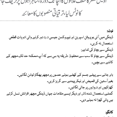
نوٹ:
ڈینگی میں آئی بوپروفن اسپرین اور نیپروکسن جیسی د رد دور کرنے والی ادویات قطعی
استعمال نہ کریں۔
ڈینگی سے بچاؤ کی تدابیر:
ڈینگی سے بچاؤ کا سب سے محفوظ طریقہ یہ ہی ہے کہ آپ ممکنہ حد تک مچھر کے
کاٹنے سے بچیں۔
باہر جانے سے پہلے جسم کے کھلے ہوئے حصوں پر مچھر بھگاؤ لوشن لگائیں۔
بغیر آستین کی قمیض اور نیکر پہننے سے گریز کریں۔
کھڑکیوں اور دروازوں پر جالی لگائیں۔
گملے،استعمال شدہ ٹائر، اور دیگر ایسے مقامات جہاں ڈینگی مچھر افزائش نسل کرتے
ہیں پانی کھڑا نہ ہونے دیں۔
کانگو: