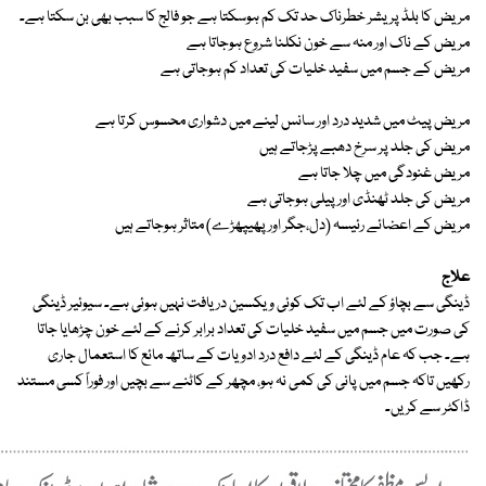
مریض کا بلڈ پریشر خطرناک حد تک کم ہوسکتا ہے جو فالج کا سبب بھی بن سکتا ہے۔
مریض کے ناک اور منہ سے خون نکلنا شروع ہوجاتا ہے
مریض کے جسم میں سفید خلیات کی تعداد کم ہوجاتی ہے
مریض پیٹ میں شدید درد اور سانس لینے میں دشواری محسوس کرتا ہے
مریض کی جلد پر سرخ دھبے پڑجاتے ہیں
مریض غنودگی میں چلا جاتا ہے
مریض کی جلد ٹھنڈی اور پیلی ہوجاتی ہے
مریض کے اعضائے رئیسہ (دل،جگر اور پھیپھڑے) متاثر ہوجاتے ہیں
علاج
ڈینگی سے بچاؤ کے لئے اب تک کوئی ویکسین دریافت نہیں ہوئی ہے۔ سیوئیر ڈینگی
کی صورت میں جسم میں سفید خلیات کی تعداد برابر کرنے کے لئے خون چڑھایا جاتا
ہے۔ جب کہ عام ڈینگی کے لئے دافع درد ادویات کے ساتھ مائع کا استعمال جاری
رکھیں تاکہ جسم میں پانی کی کمی نہ ہو، مچھر کے کاٹنے سے بچیں اور فوراً کسی مستند
ڈاکٹر سے کریں۔