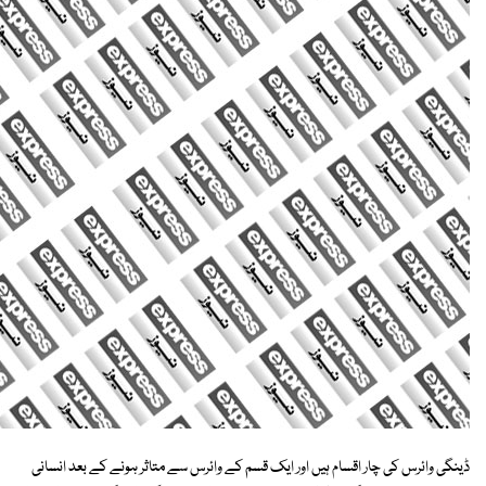
ڈینگی وائرس کی چار اقسام ہیں اور ایک قسم کے وائرس سے متاثر ہونے کے بعد انسانی