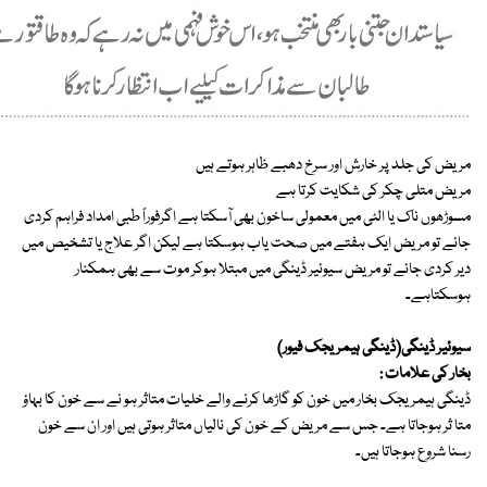
مریض کی جلد پر خارش اور سرخ دھبے ظاہر ہوتے ہیں
مریض متلی چکر کی شکایت کرتا ہے
مسوڑھوں ناک یا الٹی میں معمولی ساخون بھی آسکتا ہے اگرفوراً طبی امداد فراہم کردی
جائے تو مریض ایک ہفتے میں صحت یاب ہوسکتا ہے لیکن اگر علاج یا تشخیص میں
دیر کردی جائے تو مریض سیوئیر ڈینگی میں مبتلا ہوکر موت سے بھی ہمکنار
ہوسکتاہے۔
سیوئیر ڈینگی(ڈینگی ہیمریجک فیور)
بخار کی علامات :
ڈینگی ہیمریجک بخار میں خون کو گاڑھا کرنے والے خلیات متاثر ہو نے سے خون کا بہاؤ
متا ثر ہوجاتا ہے۔ جس سے مریض کے خون کی نالیاں متاثر ہوتی ہیں اور ان سے خون
رسنا شروع ہوجاتا ہیں۔