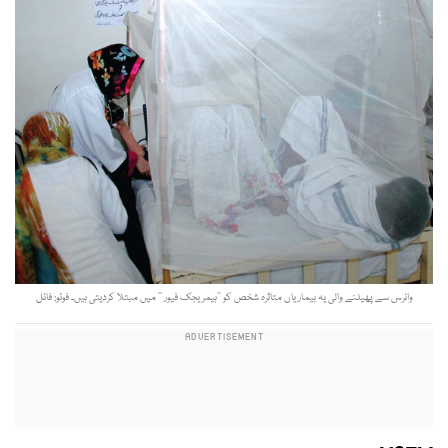
وائرس سے پھیلنے والی یہ بیماریاں متاثرہ شخص کو ’’ہیمریجک فیور ‘‘ میں مبتلا کردیتی ہیں۔ فوٹو: فائل