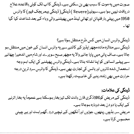
صورت میں یہ موت کا سبب بھی بن سکتی ہے۔ ڈینگی کااب تک کوئی باقاعدہ علاج
دریافت نہیں ہوا ہے۔ سیوئیر(Severe ) ڈینگی( ڈینگی ہیمریجک فیور) کا وائرس
1950 میں پہلی بار فلپائن اور تھائی لینڈ میں پھیلنے والی وباء کے بعد شناخت کیا گیا
تھا ۔
ڈینگی وائرس انسان میں کس طرح منتقل ہوتا ہے؟
ڈینگی سے متاثرہ مادہ مچھر ایڈیز کے کاٹنے سے یہ وائرس انسان کے خون میں منتقل ہو
جاتا ہے۔ صاف پانی میں پایا جانے والا یہ مچھر صبح سویرے اور شام میں اندھیرا چھانے
سے پہلے انسانوں کو اپنا نشانہ بناتا ہے۔ ڈینگی وائرس پھیلنے کی ایک اہم وجہ
استعمال شدہ ٹائروں اور بانس کی تجارت بھی ہے۔ ڈینگی کا وائرس سرد ترین درجہ
حرارت میں بھی زندہ رہنے کی خاصیت رکھتا ہے۔
ڈینگی کی علامات:
ڈینگی کے مریض کو106ڈگری فارن ہائٹ تک تیز بخار ہوسکتا ہے عموماً یہ بخار اترنے
کے ایک یا دو دن بعد دوبارہ ہوجاتا ہے۔
مریض سر، ہڈیوں ،پٹھوں، جوڑوں اور آنکھوں کے نیچے درد ،گھبراہٹ اور بے چینی
محسوس کرتا ہے۔