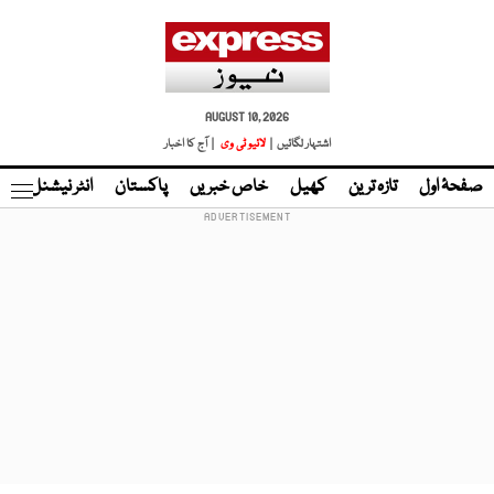
AUGUST 10, 2026
اشتہار لگائیں |
لائیو ٹی وی
| آج کا اخبار
صفحۂ اول
تازہ ترین
کھیل
خاص خبریں
پاکستان
انٹر نیشنل
ٹا