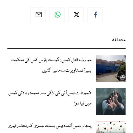
متعلقہ
میر رضا قتل کیس: گیسٹ ہاؤس کس کی ملکیت
ہے؟ دستاویزات سامنے آگئیں
لاہور؛ اے ایس آئی کی لڑکی سے مبینہ زیادتی کیس
میں نیا موڑ
پنجاب میں آئندہ برس بسنت جنوری کے بجائے فروری