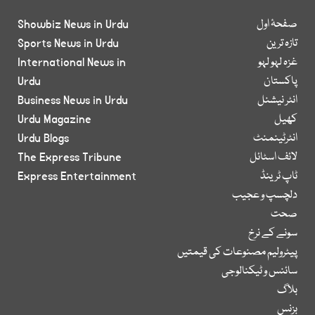
صفحۂ اول
Showbiz News in Urdu
تازہ ترین
Sports News in Urdu
غزہ لہو لہو
International News in
پاکستان
Urdu
انٹر نیشنل
Business News in Urdu
کھیل
Urdu Magazine
انٹرٹینمنٹ
Urdu Blogs
لائف اسٹائل
The Express Tribune
ٹاپ ٹرینڈ
Express Entertainment
دلچسپ و عجیب
صحت
سونے کے نرخ
پیٹرولیم مصنوعات کی قیمتیں
سائنس و ٹیکنالوجی
بلاگ
بزنس