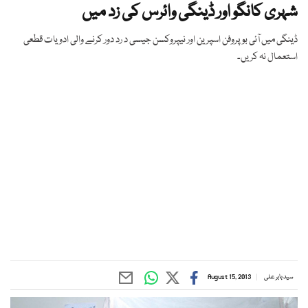
شہری کانگو اور ڈینگی وائرس کی زد میں
ڈینگی میں آئی بوپروفن اسپرین اور نیپروکسن جیسی د رد دور کرنے والی ادویات قطعی
استعمال نہ کریں۔
سید بابر علی
August 15, 2013