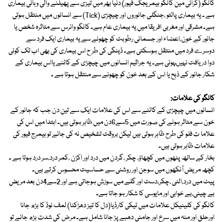
کانگو (کرائی مین کانگو ہیمریجک فیور) دنیا بھر میں تیزی سے پھیلنے والی وبائی بیماری
ہے ۔ یہ بیماری پالتو ،جنگلی جانوروں اور چیچڑی (Tick) سے انسانوں میں منتقل ہوتی
ہے۔ مشرقی اور مغربی افریقا میں یہ بیماری عام ہے۔ کانگو وائرس سے متاثرہ شخص یا
جانور کے خون،اعضاء اور جسمانی رطوبت کو چھونے سے یہ بیماری ایک فرد سے
دوسرے فرد میں منتقل ہوسکتی ہے۔ ڈینگی کی طر ح اس بیماری کی بھی اب تک کوئی
دوا دریافت نہیںہوئی ہے۔ یہ جراثیم انسانوں میں چیچڑی کے کاٹنے یااس بیماری کے
شکار جانور کے ذبح یا اس کے بعد خون کو چھونے سے منتقل ہوتا ہے ۔
کانگو کی علامات:
انسانوں میں چیچڑی کے کاٹنے سے اس کی علامات ایک سے تین دن جب کہ جانور کے
خون سے متاثر ہونے کی صورت میں 5سے6دن میں ظاہر ہوتی ہیں۔ ابتدا میں اس کی
علاما ت فلو کی طرح ظاہر ہوتی ہیں لیکن بروقت تشخیص نہ کی جائے تو ہیمرج فیور کی
علامات ظاہر ہوتی ہیں۔
بخار کے ساتھ پٹھوں میں کچھاؤ، چکر ،گردن میں درد اور اکڑن ،کمر درد،سر درد ہوتا ہے ۔
کچھ مریض آنکھوں میں سوجن اور روشنی سے حساسیت محسوس کرتے ہیں۔
پیٹ میں درد،الٹی ،چکر،دست اور گلے میں سوزش ہوجاتی ہے اور 2سے4دن بعد مریض
بے چینی،بے خوابی اور مایوسی کا شکار ہو جاتا ہے۔
کانگو کی کلینیکل علامات میں ٹیکی کارڈیا(دل کا تیز دھڑکنا) لمف نوڈ کا بڑھ جانا
اورحلق اور منہ میں سرخ اور جامنی دھبے پڑ جانا شامل ہے۔ مرض کی شدت بڑھ جائے تو