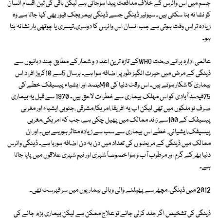
جسم میں اس وائرس کے خلاف مدافعت پیدا ہوجاتی ہے لیکن باقی کی تین اقسام انسان
کو نشا نہ بنا سکتی ہیں۔ سیوئیر ڈینگی جسے ڈینگی ہیمریجک فیور بھی کہا جاتا ہے وہ
زیادہ تر اس وقت ہوتی ہے جب انسان اس وائرس کا دوسری،تیسری یا چوتھی بار نشانہ بنا
ہو۔
عالمی ادارہ برائے صحت WHOکے تازہ ترین اعداد و شمار کے مطابق چند دہائیوں سے
ڈینگی کے مرض میں حیرت انگیز طور پر اضافہ ہوا ہے۔ ہرسال 5سے 10کروڑ افراد اس
بیماری کا شکار ہوتے ہیں۔ اس وقت دنیا کی 40فیصد اور ایشیاء پیسیفک خطے کی
75فیصد آبادی کو اس مہلک بیماری سے خطرات لاحق ہیں۔ 1970 سے قبل یہ بیماری
صرف نو ملکوں میں تھی لیکن اب یہ افریقا،امریکا،مشرقی ،جنوبی ایشیاء اور مغربی
پیسیفک کے 100سے زائد ممالک میں پھیل چکی ہے، جب کہ امریکی،مغربی
پیسیفک،ایشیائی، خطے اس بیماری سے سب سے زیادہ متاثر ہورہے ہیں۔ اور ان
ممالک میں ڈینگی کے مریضو ں کی تعداد میں دن بہ دن اضافہ ہورہا ہے۔ ڈینگی وائرس
دنیا بھر کے گرم اور مرطوب آب و ہوا خصوصاً شہری اور نیم شہری علاقوں میں پایا جاتا
ہے۔
2012 میں ڈینگی، مچھر سے پھیلنے والی وبائی بیماریوں میں سر فہرست تھی۔
ڈینگی کی تشخیص اگر جلد کرلی جائے تو علاج ممکن ہے لیکن بیماری بڑھ جانے کی