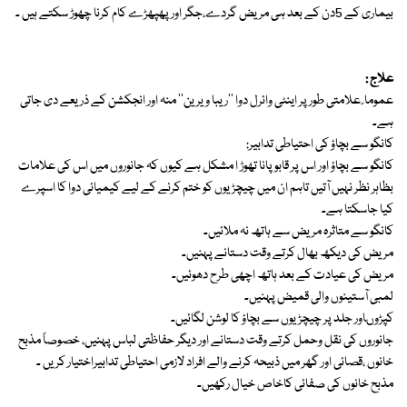
بیماری کے 5دن کے بعد ہی مریض گردے،جگر اور پھپھڑے کام کرنا چھوڑ سکتے ہیں ۔
علاج :
عموما ً علامتی طور پر اینٹی وائرل دوا ''ریبا ویرین'' منہ اور انجکشن کے ذریعے دی جاتی
ہے۔
کانگو سے بچاؤ کی احتیاطی تدابیر:
کانگو سے بچاؤ اور اس پر قابو پانا تھوڑ ا مشکل ہے کیوں کہ جانوروں میں اس کی علامات
بظاہر نظر نہیں آتیں تاہم ان میں چیچڑیوں کو ختم کرنے کے لیے کیمیائی دوا کا اسپرے
کیا جاسکتا ہے۔
کانگو سے متاثرہ مریض سے ہاتھ نہ ملائیں۔
مریض کی دیکھ بھال کرتے وقت دستانے پہنیں۔
مریض کی عیادت کے بعد ہاتھ اچھی طرح دھوئیں۔
لمبی آستینوں والی قمیض پہنیں۔
کپڑوںاور جلد پر چیچڑیوں سے بچاؤ کا لوشن لگائیں۔
جانوروں کی نقل وحمل کرتے وقت دستانے اور دیگر حفاظتی لباس پہنیں، خصوصاً مذبح
خانوں ،قصائی اور گھر میں ذبیحہ کرنے والے افراد لازمی احتیاطی تدابیراختیار کریں ۔
مذبح خانوں کی صفائی کاخاص خیال رکھیں۔