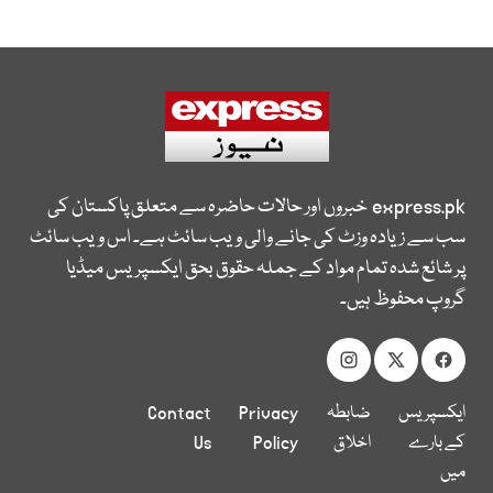
express.pk
خبروں اور حالات حاضرہ سے متعلق پاکستان کی
سب سے زیادہ وزٹ کی جانے والی ویب سائٹ ہے۔ اس ویب سائٹ
پر شائع شدہ تمام مواد کے جملہ حقوق بحق ایکسپریس میڈیا
گروپ محفوظ ہیں۔
ایکسپریس
ضابطہ
Privacy
Contact
کے بارے
اخلاق
Policy
Us
میں