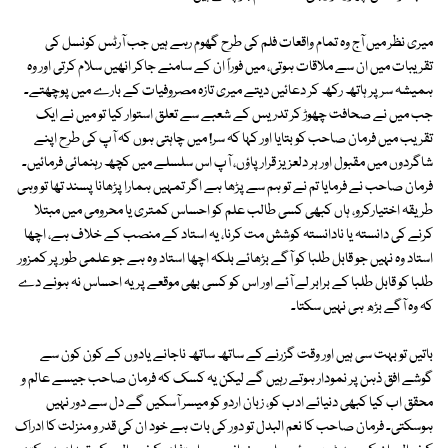
میری نظر میں آج وہ تمام واقعات فلم کی طرح گھوم رہے ہیں جب آرٹس کونسل کی
تقریبات میں ان سے ملاقات ہوتی، میں فوراً ان کے سامنے جاکر انھیں سلام کرتی اور وہ
ہمیشہ سر پر ہاتھ رکھ کر دعائیں دیتے میری تازہ مصروفیات کے بارے میں پوچھتے۔
جب میں نے صحافت چھوڑ کر تدریس کے شعبے سے تعلق استوار کیا تو میں نے ایک
تقریب میں فرمان صاحب کو بتایا اور کہا کہ سر! میں چاہتی ہوں کہ آپ کی طرح اپنے
شاگردوں میں مقبول اور ہر دلعزیز قرار پاؤں، آپ اس سلسلے میں کچھ رہنمائی فرمائیں۔
فرمان صاحب نے فرمایا تم نے تو ہم سے پڑھا ہے اگر تمہیں ہمارا پڑھانا پسند تھا تو وہی
طریقہ اختیارکرو، ہاں کبھی کسی طالب علم کو احساس کمتری یا محرومی میں مبتلا
کرنے کی دانستہ یا نادانستہ کوشش مت کرنا، یہ استاد کے منصب کے خلاف ہے، اچھا
استاد وہ نہیں جو قابل طلبا کو آگے بڑھائے بلکہ اچھا استاد وہ ہے جو علمی طور پر کمزور
طلبا کو قابل طلبا کے برابر لے آئے اور اس کو کسی بھی موقعے پر یہ احساس نہ ہونے دے
کہ وہ آگے بڑھ ہی نہیں سکتا۔
باتیں تو بہت سی ہیں اور وقت گزرنے کے ساتھ ساتھ ناجانے یادوں کے کون کون سے
گوشے افق ذہن پر نمودار ہوتے رہیں گے لیکن یہ کسک کہ فرمان صاحب جیسے عالم و
محقق اب کیا کبھی دنیائے ادب کو، زبان اردو کو میسر آسکیں گے دل سے دور نہیں
ہوسکتی۔ فرمان صاحب کا نعم البدل تو دور کی بات ہے خود ان کی قدر و منزلت کا ادراک