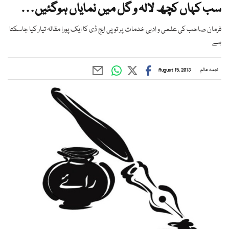
سب کہاں کچھ لالہ و گل میں نمایاں ہوگئیں…
فرمان صاحب کی علمی و ادبی خدمات پر تو پی ایچ ڈی کا ایک پورا مقالہ تیار کیا جاسکتا
ہے
نجمہ عالم
August 15, 2013