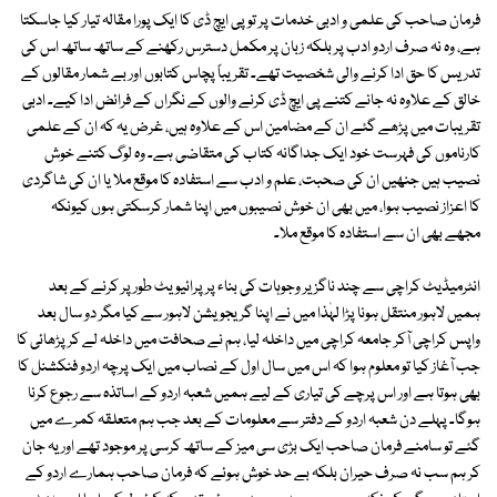
فرمان صاحب کی علمی و ادبی خدمات پر تو پی ایچ ڈی کا ایک پورا مقالہ تیار کیا جاسکتا
ہے، وہ نہ صرف اردو ادب پر بلکہ زبان پر مکمل دسترس رکھنے کے ساتھ ساتھ اس کی
تدریس کا حق ادا کرنے والی شخصیت تھے۔ تقریباً پچاس کتابوں اور بے شمار مقالوں کے
خالق کے علاوہ نہ جانے کتنے پی ایچ ڈی کرنے والوں کے نگراں کے فرائض ادا کیے۔ ادبی
تقریبات میں پڑھے گئے ان کے مضامین اس کے علاوہ ہیں، غرض یہ کہ ان کے علمی
کارناموں کی فہرست خود ایک جداگانہ کتاب کی متقاضی ہے۔ وہ لوگ کتنے خوش
نصیب ہیں جنھیں ان کی صحبت، علم و ادب سے استفادہ کا موقع ملا یا ان کی شاگردی
کا اعزاز نصیب ہوا، میں بھی ان خوش نصیبوں میں اپنا شمار کرسکتی ہوں کیونکہ
مجھے بھی ان سے استفادہ کا موقع ملا۔
انٹرمیڈیٹ کراچی سے چند ناگزیر وجوہات کی بناء پر پرائیویٹ طور پر کرنے کے بعد
ہمیں لاہور منتقل ہونا پڑا لہٰذا میں نے اپنا گریجویشن لاہور سے کیا مگر دو سال بعد
واپس کراچی آکر جامعہ کراچی میں داخلہ لیا، ہم نے صحافت میں داخلہ لے کر پڑھائی کا
جب آغاز کیا تو معلوم ہوا کہ اس میں سال اول کے نصاب میں ایک پرچہ اردو فنکشنل کا
بھی ہوتا ہے اور اس پرچے کی تیاری کے لیے ہمیں شعبہ اردو کے اساتذہ سے رجوع کرنا
ہوگا۔ پہلے دن شعبہ اردو کے دفتر سے معلومات کے بعد جب ہم متعلقہ کمرے میں
گئے تو سامنے فرمان صاحب ایک بڑی سی میز کے ساتھ کرسی پر موجود تھے اور یہ جان
کر ہم سب نہ صرف حیران بلکہ بے حد خوش ہوئے کہ فرمان صاحب ہمارے اردو کے