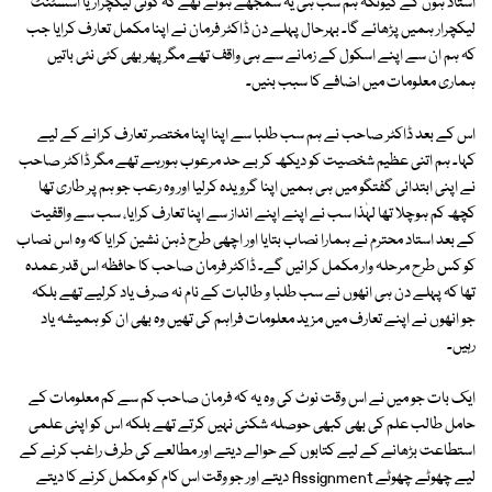
استاد ہوں گے کیونکہ ہم سب ہی یہ سمجھے ہوئے تھے کہ کوئی لیکچرار یا اسسٹنٹ
لیکچرار ہمیں پڑھائے گا۔ بہرحال پہلے دن ڈاکٹر فرمان نے اپنا مکمل تعارف کرایا جب
کہ ہم ان سے اپنے اسکول کے زمانے سے ہی واقف تھے مگر پھر بھی کئی نئی باتیں
ہماری معلومات میں اضافے کا سبب بنیں۔
اس کے بعد ڈاکٹر صاحب نے ہم سب طلبا سے اپنا اپنا مختصر تعارف کرانے کے لیے
کہا۔ ہم اتنی عظیم شخصیت کو دیکھ کر بے حد مرعوب ہورہے تھے مگر ڈاکٹر صاحب
نے اپنی ابتدائی گفتگو میں ہی ہمیں اپنا گرویدہ کرلیا اور وہ رعب جو ہم پر طاری تھا
کچھ کم ہوچلا تھا لہٰذا سب نے اپنے اپنے انداز سے اپنا تعارف کرایا، سب سے واقفیت
کے بعد استاد محترم نے ہمارا نصاب بتایا اور اچھی طرح ذہن نشین کرایا کہ وہ اس نصاب
کو کس طرح مرحلہ وار مکمل کرائیں گے۔ ڈاکٹر فرمان صاحب کا حافظہ اس قدر عمدہ
تھا کہ پہلے دن ہی انھوں نے سب طلبا و طالبات کے نام نہ صرف یاد کرلیے تھے بلکہ
جو انھوں نے اپنے تعارف میں مزید معلومات فراہم کی تھیں وہ بھی ان کو ہمیشہ یاد
رہیں۔
ایک بات جو میں نے اس وقت نوٹ کی وہ یہ کہ فرمان صاحب کم سے کم معلومات کے
حامل طالب علم کی بھی کبھی حوصلہ شکنی نہیں کرتے تھے بلکہ اس کو اپنی علمی
استطاعت بڑھانے کے لیے کتابوں کے حوالے دیتے اور مطالعے کی طرف راغب کرنے کے
لیے چھوٹے چھوٹے Assignment دیتے اور جو وقت اس کام کو مکمل کرنے کا دیتے