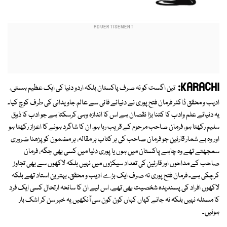
KARACHI:
تین اگست کو نہ صرف پاکستان بلکہ اردو دنیا کی ایک عظیم ہستی،
ادیب و محقق ڈاکٹر فرمان فتح پوری نے دنیائے فانی سے عالم جاویدانی کی طرف کوچ کیا۔
یہ دنیائے علم وادب کا کتنا بڑا نقصان ہے اس کا اندازہ وہی کرسکتا ہے جو ادب کا ذوق
سلیم رکھتا ہو، فرمان صاحب مرحوم کے قریب رہا ہو، ان کا شاگرد ہونے کا اعزاز رکھتا ہو
اور وہ بے شمار قارئین جو فرمان صاحب کی ہر کتاب ہر مقالہ، ہر مضمون کو پڑھنا ضروری
سمجھتے تھے وہ چاہے پاکستان میں ہوں یا پوری دنیا میں کسی بھی جگہ، فرمان
صاحب کے مداحوں اور قارئین کی تعداد سیکڑوں میں نہیں بلکہ لاکھوں سے بھی تجاوز
کرچکی ہے۔ فرمان فتح پوری نہ صرف ایک بڑے ادیب و محقق، بہترین استاد تھے بلکہ
لاکھوں افراد کی پسندیدہ شخصیت بھی تھے، اس لیے ان کا سانحہ ارتحال کسی ایک فرد
کا مسئلہ نہیں بلکہ نہ جانے کہاں کہاں کون کون سی آنکھیں یہ خبر سن کر اشک بار
ہوئیں۔