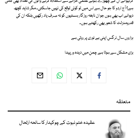
کرنیوالے ان کے چھوڑے ہوئے علمی خزانے سے استفادہ کرنے والوں کی تعداد بھی کتنی
ہے؟ آج اردو کا جو حال ہے اس میں تو کوئی توقع کی نہیں جاسکتی۔ مگر شاید کچھ
دیوانے اب بھی ہوں جو ان نابغہ روزگار ہستیوں کو نہ صرف یاد رکھیں بلکہ ان کی
قدرومنزلت کا شعور بھی رکھتے ہوں۔
ہزاروں سال نرگس اپنی بے نوری پر روتی ہے
بڑی مشکل سے ہوتا ہے چمن میں دیدہ ور پیدا
متعلقہ
عقیدہ ختم نبوت کے چوکیدار کا سانحہ ارتحال