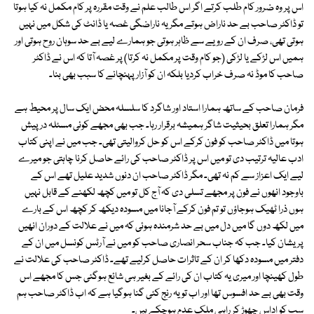
اس پر وہ ضرور کام طلب کرتے اگر اس طالب علم نے وقت مقررہ پر کام مکمل نہ کیا ہوتا
تو ڈاکٹر صاحب بے حد ناراض ہوتے مگر یہ ناراضگی غصہ یا ڈانٹ کی شکل میں نہیں
ہوتی تھی، صرف ان کے رویے سے ظاہر ہوتی جو ہمارے لیے بے حد سوہان روح ہوتی اور
ہمیں اس لڑکے یا لڑکی (جو کام وقت پر مکمل نہ کرتا) پر غصہ آتا کہ اس نے ڈاکٹر
صاحب کا موڈ نہ صرف خراب کردیا بلکہ ان کو آزار پہنچانے کا سبب بھی بنا۔
فرمان صاحب کے ساتھ ہمارا استاد اور شاگرد کا سلسلہ محض ایک سال پر محیط ہے
مگر ہمارا تعلق بحیثیت شاگر ہمیشہ برقرار رہا۔ جب بھی مجھے کوئی مسئلہ درپیش
ہوتا میں ڈاکٹر صاحب کو فون کرکے اس کو حل کروالیتی تھی۔ جب میں نے اپنی کتاب
ادب عالیہ ترتیب دی تو میں اس پر ڈاکٹر صاحب کی رائے حاصل کرنا چاہتی جو میرے
لیے ایک اعزاز سے کم نہ تھی۔ مگر ڈاکٹر صاحب ان دنوں شدید علیل تھے اس کے
باوجود انھوں نے فون پر مجھے تسلی دی کہ آج کل تو میں کچھ لکھنے کے قابل نہیں
ہوں ذرا ٹھیک ہوجاؤں تو تم فون کرکے آجانا میں مسودہ دیکھ کر کچھ اس کے بارے
میں لکھ دوں گا میں دل میں بے حد شرمندہ ہوئی کہ میں نے علالت کے دوران انھیں
پریشان کیا۔ جب کہ جناب سحر انصاری صاحب کو میں نے آرٹس کونسل میں ان کے
دفتر میں مسودہ دکھا کر ان کے تاثرات حاصل کرلیے تھے۔ ڈاکٹر صاحب کی علالت نے
طول کھینچا اور میری یہ کتاب ان کی رائے کے بغیر ہی شائع ہوگئی جس کا مجھے اس
وقت بھی بے حد افسوس تھا اور اب تو یہ رنج کئی گنا ہوگیا ہے کہ اب ڈاکٹر صاحب ہم
سب کو اداس چھوڑ کر راہی ملک عدم ہوچکے ہیں۔