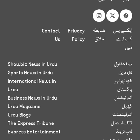
ایکسپریس
ضابطہ
Privacy
Contact
کے بارے
اخلاق
Policy
Us
میں
صفحۂ اول
Showbiz News in Urdu
تازہ ترین
Sports News in Urdu
غزہ لہو لہو
International News in
پاکستان
Urdu
انٹر نیشنل
Business News in Urdu
کھیل
Urdu Magazine
انٹرٹینمنٹ
Urdu Blogs
لائف اسٹائل
The Express Tribune
ٹاپ ٹرینڈ
Express Entertainment