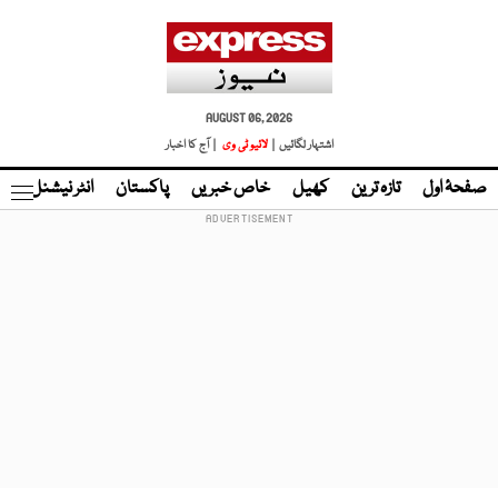
AUGUST 06, 2026
اشتہار لگائیں |
لائیو ٹی وی
| آج کا اخبار
صفحۂ اول
تازہ ترین
کھیل
خاص خبریں
پاکستان
انٹر نیشنل
ٹا