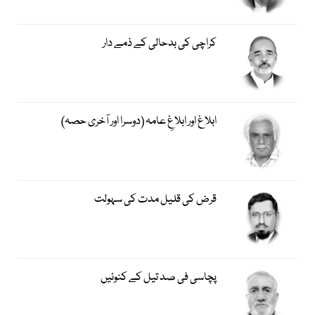
کراچی کی بدحالی کے ذمے دار
ابلاغ اور ابلاغِ عامہ (دوسرا اور آخری حصہ)
قرض کی قلیل مدت کی سہولت
پچاسی فی صد تیل کے کنوئیں