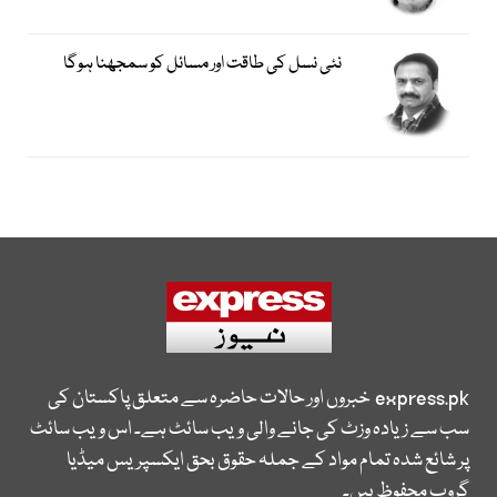
نئی نسل کی طاقت اور مسائل کو سمجھنا ہوگا
express.pk
خبروں اور حالات حاضرہ سے متعلق پاکستان کی
سب سے زیادہ وزٹ کی جانے والی ویب سائٹ ہے۔ اس ویب سائٹ
پر شائع شدہ تمام مواد کے جملہ حقوق بحق ایکسپریس میڈیا
گروپ محفوظ ہیں۔