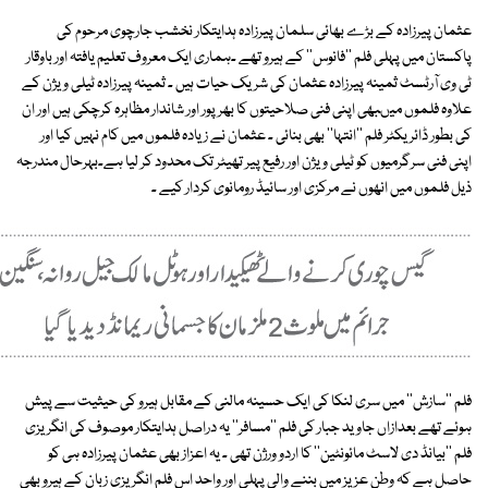
عثمان پیرزادہ کے بڑے بھائی سلمان پیرزادہ ہدایتکار نخشب جارچوی مرحوم کی
پاکستان میں پہلی فلم ''فانوس'' کے ہیرو تھے ۔ہماری ایک معروف تعلیم یافتہ اور باوقار
ٹی وی آرٹسٹ ثمینہ پیرزادہ عثمان کی شریک حیات ہیں ۔ ثمینہ پیرزادہ ٹیلی ویژن کے
علاوہ فلموں میںبھی اپنی فنی صلاحیتوں کا بھرپور اور شاندار مظاہرہ کرچکی ہیں اور ان
کی بطور ڈائریکٹر فلم ''انتہا'' بھی بنائی ۔ عثمان نے زیادہ فلموں میں کام نہیں کیا اور
اپنی فنی سرگرمیوں کو ٹیلی ویژن اور رفیع پیر تھیٹر تک محدود کر لیا ہے۔بہرحال مندرجہ
ذیل فلموں میں انھوں نے مرکزی اور سائیڈ رومانوی کردار کیے ۔
فلم ''سازش'' میں سری لنکا کی ایک حسینہ مالنی کے مقابل ہیرو کی حیثیت سے پیش
ہوئے تھے بعدازاں جاوید جبار کی فلم ''مسافر'' یہ دراصل ہدایتکار موصوف کی انگریزی
فلم ''بیانڈ دی لاسٹ مائونٹین'' کا اردو ورژن تھی ۔ یہ اعزاز بھی عثمان پیرزادہ ہی کو
حاصل ہے کہ وطن عزیز میں بننے والی پہلی اور واحد اس فلم انگریزی زبان کے ہیرو بھی