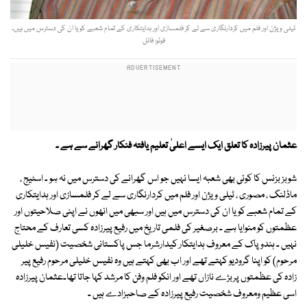
ٹیلی ویژن اور فلم میں کردارنگاری سے لے کر فلمسازی اور ہدایتکاری کے تمام شعبے کو یا ان کی دسترس میں ہیں۔
فوٹو: فائل
عثمان پیرزادہ کا تعلق ایک ایسے اعلیٰ تعلیم یافتہ فنکار گھرانے سے ہے ۔
شوبز بزنس کا کوئی بھی شعبہ ایسا نہیں جو اس گھرانے کی دسترس میں نہ ہو ۔ اسٹیج ،
ماڈلنگ ، مصوری ، ٹیلی ویژن اور فلم میں کردارنگاری سے لے کر فلمسازی اور ہدایتکاری
کے تمام شعبے کو یا ان کی دسترس میں ہیں اور سبھی میں انھوں نے اپنی صلاحیتوں اور
عظمتوں کو منوایا ہے ۔ برصغیر کی فلمی تاریخ میں رفیع پیرزادہ کسی تعارف کے محتاج
نہیں ۔ ہندو پاک کے معروف ہدایتکار کیدارشرما جس پاکستانی شخصیت (نفیس خلیلی
مرحوم) کو اپنا گرودیو کہتے تھے اور اب بھی کہتے ہیں وہ نفیس خلیلی مرحوم رفیع پیر
زادہ کی عظمتوں پربڑے نازاں تھے اور انکو فلم وفن کا مرشد کہا جاتا تھا۔عثمان پیرزادہ
اسی عظیم ومعروف شخصیت رفیع پیرزادہ کے صاحبزادے ہیں ۔