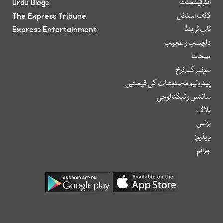
انٹرٹینمنٹ
Urdu Blogs
لائف اسٹائل
The Express Tribune
ٹاپ ٹرینڈ
Express Entertainment
دلچسپ و عجیب
صحت
سونے کے نرخ
پیٹرولیم مصنوعات کی قیمتیں
سائنس و ٹیکنالوجی
بلاگ
بزنس
ویڈیوز
جرائم