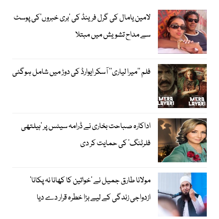
لامین یامال کی گرل فرینڈ کی ’بری خبروں‘کی پوسٹ
سے مداح تشویش میں مبتلا
فلم ’’میرا لیاری‘‘ آسکر ایوارڈ کی دوڑ میں شامل ہوگئی
اداکارہ صباحت بخاری نے ڈرامہ سیٹس پر ’ہیلتھی
فلرٹنگ‘ کی حمایت کر دی
مولانا طارق جمیل نے ’خواتین کا کھانا نہ پکانا‘
ازدواجی زندگی کے لیے بڑا خطرہ قرار دے دیا