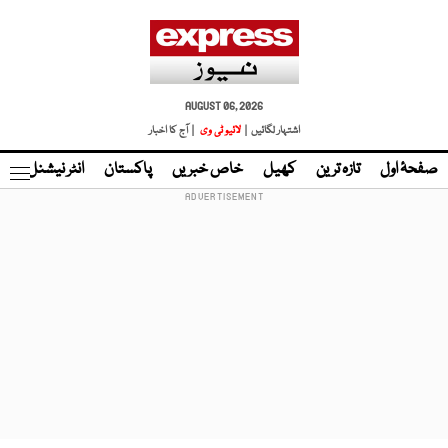
AUGUST 06, 2026
اشتہار لگائیں |
لائیو ٹی وی
| آج کا اخبار
صفحۂ اول
تازہ ترین
کھیل
خاص خبریں
پاکستان
انٹر نیشنل
ٹا