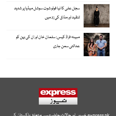
سجل علی کا نیا فوٹو شوٹ سوشل میڈیا پر شدید
تنقید اور مذاق کی زد میں
مبینہ فراڈ کیس: سلمان خان اور ان کی بہن کو
عدالتی سمن جاری
express.pk
خبروں اور حالات حاضرہ سے متعلق پاکستان کی