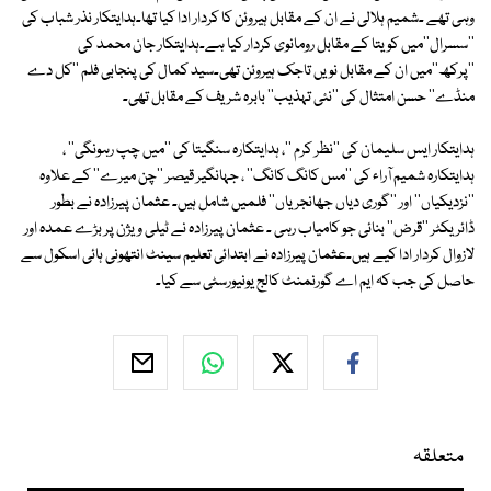
وہی تھے ۔شمیم ہلالی نے ان کے مقابل ہیروئن کا کردار ادا کیا تھا۔ہدایتکار نذر شباب کی
''سسرال''میں کویتا کے مقابل رومانوی کردار کیا ہے۔ہدایتکار جان محمد کی
''پرکھ''میں ان کے مقابل نویں تاجک ہیروئن تھی۔سید کمال کی پنجابی فلم ''کل دے
منڈے'' حسن امتثال کی ''نئی تہذیب'' بابرہ شریف کے مقابل تھی۔
ہدایتکار ایس سلیمان کی ''نظر کرم ''، ہدایتکارہ سنگیتا کی ''میں چپ رہونگی'' ،
ہدایتکارہ شمیم آراء کی ''مس کانگ کانگ'' ، جہانگیر قیصر ''چن میرے'' کے علاوہ
''نزدیکیاں'' اور ''گوری دیاں جھانجریاں'' فلمیں شامل ہیں۔ عثمان پیرزادہ نے بطور
ڈائریکٹر ''قرض'' بنائی جو کامیاب رہی ۔ عثمان پیرزادہ نے ٹیلی ویژن پر بڑے عمدہ اور
لازوال کردار ادا کیے ہیں۔عثمان پیرزادہ نے ابتدائی تعلیم سینٹ انتھونی ہائی اسکول سے
حاصل کی جب کہ ایم اے گورنمنٹ کالج یونیورسٹی سے کیا۔
متعلقہ