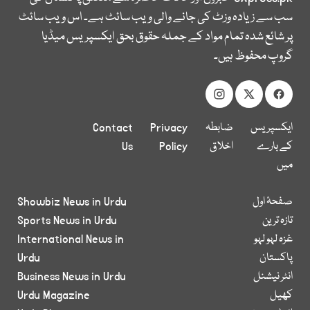
سب سے زیادہ وزٹ کی جانے والی ویب سائٹ ہے۔ اس ویب سائٹ
پر شائع شدہ تمام مواد کے جملہ حقوق بحق ایکسپریس میڈیا
گروپ محفوظ ہیں۔
ایکسپریس
ضابطہ
Privacy
Contact
کے بارے
اخلاق
Policy
Us
میں
صفحۂ اول
Showbiz News in Urdu
تازہ ترین
Sports News in Urdu
غزہ لہو لہو
International News in
پاکستان
Urdu
انٹر نیشنل
Business News in Urdu
کھیل
Urdu Magazine