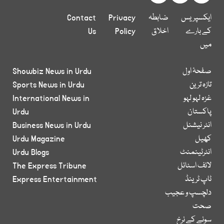
ایکسپریس
ضابطہ
Privacy
Contact
کے بارے
اخلاق
Policy
Us
میں
صفحۂ اول
Showbiz News in Urdu
تازہ ترین
Sports News in Urdu
غزہ لہو لہو
International News in
پاکستان
Urdu
انٹر نیشنل
Business News in Urdu
کھیل
Urdu Magazine
انٹرٹینمنٹ
Urdu Blogs
لائف اسٹائل
The Express Tribune
ٹاپ ٹرینڈ
Express Entertainment
دلچسپ و عجیب
صحت
سونے کے نرخ