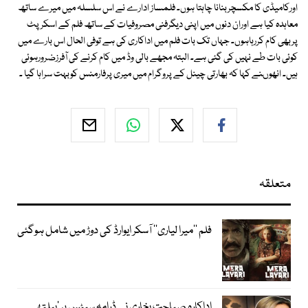
اورکامیڈی کا مکسچربنانا چاہتا ہوں۔ فلمساز ادارے نے اس سلسلہ میں میرے ساتھ
معاہدہ کیا ہے اوران دنوں میں اپنی دیگرفنی مصروفیات کے ساتھ فلم کے اسکرپٹ
پربھی کام کررہاہوں۔ جہاں تک بات فلم میں اداکاری کی ہے توفی الحال اس بارے میں
کوئی بات طے نہیں کی گئی ہے۔ البتہ مجھے بالی وڈ میں کام کرنے کی آفرزضرورہوئی
ہیں۔ انھوںنے کہا کہ بھارتی چینل کے پروگرام میں میری پرفارمنس کوبہت سراہا گیا ۔
متعلقہ
فلم ’’میرا لیاری‘‘ آسکر ایوارڈ کی دوڑ میں شامل ہوگئی
اداکارہ صباحت بخاری نے ڈرامہ سیٹس پر ’ہیلتھی