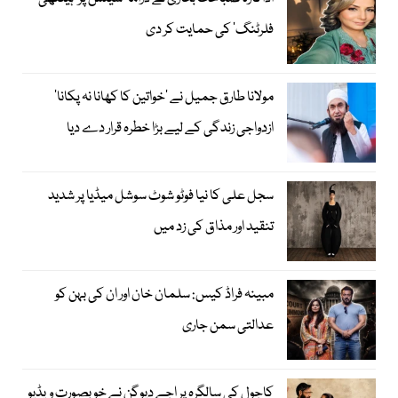
فلرٹنگ‘ کی حمایت کر دی
مولانا طارق جمیل نے ’خواتین کا کھانا نہ پکانا‘
ازدواجی زندگی کے لیے بڑا خطرہ قرار دے دیا
سجل علی کا نیا فوٹو شوٹ سوشل میڈیا پر شدید
تنقید اور مذاق کی زد میں
مبینہ فراڈ کیس: سلمان خان اور ان کی بہن کو
عدالتی سمن جاری
کاجول کی سالگرہ پر اجے دیوگن نے خوبصورت ویڈیو