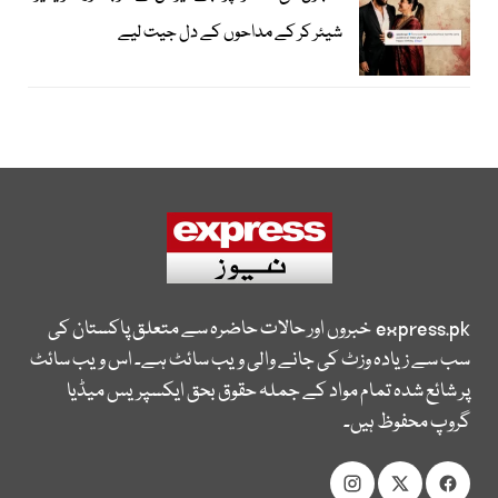
شیئر کر کے مداحوں کے دل جیت لیے
express.pk
خبروں اور حالات حاضرہ سے متعلق پاکستان کی
سب سے زیادہ وزٹ کی جانے والی ویب سائٹ ہے۔ اس ویب سائٹ
پر شائع شدہ تمام مواد کے جملہ حقوق بحق ایکسپریس میڈیا
گروپ محفوظ ہیں۔