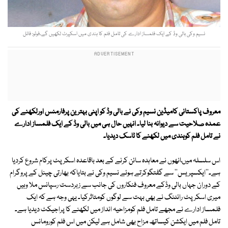
نسیم وکی بالی وڈ کے ایک فلمساز ادارے کی تامل فلم کا ہندی میں اسکپرٹ لکھیں گے۔فوٹو: فائل
معروف پاکستانی کامیڈین نسیم وکی نے بالی وڈ کو اپنی بہترین پرفارمنس اورلکھنے کی
عمدہ صلاحیت سے دیوانہ بنا لیا۔ انہیں حال ہی میں بالی وڈ کے ایک فلمساز ادارے
نے تامل فلم کوہندی میں لکھنے کا ٹاسک دیدیا۔
اس سلسلہ میںانھوں نے معاہدہ سائن کرنے کے بعد باقاعدہ اسکرپٹ پرکام شروع کردیا
ہے۔''ایکسپریس'' سے گفتگوکرتے ہوئے نسیم وکی نے بتایاکہ بھارتی چینل کے پروگرام
کے دوران جہاں بالی وڈکے معروف فنکاروں کی جانب سے زبردست رسپانس ملا وہیں
میری اسکرپٹ رائٹنگ نے بھی بہت سے لوگوں کومتاثرکیا۔ یہی وجہ ہے کہ ایک
فلمساز ادارے نے مجھے تامل فلم کومزاحیہ انداز میں لکھنے کا پراجیکٹ دیدیا ہے۔
تامل فلم میں ایکشن کیساتھ مزاح بھی شامل ہے لیکن میں اس فلم کورومانس