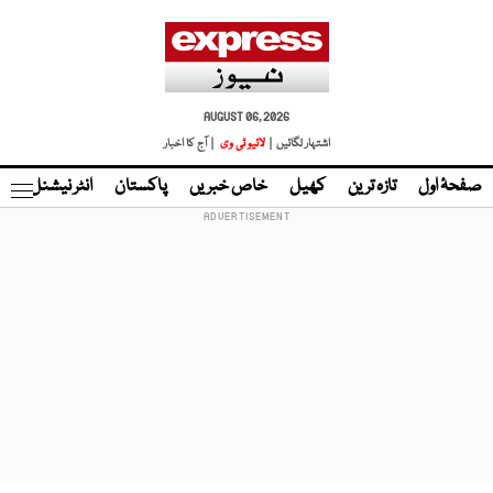
AUGUST 06, 2026
اشتہار لگائیں |
لائیو ٹی وی
| آج کا اخبار
صفحۂ اول
تازہ ترین
کھیل
خاص خبریں
پاکستان
انٹر نیشنل
ٹا