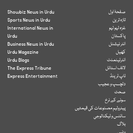
صفحۂ اول
Showbiz News in Urdu
تازہ ترین
Sports News in Urdu
غزہ لہو لہو
International News in
پاکستان
Urdu
انٹر نیشنل
Business News in Urdu
کھیل
Urdu Magazine
انٹرٹینمنٹ
Urdu Blogs
لائف اسٹائل
The Express Tribune
ٹاپ ٹرینڈ
Express Entertainment
دلچسپ و عجیب
صحت
سونے کے نرخ
پیٹرولیم مصنوعات کی قیمتیں
سائنس و ٹیکنالوجی
بلاگ
بزنس