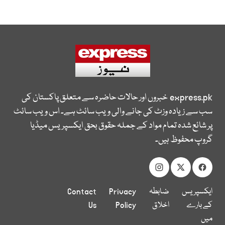
express.pk
خبروں اور حالات حاضرہ سے متعلق پاکستان کی
سب سے زیادہ وزٹ کی جانے والی ویب سائٹ ہے۔ اس ویب سائٹ
پر شائع شدہ تمام مواد کے جملہ حقوق بحق ایکسپریس میڈیا
گروپ محفوظ ہیں۔
ایکسپریس
ضابطہ
Privacy
Contact
کے بارے
اخلاق
Policy
Us
میں