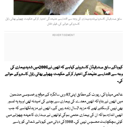
سابق صدرفیڈل کاسترو نےشدیدبیماری کی وجہ سے اقتدارسے علیٰحدگی اختیار کرکے حکومت چھوٹے بھائی راؤل
کاستروکے حوالے کی۔ فوٹو : فائل
کیوباکے سابق صدرفیڈل کاسترونے کہاہے کہ انھوں نے2006میں شدیدبیماری کی
وجہ سے اقتدارسے علیٰحدگی اختیار کرکے حکومت چھوٹے بھائی راؤل کاستروکے حوالے
کی۔
عالمی میڈیاکی رپورٹ کے مطابق اپنی87 ویں سالگرہ کے موقع پرخصوصی مضمون
میں انھوں نے بتایاکہ انھیں معدے کی بیماری سے بچنے کی امیدنہ تھی اوروہ یہ تصور
بھی نہیں کرسکتے تھے کہ مزید 7سال زندہ رہیں گے۔ انھوں نے مزیدلکھاہے کہ جب
انھیں اندازہ ہواکہ ان کی بیماری حتمی ہوگی توانھوں نے صدارت کاعہدہ چھوڑنے میں
کوئی ہچکچاہٹ محسوس نہیں کی۔ 1980کی دہائی میں کیوبانے شمالی کوریاسے