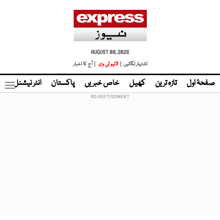
AUGUST 09, 2026
اشتہار لگائیں |
لائیو ٹی وی
| آج کا اخبار
صفحۂ اول
تازہ ترین
کھیل
خاص خبریں
پاکستان
انٹر نیشنل
ٹا