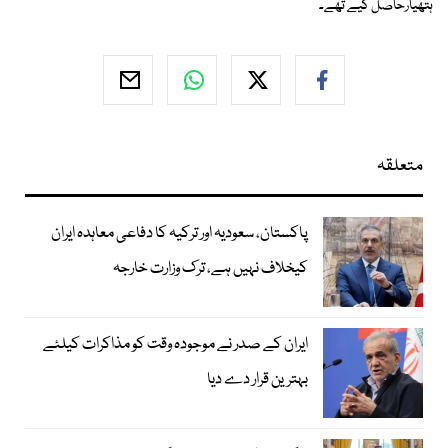
ہتھیارحاصل کیے تھے۔
متعلقہ
پاکستان، سعودیہ اور ترکیہ کا دفاعی معاہدہ ایران
کیخلاف نہیں ہے، ترک وزارت خارجہ
ایران کے صدر نے موجودہ وقت کو مذاکرات کیلئے
بہترین قرار دے دیا