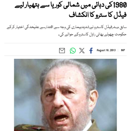
1980کی دہائی میں شمالی کوریا سے ہتھیار لیے
فیڈل کا سترو کا انکشاف
سابق صدرفیڈل کاسترو نےشدیدبیماری کی وجہ سے اقتدارسے علیٰحدگی اختیار کرکے
حکومت چھوٹے بھائی راؤل کاستروکے حوالے کی۔
August 16, 2013
INP