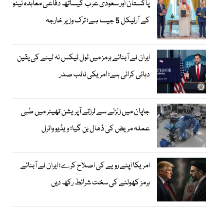
پاکستان اور سعودی عرب کیساتھ دفاعی معاہدہ نیٹو
کے آرٹیکل 5 جیسا ہے؛ ترک وزیر خارجہ
ایران نے آبنائے ہرمز میں ٹول ٹیکس نہ لینے کی یقین
دہانی کرائی ہے؛ امریکی نائب صدر
جاپان میں زلزلے سے لرزتے آپریشن تھیٹر میں طبی
عملہ مریض کی ڈھال بن گیا؛ ویڈیو وائرل
امریکا اپنے رویے کی اصلاح کرے؛ ایران نے آبنائے
ہرمز کھولنے کی سخت شرائط رکھ دیں