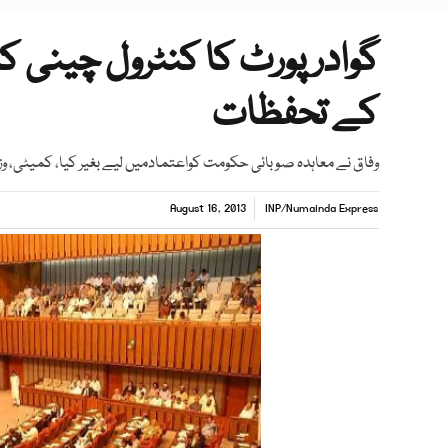
گوادر پورٹ کا کنٹرول چینی 
کے تحفظات
وفاق نے معاہدہ صوبائی حکومت کواعتمادمیں لیے بغیر کیا، کمیٹی، و
August 16, 2013
INP
/
Numainda Express