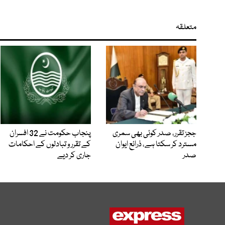
متعلقہ
ججز تقرر، صدر کوئی بھی سمری
پنجاب حکومت نے 32 افسران
مسترد کر سکتا ہے، ذرائع ایوان
کے تقرر و تبادلوں کے احکامات
صدر
جاری کر دیے