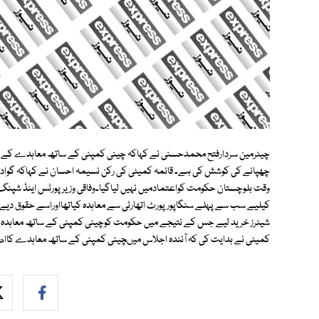
چیئرمین سردارفتح محمدحسنی نے کہاکہ چینی کمپنی کے ساتھ معاہدے کے حوا
چھپانے کی کوشش کی ہے۔ قائمہ کمیٹی کی رکن نسیمہ احسان نے کہاکہ گوادر
وقت بلوچستان حکومت کواعتمادمیں نہیں لیاگیا۔وفاقی وزیرپورٹس اینڈ شپنگ 
شیئرز خرید لیے جس کے نتیجے میں حکومت کوچینی کمپنی کے ساتھ معاہدہ کرن
کمیٹی نے ہدایت کی کہ آئندہ اجلاس میںچینی کمپنی کے ساتھ معاہدے کااص