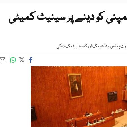
کمپنی کو دینے پر سینیٹ کمیٹی
زارت پورٹس اینڈشپنگ ان کیمرا بریفنگ دیگی