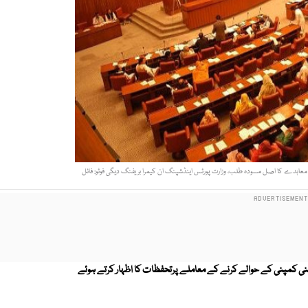
 معاہدے کا اصل مسودہ طلب، وزارت پورٹس اینڈشپنگ ان کیمرا بریفنگ دیگی فوٹو: فائل
نی کمپنی کے حوالے کرنے کے معاملے پرتحفظات کا اظہار کرتے ہوئے