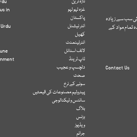
تازہ ترین
rdu
غزہ لہو لہو
ws in
پاکستان
کی سب سے زیادہ
انٹر نیشنل
 Urdu
 تمام مواد کے
کھیل
انٹرٹینمنٹ
لائف اسٹائل
bune
ٹاپ ٹرینڈ
inment
دلچسپ و عجیب
Contact Us
صحت
سونے کے نرخ
پیٹرولیم مصنوعات کی قیمتیں
سائنس و ٹیکنالوجی
بلاگ
بزنس
ویڈیوز
جرائم