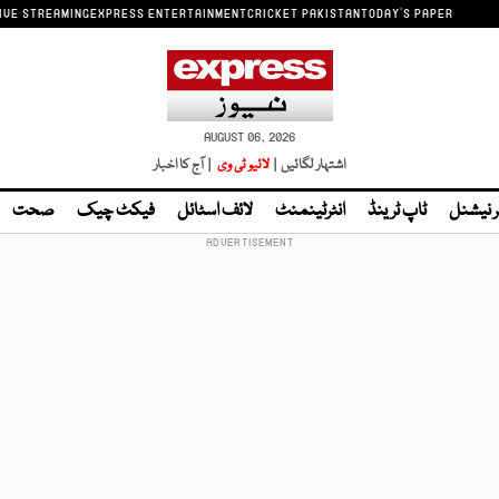
IVE STREAMING
EXPRESS ENTERTAINMENT
CRICKET PAKISTAN
TODAY'S PAPER
AUGUST 06, 2026
اشتہار لگائیں |
لائیو ٹی وی
| آج کا اخبار
ر نیشنل
ٹاپ ٹرینڈ
انٹرٹینمنٹ
لائف اسٹائل
فیکٹ چیک
صحت