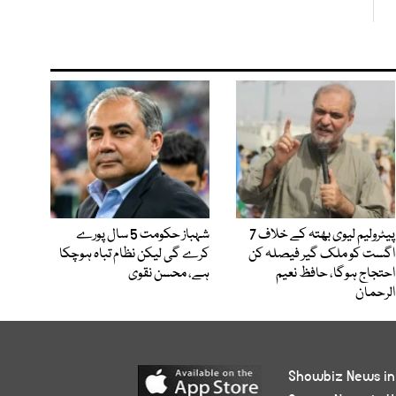
پیٹرولیم لیوی بھتہ کے خلاف 7
شہباز حکومت 5 سال پورے
اگست کو ملک گیر فیصلہ کن
کرے گی لیکن نظام تباہ ہوچکا
احتجاج ہوگا، حافظ نعیم
ہے، محسن نقوی
الرحمان
Showbiz News in