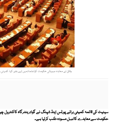
وفاق نے معاہدہ صوبائی حکومت کواعتمادمیں لیے بغیر کیا، کمیٹی،
سینیٹ کی قائمہ کمیٹی برائے پورٹس اینڈ شپنگ نے گوادربندرگاہ کاکنٹرول چی
حکومت سے معاہدے کااصل مسودہ طلب کرلیا ہے۔