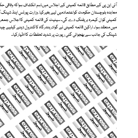
آئی این پی کے مطابق قائمہ کمیٹی کے اجلاس میںاہم انکشاف ہواکہ وفاقی حک
معاہدہ بلوچستان حکومت کواعتمادمیں لیے بغیرکیا، وزارت پورٹس اینڈ شپنگ
کمیٹی کوان کیمرہ بریفنگ دے گی۔ سینیٹ کی قائمہ کمیٹی کااجلاس جمعرا
میں منعقد ہوا۔ اراکین قائمہ کمیٹی نے گوادربندرگاہ کاکنٹرول دینے کیلیے
شپنگ کی جانب سے بھجوائی گئی رپورٹ پر شدید تحفظات کااظہارکیا۔