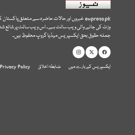
express.pk
خبروں اور حالات حاضرہ سے متعلق پاکستان 
وزٹ کی جانے والی ویب سائٹ ہے۔ اس ویب سائٹ پر شائع شدہ
جملہ حقوق بحق ایکسپریس میڈیا گروپ محفوظ ہیں۔
ایکسپریس کے بارے میں
ضابطہ اخلاق
Privacy Policy