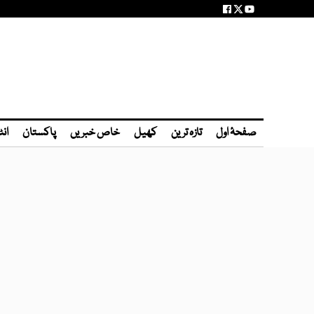
صفحۂ اول
تازہ ترین
کھیل
خاص خبریں
پاکستان
انٹ