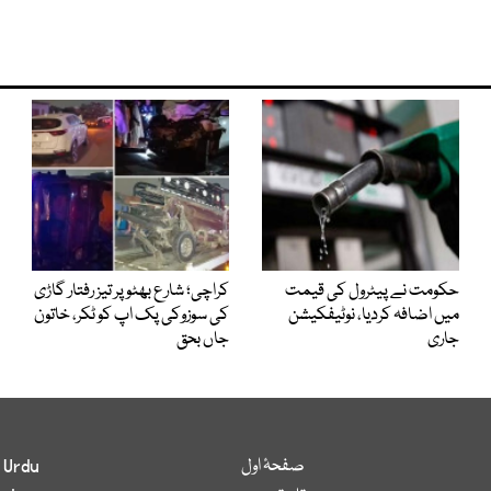
حکومت نے پیٹرول کی قیمت
کراچی؛ شارع بھٹو پر تیز رفتار گاڑی
میں اضافہ کردیا، نوٹیفکیشن
کی سوزوکی پک اپ کو ٹکر، خاتون
جاری
جاں بحق
صفحۂ اول
 Urdu