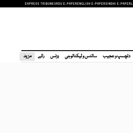
EXPRESS TRIBUNE
URDU E-PAPER
ENGLISH E-PAPER
SINDHI E-PAPER
L
دلچسپ و عجیب
سائنس و ٹیکنالوجی
بزنس
رائے
مزید