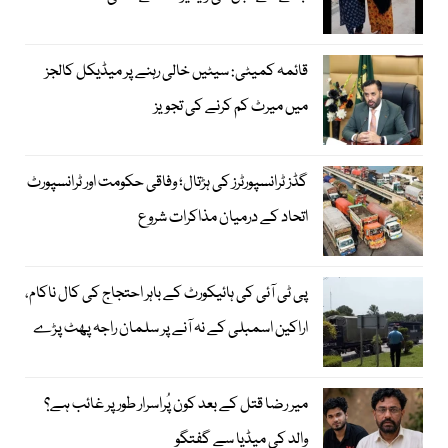
قائمہ کمیٹی: سیٹیں خالی رہنے پر میڈیکل کالجز
میں میرٹ کم کرنے کی تجویز
گڈز ٹرانسپورٹرز کی ہڑتال؛ وفاقی حکومت اور ٹرانسپورٹ
اتحاد کے درمیان مذاکرات شروع
پی ٹی آئی کی ہائیکورٹ کے باہر احتجاج کی کال ناکام،
اراکین اسمبلی کے نہ آنے پر سلمان راجہ پھٹ پڑے
میر رضا قتل کے بعد کون پُراسرار طور پر غائب ہے؟
والد کی میڈیا سے گفتگو