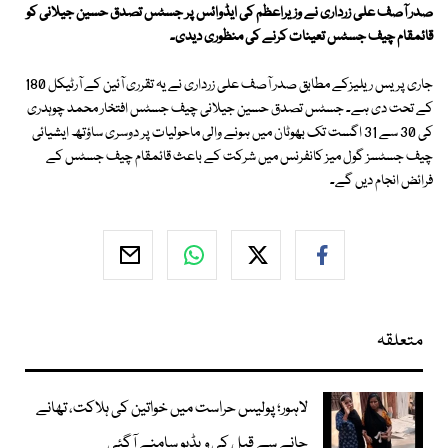
صدر آصف علی زرداری نے وزیراعظم کی ایڈوائس پر جسٹس تصدق حسین جیلانی کو
قائمقام چیف جسٹس تعینات کرنے کی منظوری دیدی۔
جاری پریس ریلیزکے مطابق صدر آصف علی زرداری نے یہ تقرری آئین کے آرٹیکل 180
کے تحت دی ہے۔ جسٹس تصدق حسین جیلانی چیف جسٹس افتخار محمد چوہدری
کی 30 سے 31 اگست تک بھوٹان میں ہونے والی ماحولیات پر دوسری ساؤتھ ایشیائی
چیف جسٹسز گول میز کانفرنس میں شرکت کے باعث قائمقام چیف جسٹس کے
فرائض انجام دیں گے۔
متعلقہ
لاہور؛ پولیس حراست میں خواتین کی ہلاکت، تھانے
جانے سے قبل کی ویڈیو سامنے آگئی