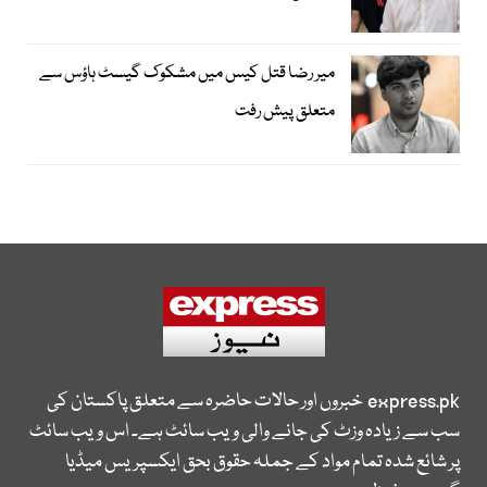
میر رضا قتل کیس میں مشکوک گیسٹ ہاؤس سے
متعلق پیش رفت
express.pk
خبروں اور حالات حاضرہ سے متعلق پاکستان کی
سب سے زیادہ وزٹ کی جانے والی ویب سائٹ ہے۔ اس ویب سائٹ
پر شائع شدہ تمام مواد کے جملہ حقوق بحق ایکسپریس میڈیا