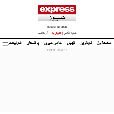
AUGUST 10, 2026
اشتہار لگائیں |
لائیو ٹی وی
| آج کا اخبار
صفحۂ اول
تازہ ترین
کھیل
خاص خبریں
پاکستان
انٹر نیشنل
ٹا