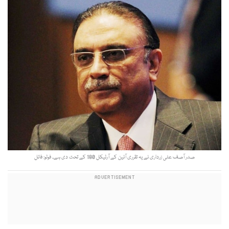
صدر آصف علی زرداری نے یہ تقرری آئین کے آرٹیکل 180 کے تحت دی ہے۔ فوٹو: فائل