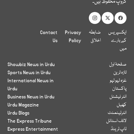
گروپ محفوظ ہیں۔
ایکسپریس
ضابطہ
Privacy
Contact
کے بارے
اخلاق
Policy
Us
میں
صفحۂ اول
Showbiz News in Urdu
تازہ ترین
Sports News in Urdu
غزہ لہو لہو
International News in
پاکستان
Urdu
انٹر نیشنل
Business News in Urdu
کھیل
Urdu Magazine
انٹرٹینمنٹ
Urdu Blogs
لائف اسٹائل
The Express Tribune
ٹاپ ٹرینڈ
Express Entertainment