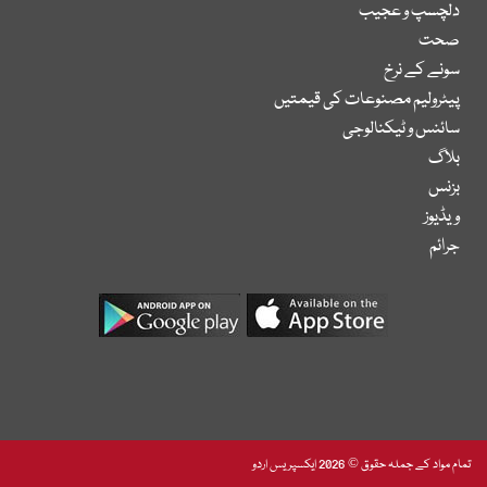
دلچسپ و عجیب
صحت
سونے کے نرخ
پیٹرولیم مصنوعات کی قیمتیں
سائنس و ٹیکنالوجی
بلاگ
بزنس
ویڈیوز
جرائم
تمام مواد کے جملہ حقوق © 2026 ایکسپریس اردو