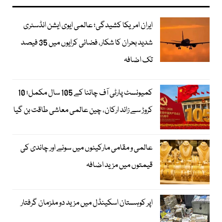
ایران امریکا کشیدگی؛ عالمی ایوی ایشن انڈسٹری
شدید بحران کا شکار، فضائی کرایوں میں 35 فیصد
تک اضافہ
کمیونسٹ پارٹی آف چائنا کے 105 سال مکمل؛ 10
کروڑ سے زائد ارکان، چین عالمی معاشی طاقت بن گیا
عالمی و مقامی مارکیٹوں میں سونے اور چاندی کی
قیمتوں میں مزید اضافہ
اپر کوہستان اسکینڈل میں مزید دو ملزمان گرفتار