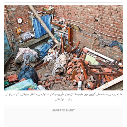
ضلع بھر میں خستہ حال گھروں میں مقیم خاندان فوری طورپر سرکاری اسکولز میں منتقل ہوجائیں، ڈی سی او کی
ہدایت . فوٹو:فائل