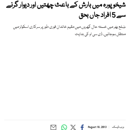
شیخوپورہ میں بارش کے باعث چھتیں اور دیوار گرنے
سے 5 افراد جاں بحق
ضلع بھر میں خستہ حال گھروں میں مقیم خاندان فوری طورپر سرکاری اسکولز میں
منتقل ہوجائیں، ڈی سی او کی ہدایت
ویب ڈیسک
August 16, 2013