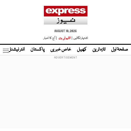
AUGUST 10, 2026
اشتہار لگائیں |
لائیو ٹی وی
| آج کا اخبار
صفحۂ اول
تازہ ترین
کھیل
خاص خبریں
پاکستان
انٹر نیشنل
ٹا