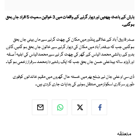
بارش کے باعث چھتیں اور دیوار گرنے کے واقعات میں 3 خواتین سمیت 5 افراد جاں بحق
ہوگئے۔
صدر فاروق آباد کے علاقے پنڈور میں مکان کی چھت گرنے سے ماں بیٹی جاں بحق
ہوگئیں جب کہ صفدر آباد میں مکان کی دیوار گرنے سے خاتون جاں بحق ہو گئیں،گاؤں
بدرو کے رہائشی محمد الیاس کے گھر کی چھت گر نے سے محمدالیاس کی اہلیہ آصفہ
اور ڈیڑھ سالہ بیٹاعلی حسن جاں بحق جب کہ ایک رشتے دارمحمد سرفراز زخمی ہو گیا۔
ڈی سی او علی جان نے ضلع بھر میں خستہ حال گھروں میں مقیم خاندانوں کوفوری
طورپر سرکاری اسکولز میں منتقل ہونے کی ہدایات جاری کردی ہیں۔
متعلقہ