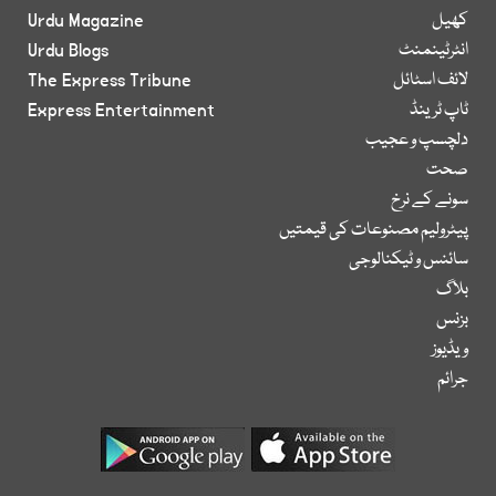
کھیل
Urdu Magazine
انٹرٹینمنٹ
Urdu Blogs
لائف اسٹائل
The Express Tribune
ٹاپ ٹرینڈ
Express Entertainment
دلچسپ و عجیب
صحت
سونے کے نرخ
پیٹرولیم مصنوعات کی قیمتیں
سائنس و ٹیکنالوجی
بلاگ
بزنس
ویڈیوز
جرائم