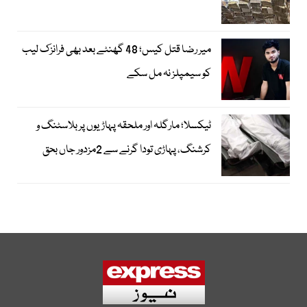
میر رضا قتل کیس؛ 48 گھنٹے بعد بھی فرانزک لیب
کو سیمپلز نہ مل سکے
ٹیکسلا؛ مارگلہ اور ملحقہ پہاڑیوں پر بلاسٹنگ و
کرشنگ، پہاڑی تودا گرنے سے 2مزدور جاں بحق