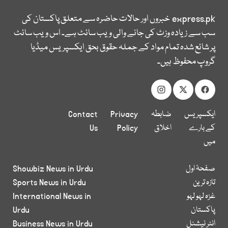
express.pk
خبروں اور حالات حاضرہ سے متعلق پاکستان کی
سب سے زیادہ وزٹ کی جانے والی ویب سائٹ ہے۔ اس ویب سائٹ
پر شائع شدہ تمام مواد کے جملہ حقوق بحق ایکسپریس میڈیا
گروپ محفوظ ہیں۔
ایکسپریس
ضابطہ
Privacy
Contact
کے بارے
اخلاق
Policy
Us
میں
صفحۂ اول
Showbiz News in Urdu
تازہ ترین
Sports News in Urdu
غزہ لہو لہو
International News in
پاکستان
Urdu
انٹر نیشنل
Business News in Urdu