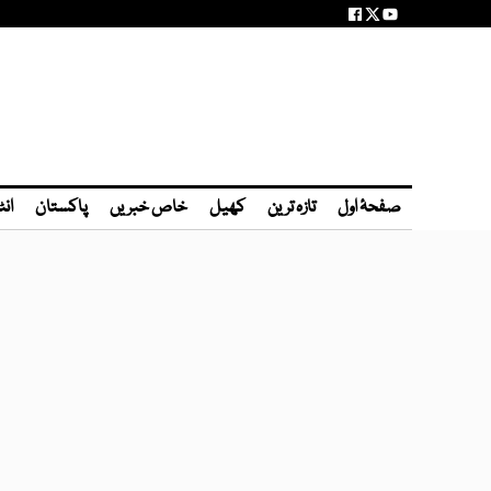
صفحۂ اول
تازہ ترین
کھیل
خاص خبریں
پاکستان
انٹ