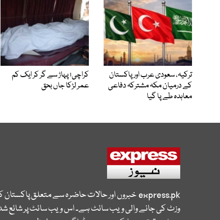
ترکیہ، سعودی عرب اور پاکستان
کراچی؛ پہاڑ سے گر کر ایک کم
کے درمیان مکہ مشترکہ دفاعی
عمر لڑکا جاں بحق
معاہدہ طے پا گیا
express.pk
خبروں اور حالات حاضرہ سے متعلق پاکستان 
وزٹ کی جانے والی ویب سائٹ ہے۔ اس ویب سائٹ پر شائع شدہ