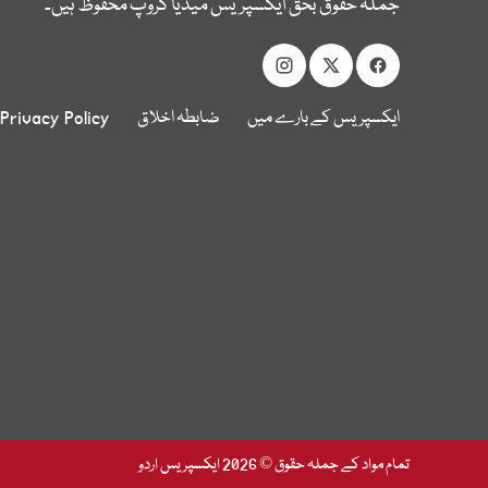
جملہ حقوق بحق ایکسپریس میڈیا گروپ محفوظ ہیں۔
ایکسپریس کے بارے میں
ضابطہ اخلاق
Privacy Policy
تمام مواد کے جملہ حقوق © 2026 ایکسپریس اردو