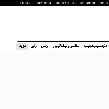
EXPRESS TRIBUNE
URDU E-PAPER
ENGLISH E-PAPER
SINDHI E-PAPER
L
دلچسپ و عجیب
سائنس و ٹیکنالوجی
بزنس
رائے
مزید