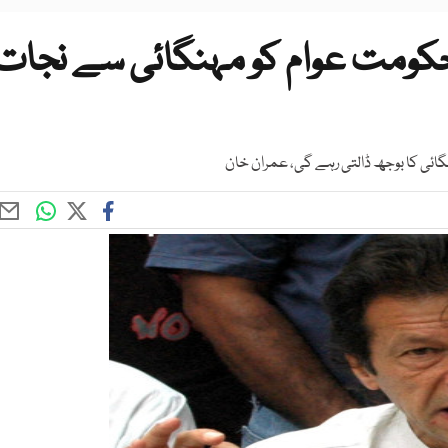
حکومت عوام کو مہنگائی سے نجات
ئی کا بوجھ ڈالتی رہے گی، عمران خان