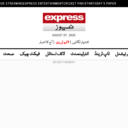
IVE STREAMING
EXPRESS ENTERTAINMENT
CRICKET PAKISTAN
TODAY'S PAPER
AUGUST 07, 2026
اشتہار لگائیں |
لائیو ٹی وی
| آج کا اخبار
ر نیشنل
ٹاپ ٹرینڈ
انٹرٹینمنٹ
لائف اسٹائل
فیکٹ چیک
صحت