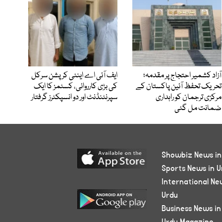
آزاد کشمیر احتجاج پر مقدمہ؛
ایف آئی اے اینٹی کرپشن سرکل
تحریک تحفظ آئین پاکستان کے
کی بڑی کارروائی، کسٹمز کا ایک
مرکزی ترجمان کو راہداری
سپرنٹنڈنٹ اور دو انسپکٹرز گرفتار
ضمانت مل گئی
Showbiz News in
Sports News in U
International Ne
Urdu
Business News in