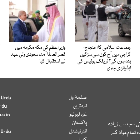
جماعت اسلامی کا احتجاج:
وزیرِ اعظم کی مکہ مکرمہ میں
کراچی میں آج کون سی سڑکیں
قصر الصفا آمد، سعودی ولی عہد
بند ہوں گی؟ ٹریفک پولیس کی
نے استقبال کیا
ایڈوائزری جاری
صفحۂ اول
 Urdu
تازہ ترین
rdu
غزہ لہو لہو
ws in
پاکستان
کی سب سے زیادہ
انٹر نیشنل
 Urdu
 تمام مواد کے