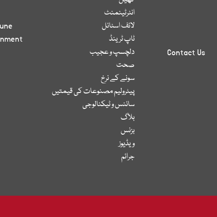
کھیل
انٹرٹینمنٹ
لائف اسٹائل
bune
ٹاپ ٹرینڈ
inment
دلچسپ و عجیب
Contact Us
صحت
سونے کے نرخ
پیٹرولیم مصنوعات کی قیمتیں
سائنس و ٹیکنالوجی
بلاگ
بزنس
ویڈیوز
جرائم