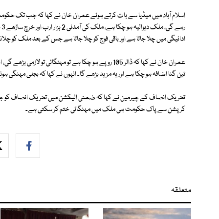
اسلام آباد میں میڈیا سے بات کرتے ہوئے عمران خان نے کہا کہ جب تک حکومت 
ادائیگی میں چلا جاتا ہے اور باقی فوج کو چلا جاتا ہے جس کے بعد ملک کو چل
تین گنا اضافہ ہو چکا ہے اور یہ مزید بڑھے گا۔ انہوں نے کہا کہ بجلی مہنگی ہو
تحریک انصاف کے چیرمین نے کہا کہ ضمنی الیکشن میں تحریک انصاف کو جیتنا
کرپشن سے پاک حکومت ہی ملک میں مہنگائی ختم کر سکتی ہے۔
متعلقہ