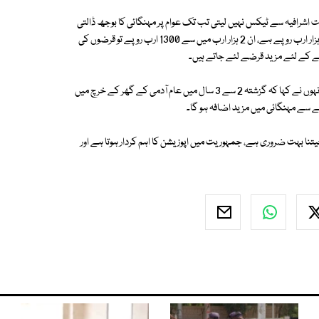
اشرافیہ سے ٹیکس نہیں لیتی تب تک عوام پر مہنگائی کا بوجھ ڈالتی
رہے گی، ملک دیوالیہ ہو چکا ہے، ملک کی آمدنی 2 ہزار ارب اور خرچ ساڑھے 3 ہزار ارب روپے ہے، ان 2 ہزار ارب میں سے 1300 ارب روپے تو قرضوں کی
انے کے لئے مزید قرضے لئے جاتے ہیں۔
عمران خان نے کہا کہ ڈالر 105 روپے ہو چکا ہے تو مہنگائی تو لازمی بڑھے گی، انہوں نے کہا کہ گزشتہ 2 سے 3 سال میں عام آدمی کے گھر کے خرچ میں
نے سے مہنگائی میں مزید اضافہ ہو گا۔
 بہت ضروری ہے، جمہوریت میں اپوزیشن کا اہم کردار ہوتا ہے اور