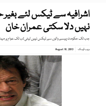
اشرافیہ سے ٹیکس لئے بغیر 
نہیں دلا سکتی عمران خان
جب تک حکومت پیسے والوں سے ٹیکس نہیں لیتی تب تک عوام پر مہنگا
ویب ڈیسک
August 16, 2013