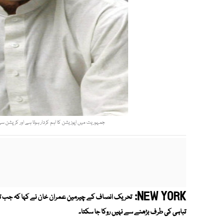
جمہوریت میں اپوزیشن کا اہم کردار ہوتا ہے اور کرپشن 
NEW YORK:
تحریک انصاف کے چیرمین عمران خان نے کہا کہ جب 
تباہی کی طرف بڑھنے سے نہیں روکا جا سکتا۔