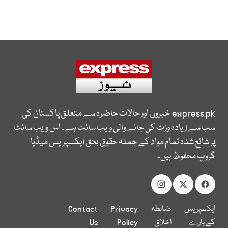
express.pk
خبروں اور حالات حاضرہ سے متعلق پاکستان کی
سب سے زیادہ وزٹ کی جانے والی ویب سائٹ ہے۔ اس ویب سائٹ
پر شائع شدہ تمام مواد کے جملہ حقوق بحق ایکسپریس میڈیا
گروپ محفوظ ہیں۔
ایکسپریس
ضابطہ
Privacy
Contact
کے بارے
اخلاق
Policy
Us