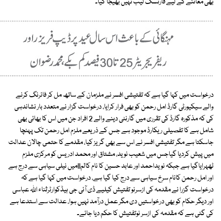
بھی معائنے کے لیے فارنسک لیب نہیں بھیجا گیا۔
درخواست میں کہا گیا ہے کہ تفتیشی افسر نے ملزمان کے ساتھ مل کر فائرنگ کرنے
والے سیکیورٹی گارڈ امل رحمن کو بھی فرار کرایا، درخواست گزار نے متعدد بار نشاندہی
کی کہ مذکورہ گارڈ کی تقرری میں گارنٹی دینے والے 2 افراد جن میں اس کا بھائی بھی
شامل ہے کا تفصیلی ریکارڈ موجود ہے جس کے ذریعے ملزم امل رحمن تک پہنچا
جاسکتا ہے مگر تفتیشی افسر نے اس سے بھی گریز کیا، مقدمے کا حتمی چالان عدالت
میں پیش کردیا گیاجس میں شعیب نوید، مشتاق اور محمد ادریس کو مرکزی ملزم
ٹھہرایاگیا ہے جبکہ نویداحمد اور عابد حسین کا نام کالمIIمیں نیلی سیاہی سے درج ہے
اور امل رحمن کانام سرخ سیاہی سے درج کیا گیا ہے، درخواست میں کہا گیا ہے کہ
درخواست گزرا نے مقدمہ کی ازسرنو تفتیش کیلیے ڈی آئی جی ہیڈکوارٹرثناء اللہ عباسی
اور دیگر حکام کو بھی درخواستیں دی مگر عمل درآمد نہیں ہوا، عدالت سے استدعا ہے
کی گئی ہے کہ مقدمہ کی ازسر نوتفتیش کا حکم دیا جائے۔