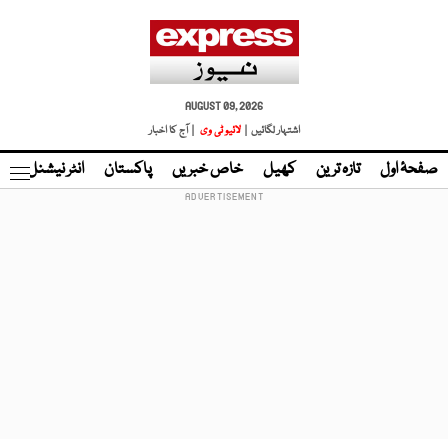
AUGUST 09, 2026
اشتہار لگائیں |
لائیو ٹی وی
| آج کا اخبار
صفحۂ اول
تازہ ترین
کھیل
خاص خبریں
پاکستان
انٹر نیشنل
ٹا