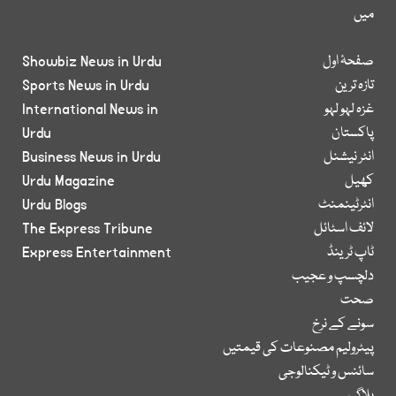
میں
صفحۂ اول
Showbiz News in Urdu
تازہ ترین
Sports News in Urdu
غزہ لہو لہو
International News in
پاکستان
Urdu
انٹر نیشنل
Business News in Urdu
کھیل
Urdu Magazine
انٹرٹینمنٹ
Urdu Blogs
لائف اسٹائل
The Express Tribune
ٹاپ ٹرینڈ
Express Entertainment
دلچسپ و عجیب
صحت
سونے کے نرخ
پیٹرولیم مصنوعات کی قیمتیں
سائنس و ٹیکنالوجی