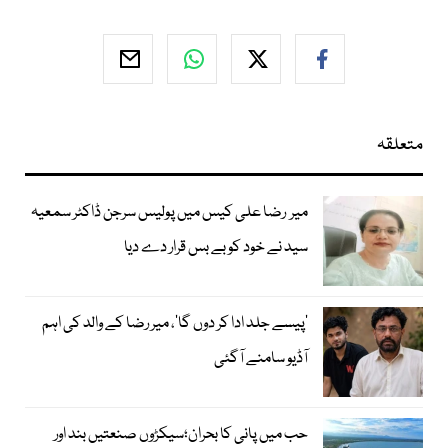
متعلقہ
میر رضا علی کیس میں پولیس سرجن ڈاکٹر سمعیہ
سید نے خود کو بے بس قرار دے دیا
’پیسے جلد ادا کر دوں گا‘، میر رضا کے والد کی اہم
آڈیو سامنے آگئی
حب میں پانی کا بحران؛سیکڑوں صنعتیں بند اور