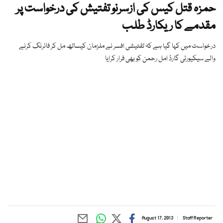
حمزہ قتل کیس کی ازسرنو تفتیش کی درخواست پر
مقدمے کا ریکارڈ طلب
درخواست میں کہا گیا ہے کہ تفتیشی افسر نے ملزمان کیساتھ مل کر فائرنگ کرنے
والے سیکیورٹی گارڈ امل رحمن کو بھی فرار کرایا
August 17, 2013
Staff Reporter