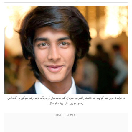
درخواست میں کہا گیا ہے کہ تفتیشی افسر نے ملزمان کے ساتھ مل کر فائرنگ کرنے والے سیکیورٹی گارڈ امل
رحمن کو بھی فرار کرایا۔ فوٹو: فائل