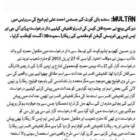
MULTAN:
سندھ ہائی کورٹ کے جسٹس احمد علی ایم شیخ کی سربراہی میں
دورکنی بینچ نے حمزہ قتل کیس کی ازسرنو تفتیش کیلیے دائر درخواست پرڈی آئی جی اور
ایس ایس پی انویسٹی گیشن کو مقدمے کے ریکارڈ سمیت30 اگست کوطلب کرلیا ۔
وزیر حسین کھوسو ایڈووکیٹ کے توسط سے دائر درخواست میں مقتول حمزہ کے والد
طالب سہیل نے موقف اختیار کیا ہے کہ 27 اپریل 2013 کو ملزم شعیب نوید نے
درخواست گزار کے 17سالہ بیٹے حمزہ کو معمولی تنازع پر اپنے گارڈ کے ذریعے فائرنگ
سے قتل کرادیا تھا، تفتیشی افسر نے عدالت سے اہم حقائق چھپالیے ہیں، واقعے کی سی
سی ٹی وی فوٹیج بھی موجود ہے مگر متعدد بار نشاندہی کے باوجود فوٹیج ریکارڈ پر نہیں
لائی گئی، بعض اہم اور چشم دید گواہوں کو عدالت میں پیش کرنے کیلیے درخواست
گزار نے تفتیشی افسر سے استدعا کی مگر تفتیشی افسر نے انھیں عدالت میں پیش
کرنے کے بجائے ملزمان کے ساتھ مل کر ڈرایا دھمکایا جس سے وہ خوفزدہ ہوکر روپوش
ہوگئے ہیں، درخواست میں کہا گیا ہے کہ درخواست گزار نے سی پی ایل سی کو
درخواست دی تھی کہ ملزم شعیب اور مقتول حمزہ کے ایس ایم ایس کا ریکارڈ بھی پیش
کیا جائے اور یہ ریکارڈ تفتیشی افسر کوفراہم کر دیا گیا ہے مگر تفتیشی افسر نے ریکارڈ
عدالت میں پیش کرنے سے گریز کیا، اسی طرح واقعے میں استعمال ہونے والا اسلحہ