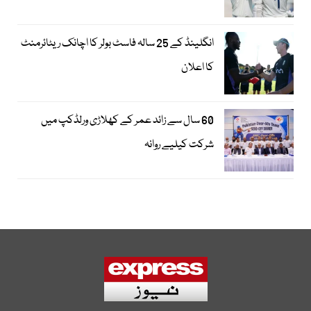
انگلینڈ کے 25 سالہ فاسٹ بولر کا اچانک ریٹائرمنٹ
کا اعلان
60 سال سے زائد عمر کے کھلاڑی ورلڈکپ میں
شرکت کیلیے روانہ