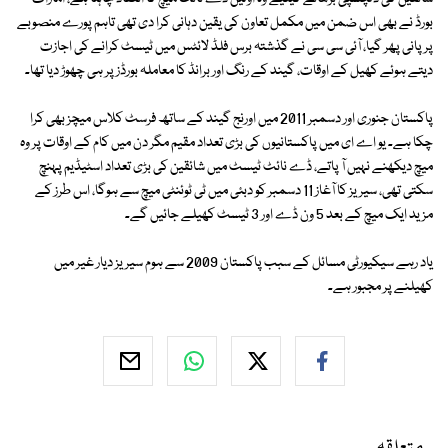
بورڈ نے بھی اس ضمن میں مکمل تعاون کی یقین دہانی کرا دی تھی تاہم پورے منصوبے
پر پانی پھر گیا، آئی سی سی نے گذشتہ برس فلڈ لائٹس میں ٹیسٹ کرانے کی اجازت
دیتے ہوئے کھیل کے اوقات، گیند کے رنگ اور برانڈ کا معاملہ بورڈز پر ہی چھوڑ دیا تھا۔
پاکستان جنوری اور دسمبر 2011 میں اورنج گیند کے ساتھ فرسٹ کلاس میچز بھی کرا
چکا ہے۔ یو اے ای میں پاکستانیوں کی بڑی تعداد مقیم مگر دن میں کام کے اوقات پر وہ
میچ دیکھنے نہیں آ پاتے، ڈے نائٹ ٹیسٹ میں شائقین کی بڑی تعداد اسٹیڈیم پہنچ
سکتی تھی، سیریز کا آغاز 11 دسمبر کو دبئی میں ٹی ٹوئنٹی میچ سے ہوگا، اس طرز کے
مزید ایک میچ کے بعد 5 ون ڈے اور 3 ٹیسٹ کھیلے جائیں گے۔
یاد رہے سیکیورٹی مسائل کے سبب پاکستان 2009 سے ہوم سیریز دیار غیر میں
کھیلنے پر مجبور ہے۔
متعلقہ