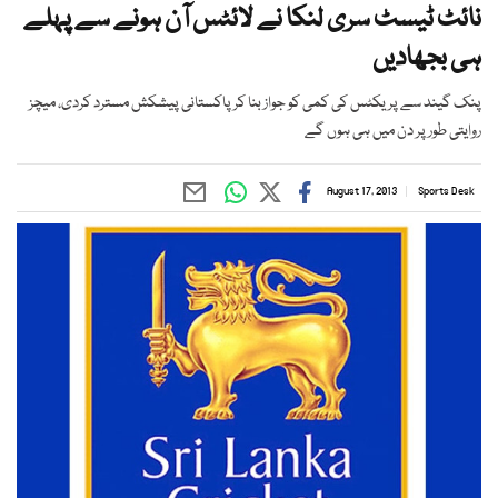
نائٹ ٹیسٹ سری لنکا نے لائٹس آن ہونے سے پہلے
ہی بجھادیں
پنک گیند سے پریکٹس کی کمی کو جواز بنا کر پاکستانی پیشکش مسترد کردی، میچز
روایتی طور پر دن میں ہی ہوں گے
August 17, 2013
Sports Desk