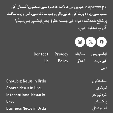
express.pk
خبروں اور حالات حاضرہ سے متعلق پاکستان کی
سب سے زیادہ وزٹ کی جانے والی ویب سائٹ ہے۔ اس ویب سائٹ
پر شائع شدہ تمام مواد کے جملہ حقوق بحق ایکسپریس میڈیا
گروپ محفوظ ہیں۔
ایکسپریس
ضابطہ
Privacy
Contact
کے بارے
اخلاق
Policy
Us
میں
صفحۂ اول
Showbiz News in Urdu
تازہ ترین
Sports News in Urdu
غزہ لہو لہو
International News in
پاکستان
Urdu
انٹر نیشنل
Business News in Urdu