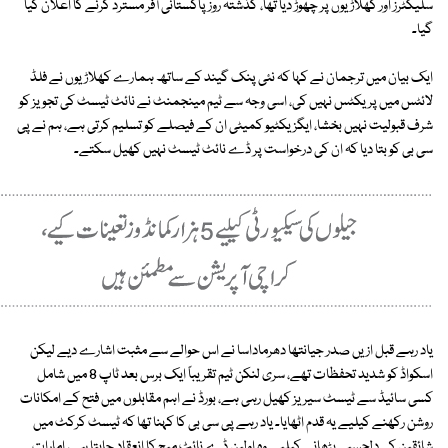
سلیکٹرز اور کھلاڑیوں پر چھوڑ دیا تھا، گذشتہ روز پاکستانی آفر مسترد کرنے کا اعلان کیا
گیا۔
ایک بیان میں ترجمان نے کہا کہ نئی پنک گیند کے ساتھ ہمارے کھلاڑیوں نے فلڈ
لائٹس میں پریکٹس نہیں کی، اسی وجہ سے ٹیم مینجمنٹ نے نائٹ ٹیسٹ کی تجویز کو
شرف قبولیت نہیں بخشا، ایگزیکٹیو کمیٹی ان کے فیصلے کو تسلیم کرتی ہے، ہم نے پی
سی بی کو بتا دیا کہ ان کی درخواست پر ڈے نائٹ ٹیسٹ نہیں کھیل سکتے۔
یاد رہے قبل ازیں صدر جیانتھا دھرماداسا نے اس حوالے سے مثبت اشارے دیے لیکن
اسکواڈ کو شدید تحفظات تھے، سری لنکن ٹیم تقریباً ایک برس بعد ٹاپ 8 میں شامل
کسی سائیڈ سے ٹیسٹ سیریز کھیل رہی ہے، بورڈ نے اہم مقابلوں میں فتح کے امکانات
روشن رکھنے کیلیے یہ قدم اٹھایا۔ یاد رہے پی سی بی کا کہنا تھا کہ ٹیسٹ کرکٹ میں
شائقین کی دلچسپی بڑھانے کیلیے وہ اولین ڈے نائٹ میچ کا انعقاد چاہتا ہے، امارات