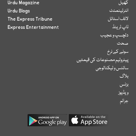
کھیل
Urdu Magazine
انٹرٹینمنٹ
Urdu Blogs
لائف اسٹائل
The Express Tribune
ٹاپ ٹرینڈ
Express Entertainment
دلچسپ و عجیب
صحت
سونے کے نرخ
پیٹرولیم مصنوعات کی قیمتیں
سائنس و ٹیکنالوجی
بلاگ
بزنس
ویڈیوز
جرائم