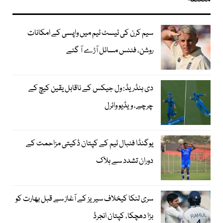
سیم کرن کی ٹیسٹ ٹیم میں واپسی کے امکانات
روشن، فٹنس مسائل آڑے آ گئے
دی ہنڈریڈ: ول جیکس کے ناقابل یقین کیچ کے
چرچے، ویڈیو وائرل
یوگنڈا فٹبال ٹیم کے کپتان ڈکیتی مزاحمت کے
دوران تشدد سے ہلاک
سری لنکا کیخلاف سیریز کے آغاز سے قبل بھارت کو
بڑا دھچکا، کپتان انجرڈ