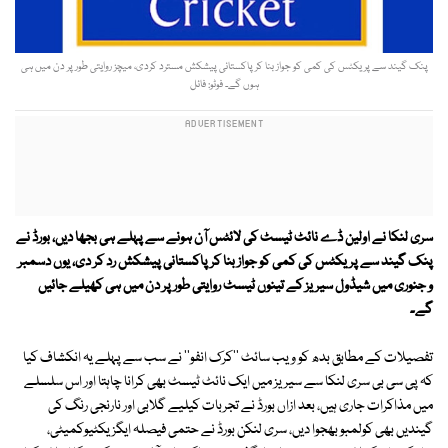
پنک گیند سے پریکٹس کی کمی کو جواز بنا کر پاکستانی پیشکش مسترد کردی، میچز روایتی طور پر دن میں ہی
ہوں گے۔ فوٹو: فائل
سری لنکا نے اولین ڈے نائٹ ٹیسٹ کی لائٹس آن ہونے سے پہلے ہی بجھا دیں، بورڈ نے
پنک گیند سے پریکٹس کی کمی کو جواز بنا کر پاکستانی پیشکش رد کر دی، یوں دسمبر
و جنوری میں شیڈول سیریز کے تینوں ٹیسٹ روایتی طور پر دن میں ہی کھیلے جائیں
گے۔
تفصیلات کے مطابق بدھ کو ویب سائٹ ''کرک انفو'' نے سب سے پہلے یہ انکشاف کیا
کہ پی سی بی سری لنکا سے سیریز میں ایک نائٹ ٹیسٹ بھی کرانا چاہتا اور اس سلسلے
میں مذاکرات جاری ہیں، بعد ازاں بورڈ نے تجربات کیلیے گلابی اور نارنجی رنگ کی
گیندیں بھی کولمبو بھجوا دیں، سری لنکن بورڈ نے حتمی فیصلہ ایگزیکٹیوکمیٹی،