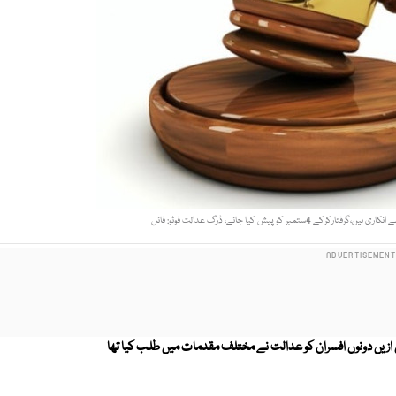
کو پیش کیا جائے، ڈرگ عدالت فوٹو: فائل
ے ہیں قبل ازیں دونوں افسران کو عدالت نے مختلف مقدمات میں طلب کیا تھا