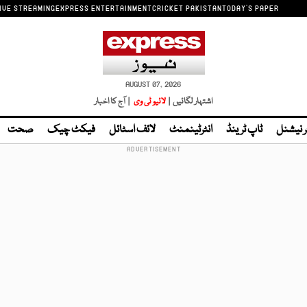
IVE STREAMING
EXPRESS ENTERTAINMENT
CRICKET PAKISTAN
TODAY'S PAPER
AUGUST 07, 2026
اشتہار لگائیں |
لائیو ٹی وی
| آج کا اخبار
ر نیشنل
ٹاپ ٹرینڈ
انٹرٹینمنٹ
لائف اسٹائل
فیکٹ چیک
صحت