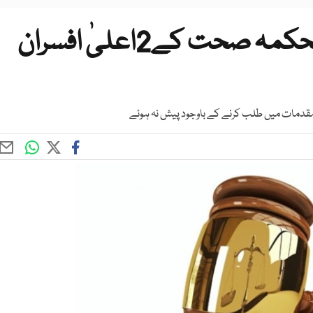
کراچی عدالتی حکم عدولی محکمہ صحت کے2اعلیٰ افسران
 مقدمات میں طلب کرنے کے باوجود پیش نہ ہوئے