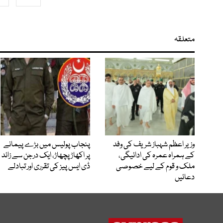
متعلقہ
وزیر اعظم شہباز شریف کی وفد
پنجاب پولیس میں بڑے پیمانے
کے ہمراہ عمرہ کی ادائیگی،
پر اکھاڑ پچھاڑ، ایک درجن سے زائد
ملک و قوم کے لیے خصوصی
ڈی ایس پیز کی تقرری اور تبادلے
دعائیں