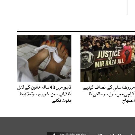
میر رضا علی کے انصاف کیلیے
لاہور میں 40 سالہ خاتون کے قتل
کراچی میں سول سوسائٹی کا
کا ڈراپ سین، شوہر اور سوتیلا بیٹا
احتجاج
ملوث نکلے