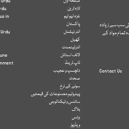
صفحۂ اول
 Urdu
تازہ ترین
rdu
غزہ لہو لہو
ws in
پاکستان
کی سب سے زیادہ
انٹر نیشنل
 Urdu
 تمام مواد کے
کھیل
انٹرٹینمنٹ
لائف اسٹائل
bune
ٹاپ ٹرینڈ
inment
دلچسپ و عجیب
Contact Us
صحت
سونے کے نرخ
پیٹرولیم مصنوعات کی قیمتیں
سائنس و ٹیکنالوجی
بلاگ
بزنس
ویڈیوز