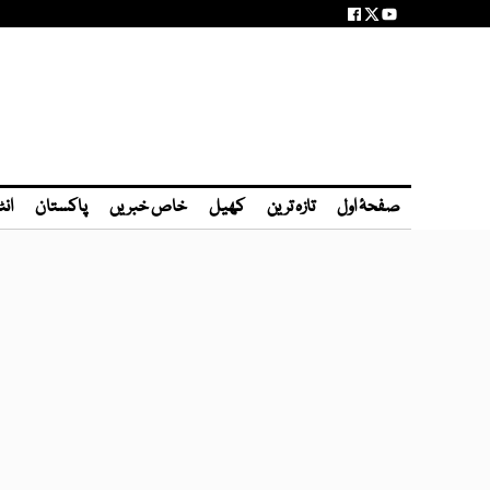
صفحۂ اول
تازہ ترین
کھیل
خاص خبریں
پاکستان
انٹ