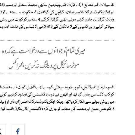
تفصیلات کے مطابق ڈرگ کورٹ کے چیئرمین ساتھی محمد اسحاق اور ممبر ڈاکٹر ن
اور ایگزیکٹو ڈسٹرکٹ آفیسر ہیلتھ کراچی کی گرفتاری کا حکم دیا ہے ہفتے کو
سپلائی کرنے والی کمپنی کے2 مالکان کے 2012 میں لائسنس کی مدت ختم ہوچکی تھی۔
تاہم ملزمان غیرقانونی طور پر ادویہ سپلائی کررہے تھے فاضل کورٹ نے متعدد بار 
کو کب لائسنس جاری کیا تھا اور انھوں نے دوبارہ لائسنس کی تجدید کیلیے کو
میں پیش ہونے سے انکار کردیا تھا، جبکہ ایگزیکٹو ڈسٹرکٹ افسر (ای ڈی او) ہ
ڈاکٹر علی حسن اور محمد گل مجاہد کو جاری کردہ لائسنس کا ریکارڈ طلب کیا گی