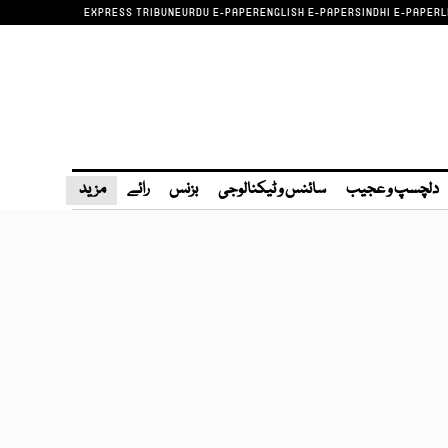
EXPRESS TRIBUNE
URDU E-PAPER
ENGLISH E-PAPER
SINDHI E-PAPER
L
دلچسپ و عجیب
سائنس و ٹیکنالوجی
بزنس
رائے
مزید