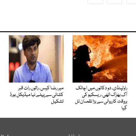
راولپنڈی، دو دکانوں میں اچانک
میر رضا کیس، راتوں رات قبر
آگ بھڑک اٹھی، ریسکیو کی
کشائی سے پہلے نیا میڈیکل بورڈ
بروقت کارروائی سے بڑا نقصان ٹل
تشکیل
گیا