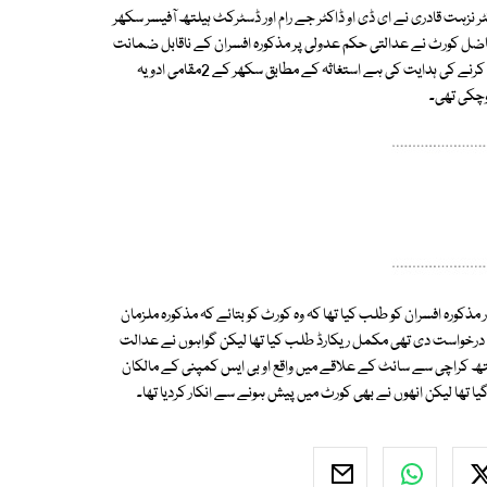
زہت قادری نے ای ڈی او ڈاکٹر جے رام اور ڈسٹرکٹ ہیلتھ آفیسر سکھر
 فاضل کورٹ نے عدالتی حکم عدولی پر مذکورہ افسران کے ناقابل ضمانت
وارنٹ گرفتاری جاری کرتے ہوئے انھیں گرفتار کرکے 4 ستمبر کو کورٹ میں پیش کرنے کی ہدایت کی ہے استغاثہ کے مطابق سکھر کے 2مقامی ادویہ
مذکورہ افسران کو طلب کیا تھا کہ وہ کورٹ کو بتائے کہ مذکورہ ملزمان
ئی درخواست دی تھی مکمل ریکارڈ طلب کیا تھا لیکن گواہوں نے عدالت
یلتھ کراچی سے سائٹ کے علاقے میں واقع او بی ایس کمپنی کے مالکان
ا تھا لیکن انھوں نے بھی کورٹ میں پیش ہونے سے انکار کردیا تھا۔