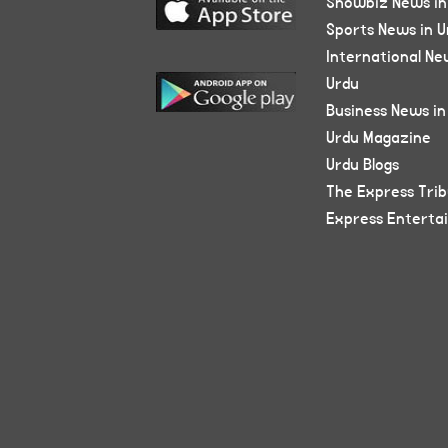
Showbiz News in
Sports News in U
International Ne
Urdu
Business News in
Urdu Magazine
Urdu Blogs
The Express Tri
Express Enterta