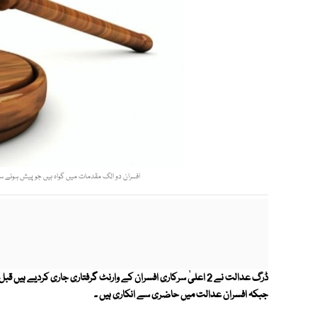
افسران دو الگ مقدمات میں گواہ ہیں جو پیش ہونے سے انکاری ہیں،گرفتارکرکے 4ستمبر 
ڈرگ عدالت نے 2 اعلیٰ سرکاری افسران کے وارنٹ گرفتاری جاری کردی
جبکہ افسران عدالت میں حاضری سے انکاری ہیں ۔