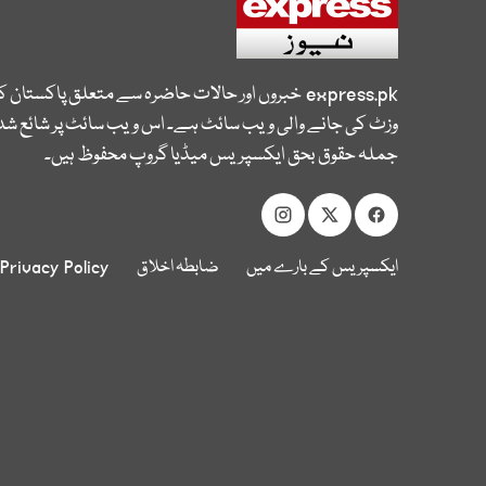
express.pk
خبروں اور حالات حاضرہ سے متعلق پاکستان 
وزٹ کی جانے والی ویب سائٹ ہے۔ اس ویب سائٹ پر شائع شدہ
جملہ حقوق بحق ایکسپریس میڈیا گروپ محفوظ ہیں۔
ایکسپریس کے بارے میں
ضابطہ اخلاق
Privacy Policy