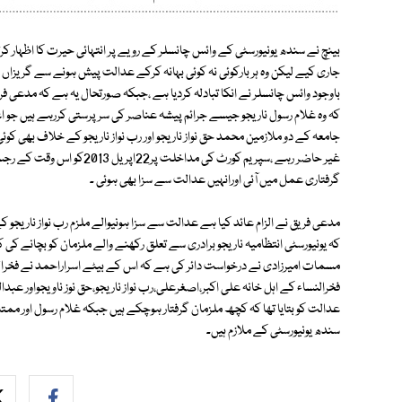
بینچ نے سندھ یونیورسٹی کے وائس چانسلر کے رویے پر انتہائی حیرت کا اظہار کر
جاری کیے لیکن وہ ہر بارکوئی نہ کوئی بہانہ کرکے عدالت پیش ہونے سے گریزا
باوجود وائس چانسلر نے انکا تبادلہ کردیا ہے ،جبکہ صورتحال یہ ہے کہ مدعی فریق
کہ وہ غلام رسول ناریجو جیسے جرائم پیشہ عناصر کی سرپرستی کررہے ہیں جو
جامعہ کے دو ملازمین محمد حق نواز ناریجو اور رب نواز ناریجو کے خلاف بھی کوئی
غیر حاضر رہے ،سپریم کورٹ کی 
گرفتاری عمل میں آئی اورانہیں عدالت سے سزا بھی ہوئی ۔
مدعی فریق نے الزام عائد کیا ہے عدالت سے سزا ہونیوالے ملزم رب نواز ناریجو کے 
کہ یونیورسٹی انتظامیہ ناریجو برادری سے تعلق رکھنے والے ملزمان کو بچانے ک
فخرالنساء کے اہل خانہ علی اکبر،اصغرعلی،رب نواز ناریجو،حق نوز ناویجواور عبدالط
عدالت کو بتایا تھا کہ کچھ ملزمان گرفتار ہوچکے ہیں جبکہ غلام رسول اور ممتاز عل
سندھ یونیورسٹی کے ملازم ہیں۔