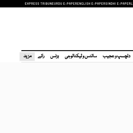
EXPRESS TRIBUNE
URDU E-PAPER
ENGLISH E-PAPER
SINDHI E-PAPER
L
دلچسپ و عجیب
سائنس و ٹیکنالوجی
بزنس
رائے
مزید