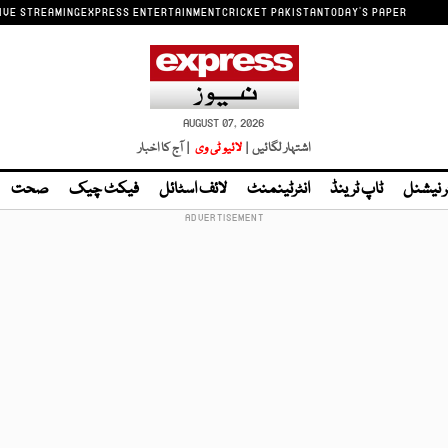
IVE STREAMING
EXPRESS ENTERTAINMENT
CRICKET PAKISTAN
TODAY'S PAPER
AUGUST 07, 2026
اشتہار لگائیں |
لائیو ٹی وی
| آج کا اخبار
ر نیشنل
ٹاپ ٹرینڈ
انٹرٹینمنٹ
لائف اسٹائل
فیکٹ چیک
صحت