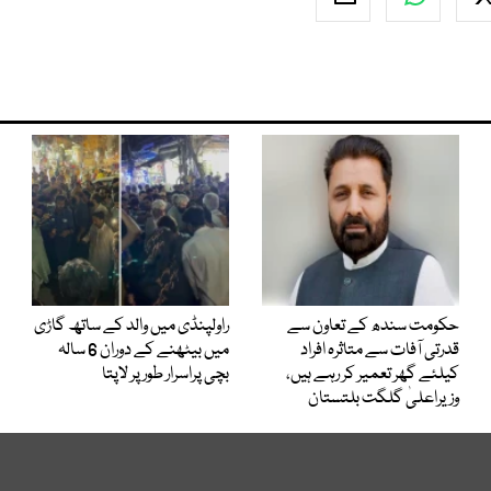
حکومت سندھ کے تعاون سے
راولپنڈی میں والد کے ساتھ گاڑی
قدرتی آفات سے متاثرہ افراد
میں بیٹھنے کے دوران 6 سالہ
کیلئے گھر تعمیر کر رہے ہیں،
بچی پراسرار طور پر لاپتا
وزیراعلیٰ گلگت بلتستان