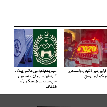
کراچی میں ڈکیتی مزاحمت پر
خیبرپختونخوا میں عالمی بینک
چوکیدار جاں بحق
کے تعاون سے جاری منصوبوں
میں مبینہ بے ضابطگیوں کا
انکشاف