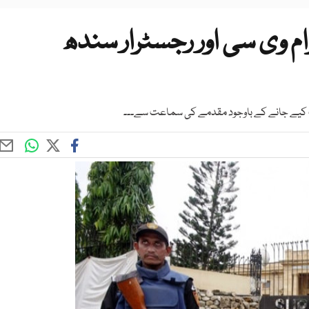
م وی سی اور رجسٹرار سندھ
ب کیے جانے کے باوجود مقدمے کی سماعت سے۔۔۔