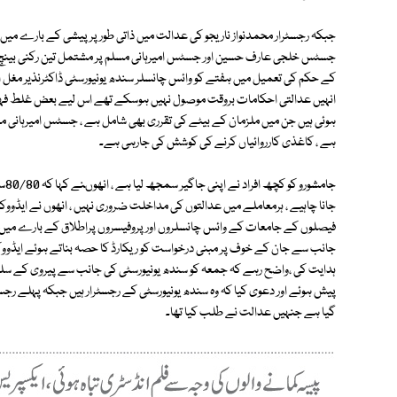
جبکہ رجسٹرار محمدنواز ناریجو کی عدالت میں ذاتی طور پر پیشی کے بارے می
جسٹس خلجی عارف حسین اور جسٹس امیرہانی مسلم پر مشتمل تین رکنی بینچ
کے حکم کی تعمیل میں ہفتے کو وائس چانسلر سندھ یونیورسٹی ڈاکٹرنذیر مغل اور
انہیں عدالتی احکامات بروقت موصول نہیں ہوسکے تھے اس لیے بعض غلط فہمیاں پ
ہوئی ہیں جن میں ملزمان کے بیٹے کی تقرری بھی شامل ہے ، جسٹس امیرہانی مسل
ہے ، کاغذی کارروائیاں کرنے کی کوشش کی جارہی ہے۔
جام
جانا چاہیے ، ہرمعاملے میں عدالتوں کی مداخلت ضروری نہیں ، انھوں نے ایڈو
فیصلوں کے جامعات کے وائس چانسلروں اور پروفیسروں پراطلاق کے بارے میں بھی
جانب سے جان کے خوف پر مبنی درخواست کو ریکارڈ کا حصہ بناتے ہوئے ایڈووکی
ہدایت کی ،واضح رہے کہ جمعہ کو سندھ یونیورسٹی کی جانب سے پیروی کے سلس
گیا ہے جنہیں عدالت نے طلب کیا تھا۔