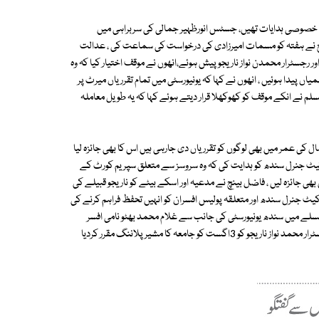
ں خصوصی ہدایات تھیں، جسٹس انورظہیر جمالی کی سربراہی میں
 نے ہفتہ کو مسمات امیرزادی کی درخواست کی سماعت کی ، عدالت
 رجسٹرار محمدن نواز ناریجو پیش ہوئے،انھوں نے موقف اختیار کیا کہ وہ
یدا ہوئیں ، انھوں نے کہا کہ یونیورسٹی میں تمام تقرریاں میرٹ پر
م نے انکے موقف کو کھوکھلا قرار دیتے ہوئے کہا کہ یہ طویل معاملہ
شورو کو کچھ افراد نے اپنی جاگیر سمجھ لیا ہے ، انھوںنے کہا کہ 80/80سال کی عمر میں بھی لوگوں کو تقرریاں دی جارہی ہیں اس کا بھی جائزہ لیا
وکیٹ جنرل سندھ کو ہدایت کی کہ وہ سروسز سے متعلق سپریم کورٹ کے
 جائزہ لیں ، فاضل بینچ نے مدعیہ اور اسکے بیٹے کو ناریجو قبیلے کی
ٹ جنرل سندھ اور متعلقہ پولیس افسران کو انہیں تحفظ فراہم کرنے کی
لے میں سندھ یونیورسٹی کی جانب سے غلام محمد بھٹو نامی افسر
پیش ہوئے اور دعوی کیا کہ وہ سندھ یونیورسٹی کے رجسٹرار ہیں جبکہ پہلے رجسٹرار محمد نواز ناریجو کو 3اگست کو جامعہ کا مشیر پلاننگ مقرر کردیا