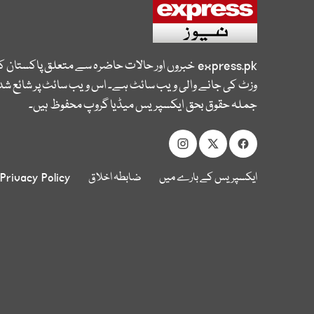
express.pk
خبروں اور حالات حاضرہ سے متعلق پاکستان 
وزٹ کی جانے والی ویب سائٹ ہے۔ اس ویب سائٹ پر شائع شدہ
جملہ حقوق بحق ایکسپریس میڈیا گروپ محفوظ ہیں۔
ایکسپریس کے بارے میں
ضابطہ اخلاق
Privacy Policy