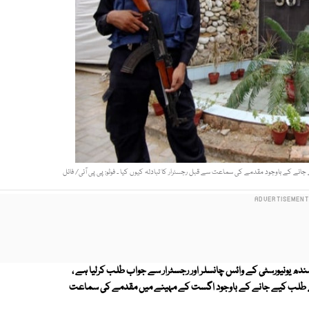
ے کے باوجود مقدمے کی سماعت سے قبل رجسٹرار کا تبادلہ کیوں کیا ۔ فوٹو: پی پی آئی/ فائل
دھ یونیورسٹی کے وائس چانسلر اور رجسٹرار سے جواب طلب کرلیا ہے ،
سے طلب کیے جانے کے باوجود اگست کے مہینے میں مقدمے کی سماعت