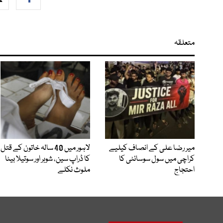
متعلقہ
میر رضا علی کے انصاف کیلیے
لاہور میں 40 سالہ خاتون کے قتل
کراچی میں سول سوسائٹی کا
کا ڈراپ سین، شوہر اور سوتیلا بیٹا
احتجاج
ملوث نکلے