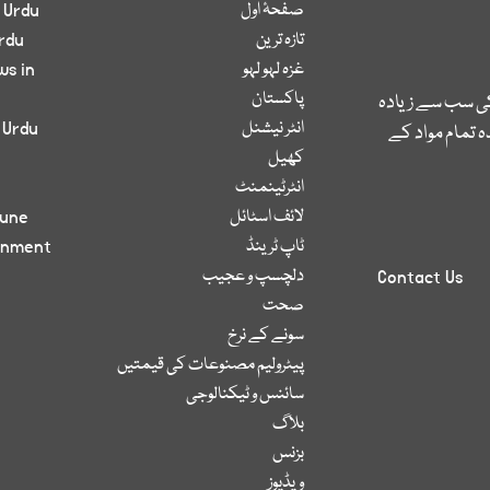
صفحۂ اول
 Urdu
تازہ ترین
rdu
غزہ لہو لہو
ws in
پاکستان
کی سب سے زیادہ
انٹر نیشنل
 Urdu
 تمام مواد کے
کھیل
انٹرٹینمنٹ
لائف اسٹائل
bune
ٹاپ ٹرینڈ
inment
دلچسپ و عجیب
Contact Us
صحت
سونے کے نرخ
پیٹرولیم مصنوعات کی قیمتیں
سائنس و ٹیکنالوجی
بلاگ
بزنس
ویڈیوز