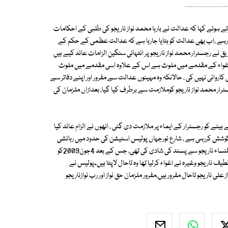
تے ہوئے کہا کہ عدالت نے بارہا محمد نواز ناریجو کی طلبی کے احکامات
ں رہے ،اب بھی عدالت کو بتایا جارہا ہے کہ عدالت عظمی کے حکم کے
 نے رجسٹرار محمد نواز ناریجو پر انتہائی سنگین الزامات عائد کیے ہیں
 اغواء کے مقدمے میں ملوث ہے اس کے علاوہ اسی مقدمے میں ملوث
 کاروائی نہیں کی ، حالانکہ وہ مہینوں عدالت سے مفرور اور اپنے دفاتر سے
مداخلت پر22اپریل 2013کو اس وقت کے رجسٹرار محمد نواز ناریجو کوملازمت سے برطرف کیا گیا، بعدازاں ملزمان کی
بیٹے کو رجسٹرار کے ایماء پر ملازمت دی گئی ، انھوں نے الزام عائد کیا
ی کوشش کررہی ہے ، شارع نورجہاں پولیس اسٹیشن کی حدود میں رہائشی
مسمات امیرزادی نے درخواست دائر کی ہے کہ اس کے بیٹے اسراراحمد نے فخرالنساء ناریجو سے پسند کی شادی کی تھی، جس کے بعد 4جون2009کو
یف ناریجو وغیرہ نے اغواء کرلیا تھا وہ تاحال لاپتا ہیں۔پولیس نے
ی ناریجو تاحال مفرور ہیں،مفرور ملزمان حق نواز اور رب نوازناریجو