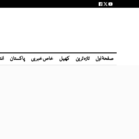
صفحۂ اول
تازہ ترین
کھیل
خاص خبریں
پاکستان
انٹ