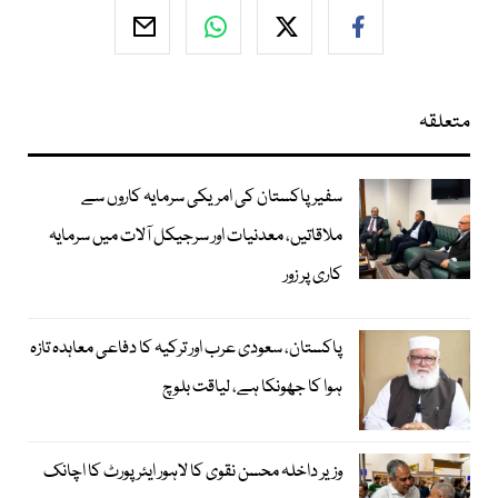
متعلقہ
سفیر پاکستان کی امریکی سرمایہ کاروں سے
ملاقاتیں، معدنیات اور سرجیکل آلات میں سرمایہ
کاری پر زور
پاکستان، سعودی عرب اور ترکیہ کا دفاعی معاہدہ تازہ
ہوا کا جھونکا ہے، لیاقت بلوچ
وزیر داخلہ محسن نقوی کا لاہور ایئر پورٹ کا اچانک