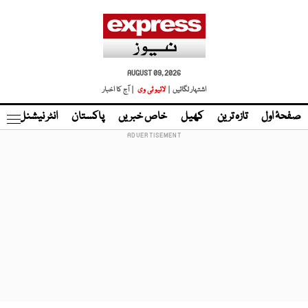
AUGUST 09, 2026
اشتہار لگائیں |
لائیو ٹی وی
| آج کا اخبار
صفحۂ اول
تازہ ترین
کھیل
خاص خبریں
پاکستان
انٹر نیشنل
ٹا