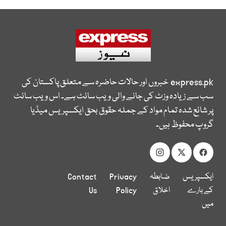
express.pk
خبروں اور حالات حاضرہ سے متعلق پاکستان کی
سب سے زیادہ وزٹ کی جانے والی ویب سائٹ ہے۔ اس ویب سائٹ
پر شائع شدہ تمام مواد کے جملہ حقوق بحق ایکسپریس میڈیا
گروپ محفوظ ہیں۔
ایکسپریس
ضابطہ
Privacy
Contact
کے بارے
اخلاق
Policy
Us
میں