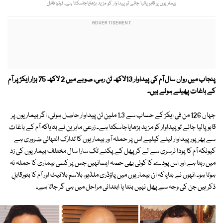
بیماریوں پر قابو پالیا جائے تو پیداوار کو مزید بڑھایاجاسکتا ہے۔ فوٹو: فائل
پنجاب میں رواں سال آم کی پیداوار 13لاکھ ٹن رہی، صوبے میں 2 لاکھ 75 ہزار ایکڑ پر آم
کے باغات پھیلے ہوئے ہیں۔
جہاں 126 من فی ایکڑ کے حساب سے 1.3 ملین ٹن پیداوار حاصل ہوئی، اگر بیماریوں پر
قابو پالیا جائے تو پیداوار کو مزید بڑھایاجاسکتا ہے۔ زرعی ماہرین نے بتایاکہ آم کے باغات
سے بھرپور پیداوار لینے کیلیے اس پر حملہ آور بیماریوں کا تدارک انتہائی ضروری ہے
کیونکہ آم کا پودا نرسری سے لے کر پھل کے پکنے تک سارا سال مختلف بیماریوں کی زد
میں رہتا ہے اور اس پودے کا کوئی بھی حصہ ایسانہیں جس پر کسی بیماری کا حملہ نہ
ہوتا ہو۔ انہوں نے بتایاکہ ان بیماریوں میں پاؤڈری ملڈیو، بلاسم بلائیٹ اور آم کا بٹورقابلِ
ذکر ہیں جن کی وجہ سے پھل نہیں بنتا یا ابتدائی مراحل میں ہی گر جاتا ہے۔