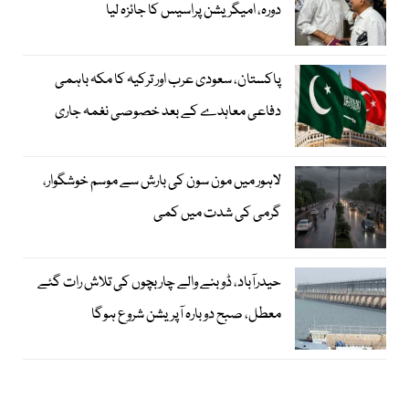
دورہ، امیگریشن پراسیس کا جائزہ لیا
پاکستان، سعودی عرب اور ترکیہ کا مکہ باہمی
دفاعی معاہدے کے بعد خصوصی نغمہ جاری
لاہور میں مون سون کی بارش سے موسم خوشگوار،
گرمی کی شدت میں کمی
حیدرآباد، ڈوبنے والے چار بچوں کی تلاش رات گئے
معطل، صبح دوبارہ آپریشن شروع ہوگا