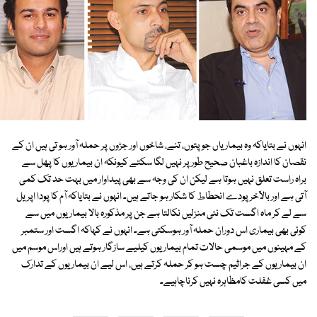
انہوں نے بتایاکہ وہ بیماریاں جو پتوں، تنے، شاخوں اور جڑوں پر حملہ آور ہو تی ہیں ان کے
نقصان کا اندازہ باغبان صحیح طور پر نہیں لگا سکتے کیونکہ ان بیماریوں کا پھل سے
براہ راست تعلق نہیں ہوتا ہے لیکن ان کی وجہ سے بھی پیداوار میں بہت حد تک کمی
آتی ہے اور بالآخر پودے انحطاط کا شکار ہو جاتے ہیں۔ انہوں نے بتایاکہ آم کا پودا اپریل
سے لے کر ماہ اگست تک نئی منزلیں نکالتا ہے جن پر مذکورہ بالا بیماریوں میں سے
کوئی بھی بیماری اس دوران حملہ آور ہوسکتی ہے۔ انہوں نے کہاکہ اگست اور ستمبر
کے مہینوں میں موسمی حالات تمام بیماریوں کیلیے سازگار ہوتے ہیں اوراس موسم میں
ان بیماریوں کے جراثیم چست ہو کر حملہ کرتے ہیں، اس لیے ان بیماریوں کے تدارک
میں کسی غفلت کامظاہرہ نہیں کرناچاہیے۔