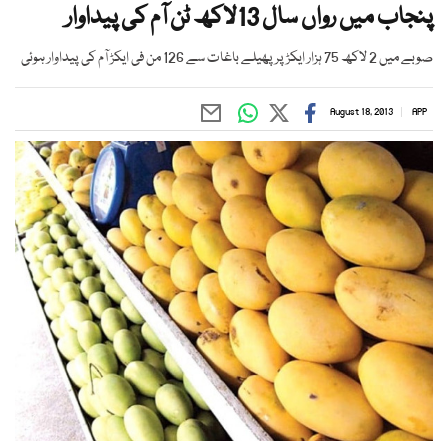
پنجاب میں رواں سال 13لاکھ ٹن آم کی پیداوار
صوبے میں 2 لاکھ 75 ہزار ایکڑ پرپھیلے باغات سے 126 من فی ایکڑ آم کی پیداوار ہوئی
August 18, 2013
APP