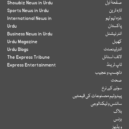
صفحۂ اول
Showbiz News in Urdu
تازہ ترین
Sports News in Urdu
غزہ لہو لہو
International News in
پاکستان
Urdu
انٹر نیشنل
Business News in Urdu
کھیل
Urdu Magazine
انٹرٹینمنٹ
Urdu Blogs
لائف اسٹائل
The Express Tribune
ٹاپ ٹرینڈ
Express Entertainment
دلچسپ و عجیب
صحت
سونے کے نرخ
پیٹرولیم مصنوعات کی قیمتیں
سائنس و ٹیکنالوجی
بلاگ
بزنس
ویڈیوز