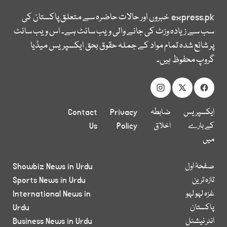
express.pk
خبروں اور حالات حاضرہ سے متعلق پاکستان کی
سب سے زیادہ وزٹ کی جانے والی ویب سائٹ ہے۔ اس ویب سائٹ
پر شائع شدہ تمام مواد کے جملہ حقوق بحق ایکسپریس میڈیا
گروپ محفوظ ہیں۔
ایکسپریس
ضابطہ
Privacy
Contact
کے بارے
اخلاق
Policy
Us
میں
صفحۂ اول
Showbiz News in Urdu
تازہ ترین
Sports News in Urdu
غزہ لہو لہو
International News in
پاکستان
Urdu
انٹر نیشنل
Business News in Urdu