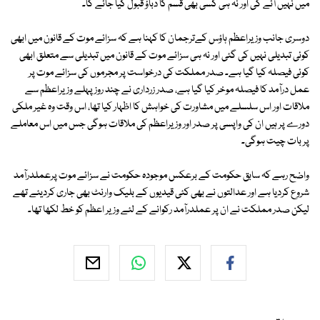
میں نہیں آئے گی اور نہ ہی کسی بھی قسم کا دباؤ قبول کیا جائے گا۔
دوسری جانب وزیراعظم ہاؤس کےترجمان کا کہنا ہے کہ سزائے موت کے قانون میں ابھی
کوئی تبدیلی نہیں کی گئی اور نہ ہی سزائے موت کے قانون میں تبدیلی سے متعلق ابھی
کوئی فیصلہ کیا گیا ہے۔ صدر مملکت کی درخواست پر مجرموں کی سزائے موت پر
عمل درآمد کا فیصلہ موخر کیا گیا ہے، صدر زرداری نے چند روز پہلے وزیراعظم سے
ملاقات اور اس سلسلے میں مشاورت کی خواہش کا اظہار کیا تھا، اس وقت وہ غیر ملکی
دورے پر ہیں ان کی واپسی پر صدر اور وزیراعظم کی ملاقات ہوگی جس میں اس معاملے
پر بات چیت ہوگی۔
واضح رہے کہ سابق حکومت کے برعکس موجودہ حکومت نے سزائے موت پرعملدرآمد
شروع کردیا ہے اور عدالتوں نے بھی کئی قیدیوں کے بلیک وارنٹ بھی جاری کردیئے تھے
لیکن صدر مملکت نے ان پر عملدرآمد رکوانے کے لئے وزیر اعظم کو خط لکھا تھا۔