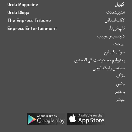
کھیل
Urdu Magazine
انٹرٹینمنٹ
Urdu Blogs
لائف اسٹائل
The Express Tribune
ٹاپ ٹرینڈ
Express Entertainment
دلچسپ و عجیب
صحت
سونے کے نرخ
پیٹرولیم مصنوعات کی قیمتیں
سائنس و ٹیکنالوجی
بلاگ
بزنس
ویڈیوز
جرائم