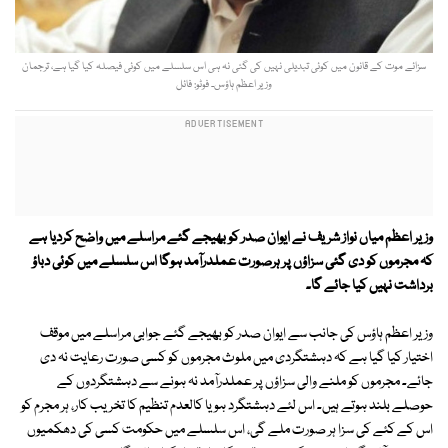
سزائے موت کے قانون میں کوئی تبدیلی نہیں کی گئی نہ ہی اس سلسلے میں کوئی فیصلہ کیا گیا ہے، ترجمان
وزیر اعظم ہاؤس۔ فوٹو: فائل
وزیر اعظم میاں نواز شریف نے ایوان صدر کو بھیجے گئے مراسلے میں واضح کردیا ہے
کہ مجرموں کو دی گئی
سزاؤں پر ہرصورت
عملدرآمد
ہوگا اس سلسلے میں کوئی دباؤ
برداشت نہیں کیا جائے گا۔
وزیر اعظم ہاؤس کی جانب سے ایوان صدر کو بھیجے گئے جوابی مراسلے میں موقف
اختیار کیا گیا ہے کہ دہشتگردی میں ملوث مجرموں کو کسی صورت رعایت نہ دی
جائے۔ مجرموں کو ملنے والی سزاؤں پر عملدرآمد نہ ہونے سے دہشتگردوں کے
حوصلے بلند ہوتے ہیں۔ اس لئے دہشتگرد ہو یا کالعدم تنظیم کا تخریب کار، ہر مجرم کو
اس کے کئے کی سزا ہر صورت ملے گی، اس سلسلے میں حکومت کسی کی دھکمیوں