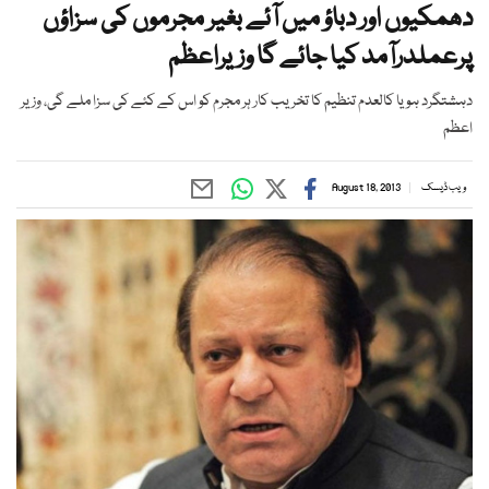
دھمکیوں اور دباؤ میں آئے بغیر مجرموں کی سزاؤں
پرعملدرآمد کیا جائے گا وزیراعظم
دہشتگرد ہو یا کالعدم تنظیم کا تخریب کار ہر مجرم کو اس کے کئے کی سزا ملے گی، وزیر
اعظم
ویب ڈیسک
August 18, 2013