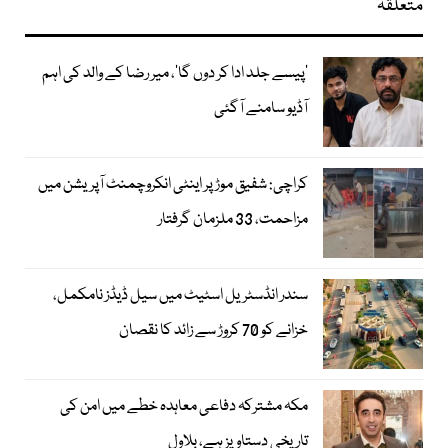
متعلقہ
’پیسے جلد ادا کر دوں گا‘، میر رضا کے والد کی اہم
آڈیو سامنے آگئی
کراچی: شفیق موڑ پر اینٹی انکروچمنٹ آپریشن میں
مزاحمت، 33 ملزمان گرفتار
سندر انڈسٹریل اسٹیٹ میں سیل ڈیڈز نامکمل،
خزانے کو 70 کروڑ سے زائد کا نقصان
مکہ مشترکہ دفاعی معاہدہ خطے میں امن کی
تاریخی دستاویز ہے، بلاول