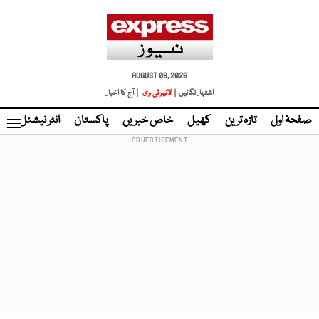
AUGUST 08, 2026
اشتہار لگائیں |
لائیو ٹی وی
| آج کا اخبار
صفحۂ اول
تازہ ترین
کھیل
خاص خبریں
پاکستان
انٹر نیشنل
ٹا