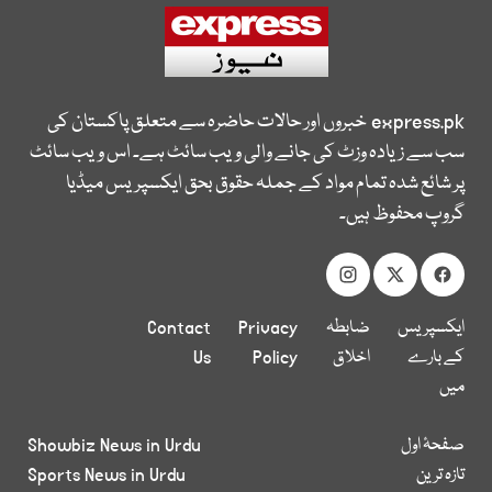
express.pk
خبروں اور حالات حاضرہ سے متعلق پاکستان کی
سب سے زیادہ وزٹ کی جانے والی ویب سائٹ ہے۔ اس ویب سائٹ
پر شائع شدہ تمام مواد کے جملہ حقوق بحق ایکسپریس میڈیا
گروپ محفوظ ہیں۔
ایکسپریس
ضابطہ
Privacy
Contact
کے بارے
اخلاق
Policy
Us
میں
صفحۂ اول
Showbiz News in Urdu
تازہ ترین
Sports News in Urdu