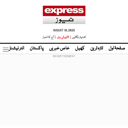
AUGUST 10, 2026
اشتہار لگائیں |
لائیو ٹی وی
| آج کا اخبار
صفحۂ اول
تازہ ترین
کھیل
خاص خبریں
پاکستان
انٹر نیشنل
ٹا