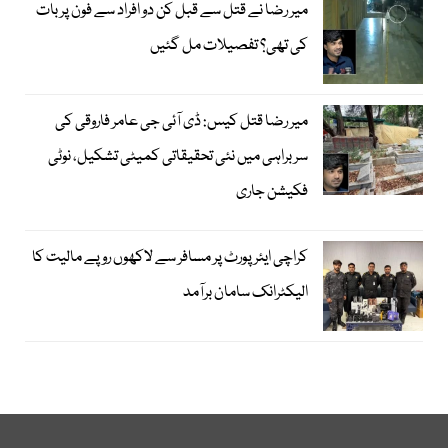
میر رضا نے قتل سے قبل کن دو افراد سے فون پر بات
کی تھی؟ تفصیلات مل گئیں
میر رضا قتل کیس: ڈی آئی جی عامر فاروقی کی
سربراہی میں نئی تحقیقاتی کمیٹی تشکیل، نوٹی
فکیشن جاری
کراچی ایئرپورٹ پر مسافر سے لاکھوں روپے مالیت کا
الیکٹرانک سامان برآمد