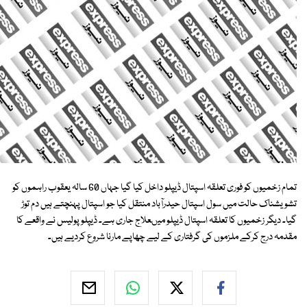
تمام زخمیوں کو فوری تعلقہ اسپتال ڈیپلو داخل کیا گیا جہاں 60 سالہ یعقوب راہموں کو
تشویشناک حالت میں سول اسپتال حیدرآباد منتقل کیا جو اسپتال پہنچتے ہیں دم توڑ
گیا۔ دیگر زخمیوں کا تعلقہ اسپتال ڈیپلو میںعلاج جاری ہے۔ ڈیپلو پولیس نے واقعے کا
مقدمہ درج کرکے ملزموں کی گرفتاری کے لیے چھاپے مارنا شروع کردیے ہیں۔