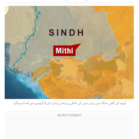
ڈیپلو کے گائوں مالکار میں زرعی زمین کی مالکی پر راہماں برادری کے 2 گروہوں میں تصادم ہوگیا.