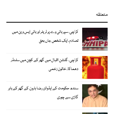
متعلقہ
کراچی، سپر ہائی وے پر ٹریلر اور ہائی ایس وین میں
تصادم، ایک شخص جاں بحق
کراچی، گلشن اقبال میں گھر کے کچن میں سلنڈر
دھماکا، خاتون زخمی
سندھ حکومت کے ایڈوائزر رضا ہارون کے گھر کے باہر
گاڑی سے چوری