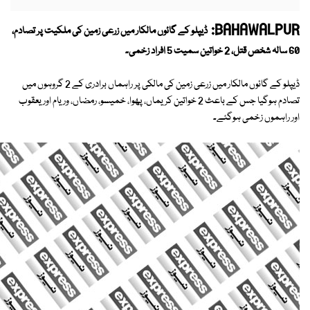
BAHAWALPUR:
ڈیپلو کے گائوں مالکار میں زرعی زمین کی ملکیت پر تصادم،
60 سالہ شخص قتل، 2 خواتین سمیت 5 افراد زخمی۔
ڈیپلو کے گائوں مالکار میں زرعی زمین کی مالکی پر راہماں برادری کے 2 گروہوں میں
تصادم ہوگیا جس کے باعث 2 خواتین کریماں، پھوا، خمیسو، رمضاں، وریام اور یعقوب
اور راہموں زخمی ہوگئے۔