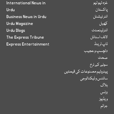
غزہ لہو لہو
International News in
پاکستان
Urdu
انٹر نیشنل
Business News in Urdu
کھیل
Urdu Magazine
انٹرٹینمنٹ
Urdu Blogs
لائف اسٹائل
The Express Tribune
ٹاپ ٹرینڈ
Express Entertainment
دلچسپ و عجیب
صحت
سونے کے نرخ
پیٹرولیم مصنوعات کی قیمتیں
سائنس و ٹیکنالوجی
بلاگ
بزنس
ویڈیوز
جرائم