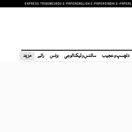
EXPRESS TRIBUNE
URDU E-PAPER
ENGLISH E-PAPER
SINDHI E-PAPER
L
دلچسپ و عجیب
سائنس و ٹیکنالوجی
بزنس
رائے
مزید