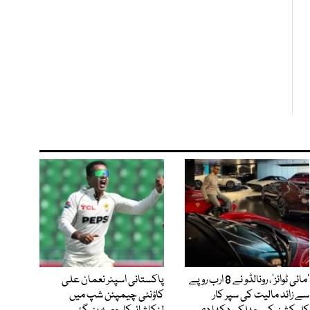
’مائی ٹوائز‘، رونالڈو نے 8 ارب روپے
پاکستانی اسپنر نعمان علی
سے زائد مالیت کی سپر کار
کاؤنٹی چیمپئن شپ میں