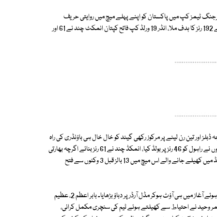
جنگ ٹیمز کپ میں پاکستان کو اپنے پہلے میچ میں روایتی حریف
بھارت کے ہاتھوں تین وکٹ سے شکست کا سامنا کرنا پڑا، بھارتی ٹیم کو فتح کیلیے 192 رنز کا ہدف ملا، انڈر 19 ورلڈ کپ فاتح کپتان انمکٹ چند نے 61 اور
 ڈبلز اور تین رن لینے پر مرکوز رکھی گیند کو خال خال ہی باؤنڈری کی راہ
دکھائی، 84 پر اس شراکت کا انجام لیفٹ آرم اسپنر محمد نواز کے ہاتھوں ہوا جنھوں نے راہول کو 46 رنز پر بولڈ کیا، انمکڈ چند نے 61 رنز بنائے اگرچہ بھارتی
مڈل آرڈر زیادہ حصہ نہیں ڈال پایا مگر اس کے باوجود بھارتی ٹیم نے کالنگ گراؤنڈ میں کھیلے جانے والے اس میچ میں 13 بالز قبل 3 وکٹوں سے فتح
اس سے قبل نوجوان ٹاپ آرڈر بیٹسمینوں نے اپنے سینئرز کے نقش قدم پر چلتے ہوئے آغاز میں ہی آؤٹ ہوکر مڈل آرڈر پر دباؤ بڑھایا۔ بابر اعظم 2، عظیم
لاح الدین اور عمر وحید نے احتیاط سے کھیلتے ہوئے ٹیم کی سنچری مکمل کرائی،