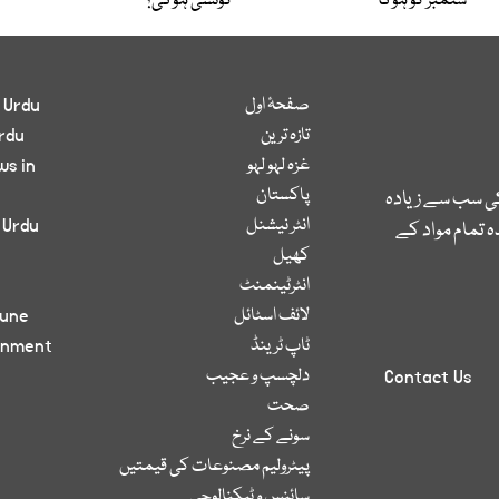
ستمبر کو ہوگا
کونسی ہوگی؟
صفحۂ اول
 Urdu
تازہ ترین
rdu
غزہ لہو لہو
ws in
پاکستان
کی سب سے زیادہ
انٹر نیشنل
 Urdu
 تمام مواد کے
کھیل
انٹرٹینمنٹ
لائف اسٹائل
bune
ٹاپ ٹرینڈ
inment
دلچسپ و عجیب
Contact Us
صحت
سونے کے نرخ
پیٹرولیم مصنوعات کی قیمتیں
سائنس و ٹیکنالوجی