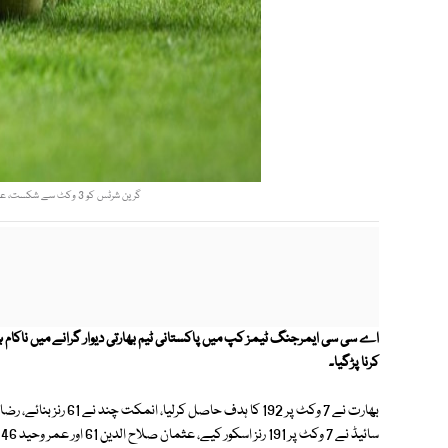
گرین شرٹس کو 3 وکٹ سے شکست، عثمان صلاح الدین کی ففٹی رائیگاں۔ فوٹو: اے ایف پی / فائل
کرنا پڑگیا۔
بھارت نے 7 وکٹ پر 192 ک
سائیڈ نے 7 وکٹ پر 191 رنز اسکور کیے، عثمان صلاح الدین 61 اور عمر وحید 46 رنز کے ساتھ نمایاں رہے، سندیپ واریر نے تین وکٹیں لیں۔