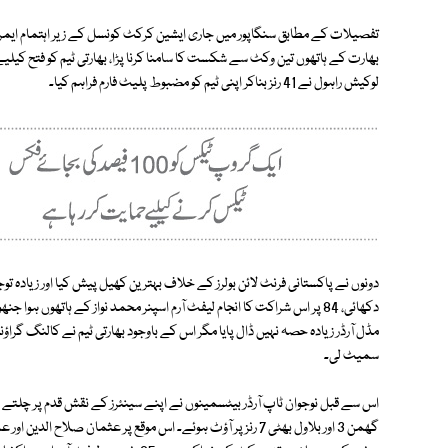
تفصیلات کے مطابق سنگاپور میں جاری ایشین کرکٹ کونسل کے زیر اہتمام ایمر
لوکیش راہول نے 41 رنز بناکر اپنی ٹیم کو مضبوط پلیٹ فارم فراہم کیا۔
دونوں نے پاکستانی فرنٹ لائن بولرز کے خلاف بہترین کھیل پیش کیا اور زیادہ توجہ
سمیٹ لی۔
گھمن 3 اور بلاول بھٹی 7 رنز پر آؤٹ ہوئے۔ اس موقع پر عثمان ص