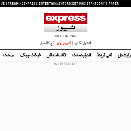
IVE STREAMING
EXPRESS ENTERTAINMENT
CRICKET PAKISTAN
TODAY'S PAPER
AUGUST 07, 2026
اشتہار لگائیں |
لائیو ٹی وی
| آج کا اخبار
ر نیشنل
ٹاپ ٹرینڈ
انٹرٹینمنٹ
لائف اسٹائل
فیکٹ چیک
صحت