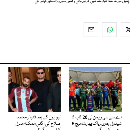
 رنز بنے، لیفٹ آرم اسپنر اکشار پٹیل نے خاتمہ کیا، بعد میں گرنے والی وکٹوں سے رنز اسکور کرنے کی
اے سی سی ویمن ٹی 20 کپ کا
لیور پول کے بعد فٹبالر محمد
شیڈول جاری، پاک بھارت میچ 5
صلاح کی اگلی ممکنہ منزل