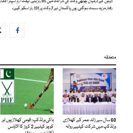
دونوں کے درمیان چوتھی وکٹ کی شراکت میں 85
رفتار مزید سست ہوگئی، یوں پاکستان نے 7 وکٹ پر 191 رنز اسکور کیے۔
متعلقہ
60 سال سے زائد عمر کے کھلاڑی
ہاکی ورلڈکپ: قومی کھلاڑیوں اور
ورلڈکپ میں شرکت کیلیے روانہ
کوچز کیلیے 2 کروڑ کا الاؤنس