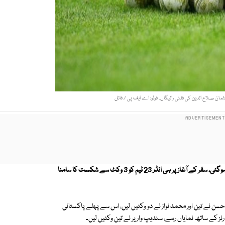
اے سی سی ایمرجنگ ٹیمز کپ میں پاکستانی ٹیم بھارتی دیوار گرانے میں ناکام ہوگئی، سفر کے آغاز پر ہی انڈر 23 ٹیم کو 3 وکٹ سے شکست کا سامنا
ا ہدف حاصل کرلیا، انمکت چند نے 61 رنز بنائے، رضاحسن نے تین اور محمد نواز نے دو وکٹیں لیں، اس سے پہلے پاکستانی