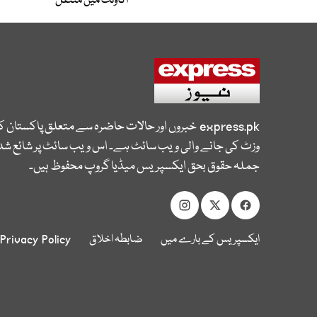
اکاؤنٹ میں منتقل
express.pk
خبروں اور حالات حاضرہ سے متعلق پاکستان 
وزٹ کی جانے والی ویب سائٹ ہے۔ اس ویب سائٹ پر شائع شدہ
جملہ حقوق بحق ایکسپریس میڈیا گروپ محفوظ ہیں۔
ایکسپریس کے بارے میں
ضابطہ اخلاق
Privacy Policy