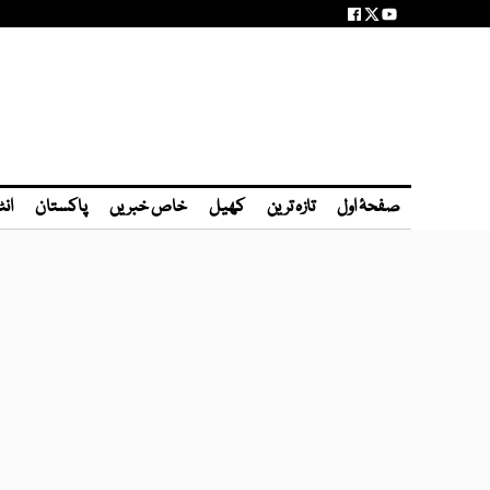
صفحۂ اول
تازہ ترین
کھیل
خاص خبریں
پاکستان
انٹ