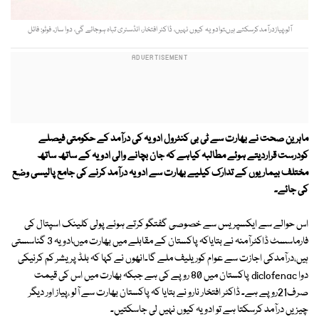
آلو،پیازدرآمدکرسکتے ہیںتوادویہ کیوں نہیں، ڈاکٹر افتخار، انڈسٹری تباہ ہوجائے گی، دوا ساز۔ فوٹو: فائل
ماہرین صحت نے بھارت سے ٹی بی کنٹرول ادویہ کی درآمد کے حکومتی فیصلے
کودرست قراردیتے ہوئے مطالبہ کیاہے کہ جان بچانے والی ادویہ کے ساتھ ساتھ
مختلف بیماریوں کے تدارک کیلیے بھارت سے ادویہ درآمد کرنے کی جامع پالیسی وضع
کی جائے۔
اس حوالے سے ایکسپریس سے خصوصی گفتگو کرتے ہوئے پولی کلینک اسپتال کی
فارماسسٹ ڈاکٹرآمنہ نے بتایاکہ پاکستان کے مقابلے میں بھارت میںادویہ 3 گناسستی
ہیں،درآمدکی اجازت سے عوام کوریلیف ملے گا۔انھوں نے کہا کہ بلڈ پریشر کم کرنیکی
دوا diclofenac پاکستان میں 80 روپے کی ہے جبکہ بھارت میں اس کی قیمت
صرف21روپے ہے۔ ڈاکٹر افتخار نارو نے بتایا کہ پاکستان بھارت سے آلو ،پیاز اور دیگر
چیزیں درآمد کرسکتا ہے تو ادویہ کیوں نہیں لی جاسکتیں۔