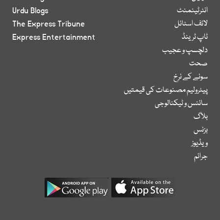
انٹرٹینمنٹ
Urdu Blogs
لائف اسٹائل
The Express Tribune
ٹاپ ٹرینڈ
Express Entertainment
دلچسپ و عجیب
صحت
سونے کے نرخ
پیٹرولیم مصنوعات کی قیمتیں
سائنس و ٹیکنالوجی
بلاگ
بزنس
ویڈیوز
جرائم