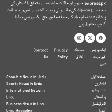
express.pk
خبروں اور حالات حاضرہ سے متعلق پاکستان کی
سب سے زیادہ وزٹ کی جانے والی ویب سائٹ ہے۔ اس ویب سائٹ
پر شائع شدہ تمام مواد کے جملہ حقوق بحق ایکسپریس میڈیا
گروپ محفوظ ہیں۔
ایکسپریس
ضابطہ
Privacy
Contact
کے بارے
اخلاق
Policy
Us
میں
صفحۂ اول
Showbiz News in Urdu
تازہ ترین
Sports News in Urdu
غزہ لہو لہو
International News in
پاکستان
Urdu
انٹر نیشنل
Business News in Urdu
کھیل
Urdu Magazine