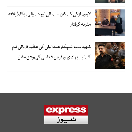
لاہور: لڑکی کے کان سے بالی نوچنے والی ریکارڈ یافتہ
ملزمہ گرفتار
شہید سب انسپکٹر عبد الولی کی عظیم قربانی قوم
کے لیے بہادری اور فرض شناسی کی روشن مثال