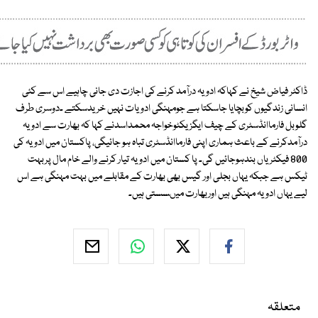
ڈاکٹر فیاض شیخ نے کہاکہ ادویہ درآمد کرنے کی اجازت دی جانی چاہیے اس سے کئی
انسانی زندگیوں کوبچایا جاسکتا ہے جومہنگی ادویات نہیں خریدسکتے ۔دوسری طرف
گلوبل فارماانڈسٹری کے چیف ایگزیکٹوخواجہ محمداسدنے کہا کہ بھارت سے ادویہ
درآمدکرنے کے باعث ہماری اپنی فارماانڈسٹری تباہ ہو جائیگی، پاکستان میں ادویہ کی
800 فیکٹریاں بندہوجائیں گی۔ پا کستان میں ادویہ تیار کرنے والے خام مال پربہت
ٹیکس ہے جبکہ یہاں بجلی اور گیس بھی بھارت کے مقابلے میں بہت مہنگی ہے اس
لیے یہاں ادویہ مہنگی ہیں اوربھارت میںسستی ہیں۔
متعلقہ