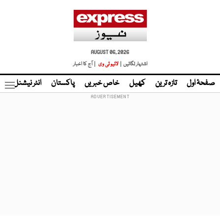
AUGUST 06, 2026
اشتہار لگائیں |
لائیو ٹی وی
| آج کا اخبار
صفحۂ اول
تازہ ترین
کھیل
خاص خبریں
پاکستان
انٹر نیشنل
ٹا