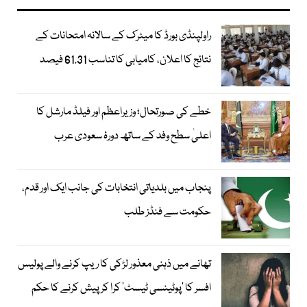
راولپنڈی بورڈ کا میٹرک کے سالانہ امتحانات کے
نتائج کا اعلان، کامیابی کا تناسب 61.31 فیصد
خطے کی صورتحال؛ وزیراعظم اور فیلڈ مارشل کا
اعلیٰ سطح وفد کے ساتھ دورۂ سعودی عرب
پنجاب میں بلدیاتی انتخابات کی جانب ایک اور قدم،
حکومت سے فنڈز طلب
تھانے میں ذہنی معذور لڑکی کا ریپ کرنے والے پولیس
افسر کا ’پوٹینسی ٹیسٹ‘ کرا کر پیش کرنے کا حکم