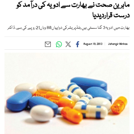
ماہرین صحت نے بھارت سے ادویہ کی درآمد کو
درست قراردیدیا
بھارت میں ادویہ3 گنا سستی ہیں،بلڈپریشرکی دوایہاں80 وہاں21 روپے کی ہے، ڈاکٹر
August 19, 2013
Jahangir Minhas