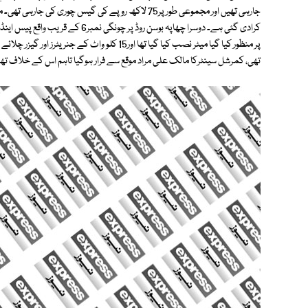
جارہی تھیں اور مجموعی طور پر75 لاکھ روپے کی گیس چوری 
کرادی گئی ہے۔ دوسرا چھاپہ بوسن روڈ پ
تھی، کمرشل سینٹرکا مالک علی مراد موقع سے فرار ہوگیا تاہم اس کے خلاف ت