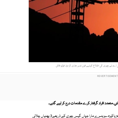
ٓئی اے نے چوری کی اطلاع کیلیے فون نمبر جاری کر دیا۔ فوٹو: فائل
ی، متعدد افراد گرفتار کرے مقدمات درج کر لیے گئے۔
ملتان کی ضلعی ٹاسک فورس نے پولیس کے ہمراہ پہلا چھاپہ ڈبل پھاٹک پر واقع پاکیزہ سویٹس پر مارا جہاں گیس چوری کے ذریعے3 بھٹیاں چلائی