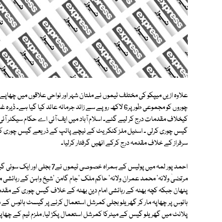
کیخلاف مقدمات درج کر لیے گئے۔ اسلام آباد میں ایف آئی اے حکام سیکٹر آئی نا
گیس چوری کرلی ۔ اسٹیل ملز کنکریٹ کے نیچے پائپ کے ذریعے گیس چوری کر ر
سرفراز کے خلاف مقدمہ درج کرکے انھیں گرفتار کرلیا۔
احمد پور لمہ میں پولیس کے ہمراہ
مرتضیٰ ولانہ' محمد عمران ولانہ' حاکم ملک 'جام گامن 'شیخ واہن کے رہائشی 
پٹھان جبکہ کچہ بھٹہ کے رہائشی امام دین بھٹہ کے خلاف گیس چوری کے مقدم
ہائوس پر چھاپہ مار کر گھریلو بجلی کمرشل استعمال کرنے پر گیسٹ ہائوس کے ما
پلانٹ میں گھریلو گیس کے میٹرکا کمرشل استعمال پکڑ لیا، ملزم ٹیم کے چھاپ