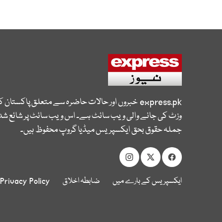
express.pk
خبروں اور حالات حاضرہ سے متعلق پاکستان 
وزٹ کی جانے والی ویب سائٹ ہے۔ اس ویب سائٹ پر شائع شدہ
جملہ حقوق بحق ایکسپریس میڈیا گروپ محفوظ ہیں۔
ایکسپریس کے بارے میں
ضابطہ اخلاق
Privacy Policy