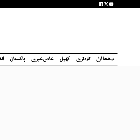
صفحۂ اول
تازہ ترین
کھیل
خاص خبریں
پاکستان
انٹ