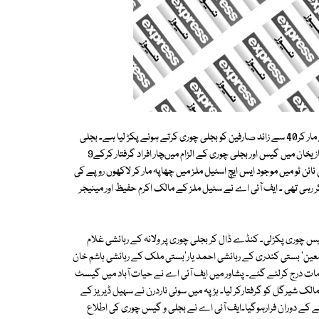
علاوہ ازیں میپکو کی مختلف ٹیموں نے ملتان شہر اور نواحی علاقوں میں چھاپے مار کر40 سے زائد صارفین کو بجلی چوری کرتے ہوئے پکڑ لیا ہے۔ بجلی
چوروں کو مجموعی طور پر6 لاکھ روپے سے زائد جرمانہ عائد کیا گیا ہے۔ ڈیرہ غازیخان میں گیس اور بجلی چوری کے الزام میںچار افراد گرفتار کرکے9
ئن ٹو میں موجود ایس ایچ اسٹیل ملز میں چھاپہ مار کر لاکھوں روپے کی
ہی تھی ۔ ایف آئی اے نے سٹیل ملز کے مالک اکرم حفیظ اور مینیجر
 خصوصی ٹیموں نے7 بجلی اور ایک سوئی گیس چوری پکڑلی۔ کنڈے ڈال کر بجلی چوری پر ولانہ کے رہائشی غلام
معین' بستی کندری کے رہائشی احمد یار'بستی ملک کے رہائشی ہاشم خان
ات درج کرلئے گئے۔ پشاور میں ایف آئی اے نے حیات آباد میں گیسٹ
لک شیرگل کو گرفتارکر لیا۔ ہڑپہ میں سوئی ناردرن نے سہیل ڈیریز کے
ے کے دوران فرارہوگیا۔ایف آئی اے نے بجلی و گیس چوری کی اطلاع