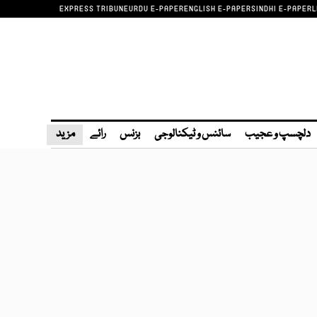
EXPRESS TRIBUNE
URDU E-PAPER
ENGLISH E-PAPER
SINDHI E-PAPER
L
دلچسپ و عجیب
سائنس و ٹیکنالوجی
بزنس
رائے
مزید