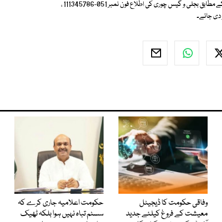
دینے کے لیے فون، فیکس نمبرز اور ای میل ایڈریس جاری کردیے۔ ایف آئی اے کے مطابق بجلی و گیس چوری کی اطلاع فون نمبر 051-111345786 ،
دی جائے۔
وفاقی حکومت کا ڈیجیٹل
حکومت اعلامیہ جاری کرے کہ
معیشت کے فروغ کیلئے جدید
سسٹم تباہ نہیں ہوا بلکہ ٹھیک