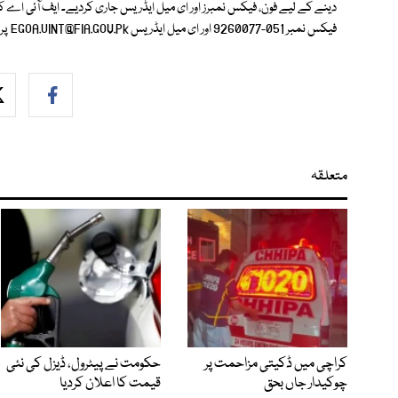
فیکس نمبر 051-9260077 اور ای میل ایڈریس
EGOA.UINT@FIA.GOV.Pk
پر 
متعلقہ
کراچی میں ڈکیتی مزاحمت پر
حکومت نے پیٹرول، ڈیزل کی نئی
چوکیدار جاں بحق
قیمت کا اعلان کردیا