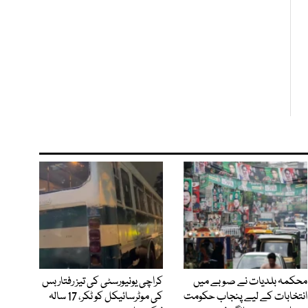
محکمہ بلدیات نے صوبے میں
کراچی یونیورسٹی کی تیز رفتار بس
انتخابات کے لیے پنجاب حکومت
کی موٹرسائیکل کو ٹکر، 17 سالہ