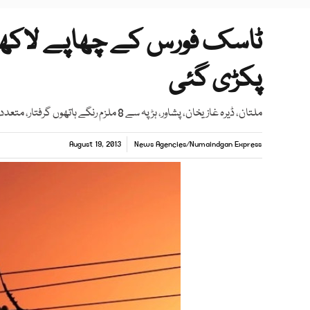
ٹاسک فورس کے چھاپے لاکھ
پکڑی گئی
ملتان، ڈیرہ غازیخان، پشاور، ہڑپہ سے 8 ملزم رنگے ہاتھوں گرفتار، متعدد کیخلاف مقدمات درج
August 19, 2013
News Agencies
/
Numaindgan Express