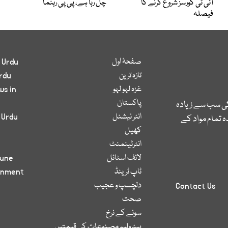
آئی ٹی کورسز شروع کرنے کا
چل رہا ہے، پی پی رہنما
فیصلہ
صفحۂ اول
 Urdu
تازہ ترین
rdu
غزہ لہو لہو
ws in
پاکستان
کی سب سے زیادہ
انٹر نیشنل
 Urdu
 تمام مواد کے
کھیل
انٹرٹینمنٹ
لائف اسٹائل
bune
ٹاپ ٹرینڈ
inment
دلچسپ و عجیب
Contact Us
صحت
سونے کے نرخ
پیٹرولیم مصنوعات کی قیمتیں