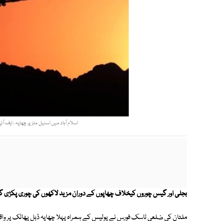
اسلام آباد میں اسٹیل ملز پر چھاپہ ، ایف ا
بجلی اور گیس چوروں کیخلاف چھاپوں کے دوران مزید لاکھوں کی چوری پکڑی گئ