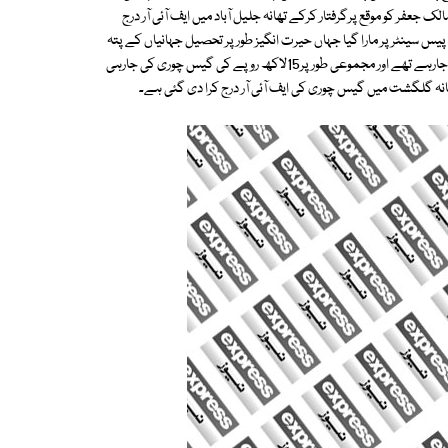
کی جارہی تھی۔ مالک جعفر کو موقع پرگرفتار کرکے تھانہ جلیل آباد میں ایف آئی آر درج
ر چونگی نمبر6 کے قریب واقع پیس اینڈ پیس سینٹر پر مارا گیا جہاں حیرت انگیز طور پر تحصیل جہانیاں کے پتہ
پر منظور کیا گیا میٹر نصب کیا گیا تھا اور15 کلو واٹ کے جنریٹرز اور گیزر چلائے جارہے تھے اور مجموعی طور پر15لاکھ روپے کی گیس چوری کی جارہی
ھانہ گلگشت میں گیس چوری کی ایف آئی آر درج کرا دی گئی ہے۔