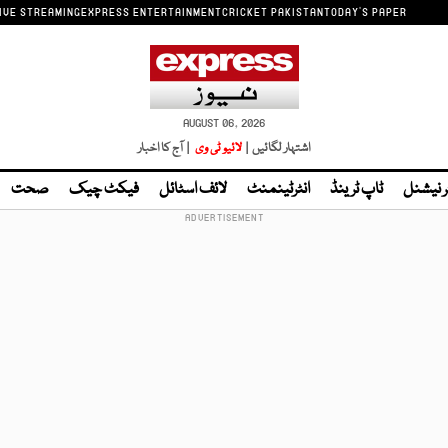
IVE STREAMING
EXPRESS ENTERTAINMENT
CRICKET PAKISTAN
TODAY'S PAPER
AUGUST 06, 2026
اشتہار لگائیں |
لائیو ٹی وی
| آج کا اخبار
ر نیشنل
ٹاپ ٹرینڈ
انٹرٹینمنٹ
لائف اسٹائل
فیکٹ چیک
صحت