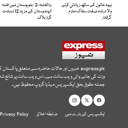
بیوہ خاتون کے ساتھ زیادتی کرنے
ردالفتنہ-3 : بلوچستان میں فتنہ
والا درندہ صفت سفاک ملزم
الہندوستان کے مزید 12 دہشت
گرفتار
گرد ہلاک
express.pk
خبروں اور حالات حاضرہ سے متعلق پاکستان 
وزٹ کی جانے والی ویب سائٹ ہے۔ اس ویب سائٹ پر شائع شدہ
جملہ حقوق بحق ایکسپریس میڈیا گروپ محفوظ ہیں۔
ایکسپریس کے بارے میں
ضابطہ اخلاق
Privacy Policy