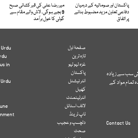
پاکستان اور صومالیہ کے درمیان
میر رضا علی کی قبر کشائی صبح
دفاعی تعاون مزید مضبوط بنانے
9 بجے ہوگی، لاش والے مقام سے
پر اتفاق
گولی کا خول برآمد
صفحۂ اول
 Urdu
تازہ ترین
rdu
غزہ لہو لہو
ws in
پاکستان
کی سب سے زیادہ
انٹر نیشنل
 Urdu
 تمام مواد کے
کھیل
انٹرٹینمنٹ
لائف اسٹائل
bune
ٹاپ ٹرینڈ
inment
دلچسپ و عجیب
Contact Us
صحت