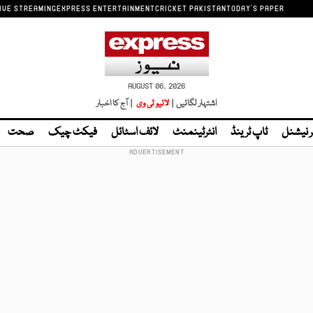
IVE STREAMING
EXPRESS ENTERTAINMENT
CRICKET PAKISTAN
TODAY'S PAPER
AUGUST 06, 2026
اشتہار لگائیں |
لائیو ٹی وی
| آج کا اخبار
ر نیشنل
ٹاپ ٹرینڈ
انٹرٹینمنٹ
لائف اسٹائل
فیکٹ چیک
صحت