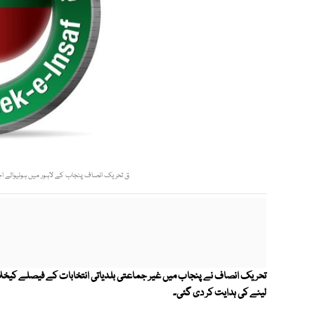
ق تحریک انصاف پنجاب کے لاہور میں ہونیوالے اجلاس میں پنجاب کے
تحریک انصاف نے پنجاب میں غیر جماعتی بلدیاتی انتخابات کے فیصلے کیخلاف قانو
لینے کی ہدایت کر دی گئی۔