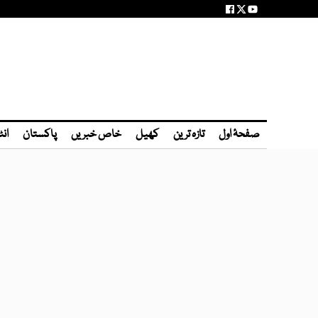
صفحۂ اول
تازہ ترین
کھیل
خاص خبریں
پاکستان
انٹ