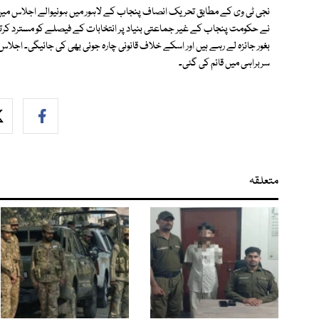
نے حکومت پنجاب کے غیر جماعتی بنیاد پر انتخابات کے فیصلے کو مسترد کرتے ہو
بغور جائزہ لے رہے ہیں اور اسکے خلاف قانونی چارہ جوئی بھی کی جائیگی۔ اج
سربراہی میں قائم کی گئی۔
متعلقہ