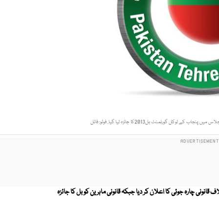
 لوکل گورنمنٹ بل2013کا جائزہ لیا گیا. فوٹو: فائل
نی چارہ جوئی کا اعلان کر دیا جبکہ قانونی ماہرین کو بل کا جائزہ