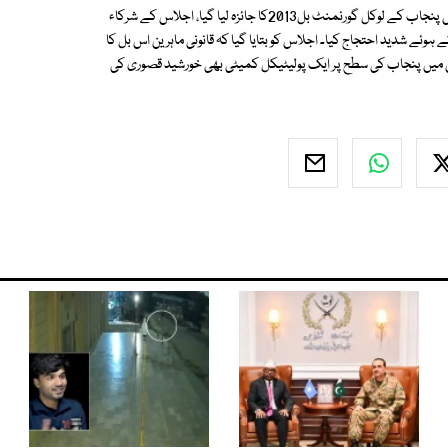
نجی ٹی وی کے مطابق تحریک انصاف پنجاب کے لاہور میں ہونیوالے اجلاس میں پنجاب کے لوکل گورنمنٹ بل2013کا جائزہ لیا گیا، اجلاس کے شرکاء
ئے شدید احتجاج کیا۔ اجلاس کو بتایا گیا کہ قانونی ماہرین اس بل کا
لاس میں پنجاب کی سطح پر ایک پولیٹیکل کمیٹی بھی خورشید قصوری کی