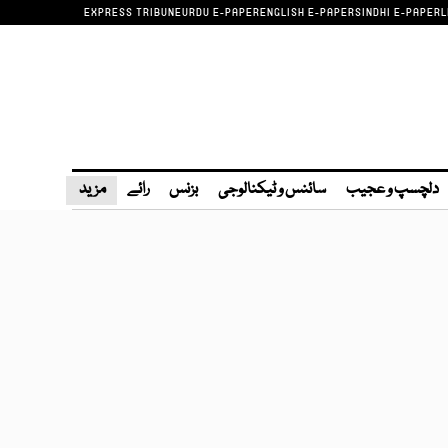
EXPRESS TRIBUNE
URDU E-PAPER
ENGLISH E-PAPER
SINDHI E-PAPER
L
دلچسپ و عجیب
سائنس و ٹیکنالوجی
بزنس
رائے
مزید