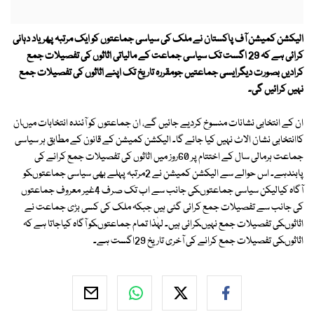
الیکشن کمیشن آف پاکستان نے ملک کی سیاسی جماعتوں کو ایک مرتبہ پھر یاد دہانی
کرائی ہے کہ 29 اگست تک سیاسی جماعت کے مالیاتی اثاثوں کی تفصیلات جمع
کرادیں بصورت دیگرایسی جماعتیں جومقررہ تاریخ تک اپنے اثاثوں کی تفصیلات جمع
نہیں کرائیں گی۔
ان کے انتخابی نشانات منسوخ کردیے جائیں گے، ان جماعتوں کو آئندہ انتخابات میںان
کاانتخابی نشان الاٹ نہیں کیا جائے گا۔ الیکشن کمیشن کے قانون کے مطابق ہر سیاسی
جماعت ہرمالی سال کے اختتام پر 60روز میں اثاثوں کی تفصیلات جمع کرانے کی
پابندہے۔ اس حوالے سے الیکشن کمیشن نے 2مرتبہ پہلے بھی سیاسی جماعتوںکو
آگاہ کیالیکن سیاسی جماعتوںکی جانب سے اب تک صرف 4غیر معروف جماعتوں
کی جانب سے تفصیلات جمع کرائی گئی ہیں جبکہ ملک کی کسی بڑی جماعت نے
اثاثوںکی تفصیلات جمع نہیںکرائی ہیں۔ لہٰذا تمام جماعتوںکو آگاہ کیاجاتا ہے کہ
اثاثوںکی تفصیلات جمع کرانے کی آخری تاریخ 29اگست ہے۔