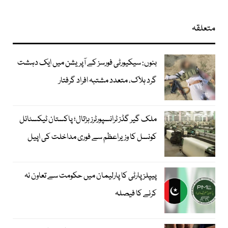
متعلقہ
بنوں: سیکیورٹی فورسز کے آپریشن میں ایک دہشت
گرد ہلاک، متعدد مشتبہ افراد گرفتار
ملک گیر گڈز ٹرانسپورٹرز ہڑتال؛ پاکستان ٹیکسٹائل
کونسل کا وزیراعظم سے فوری مداخلت کی اپیل
پیپلزپارٹی کا پارلیمان میں حکومت سے تعاون نہ
کرنے کا فیصلہ