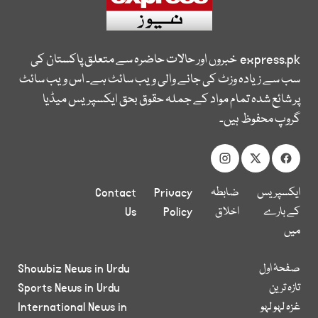
express.pk
خبروں اور حالات حاضرہ سے متعلق پاکستان کی
سب سے زیادہ وزٹ کی جانے والی ویب سائٹ ہے۔ اس ویب سائٹ
پر شائع شدہ تمام مواد کے جملہ حقوق بحق ایکسپریس میڈیا
گروپ محفوظ ہیں۔
ایکسپریس
ضابطہ
Privacy
Contact
کے بارے
اخلاق
Policy
Us
میں
صفحۂ اول
Showbiz News in Urdu
تازہ ترین
Sports News in Urdu
غزہ لہو لہو
International News in