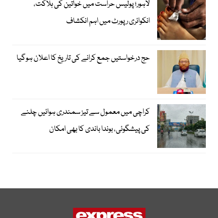
لاہور؛ پولیس حراست میں خواتین کی ہلاکت،
انکوائری رپورٹ میں اہم انکشاف
حج درخواستیں جمع کرانے کی تاریخ کا اعلان ہوگیا
کراچی میں معمول سے تیز سمندری ہوائیں چلنے
کی پیشگوئی، بوندا باندی کا بھی امکان