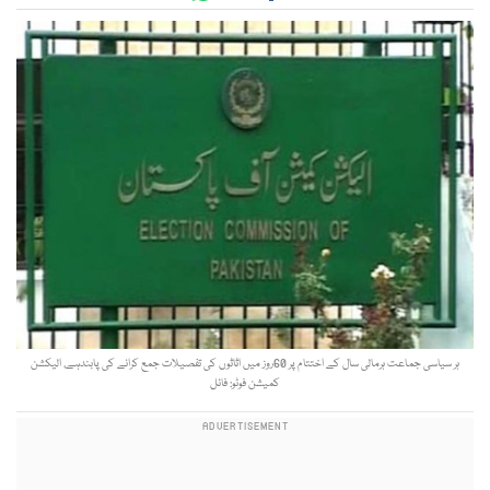
ہر سیاسی جماعت ہرمالی سال کے اختتام پر 60روز میں اثاثوں کی تفصیلات جمع کرانے کی پابندہے, الیکشن
کمیشن فوٹو: فائل