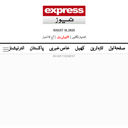
AUGUST 10, 2026
اشتہار لگائیں |
لائیو ٹی وی
| آج کا اخبار
صفحۂ اول
تازہ ترین
کھیل
خاص خبریں
پاکستان
انٹر نیشنل
ٹا