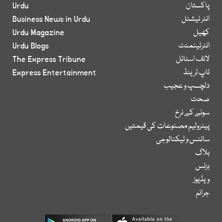
پاکستان
Urdu
انٹر نیشنل
Business News in Urdu
کھیل
Urdu Magazine
انٹرٹینمنٹ
Urdu Blogs
لائف اسٹائل
The Express Tribune
ٹاپ ٹرینڈ
Express Entertainment
دلچسپ و عجیب
صحت
سونے کے نرخ
پیٹرولیم مصنوعات کی قیمتیں
سائنس و ٹیکنالوجی
بلاگ
بزنس
ویڈیوز
جرائم