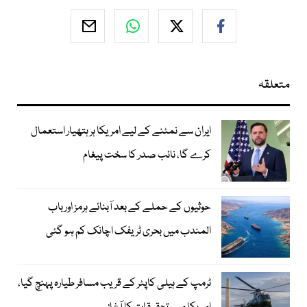
متعلقہ
ایران سے نمٹنے کے لیے امریکا ہر ہتھیار استعمال
کرے گا، نائب صدر کا سخت پیغام
حوثیوں کے حملے کے بعد آبنائے ہرمز اور باب
المندب میں بحری ٹریفک اچانک کم ہو گئی
ٹرمپ کے ہیلی کاپٹر کے قریب مسافر طیارہ پہنچ گیا،