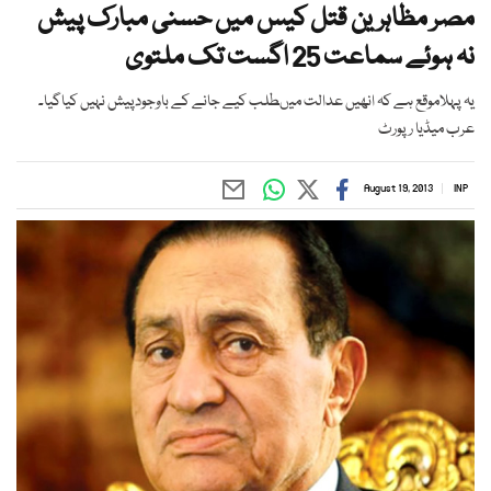
مصر مظاہرین قتل کیس میں حسنی مبارک پیش
نہ ہوئے سماعت 25 اگست تک ملتوی
یہ پہلاموقع ہے کہ انھیں عدالت میںطلب کیے جانے کے باوجودپیش نہیں کیاگیا۔
عرب میڈیا رپورٹ
August 19, 2013
INP