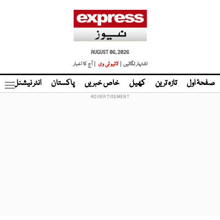
AUGUST 06, 2026
اشتہار لگائیں |
لائیو ٹی وی
| آج کا اخبار
صفحۂ اول
تازہ ترین
کھیل
خاص خبریں
پاکستان
انٹر نیشنل
ٹا