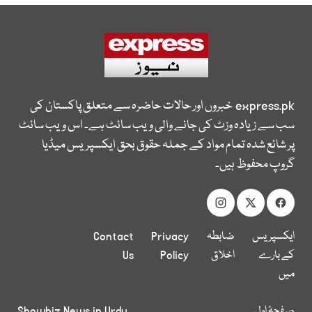
express.pk
خبروں اور حالات حاضرہ سے متعلق پاکستان کی
سب سے زیادہ وزٹ کی جانے والی ویب سائٹ ہے۔ اس ویب سائٹ
پر شائع شدہ تمام مواد کے جملہ حقوق بحق ایکسپریس میڈیا
گروپ محفوظ ہیں۔
ایکسپریس
ضابطہ
Privacy
Contact
کے بارے
اخلاق
Policy
Us
میں
صفحۂ اول
Showbiz News in Urdu