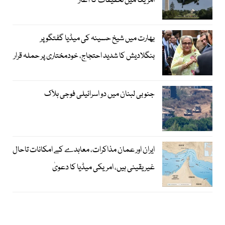
امریکا میں تحقیقات کا آغاز
بھارت میں شیخ حسینہ کی میڈیا گفتگو پر
بنگلادیش کا شدید احتجاج، خودمختاری پر حملہ قرار
جنوبی لبنان میں دو اسرائیلی فوجی ہلاک
ایران اور عمان مذاکرات، معاہدے کے امکانات تاحال
غیر یقینی ہیں، امریکی میڈیا کا دعویٰ