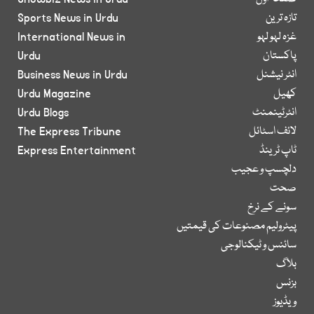
تازہ ترین
Sports News in Urdu
غزہ لہو لہو
International News in
پاکستان
Urdu
انٹر نیشنل
Business News in Urdu
کھیل
Urdu Magazine
انٹرٹینمنٹ
Urdu Blogs
لائف اسٹائل
The Express Tribune
ٹاپ ٹرینڈ
Express Entertainment
دلچسپ و عجیب
صحت
سونے کے نرخ
پیٹرولیم مصنوعات کی قیمتیں
سائنس و ٹیکنالوجی
بلاگ
بزنس
ویڈیوز