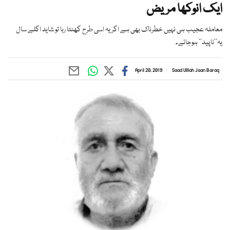
ایک انوکھا مریض
معاملہ عجیب ہی نہیں خطرناک بھی ہے اگر یہ اسی طرح گھٹتا رہا تو شاید اگلے سال
یہ’’ناپید‘‘ ہوجائے۔
April 20, 2019
Saad Ulllah Jaan Baraq