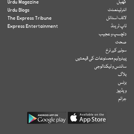
کھیل
Urdu Magazine
انٹرٹینمنٹ
Urdu Blogs
لائف اسٹائل
The Express Tribune
ٹاپ ٹرینڈ
Express Entertainment
دلچسپ و عجیب
صحت
سونے کے نرخ
پیٹرولیم مصنوعات کی قیمتیں
سائنس و ٹیکنالوجی
بلاگ
بزنس
ویڈیوز
جرائم