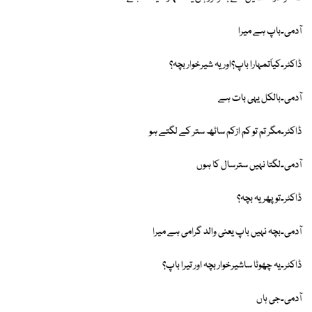
آدمی۔باپ ہے میرا
ڈاکٹر۔کیاَتمہارا باپ؟اور یہ شیرخوار بچہ؟
آدمی۔بالکل یہی بات ہے
ڈاکٹر۔مگر تم تو کم ازکم ساٹھ ستر کے لگتے ہو
آدمی۔لگتا نہیں سترسال کا ہوں
ڈاکٹر۔تو پھر یہ بچہ؟
آدمی۔بچہ نہیں باپ یعنی والد گرامی ہے میرا
ڈاکٹر۔یہ چھوٹا ساشیرخوار بچہ اور تیرا باپ؟
آدمی۔جی ہاں