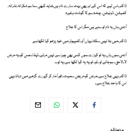
ڈاکٹر۔اس لیے کہ اس کے اور بھی بہت سارے نام ہیںشاید کبھی سنا ہو شکرانہ،نذرانہ،
کمیشن، ڈونیشن، چندہ،سورکا گوشت وغیرہ
آدمی۔ہاں یہ نام تو سنے ہیں مگر اس کا علاج
ڈاکٹر۔میں بتا نہیں سکتا۔یہاں آؤ۔کمپیوٹر میں خود پڑھو کیا لکھاہے
آدمی۔ہوں،ہاں۔یہ تو کیڑے۔ہوں کسی بھی چیز سے نہیں مرتے۔لہذا۔جس کو۔یہ مرض
لا۔لاحق۔ ہوجائے تو ۔تو۔ تو۔یہ یہ کیا لکھا ہے۔یہ تو۔۔
ڈاکٹر۔یہی علاج ہے۔مرض کو مریض سمیت۔ فوراً مار کر گہرے گڑھے میں دبانا۔یہی
اس کا واحد علاج ہے۔
متعلقہ