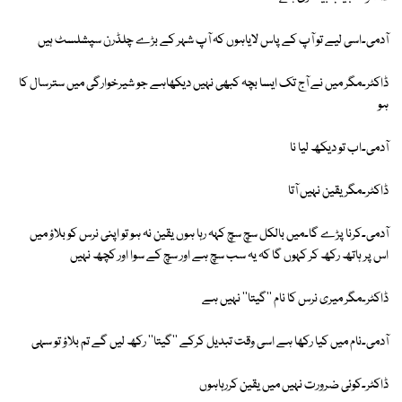
آدمی۔اسی لیے تو آپ کے پاس لایاہوں کہ آپ شہر کے بڑے چلڈرن سپشلسٹ ہیں
ڈاکٹر۔مگر میں نے آج تک ایسا بچہ کبھی نہیں دیکھاہے جو شیرخوارگی میں سترسال کا
ہو
آدمی۔اب تو دیکھ لیا نا
ڈاکٹر۔مگر یقین نہیں آتا
آدمی۔کرنا پڑے گا۔میں بالکل سچ سچ کہہ رہا ہوں یقین نہ ہو تو اپنی نرس کو بلاؤ میں
اس پر ہاتھ رکھ کر کہوں گا کہ یہ سب سچ ہے اور سچ کے سوا اور کچھ نہیں
ڈاکٹر۔مگر میری نرس کا نام ''گیتا'' نہیں ہے
آدمی۔نام میں کیا رکھا ہے اسی وقت تبدیل کرکے ''گیتا'' رکھ لیں گے تم بلاؤ تو سہی
ڈاکٹر۔کوئی ضرورت نہیں میں یقین کررہاہوں