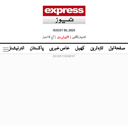
AUGUST 06, 2026
اشتہار لگائیں |
لائیو ٹی وی
| آج کا اخبار
صفحۂ اول
تازہ ترین
کھیل
خاص خبریں
پاکستان
انٹر نیشنل
ٹا