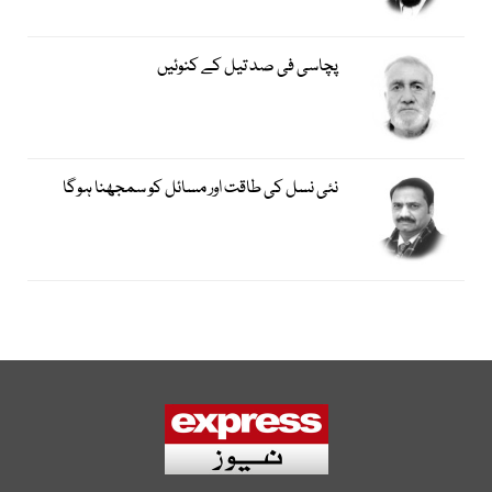
پچاسی فی صد تیل کے کنوئیں
نئی نسل کی طاقت اور مسائل کو سمجھنا ہوگا