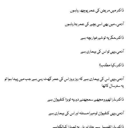
ڈاکٹر میں مریض کی عمر پوچھ رہاہوں
آدمی۔ میں بھی اسی بچے کی عمر بتارہاہوں
ڈاکٹر۔مگر یہ تو شیرخوار بچہ ہے
آدمی۔یہی تو اس کی بیماری ہے
ڈاکٹر۔کیا مطلب؟
آدمی۔یہی اس کی بیماری ہے کہ روز بروز اس کی عمر گھٹ رہی ہے جب میں پیدا ہوا تو
یہ سترسال کاتھا
ڈاکٹر۔ذرا ٹھہرو مجھے سمجھنے دو۔یہ توبڑا کنفیوژن ہے
آدمی۔یہی کنفیوژن تو میرا مسئلہ اور اس کی بیماری ہے
ڈاکٹر۔ذرا تفصیل سے بتاؤ اور ہاں یہ تمہارا کیالگتاہے