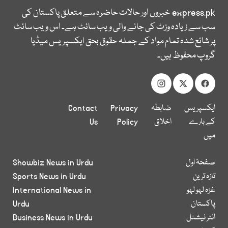
express.pk
خبروں اور حالات حاضرہ سے متعلق پاکستان کی
سب سے زیادہ وزٹ کی جانے والی ویب سائٹ ہے۔ اس ویب سائٹ
پر شائع شدہ تمام مواد کے جملہ حقوق بحق ایکسپریس میڈیا
گروپ محفوظ ہیں۔
ایکسپریس
ضابطہ
Privacy
Contact
کے بارے
اخلاق
Policy
Us
میں
صفحۂ اول
Showbiz News in Urdu
تازہ ترین
Sports News in Urdu
غزہ لہو لہو
International News in
پاکستان
Urdu
انٹر نیشنل
Business News in Urdu