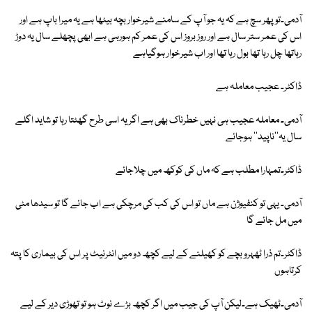
آدمی۔تو پھر سچ ہے کہ یہ جو آپ کے سامنے شیرخوار بچہ بیٹھا ہے یہ میرا باپ ہے اور
اس کی عمر ستر سال ہے اور روز بروز اس کی عمر کم ہورہی ہے ابھی پچھلے سال یہ دوڑ
رہاتھا چل رہا تھا بول رہا تھا اور اب شیرخوار ہوگیاہے
ڈاکٹر۔ عجیب معاملہ ہے
آدمی۔ معاملہ عجیب ہی نہیں خطرناک بھی ہے اگر یہ اسی طرح گھٹتا رہا تو شاید اگلے
سال یہ''ناپید'' ہوجائے
ڈاکٹر۔تمہارا مطلب ہے کہ ماں کی کوکھ میں چلاجائے
آدمی۔ یہی تو کنفیوژن ہے ماں تو اس کی کب کی مرچکی ہے اب جائے گا تو سیدھا مٹی
میں مل جائے گا
ڈاکٹر۔تم ذرا ٹھہرو بچے کو کھیلنے کے لیے کچھ دو میں انٹرنیٹ پر اس کی بیماری کا پتہ
کرتاہوں
آدمی۔ٹھیک ہے۔لیکن آپ کی جیب میں اگر کچھ بڑے نوٹ ہو تو تھوڑی دیر کے لیے