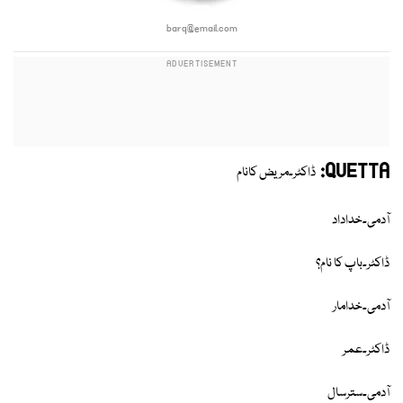
barq@email.com
QUETTA:
ڈاکٹر۔مریض کانام
آدمی۔خداداد
ڈاکٹر۔باپ کا نام؟
آدمی۔خدامار
ڈاکٹر۔عمر
آدمی۔سترسال