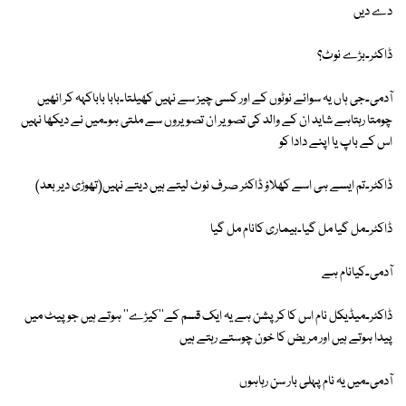
دے دیں
ڈاکٹر۔بڑے نوٹ؟
آدمی۔جی ہاں یہ سوائے نوٹوں کے اور کسی چیز سے نہیں کھیلتا۔بابا باباکہہ کر انھیں
چومتا رہتاہے شاید ان کے والد کی تصویر ان تصویروں سے ملتی ہو۔میں نے دیکھا نہیں
اس کے باپ یا اپنے دادا کو
ڈاکٹر۔تم ایسے ہی اسے کھلاؤ ڈاکٹر صرف نوٹ لیتے ہیں دیتے نہیں(تھوڑی دیر بعد)
ڈاکٹر۔مل گیا مل گیا۔بیماری کانام مل گیا
آدمی۔کیانام ہے
ڈاکٹر۔میڈیکل نام اس کا کرپشن ہے یہ ایک قسم کے''کیڑے'' ہوتے ہیں جو پیٹ میں
پیدا ہوتے ہیں اور مریض کا خون چوستے رہتے ہیں
آدمی۔میں یہ نام پہلی بار سن رہاہوں