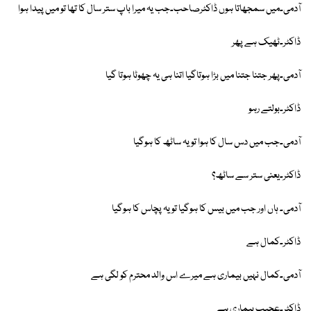
آدمی۔میں سمجھاتا ہوں ڈاکٹرصاحب۔جب یہ میرا باپ ستر سال کا تھا تو میں پیدا ہوا
ڈاکٹر۔ٹھیک ہے پھر
آدمی۔پھر جتنا جتنا میں بڑا ہوتاگیا اتنا ہی یہ چھوٹا ہوتا گیا
ڈاکٹر۔بولتے رہو
آدمی۔جب میں دس سال کا ہوا تو یہ ساٹھ کا ہوگیا
ڈاکٹر۔یعنی ستر سے ساٹھ؟
آدمی۔ ہاں اور جب میں بیس کا ہوگیا تو یہ پچاس کا ہوگیا
ڈاکٹر۔کمال ہے
آدمی۔کمال نہیں بیماری ہے میرے اس والد محترم کو لگی ہے
ڈاکٹر۔عجیب بیماری ہے