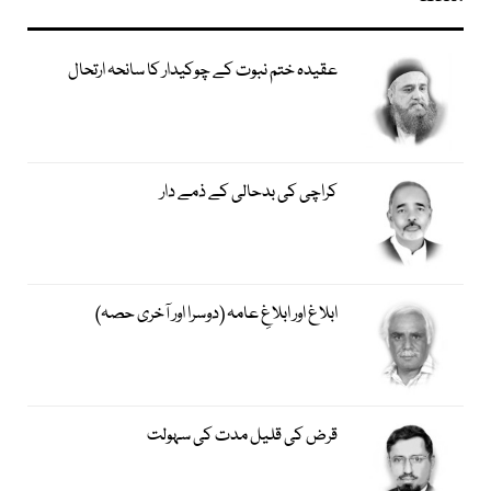
عقیدہ ختم نبوت کے چوکیدار کا سانحہ ارتحال
کراچی کی بدحالی کے ذمے دار
ابلاغ اور ابلاغِ عامہ (دوسرا اور آخری حصہ)
قرض کی قلیل مدت کی سہولت