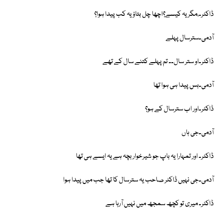
ڈاکٹر۔،مگر یہ کیسے؟اچھا چل بتاؤ یہ کب پیدا ہوا؟
آدمی۔سترسال پہلے
ڈاکٹر۔او ستر سال۔۔ تم پہلے کتنے سال کے تھے
آدمی۔بس پیدا ہی ہوا تھا
ڈاکٹر۔اور اب سترسال کے ہو؟
آدمی۔جی ہاں
ڈاکٹر۔ اور تمہارا یہ باپ جو شیرخوار بچہ ہے یہ ایسے ہی تھا
آدمی۔جی نہیں ڈاکٹر صاحب یہ سترسال کا تھا جب میں پیدا ہوا
ڈاکٹر۔ میری تو کچھ سمجھ میں نہیں آرہا ہے