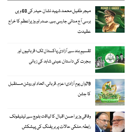
میجر طفیل محمد شہید نشان حیدر کی 68 ویں
برسی آج منائی جارہی ہے، صدر اور وزیراعظم کا خراج
عقیدت
تقسیمِ ہند سے آزادیٔ پاکستان تک؛ قربانیوں اور
ہجرت کی داستان عینی شاہد کی زبانی
79واں یومِ آزادی؛ عزم، قربانی، اتحاد اور روشن مستقبل
کا جشن
وفاقی وزیر احسن اقبال کا لیاقت بلوچ سے ٹیلیفونک
رابطہ، ملکی حالات پر بریفنگ کی پیشکش