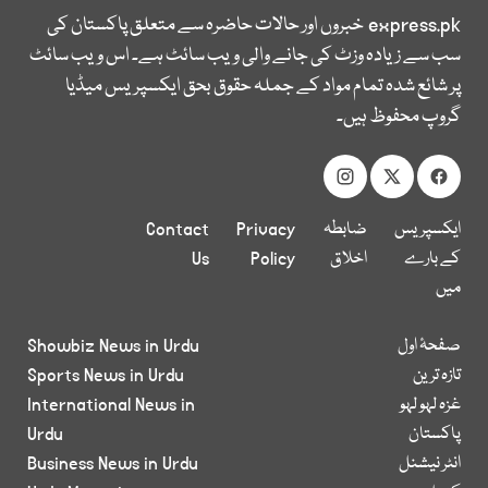
express.pk
خبروں اور حالات حاضرہ سے متعلق پاکستان کی
سب سے زیادہ وزٹ کی جانے والی ویب سائٹ ہے۔ اس ویب سائٹ
پر شائع شدہ تمام مواد کے جملہ حقوق بحق ایکسپریس میڈیا
گروپ محفوظ ہیں۔
ایکسپریس
ضابطہ
Privacy
Contact
کے بارے
اخلاق
Policy
Us
میں
صفحۂ اول
Showbiz News in Urdu
تازہ ترین
Sports News in Urdu
غزہ لہو لہو
International News in
پاکستان
Urdu
انٹر نیشنل
Business News in Urdu