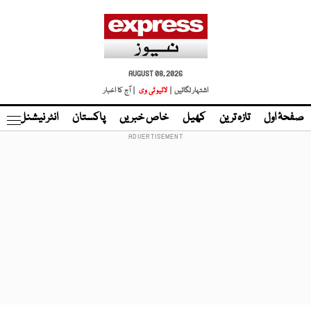
AUGUST 08, 2026
اشتہار لگائیں |
لائیو ٹی وی
| آج کا اخبار
صفحۂ اول
تازہ ترین
کھیل
خاص خبریں
پاکستان
انٹر نیشنل
ٹا