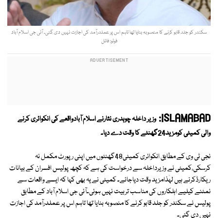
سکندر کو جلد قابو کرنے کا منصوبہ بنایا تھا تاہم اس پر عملدرآمد کی اجازت نہیں دی گئی۔ آئی جی اسلام آباد
فوٹو: فائل
ISLAMABAD:
وزیر داخلہ چوہدری نثارنے اسلام آبادواقعے کی انکوائری کرنے
والی کمیٹی کومزید24گھنٹے کا وقت دے دیا۔
نجی ٹی وی کے مطابق انکوائری کمیٹی48گھنٹوں میں اپنی رپورٹ مکمل نہ
کرسکی،کمیٹی نے وزیرداخلہ سے درخواست کی ہے کہ کچھ پولیس افسران کے بیانات
ریکارڈکرنے ہیں لہٰذامزید وقت دیاجائے۔ کمیٹی نے یہ بھی کہا کہ ایسے واقعات سے
نمٹنے کیلیے اہلکاروں کی مناسب تربیت نہیں ہوئی۔آئی جی اسلام آباد کے مطابق
پولیس نے سکندر کو جلد قابو کرنے کا منصوبہ بنایا تھا تاہم اس پر عملدرآمد کی اجازت
نہیں دی گئی۔