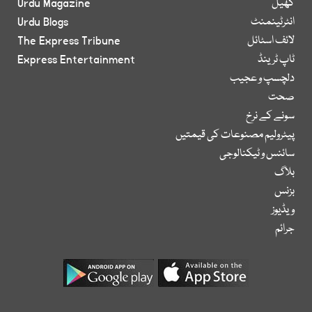
کھیل
Urdu Magazine
انٹرٹینمنٹ
Urdu Blogs
لائف اسٹائل
The Express Tribune
ٹاپ ٹرینڈ
Express Entertainment
دلچسپ و عجیب
صحت
سونے کے نرخ
پیٹرولیم مصنوعات کی قیمتیں
سائنس و ٹیکنالوجی
بلاگ
بزنس
ویڈیوز
جرائم