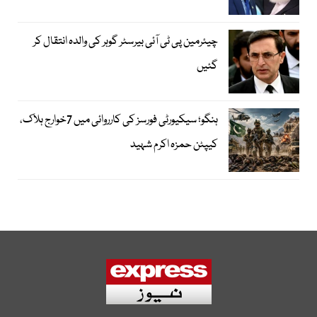
چیئرمین پی ٹی آئی بیرسٹر گوہر کی والدہ انتقال کر
گئیں
ہنگو؛ سیکیورٹی فورسز کی کارروائی میں 7خوارج ہلاک،
کیپٹن حمزہ اکرم شہید