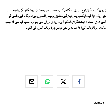
ٹی وی کے مطابق فوج نے بھی سکندر کے معاملے میں مدد کی پیشکش کی ، تاہم اسے
بھی روک دیا گیا۔ ایکسپریس نیوز کے مطابق پولیس افسروں نے فائرنگ کے واقعے کی
ذمے داری انسداد دہشتگردی اسکواڈ پر ڈال دی اور ان سے جواب طلب کیا ہے کہ جب
سکندر پر فائرنگ کی اجازت نہیں تھی تو اس پر فائرنگ کیوں کی گئی۔
متعلقہ