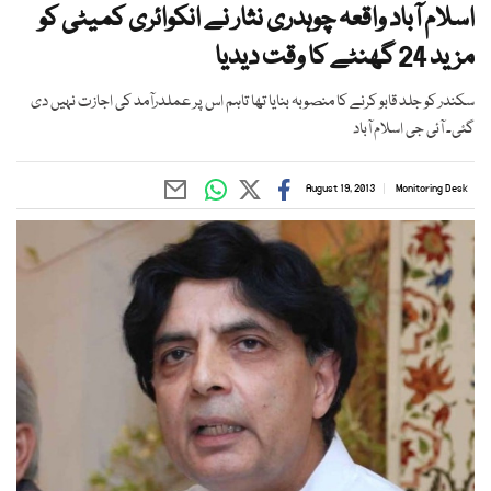
اسلام آباد واقعہ چوہدری نثار نے انکوائری کمیٹی کو
مزید 24 گھنٹے کا وقت دیدیا
سکندر کو جلد قابو کرنے کا منصوبہ بنایا تھا تاہم اس پر عملدرآمد کی اجازت نہیں دی
گئی۔ آئی جی اسلام آباد
August 19, 2013
Monitoring Desk